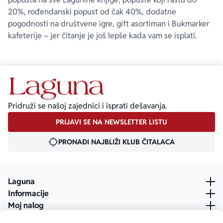
20%, rođendanski popust od čak 40%, dodatne
pogodnosti na društvene igre, gift asortiman i Bukmarker
kafeterije – jer čitanje je još lepše kada vam se isplati.
Pridruži se našoj zajednici i isprati dešavanja.
PRIJAVI SE NA NEWSLETTER LISTU
PRONAĐI NAJBLIŽI KLUB ČITALACA
Laguna
Informacije
Moj nalog