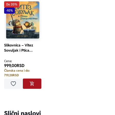
Do 20%
-10%
Slikovnica – Vitez
Sovuljak i Ptica
Ranoranilica
Cena:
999,00
RSD
Članska cena i do:
719,28
RSD
Dodaj u omiljene
DODAJ U KORPU
Slični naslovi