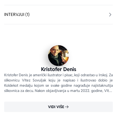
aboutPage.sr-only.custom-youtube-play-icon
INTERVJUI (1)
Kristofer Denis
Kristofer Denis je američki ilustrator i pisac, koji odrastao u Irskoj. Za 
slikovnicu Vitez Sovuljak koju je napisao i ilustrovao dobio je 
Koldekot medalju kojom se svake godine nagrađuje najistaknutija 
slikovnica za decu. Nakon objavljivanja u martu 2022. godine, Vitez 
Sovuljak je za veoma kratko vreme dospeo na listu bestselera 
Njujork tajmsa.
VIDI VIŠE