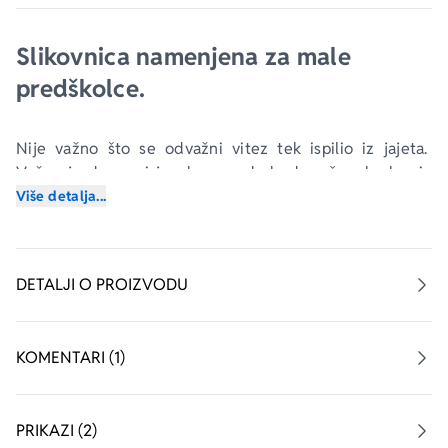
Slikovnica namenjena za male 
predškolce.
Nije važno što se odvažni vitez tek ispilio iz jajeta. 
Važno je da pravi junak mora da bude srčan, hrabar i, 
pre svega – dovitljiv!
Više detalja...
DETALJI O PROIZVODU
KOMENTARI (1)
PRIKAZI (2)