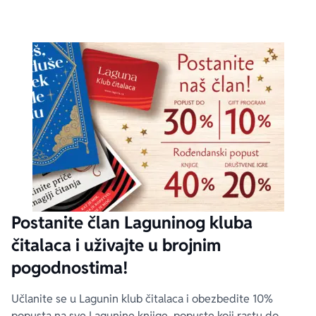
Postanite član Laguninog kluba
čitalaca i uživajte u brojnim
pogodnostima!
Učlanite se u Lagunin klub čitalaca i obezbedite 10%
popusta na sve Lagunine knjige, popuste koji rastu do