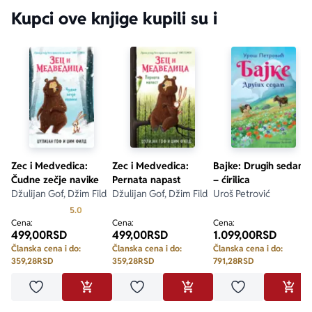
Kupci ove knjige kupili su i
Zec i Medvedica:
Zec i Medvedica:
Bajke: Drugih sedam
Čudne zečje navike
Pernata napast
– ćirilica
Džulijan Gof, Džim Fild
Džulijan Gof, Džim Fild
Uroš Petrović
Prosecna ocena je 5.0 od 5
5.0
Cena:
Cena:
Cena:
499,00
RSD
499,00
RSD
1.099,00
RSD
Članska cena i do:
Članska cena i do:
Članska cena i do:
359,28
RSD
359,28
RSD
791,28
RSD
Dodaj u omiljene
Dodaj u omiljene
Dodaj u omilje
DODAJ U KORPU
DODAJ U KORPU
DODA