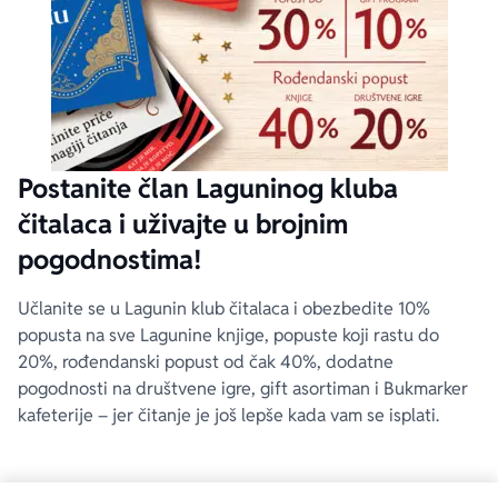
Postanite član Laguninog kluba
čitalaca i uživajte u brojnim
pogodnostima!
Učlanite se u Lagunin klub čitalaca i obezbedite 10%
popusta na sve Lagunine knjige, popuste koji rastu do
20%, rođendanski popust od čak 40%, dodatne
pogodnosti na društvene igre, gift asortiman i Bukmarker
kafeterije – jer čitanje je još lepše kada vam se isplati.