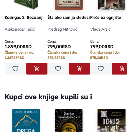
Kosingas 2: Bezdanj
Šta ako sam ja sledeći
Priče uz ognjište
Aleksandar Tešić
Predrag Mitrović
Vlada Arsić
Cena:
Cena:
Cena:
1.899,00
RSD
799,00
RSD
799,00
RSD
Članska cena i do:
Članska cena i do:
Članska cena i do:
1.367,28
RSD
575,28
RSD
575,28
RSD
Dodaj u omiljene
Dodaj u omiljene
Dodaj u omilje
DODAJ U KORPU
DODAJ U KORPU
DODA
Kupci ove knjige kupili su i