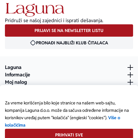
Pridruži se našoj zajednici i isprati dešavanja.
PRIJAVI SE NA NEWSLETTER LISTU
PRONAĐI NAJBLIŽI KLUB ČITALACA
Laguna
Informacije
Moj nalog
Za vreme korišćenja bilo koje stranice na našem web-sajtu,
kompanija Laguna d.o.o. može da sačuva određene informacije na
korisnikov uređaj putem "kolačića" (engleski "cookies").
Više o
kolačićima
PRIHVATI SVE