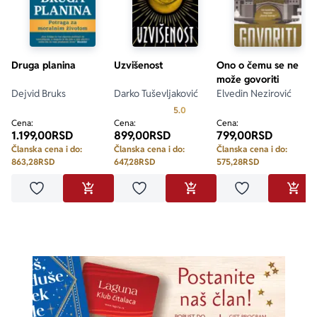
Druga planina
Uzvišenost
Ono o čemu se ne
može govoriti
Dejvid Bruks
Darko Tuševljaković
Elvedin Nezirović
Prosecna ocena je 5.0 od 5
5.0
Cena:
Cena:
Cena:
1.199,00
RSD
899,00
RSD
799,00
RSD
Članska cena i do:
Članska cena i do:
Članska cena i do:
863,28
RSD
647,28
RSD
575,28
RSD
Dodaj u omiljene
Dodaj u omiljene
Dodaj u omilje
DODAJ U KORPU
DODAJ U KORPU
DODA