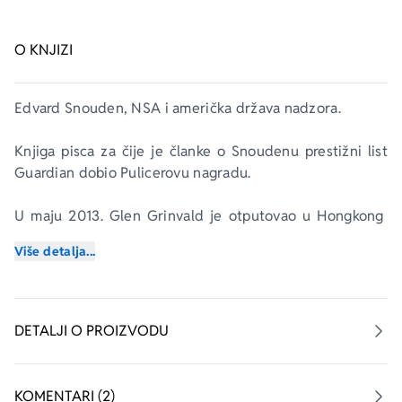
O KNJIZI
Edvard Snouden, NSA i američka država nadzora.
Knjiga pisca za čije je članke o Snoudenu prestižni list 
Guardian
 dobio Pulicerovu nagradu.
U maju 2013. Glen Grinvald je otputovao u Hongkong 
na lični poziv anonimnog uzbunjivača koji je tvrdio da 
Više detalja...
ima zapanjujuće dokaze o sveprisutnom državnom 
špijuniranju. Zahtevao je da komunicira isključivo putem 
kriptografski najzaštićenijih kanala. Ispostavilo se da je 
taj izvor dvadesetdevetogodišnji stručnjak agencije 
DETALJI O PROIZVODU
NSA Edvard Snouden. Njegove objave o sistematskim i 
razgranatim zloupotrebama ovlašćenja te agencije 
pokazaće se kao najeksplozivnija i najznačajnija vest 
KOMENTARI (2)