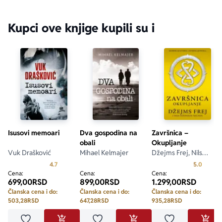
Kupci ove knjige kupili su i
Isusovi memoari
Dva gospodina na
Završnica –
obali
Okupljanje
Vuk Drašković
Mihael Kelmajer
Džejms Frej, Nils
Džonson-Šelton
Prosecna ocena je 4.7 od 5
Prosecn
4.7
5.0
Cena:
Cena:
Cena:
699,00
RSD
899,00
RSD
1.299,00
RSD
Članska cena i do:
Članska cena i do:
Članska cena i do:
503,28
RSD
647,28
RSD
935,28
RSD