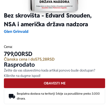
Ekranizovane knjige
Poezija
Bojan Ljubenović
Peter Handke
Bez skrovišta - Edvard Snouden,
NSA i američka država nadzora
Za poklon
Lični razvoj i popularna psihologija
Dejan Tiago-Stanković
Harlan Koben
Glen Grinvald
E-knjige
Biografija
Milica Jakovljević Mir-Jam
Elif Šafak
Cena:
799,00
RSD
Autori
Članska cena i do
575,28
RSD
Rasprodato
Želite da vas obavestimo kada artikal ponovo bude dostupan?
Kliknite na dugme ispod!
OBAVESTI ME
Besplatna dostava na teritoriji Srbije za porudžbine preko 3.000
dinara.