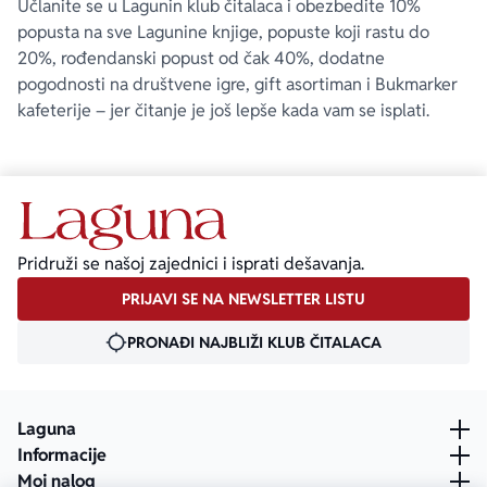
Učlanite se u Lagunin klub čitalaca i obezbedite 10%
popusta na sve Lagunine knjige, popuste koji rastu do
20%, rođendanski popust od čak 40%, dodatne
pogodnosti na društvene igre, gift asortiman i Bukmarker
kafeterije – jer čitanje je još lepše kada vam se isplati.
Pridruži se našoj zajednici i isprati dešavanja.
PRIJAVI SE NA NEWSLETTER LISTU
PRONAĐI NAJBLIŽI KLUB ČITALACA
Laguna
Informacije
Moj nalog