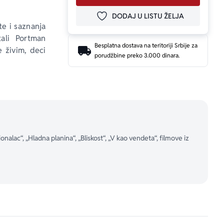
DODAJ U LISTU ŽELJA
DODAJ U OMILJENE
e i saznanja 
ali Portman 
Besplatna dostava na teritoriji Srbije za
e živim, deci 
porudžbine preko 3.000 dinara.
e, prepričane 
 da se čitaju 
nalac“, „Hladna planina“, „Bliskost“, „V kao vendeta“, filmove iz