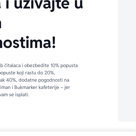
 i uživajte u
m
ostima!
ub čitalaca i obezbedite 10% popusta 
popuste koji rastu do 20%, 
čak 40%, dodatne pogodnosti na 
timan i Bukmarker kafeterije – jer 
vam se isplati.