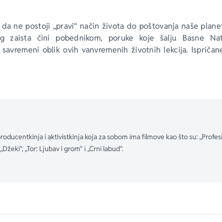
da ne postoji „pravi“ način života do poštovanja naše planet
g zaista čini pobednikom, poruke koje šalju 
Basne
 Nat
 savremeni oblik ovih vanvremenih životnih lekcija. Ispričan
m i savršeno uklopljene sa prelepim ilustracijama Džane Matij
ča i zec
, 
Tri praseta
 i 
Seoski miš i gradska mišica
 idealne su
ostanu omiljene knjige u svačijoj kućnoj biblioteci.
roducentkinja i aktivistkinja koja za sobom ima filmove kao što su: „Profesio
„Džeki“, „Tor: Ljubav i grom“ i „Crni labud“.