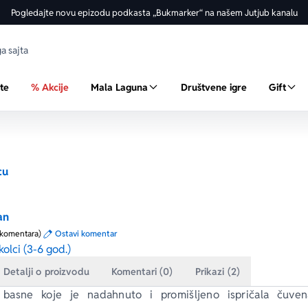
Pogledajte novu epizodu podkasta „Bukmarker“ na našem Jutjub kanalu
ste
% Akcije
Mala Laguna
Društvene igre
Gift
cu
an
 komentara)
Ostavi komentar
olci (3-6 god.)
Detalji o proizvodu
Komentari (0)
Prikazi (2)
e basne koje je nadahnuto i promišljeno ispričala čuven