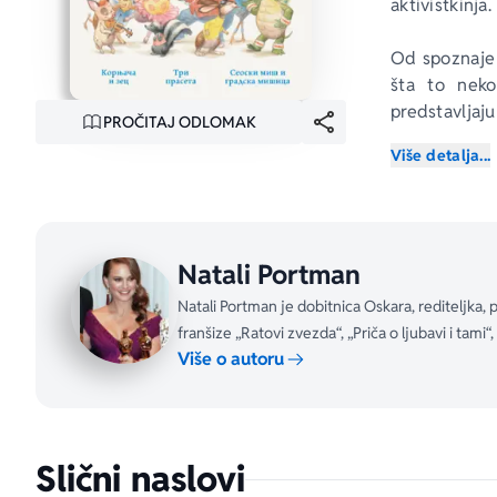
aktivistkinja.
Od spoznaje 
šta to neko
predstavljaju
PROČITAJ ODLOMAK
bliskim stilo
Više detalja...
basne 
Kornja
naglas i da p
Natali Portman
Natali Portman je dobitnica Oskara, rediteljka, p
franšize „Ratovi zvezda“, „Priča o ljubavi i tami“, 
Više o autoru
Slični naslovi