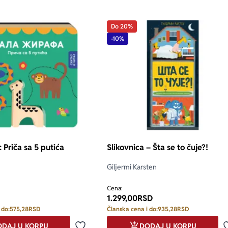
Do 20%
-10%
only.custom-youtube-play-icon
: Priča sa 5 putića
Slikovnica – Šta se to čuje?!
Giljermi Karsten
Cena:
1.299,00
RSD
 do:
575,28
RSD
Članska cena i do:
935,28
RSD
DAJ U KORPU
DODAJ U KORPU