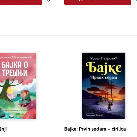
Dodaj u omiljene
šnji
Bajke: Prvih sedam – ćirilica