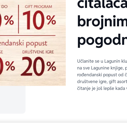
čitalaca
brojni
pogodn
Učlanite se u Lagunin kl
na sve Lagunine knjige, 
rođendanski popust od 
društvene igre, gift asor
čitanje je još lepše kada 