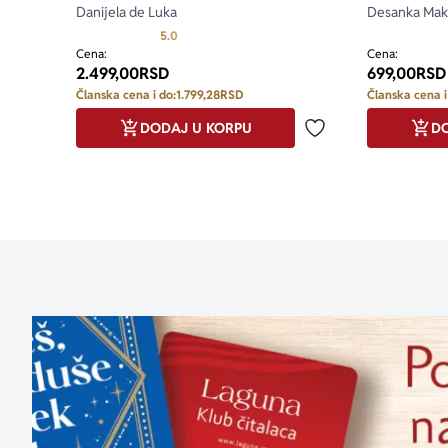
Danijela de Luka
Desanka Mak
Prosecna ocena je 5.0 od 5
5.0
Cena:
Cena:
2.499,00
RSD
699,00
RSD
Članska cena i do:
1.799,28
RSD
Članska cena i
DODAJ U KORPU
DO
Dodaj u omiljene