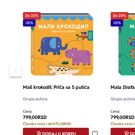
Do 20%
Do 20%
-10%
-10%
aboutPage.sr-
Pomeranje sadržaja slajdera u levo
Mali krokodil: Priča sa 5 putića
Mala žirafa
Grupa autora
Grupa autora
Cena:
Cena:
799,00
RSD
799,00
RSD
Članska cena i do:
575,28
RSD
Članska cena i
DODAJ U KORPU
DO