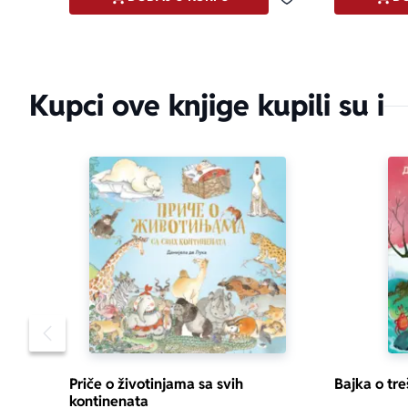
Dodaj u omiljene
Kupci ove knjige kupili su i
Pomeranje sadržaja slajdera u levo
Priče o životinjama sa svih
Bajka o tre
kontinenata