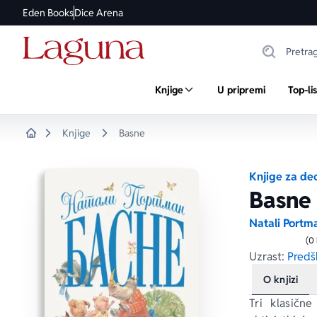
Eden Books
Dice Arena
Knjige
U pripremi
Top-li
Knjige
Basne
Home
Knjige za de
Basne
Natali Portm
(0
Uzrast:
Predšk
O knjizi
Tri klasičn