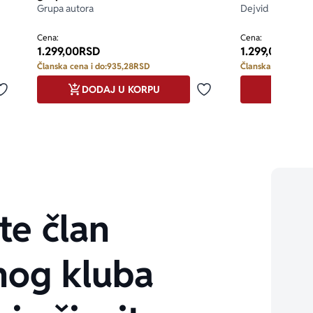
Grupa autora
Dejvid Ličfild
d 5
Cena:
Cena:
1.299,00
RSD
1.299,00
RSD
Članska cena i do:
935,28
RSD
Članska cena i do:
DODAJ U KORPU
DODA
Dodaj u omiljene
Dodaj u omiljene
te član
nog kluba