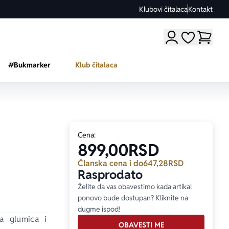
Klubovi čitalaca
Kontakt
Moji omiljeni a
#Bukmarker
Klub čitalaca
Cena:
899,00
RSD
Članska cena i do
647,28
RSD
Rasprodato
Želite da vas obavestimo kada artikal
ponovo bude dostupan? Kliknite na
dugme ispod!
a glumica i 
OBAVESTI ME