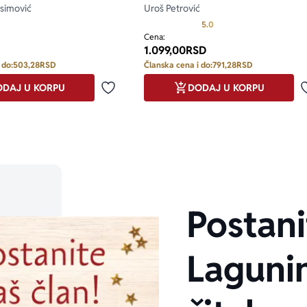
simović
Uroš Petrović
Prosecna ocena je 5.0 o
5.0
Cena:
1.099,00
RSD
 do:
503,28
RSD
Članska cena i do:
791,28
RSD
DAJ U KORPU
DODAJ U KORPU
Dodaj u omiljene
Postani
Laguni