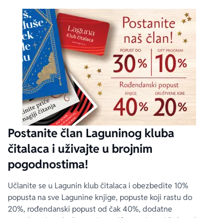
Postanite član Laguninog kluba
čitalaca i uživajte u brojnim
pogodnostima!
Učlanite se u Lagunin klub čitalaca i obezbedite 10%
popusta na sve Lagunine knjige, popuste koji rastu do
20%, rođendanski popust od čak 40%, dodatne