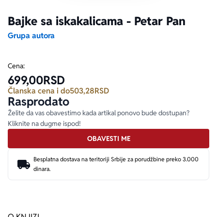
Bajke sa iskakalicama - Petar Pan
Ekranizovane knjige
Poezija
Bojan Ljubenović
Peter Handke
Grupa autora
Za poklon
Lični razvoj i popularna psihologija
Dejan Tiago-Stanković
Harlan Koben
Cena:
699,00
RSD
E-knjige
Biografija
Milica Jakovljević Mir-Jam
Elif Šafak
Članska cena i do
503,28
RSD
Rasprodato
Autori
Želite da vas obavestimo kada artikal ponovo bude dostupan?
Kliknite na dugme ispod!
OBAVESTI ME
Besplatna dostava na teritoriji Srbije za porudžbine preko 3.000
dinara.
O KNJIZI