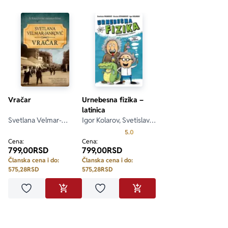
Vračar
Urnebesna fizika –
latinica
Svetlana Velmar-
Igor Kolarov, Svetislav
Janković
Paunović, Branko
Prosecna ocena je 5.0 od 5
5.0
Stevanović
Cena:
Cena:
799,00
RSD
799,00
RSD
Članska cena i do:
Članska cena i do:
575,28
RSD
575,28
RSD
Dodaj u omiljene
Dodaj u omiljene
DODAJ U KORPU
DODAJ U KORPU