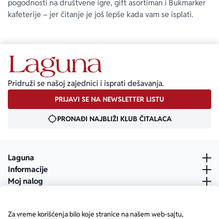
pogodnosti na društvene igre, gift asortiman i Bukmarker
kafeterije – jer čitanje je još lepše kada vam se isplati.
Pridruži se našoj zajednici i isprati dešavanja.
PRIJAVI SE NA NEWSLETTER LISTU
PRONAĐI NAJBLIŽI KLUB ČITALACA
Laguna
Informacije
Moj nalog
Za vreme korišćenja bilo koje stranice na našem web-sajtu,