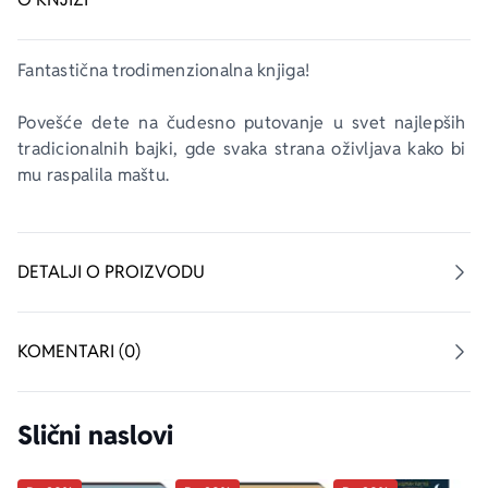
Fantastična trodimenzionalna knjiga!
Povešće dete na čudesno putovanje u svet najlepših 
tradicionalnih bajki, gde svaka strana oživljava kako bi 
mu raspalila maštu.  
DETALJI O PROIZVODU
KOMENTARI (0)
Slični naslovi