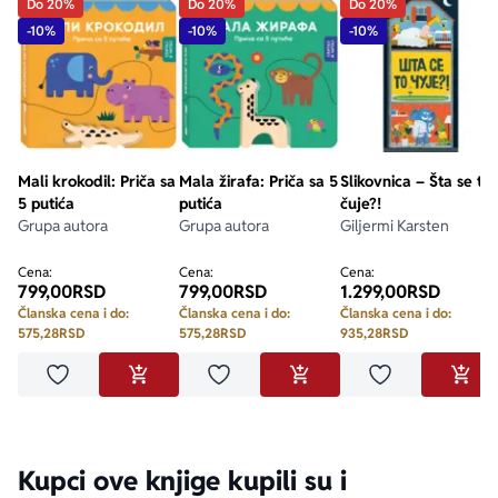
Do 20%
Do 20%
Do 20%
-10%
-10%
-10%
Mali krokodil: Priča sa
Mala žirafa: Priča sa 5
Slikovnica – Šta se to
5 putića
putića
čuje?!
Grupa autora
Grupa autora
Giljermi Karsten
Cena:
Cena:
Cena:
799,00
RSD
799,00
RSD
1.299,00
RSD
Članska cena i do:
Članska cena i do:
Članska cena i do:
575,28
RSD
575,28
RSD
935,28
RSD
Dodaj u omiljene
Dodaj u omiljene
Dodaj u omilje
DODAJ U KORPU
DODAJ U KORPU
DODA
Kupci ove knjige kupili su i