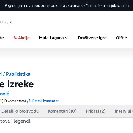
Pogledajte novu epizodu podkasta „Bukmarker“ na našem Jutjub kanalu
ste
% Akcije
Mala Laguna
Društvene igre
Gift
i
/
Publicistika
e izreke
ović
Prosecna ocena je 5.0 od 5
0
(10 komentara)
Ostavi komentar
Detalji o proizvodu
Komentari (10)
Prikazi (2)
Intervjui 
tova i legendi.