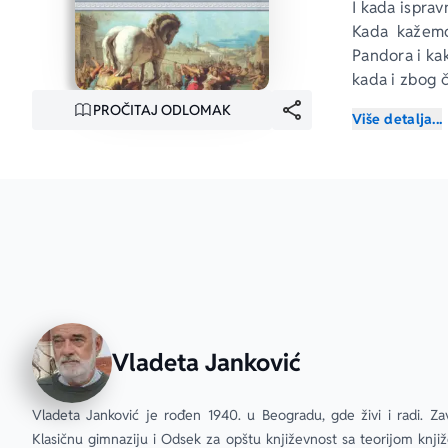
I kada isprav
Kada kažem
Pandora i kak
kada i zbog č
su te muke za
PROČITAJ ODLOMAK
Više detalja...
machina
 i k
svih stvari
, 
Svrha ove kn
okvire naše o
Iza svake od
nekom mitskom
delima likovn
Vladeta Janković
Vladeta Janković je rođen 1940. u Beogradu, gde živi i radi. Zavr
Klasičnu gimnaziju i Odsek za opštu književnost sa teorijom knjiže