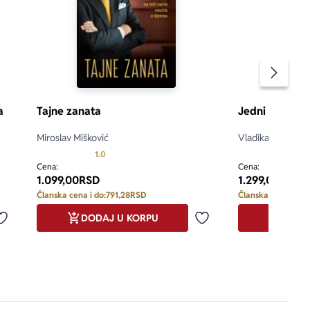
Pomeran
a
Tajne zanata
Jedni drugima 
Miroslav Mišković
Vladika Grigorije
Prosecna ocena je 1.0 od 5
1.0
Cena:
Cena:
1.099,00
RSD
1.299,00
RSD
Članska cena i do:
791,28
RSD
Članska cena i do:
DODAJ U KORPU
DODA
Dodaj u omiljene
Dodaj u omiljene