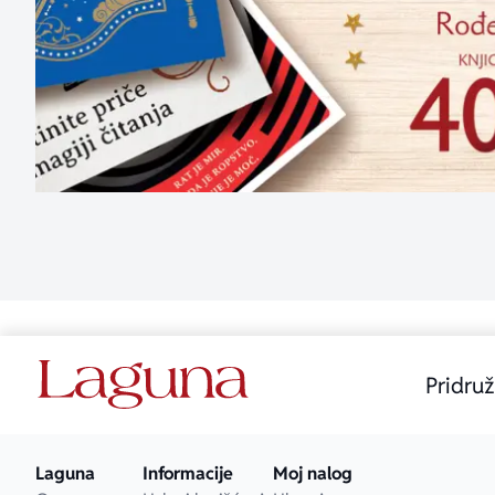
Pridruž
Laguna
Informacije
Moj nalog