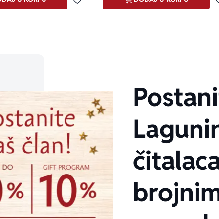
Dodaj u omiljene
Postani
Laguni
čitalaca
brojni