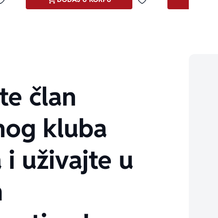
Dodaj u omiljene
Dodaj u omiljene
te član
nog kluba
 i uživajte u
m