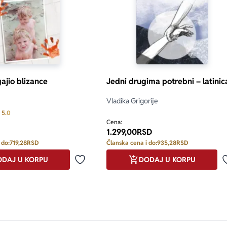
ajio blizance
Jedni drugima potrebni – latinic
Vladika Grigorije
Prosecna ocena je 5.0 od 5
5.0
Cena:
1.299,00
RSD
 do:
719,28
RSD
Članska cena i do:
935,28
RSD
DAJ U KORPU
DODAJ U KORPU
Dodaj u omiljene