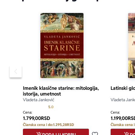
Pomeranje sadržaja slajdera u levo
Imenik klasične starine: mitologija,
Latinski gl
istorija, umetnost
Vladeta Janković
Vladeta Jank
Prosecna ocena je 5.0 od 5
5.0
Cena:
Cena:
1.799,00
RSD
1.199,00
RS
Članska cena i do:
1.295,28
RSD
Članska cena i
DODAJ U KORPU
DO