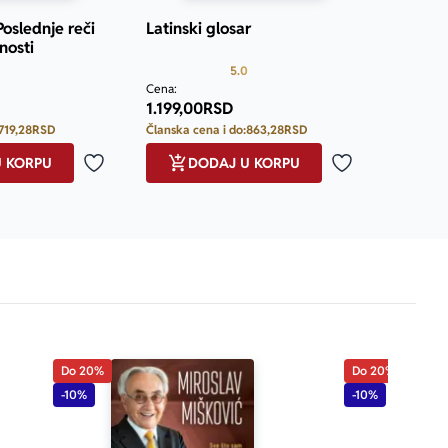
Poslednje reči
Latinski glosar
nosti
Prosecna ocena je 5.0 od 5
Prosecna ocena je 5.0 od 5
5.0
Cena:
1.199,00
RSD
719,28
RSD
Članska cena i do:
863,28
RSD
U KORPU
DODAJ U KORPU
Dodaj u omiljene
Dodaj u omilje
Do 20%
Do 20%
-10%
-10%