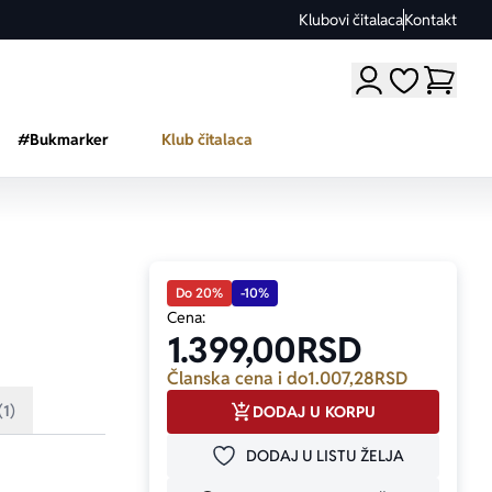
Klubovi čitalaca
Kontakt
Moji omiljeni a
#Bukmarker
Klub čitalaca
Do 20%
-10%
Cena:
1.399,00
RSD
Članska cena i do
1.007,28
RSD
(1)
DODAJ U KORPU
DODAJ U LISTU ŽELJA
DODAJ U OMILJENE