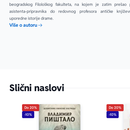
beogradskog Filološkog fakulteta, na kojem je zatim prešao 
asistenta-pripravnika do redovnog profesora antičke književn
uporedne istorije drame.
Više o autoru
Slični naslovi
Do 20%
Do 20%
-10%
-10%