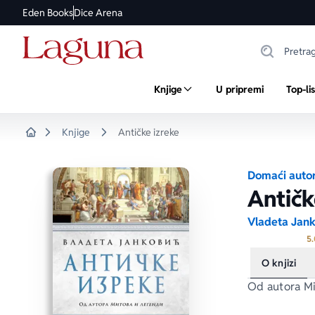
Eden Books
Dice Arena
Knjige
U pripremi
Top-li
Knjige
Antičke izreke
Home
Domaći autor
Antičk
Vladeta Jank
5.
O knjizi
Od autora 
Mi