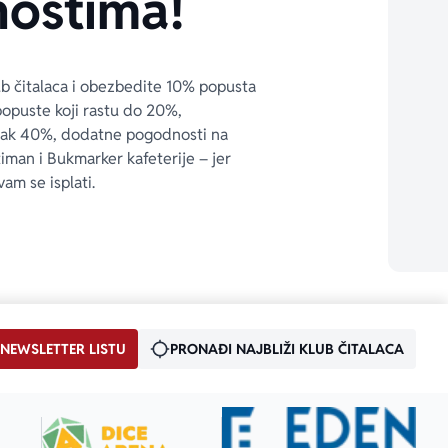
ostima!
ub čitalaca i obezbedite 10% popusta 
popuste koji rastu do 20%, 
čak 40%, dodatne pogodnosti na 
timan i Bukmarker kafeterije – jer 
vam se isplati.
 NEWSLETTER LISTU
PRONAĐI NAJBLIŽI KLUB ČITALACA