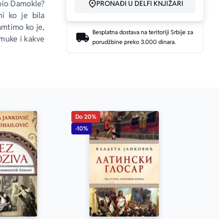
 bio Damokle? 
PRONAĐI U DELFI KNJIŽARI
i ko je bila 
amtimo ko je, 
Besplatna dostava na teritoriji Srbije za
 muke i kakve 
porudžbine preko 3.000 dinara.
vlja 
deus ex 
 
čovek mera 
tako proširi 
amo.
Do 20%
-10%
 stoji priča o 
ilo traga i u 