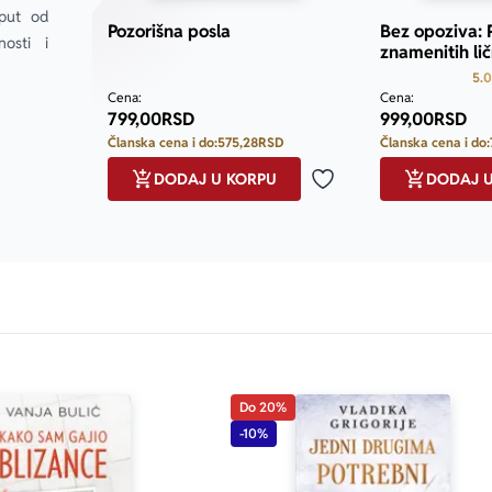
put od 
Pozorišna posla
Bez opoziva: 
osti i 
znamenitih lič
5.0
Cena:
Cena:
799,00
RSD
999,00
RSD
Članska cena i do:
575,28
RSD
Članska cena i do:
DODAJ U KORPU
DODAJ 
Dodaj u omiljene
Do 20%
-10%