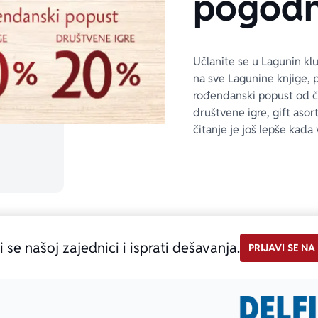
pogodn
Učlanite se u Lagunin kl
na sve Lagunine knjige, 
rođendanski popust od 
društvene igre, gift asor
čitanje je još lepše kada 
i se našoj zajednici i isprati dešavanja.
PRIJAVI SE NA