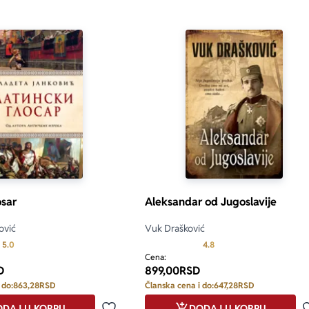
osar
Aleksandar od Jugoslavije
ović
Vuk Drašković
Prosecna ocena je 5.0 od 5
Prosecna ocena je 4.8 od
5.0
4.8
Cena:
D
899,00
RSD
 do:
863,28
RSD
Članska cena i do:
647,28
RSD
DAJ U KORPU
DODAJ U KORPU