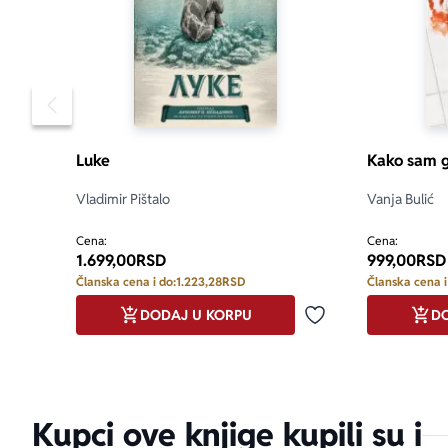
Pomeranje sadržaja slajdera u levo
Luke
Kako sam g
Vladimir Pištalo
Vanja Bulić
Cena:
Cena:
1.699,00
RSD
999,00
RSD
Članska cena i do:
1.223,28
RSD
Članska cena i
DODAJ U KORPU
DO
Dodaj u omiljene
Kupci ove knjige kupili su i