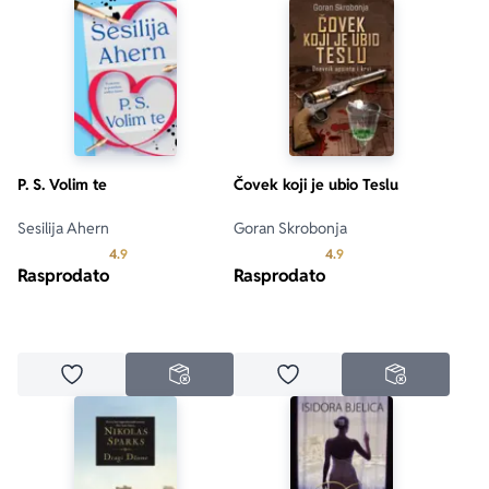
P. S. Volim te
Čovek koji je ubio Teslu
Sesilija Ahern
Goran Skrobonja
Prosecna ocena je 4.9 od 5
Prosecna ocena je 4.9 o
4.9
4.9
Rasprodato
Rasprodato
Dodaj u omiljene
Dodaj u omiljene
NEDOSTUPNO
NEDOSTUPN