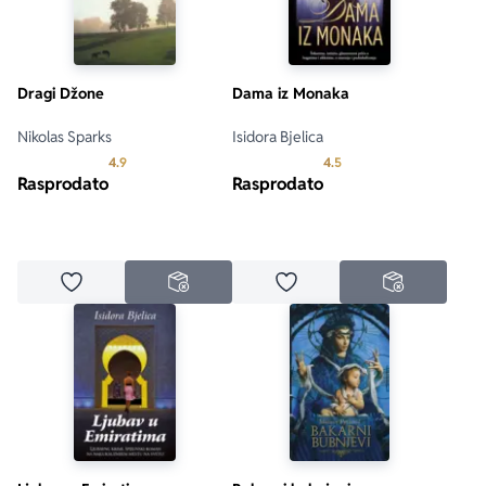
Dragi Džone
Dama iz Monaka
Nikolas Sparks
Isidora Bjelica
Prosecna ocena je 4.9 od 5
Prosecna ocena je 4.5 o
4.9
4.5
Rasprodato
Rasprodato
Dodaj u omiljene
Dodaj u omiljene
NEDOSTUPNO
NEDOSTUPN