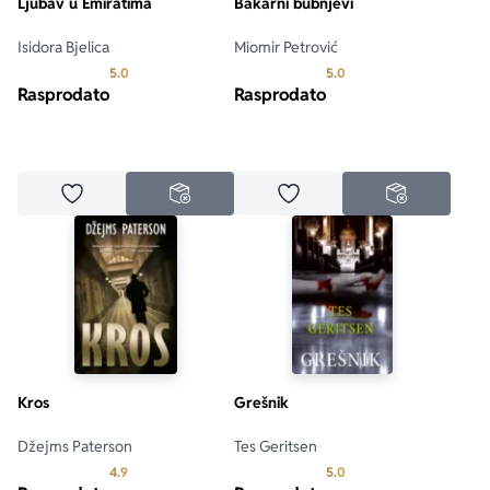
Ljubav u Emiratima
Bakarni bubnjevi
Isidora Bjelica
Miomir Petrović
Prosecna ocena je 5.0 od 5
Prosecna ocena je 5.0 o
5.0
5.0
Rasprodato
Rasprodato
Dodaj u omiljene
Dodaj u omiljene
NEDOSTUPNO
NEDOSTUPN
Kros
Grešnik
Džejms Paterson
Tes Geritsen
Prosecna ocena je 4.9 od 5
Prosecna ocena je 5.0 o
4.9
5.0