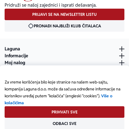
Pridruži se našoj zajednici i isprati dešavanja.
PRIJAVI SE NA NEWSLETTER LISTU
PRONAĐI NAJBLIŽI KLUB ČITALACA
Laguna
Informacije
Moj nalog
Za vreme korišćenja bilo koje stranice na našem web-sajtu,
kompanija Laguna d.o.o. može da sačuva određene informacije na
korisnikov uređaj putem "kolačića" (engleski "cookies").
Više o
kolačićima
PRIHVATI SVE
ODBACI SVE
Posetite našu Facebook stranicu
Posetite našu X stranicu
Posetite našu Instagram stranicu
Posetite naš YouTube
Posetite našu TikTok stranicu
Posetite našu LinkedIn stranicu
Copyright © Laguna d.o.o. Starine Novaka 23, Beograd •