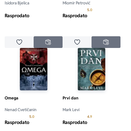
Isidora Bjelica
Miomir Petrović
Prosecna ocena je 5.0 o
5.0
Rasprodato
Rasprodato
Dodaj u omiljene
Dodaj u omiljene
NEDOSTUPNO
NEDOSTUPN
Omega
Prvi dan
Nenad Cvetičanin
Mark Levi
Prosecna ocena je 5.0 od 5
Prosecna ocena je 4.9 o
5.0
4.9
Rasprodato
Rasprodato