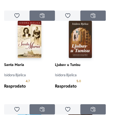
Dodaj u omiljene
Dodaj u omiljene
NEDOSTUPNO
NEDOSTUPN
Santa Maria
Ljubav u Tunisu
Isidora Bjelica
Isidora Bjelica
Prosecna ocena je 4.7 od 5
Prosecna ocena je 5.0 o
4.7
5.0
Rasprodato
Rasprodato
Dodaj u omiljene
Dodaj u omiljene
NEDOSTUPNO
NEDOSTUPN