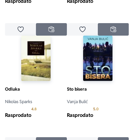
Rasprodato
Rasprodato
Dodaj u omiljene
Dodaj u omiljene
NEDOSTUPNO
NEDOSTUPN
Odluka
Sto bisera
Nikolas Sparks
Vanja Bulić
Prosecna ocena je 4.8 od 5
Prosecna ocena je 5.0 o
4.8
5.0
Rasprodato
Rasprodato