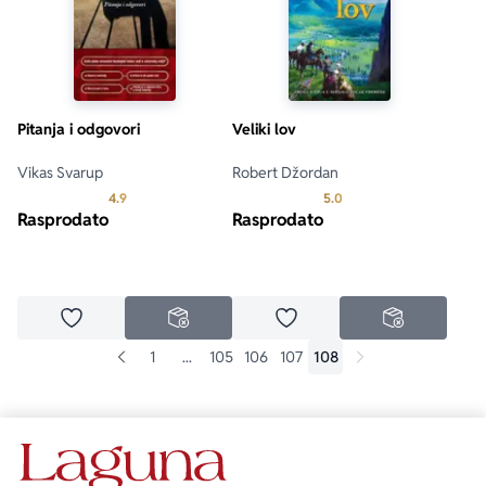
Pitanja i odgovori
Veliki lov
Vikas Svarup
Robert Džordan
Prosecna ocena je 4.9 od 5
Prosecna ocena je 5.0 o
4.9
5.0
Rasprodato
Rasprodato
Dodaj u omiljene
Dodaj u omiljene
NEDOSTUPNO
NEDOSTUPN
1
...
105
106
107
108