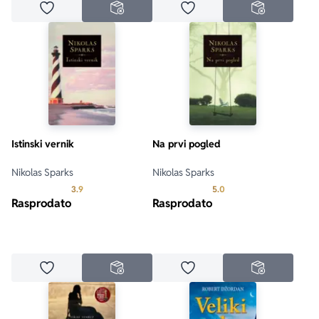
Dodaj u omiljene
Dodaj u omiljene
NEDOSTUPNO
NEDOSTUPN
Istinski vernik
Na prvi pogled
Nikolas Sparks
Nikolas Sparks
Prosecna ocena je 3.9 od 5
Prosecna ocena je 5.0 o
3.9
5.0
Rasprodato
Rasprodato
Dodaj u omiljene
Dodaj u omiljene
NEDOSTUPNO
NEDOSTUPN