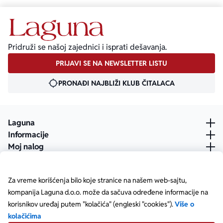
Pridruži se našoj zajednici i isprati dešavanja.
PRIJAVI SE NA NEWSLETTER LISTU
PRONAĐI NAJBLIŽI KLUB ČITALACA
Laguna
Informacije
Moj nalog
Za vreme korišćenja bilo koje stranice na našem web-sajtu,
kompanija Laguna d.o.o. može da sačuva određene informacije na
korisnikov uređaj putem "kolačića" (engleski "cookies").
Više o
kolačićima