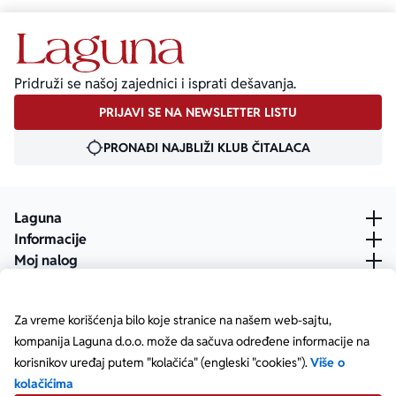
Pridruži se našoj zajednici i isprati dešavanja.
PRIJAVI SE NA NEWSLETTER LISTU
PRONAĐI NAJBLIŽI KLUB ČITALACA
Laguna
Informacije
Moj nalog
Za vreme korišćenja bilo koje stranice na našem web-sajtu,
kompanija Laguna d.o.o. može da sačuva određene informacije na
korisnikov uređaj putem "kolačića" (engleski "cookies").
Više o
kolačićima