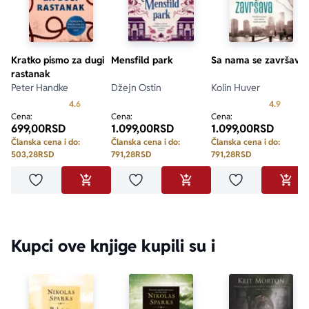
Kratko pismo za dugi
Mensfild park
Sa nama se završava
rastanak
Peter Handke
Džejn Ostin
Kolin Huver
Prosecna ocena je 4.6 od 5
Prosecn
4.6
4.9
Cena:
Cena:
Cena:
699,00
RSD
1.099,00
RSD
1.099,00
RSD
Članska cena i do:
Članska cena i do:
Članska cena i do:
503,28
RSD
791,28
RSD
791,28
RSD
Dodaj u omiljene
Dodaj u omiljene
Dodaj u omilje
DODAJ U KORPU
DODAJ U KORPU
DODA
Kupci ove knjige kupili su i