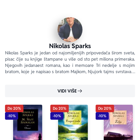
da će ga ljubav prema Savani primorati da donese 
najtežu odluku u životu.
„Ova knjiga će vam slomiti srce.“
Life
„Zrači čežnjom.“
Nikolas Sparks
Publishers Weekly
Nikolas Sparks je jedan od najomiljenijih pripovedača širom sveta, 
pisac čije su knjige štampane u više od sto pet miliona primeraka. 
Njegovih jedanaest romana, kao i memoare Tri nedelje s mojim 
„Divno i dirljivo... knjiga istinski dubokih emocija... 
bratom, koje je napisao s bratom Majkom, Njujork tajms svrstava u 
otkriva šta zapravo znači bezuslovna ljubav.“
sâm vrh svoje liste bestselera.
Romantic Times BOOKclub Magazine
VIDI VIŠE
Do 20%
Do 20%
Do 20%
-10%
-10%
-10%