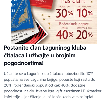
Postanite član Laguninog kluba
čitalaca i uživajte u brojnim
pogodnostima!
Učlanite se u Lagunin klub čitalaca i obezbedite 10%
popusta na sve Lagunine knjige, popuste koji rastu do
20%, rođendanski popust od čak 40%, dodatne
pogodnosti na društvene igre, gift asortiman i Bukmarker
kafeterije – jer čitanje je još lepše kada vam se isplati.