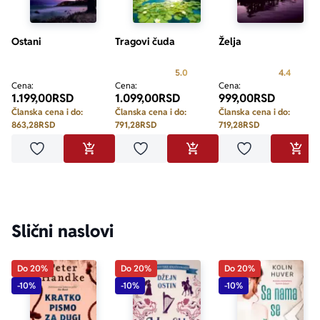
Ostani
Tragovi čuda
Želja
Prosecna ocena je 5.0 od 5
Prosecn
5.0
4.4
Cena:
Cena:
Cena:
1.199,00
RSD
1.099,00
RSD
999,00
RSD
Članska cena i do:
Članska cena i do:
Članska cena i do:
863,28
RSD
791,28
RSD
719,28
RSD
Dodaj u omiljene
Dodaj u omiljene
Dodaj u omilje
DODAJ U KORPU
DODAJ U KORPU
DODA
Slični naslovi
Do 20%
Do 20%
Do 20%
-10%
-10%
-10%