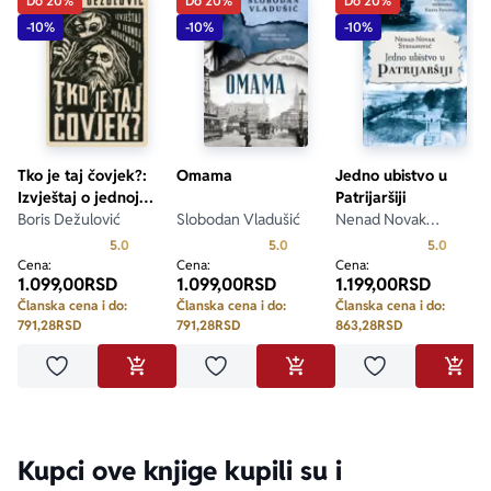
Do 20%
Do 20%
Do 20%
-10%
-10%
-10%
Tko je taj čovjek?:
Omama
Jedno ubistvo u
Izvještaj o jednoj
Patrijaršiji
mogućnosti
Boris Dežulović
Slobodan Vladušić
Nenad Novak
Stefanović
Prosecna ocena je 5.0 od 5
Prosecna ocena je 5.0 od 5
Prosecn
5.0
5.0
5.0
Cena:
Cena:
Cena:
1.099,00
RSD
1.099,00
RSD
1.199,00
RSD
Članska cena i do:
Članska cena i do:
Članska cena i do:
791,28
RSD
791,28
RSD
863,28
RSD
Dodaj u omiljene
Dodaj u omiljene
Dodaj u omilje
DODAJ U KORPU
DODAJ U KORPU
DODA
Kupci ove knjige kupili su i