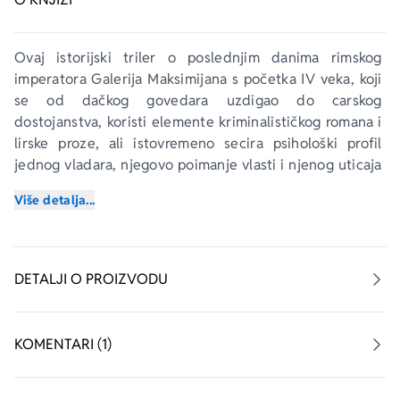
Ovaj istorijski triler o poslednjim danima rimskog 
imperatora Galerija Maksimijana s početka IV veka, koji 
se od dačkog govedara uzdigao do carskog 
dostojanstva, koristi elemente kriminalističkog romana i 
lirske proze, ali istovremeno secira psihološki profil 
jednog vladara, njegovo poimanje vlasti i njenog uticaja 
na čoveka koji je nosi. 
Više detalja...
U uspeloj romanesknoj rekonstrukciji jednog davno 
minulog vremena na teritoriji današnjeg Balkana, pred 
čitaocima se na ubedljiv način oživljava doba širenja 
DETALJI O PROIZVODU
hrišćanstva i rađa univerzalna priča o zabludama i krahu 
preambicioznih ideja o ujedinjenju sveta. Geostrateški 
položaj centra Istočnog rimskog carstva, šarena 
KOMENTARI (1)
demografska karta tadašnje Gornje Mezije, koju su 
naseljavali Tračani, Dačani, Karpi i Bastarni – čine 