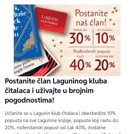
Postanite član Laguninog kluba
čitalaca i uživajte u brojnim
pogodnostima!
Učlanite se u Lagunin klub čitalaca i obezbedite 10%
popusta na sve Lagunine knjige, popuste koji rastu do
20%, rođendanski popust od čak 40%, dodatne