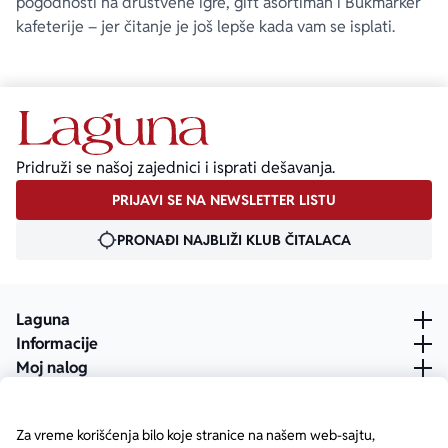
pogodnosti na društvene igre, gift asortiman i Bukmarker
kafeterije – jer čitanje je još lepše kada vam se isplati.
Pridruži se našoj zajednici i isprati dešavanja.
PRIJAVI SE NA NEWSLETTER LISTU
PRONAĐI NAJBLIŽI KLUB ČITALACA
Laguna
Informacije
Moj nalog
Za vreme korišćenja bilo koje stranice na našem web-sajtu,