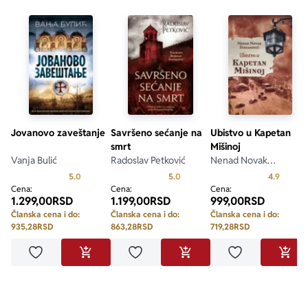
Jovanovo zaveštanje
Savršeno sećanje na
Ubistvo u Kapetan
smrt
Mišinoj
Vanja Bulić
Radoslav Petković
Nenad Novak
Stefanović
Prosecna ocena je 5.0 od 5
Prosecna ocena je 5.0 od 5
Prosecn
5.0
5.0
4.9
Cena:
Cena:
Cena:
1.299,00
RSD
1.199,00
RSD
999,00
RSD
Članska cena i do:
Članska cena i do:
Članska cena i do:
935,28
RSD
863,28
RSD
719,28
RSD
Dodaj u omiljene
Dodaj u omiljene
Dodaj u omilje
DODAJ U KORPU
DODAJ U KORPU
DODA