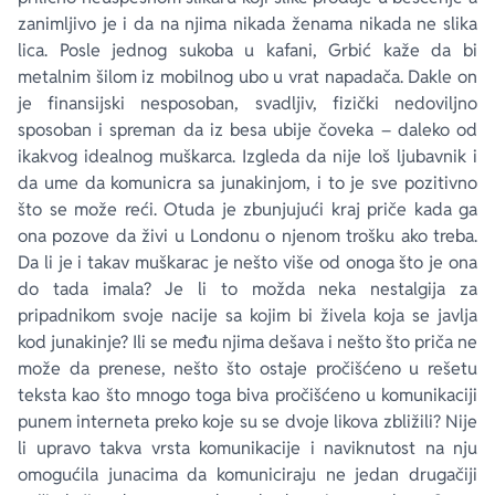
zanimljivo je i da na njima nikada ženama nikada ne slika
lica. Posle jednog sukoba u kafani, Grbić kaže da bi
metalnim šilom iz mobilnog ubo u vrat napadača. Dakle on
je finansijski nesposoban, svadljiv, fizički nedoviljno
sposoban i spreman da iz besa ubije čoveka – daleko od
ikakvog idealnog muškarca. Izgleda da nije loš ljubavnik i
da ume da komunicra sa junakinjom, i to je sve pozitivno
što se može reći. Otuda je zbunjujući kraj priče kada ga
ona pozove da živi u Londonu o njenom trošku ako treba.
Da li je i takav muškarac je nešto više od onoga što je ona
do tada imala? Je li to možda neka nestalgija za
pripadnikom svoje nacije sa kojim bi živela koja se javlja
kod junakinje? Ili se među njima dešava i nešto što priča ne
može da prenese, nešto što ostaje pročišćeno u rešetu
teksta kao što mnogo toga biva pročišćeno u komunikaciji
punem interneta preko koje su se dvoje likova zbližili? Nije
li upravo takva vrsta komunikacije i naviknutost na nju
omogućila junacima da komuniciraju ne jedan drugačiji