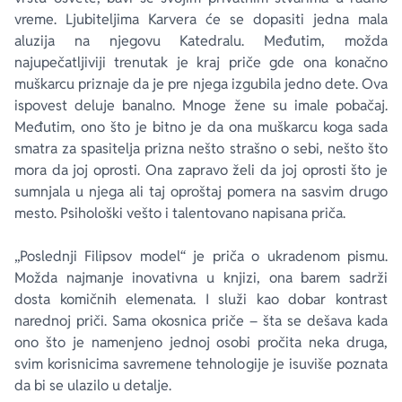
vreme. Ljubiteljima Karvera će se dopasiti jedna mala
aluzija na njegovu Katedralu. Međutim, možda
najupečatljiviji trenutak je kraj priče gde ona konačno
muškarcu priznaje da je pre njega izgubila jedno dete. Ova
ispovest deluje banalno. Mnoge žene su imale pobačaj.
Međutim, ono što je bitno je da ona muškarcu koga sada
smatra za spasitelja prizna nešto strašno o sebi, nešto što
mora da joj oprosti. Ona zapravo želi da joj oprosti što je
sumnjala u njega ali taj oproštaj pomera na sasvim drugo
mesto. Psihološki vešto i talentovano napisana priča.
„Poslednji Filipsov model“ je priča o ukradenom pismu.
Možda najmanje inovativna u knjizi, ona barem sadrži
dosta komičnih elemenata. I služi kao dobar kontrast
narednoj priči. Sama okosnica priče – šta se dešava kada
ono što je namenjeno jednoj osobi pročita neka druga,
svim korisnicima savremene tehnologije je isuviše poznata
da bi se ulazilo u detalje.