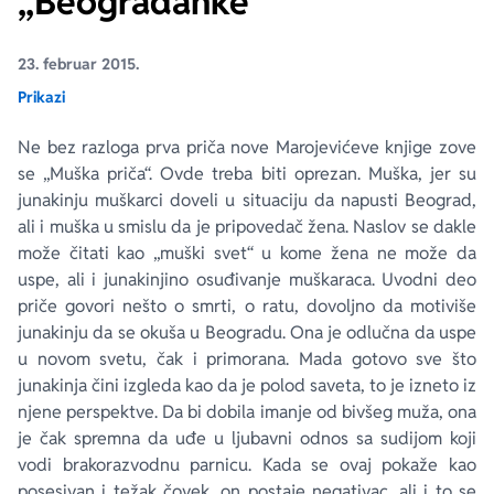
„Beograđanke“
Ekranizovane knjige
Poezija
Bojan Ljubenović
Peter Handke
23. februar 2015.
Prikazi
Za poklon
Lični razvoj i popularna psihologija
Dejan Tiago-Stanković
Harlan Koben
Ne bez razloga prva priča nove Marojevićeve knjige zove
se „Muška priča“. Ovde treba biti oprezan. Muška, jer su
E-knjige
Biografija
Milica Jakovljević Mir-Jam
Elif Šafak
junakinju muškarci doveli u situaciju da napusti Beograd,
ali i muška u smislu da je pripovedač žena. Naslov se dakle
Autori
može čitati kao „muški svet“ u kome žena ne može da
uspe, ali i junakinjino osuđivanje muškaraca. Uvodni deo
priče govori nešto o smrti, o ratu, dovoljno da motiviše
junakinju da se okuša u Beogradu. Ona je odlučna da uspe
u novom svetu, čak i primorana. Mada gotovo sve što
junakinja čini izgleda kao da je polod saveta, to je izneto iz
njene perspektve. Da bi dobila imanje od bivšeg muža, ona
je čak spremna da uđe u ljubavni odnos sa sudijom koji
vodi brakorazvodnu parnicu. Kada se ovaj pokaže kao
posesivan i težak čovek, on postaje negativac, ali i to se