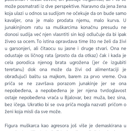
može posmatrati iz dve perspektive. Naravno da jena žena
koja ulazi u odnos sa sudijom ne očekuje da on bude samo
kavaljer, ona je malo prodata njemu, malo kurva. U
junakinjinom ratu sa muškarcima konačnu presudu ne
donosi sudija već njen vlasntiti sin koji odlučuje da bi ipak
živeo sa ocem. To istina opravdava time što ne želi da živi
u garsonjeri, ali čitaocu su jasne i druge stvari. Ona ne
odustaje os ličnog rata (prosto da da otkaz) čak i kada je
cela porodica njenog brata ugrožena (jer će izgubiti
teretanu) dok ona može da živi od alimentaciji je
obrađujući baštu sa majkom, barem za prvo vreme. Ova
priča se ne završava porazom junakinje jer se ona
nepobeđena, a nepobeđena je jer njena tvrdoglavost
ostaje nepobeđena vraća u Bjalovar, bez muža, bez sina,
bez ičega. Ukratko bi se ova priča mogla nazvati pričom o
ženi koja misli da sve može.
Figura muškarca kao agresora još više je demaskirana u