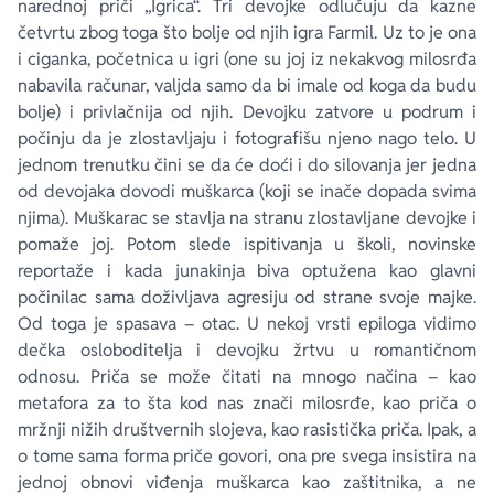
narednoj priči „Igrica“. Tri devojke odlučuju da kazne
četvrtu zbog toga što bolje od njih igra Farmil. Uz to je ona
i ciganka, početnica u igri (one su joj iz nekakvog milosrđa
nabavila računar, valjda samo da bi imale od koga da budu
bolje) i privlačnija od njih. Devojku zatvore u podrum i
počinju da je zlostavljaju i fotografišu njeno nago telo. U
jednom trenutku čini se da će doći i do silovanja jer jedna
od devojaka dovodi muškarca (koji se inače dopada svima
njima). Muškarac se stavlja na stranu zlostavljane devojke i
pomaže joj. Potom slede ispitivanja u školi, novinske
reportaže i kada junakinja biva optužena kao glavni
počinilac sama doživljava agresiju od strane svoje majke.
Od toga je spasava – otac. U nekoj vrsti epiloga vidimo
dečka osloboditelja i devojku žrtvu u romantičnom
odnosu. Priča se može čitati na mnogo načina – kao
metafora za to šta kod nas znači milosrđe, kao priča o
mržnji nižih društvernih slojeva, kao rasistička priča. Ipak, a
o tome sama forma priče govori, ona pre svega insistira na
jednoj obnovi viđenja muškarca kao zaštitnika, a ne