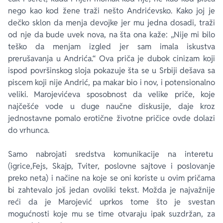
nego kao kod žene traži nešto Andrićevsko. Kako joj je
dečko sklon da menja devojke jer mu jedna dosadi, traži
od nje da bude uvek nova, na šta ona kaže: „Nije mi bilo
teško da menjam izgled jer sam imala iskustva
prerušavanja u Andrića.“ Ova priča je dubok cinizam koji
ispod površinskog sloja pokazuje šta se u Srbiji dešava sa
piscem koji nije Andrić, pa makar bio i nov, i potensionalno
veliki. Marojevićeva sposobnost da velike priče, koje
najčešće vode u duge naučne diskusije, daje kroz
jednostavne pomalo erotične životne pričice ovde dolazi
do vrhunca.
Samo nabrojati sredstva komunikacije na interetu
(igrice,Fejs, Skajp, Tviter, poslovne sajtove i poslovanje
preko neta) i načine na koje se oni koriste u ovim pričama
bi zahtevalo još jedan ovoliki tekst. Možda je najvažnije
reći da je Marojević uprkos tome što je svestan
mogućnosti koje mu se time otvaraju ipak suzdržan, za