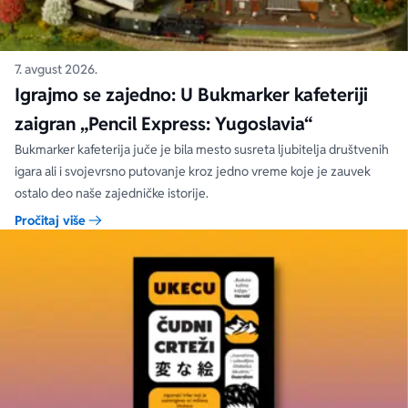
7. avgust 2026.
Igrajmo se zajedno: U Bukmarker kafeteriji
zaigran „Pencil Express: Yugoslavia“
Bukmarker kafeterija juče je bila mesto susreta ljubitelja društvenih
igara ali i svojevrsno putovanje kroz jedno vreme koje je zauvek
ostalo deo naše zajedničke istorije.
Pročitaj više