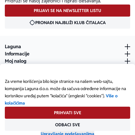
Pridruži se našoj zajednici i isprati dešavanja.
PRIJAVI SE NA NEWSLETTER LISTU
PRONAĐI NAJBLIŽI KLUB ČITALACA
Laguna
Informacije
Moj nalog
Za vreme korišćenja bilo koje stranice na našem web-sajtu,
kompanija Laguna d.o.o. može da sačuva određene informacije na
korisnikov uređaj putem "kolačića" (engleski "cookies").
Više o
kolačićima
PRIHVATI SVE
ODBACI SVE
Posetite našu Facebook stranicu
Posetite našu X stranicu
Posetite našu Instagram stranicu
Posetite naš YouTube
Posetite našu TikTok stranicu
Posetite našu LinkedIn stranicu
Copyright © Laguna d.o.o. Starine Novaka 23, Beograd •
Matični broj: 17414844
Upravljanje podešavanjima