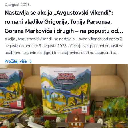
7. avgust 2026.
Nastavlja se akcija „Avgustovski vikendi“:
romani vladike Grigorija, Tonija Parsonsa,
Gorana Markovića i drugih – na popustu od
čak 40, 50 i 60%
Akcija „Avgustovski vikendi“ se nastavlja! I ovog vikenda, od petka 7.
avgusta do nedelje 9. avgusta 2026, očekuju vas posebni popusti na
odabrane Lagunine knjige, i to na sajtovima delfi.rs, laguna.rs i u
svim Delfi knjižarama.
Pročitaj više