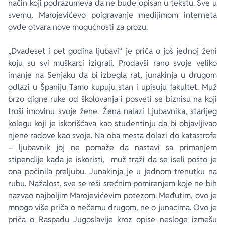
način koji podrazumeva da ne bude opisan u tekstu. Sve u
svemu, Marojevićevo poigravanje medijimom interneta
ovde otvara nove mogućnosti za prozu.
„Dvadeset i pet godina ljubavi“ je priča o još jednoj ženi
koju su svi muškarci izigrali. Prodavši rano svoje veliko
imanje na Senjaku da bi izbegla rat, junakinja u drugom
odlazi u Španiju Tamo kupuju stan i upisuju fakultet. Muž
brzo digne ruke od školovanja i posveti se biznisu na koji
troši imovinu svoje žene. Žena nalazi Ljubavnika, starijeg
kolegu koji je iskorišćava kao studentinju da bi objavljivao
njene radove kao svoje. Na oba mesta dolazi do katastrofe
– ljubavnik joj ne pomaže da nastavi sa primanjem
stipendije kada je iskoristi, muž traži da se iseli pošto je
ona počinila preljubu. Junakinja je u jednom trenutku na
rubu. Nažalost, sve se reši srećnim pomirenjem koje ne bih
nazvao najboljim Marojevićevim potezom. Međutim, ovo je
mnogo više priča o nečemu drugom, ne o junacima. Ovo je
priča o Raspadu Jugoslavije kroz opise nesloge izmešu