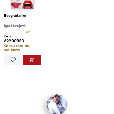
Beograđanke
Igor Marojević
Prosecna ocena je 4.9 od 5
4.9
Cena:
699,00
RSD
Članska cena i do:
503,28
RSD
Dodaj u omiljene
DODAJ U KORPU