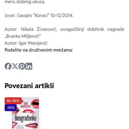
meru dobrog ukusa.
Izvor: časopis “Koraci” 10-12/2014.
Autor: Nikola Živanović, ovogodišnji dobitnik nagrade
„Branko Miljković“
Autor: Igor Marojević
Podelite na društvenim mrežama:
Povezani artikli
Do 20%
-10%