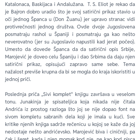
Katalonaca, Baskijaca i Andalužana. T. S. Eliot je rekao da
je Bajron dobro uradio što je svoj satirični prikaz stavio u
oči jednog Španca u (Don Žuanu) jer upravo stranac vidi
protivrečnosti jednog društva. Ovde dvoje Jugoslovena
posmatraju rashol u Španiji i posmatraju ga kao nešto
neverovatno (jer su Jugoslavio napustili kad jerat počeo).
Umesto da dovede Španca da da satirični opis Srbije,
Marojević je doveo celu Španiju i dao Srbima da daju njen
satirični prikaz, opisujući zapravo same sebe. Tema
nažalost previše krupna da bi se mogla do kraja iskoristiti u
jednoj priči.
Poslednja priča „Sivi komplet“ knjigu završava u veselom
tonu. Junakinja je spisateljica koja nikada nije čitala
Andrića iz prostog razloga što joj se nije dopao font na
sivom kompletu sabranih dela koji je imala u kući. Sve
kritike njenih knjiga sadrže rečenicu u kojoj se kaže da joj
nedostaje nešto andrićevsko. Marojević biva i ciničniji, pa
čak i šeret, kada i njen momak kod nje, ne kao kod pisca