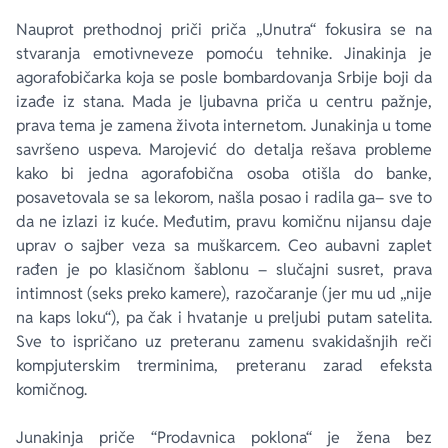
Nauprot prethodnoj priči priča „Unutra“ fokusira se na
stvaranja emotivneveze pomoću tehnike. Jinakinja je
agorafobičarka koja se posle bombardovanja Srbije boji da
izađe iz stana. Mada je ljubavna priča u centru pažnje,
prava tema je zamena života internetom. Junakinja u tome
savršeno uspeva. Marojević do detalja rešava probleme
kako bi jedna agorafobična osoba otišla do banke,
posavetovala se sa lekorom, našla posao i radila ga– sve to
da ne izlazi iz kuće. Međutim, pravu komičnu nijansu daje
uprav o sajber veza sa muškarcem. Ceo aubavni zaplet
rađen je po klasičnom šablonu – slučajni susret, prava
intimnost (seks preko kamere), razočaranje (jer mu ud „nije
na kaps loku“), pa čak i hvatanje u preljubi putam satelita.
Sve to ispričano uz preteranu zamenu svakidašnjih reči
kompjuterskim trerminima, preteranu zarad efeksta
komičnog.
Junakinja priče “Prodavnica poklona“ je žena bez