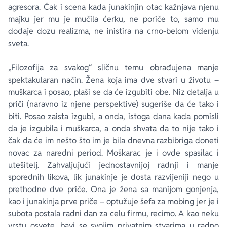
agresora. Čak i scena kada junakinjin otac kažnjava njenu
majku jer mu je mučila ćerku, ne poriče to, samo mu
dodaje dozu realizma, ne inistira na crno-belom viđenju
sveta.
„Filozofija za svakog“ sličnu temu obrađujena manje
spektakularan način. Žena koja ima dve stvari u životu –
muškarca i posao, plaši se da će izgubiti obe. Niz detalja u
priči (naravno iz njene perspektive) sugeriše da će tako i
biti. Posao zaista izgubi, a onda, istoga dana kada pomisli
da je izgubila i muškarca, a onda shvata da to nije tako i
čak da će im nešto što im je bila dnevna razbibriga doneti
novac za naredni period. Moškarac je i ovde spasilac i
utešitelj. Zahvaljujući jednostavnijoj radnji i manje
sporednih likova, lik junakinje je dosta razvijeniji nego u
prethodne dve priče. Ona je žena sa manijom gonjenja,
kao i junakinja prve priče – optužuje šefa za mobing jer je i
subota postala radni dan za celu firmu, recimo. A kao neku
vrstu osvete, bavi se svojim privatnim stvarima u radno