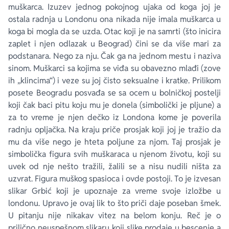
muškarca. Izuzev jednog pokojnog ujaka od koga joj je
ostala radnja u Londonu ona nikada nije imala muškarca u
koga bi mogla da se uzda. Otac koji je na samrti (što inicira
zaplet i njen odlazak u Beograd) čini se da više mari za
podstanara. Nego za nju. Čak ga na jednom mestu i naziva
sinom. Muškarci sa kojima se viđa su obavezno mlađi (zove
ih „klincima“) i veze su joj čisto seksualne i kratke. Prilikom
posete Beogradu posvađa se sa ocem u bolničkoj postelji
koji čak baci pitu koju mu je donela (simbolički je pljune) a
za to vreme je njen dečko iz Londona kome je poverila
radnju opljačka. Na kraju priče prosjak koji joj je tražio da
mu da više nego je hteta poljune za njom. Taj prosjak je
simbolička figura svih muškaraca u njenom životu, koji su
uvek od nje nešto tražili, žalili se a nisu nudili ništa za
uzvrat. Figura muškog spasioca i ovde postoji. To je izvesan
slikar Grbić koji je upoznaje za vreme svoje izložbe u
londonu. Upravo je ovaj lik to što priči daje poseban šmek.
U pitanju nije nikakav vitez na belom konju. Reč je o
prilično neuspešnom slikaru koji slike prodaje u bescenje a