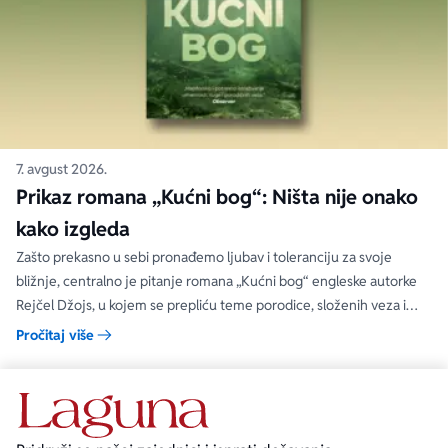
7. avgust 2026.
Prikaz romana „Kućni bog“: Ništa nije onako
kako izgleda
Zašto prekasno u sebi pronađemo ljubav i toleranciju za svoje
bližnje, centralno je pitanje romana „Kućni bog“ engleske autorke
Rejčel Džojs, u kojem se prepliću teme porodice, složenih veza i
umetnosti.
Pročitaj više