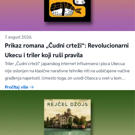
7. avgust 2026.
Prikaz romana „Čudni crteži“: Revolucionarni
Ukecu i triler koji ruši pravila
Triler „Čudni crteži“ japanskog internet influensera i pisca Ukecua
nije oslonjen na klasične narativne tehnike niti na uobičajene načine
građenja napetosti. Umesto toga, on uvodi čitaoca u svet u kom
priložene ilustracije govore više od reči, a ono što je nacrtano često
Pročitaj više
nosi dublju istinu od onoga što je izgovoreno.