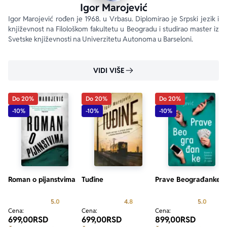
Igor Marojević
Igor Marojević rođen je 1968. u Vrbasu. Diplomirao je Srpski jezik i 
književnost na Filološkom fakultetu u Beogradu i studirao master iz 
Svetske književnosti na Univerzitetu Autonoma u Barseloni.
VIDI VIŠE
Do 20%
Do 20%
Do 20%
-10%
-10%
-10%
Roman o pijanstvima
Tuđine
Prave Beograđanke
Prosecna ocena je 5.0 od 5
Prosecna ocena je 4.8 od 5
Prosecn
5.0
4.8
5.0
Cena:
Cena:
Cena:
699,00
RSD
699,00
RSD
899,00
RSD