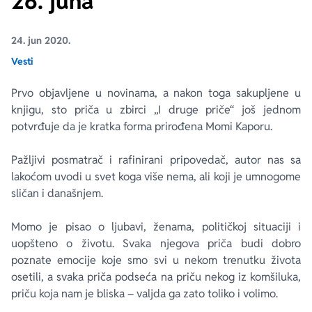
26. juna
Ekranizovane knjige
Poezija
Bojan Ljubenović
Peter Handke
24. jun 2020.
Vesti
Za poklon
Lični razvoj i popularna psihologija
Dejan Tiago-Stanković
Harlan Koben
Prvo objavljene u novinama, a nakon toga sakupljene u
knjigu, sto priča u zbirci „I druge priče“ još jednom
E-knjige
Biografija
Milica Jakovljević Mir-Jam
Elif Šafak
potvrđuje da je kratka forma prirođena Momi Kaporu.
Autori
Pažljivi posmatrač i rafinirani pripovedač, autor nas sa
lakoćom uvodi u svet koga više nema, ali koji je umnogome
sličan i današnjem.
Momo je pisao o ljubavi, ženama, političkoj situaciji i
uopšteno o životu. Svaka njegova priča budi dobro
poznate emocije koje smo svi u nekom trenutku života
osetili, a svaka priča podseća na priču nekog iz komšiluka,
priču koja nam je bliska – valjda ga zato toliko i volimo.