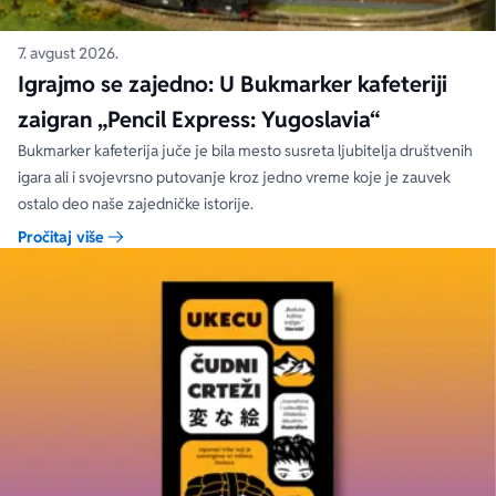
7. avgust 2026.
Igrajmo se zajedno: U Bukmarker kafeteriji
zaigran „Pencil Express: Yugoslavia“
Bukmarker kafeterija juče je bila mesto susreta ljubitelja društvenih
igara ali i svojevrsno putovanje kroz jedno vreme koje je zauvek
ostalo deo naše zajedničke istorije.
Pročitaj više