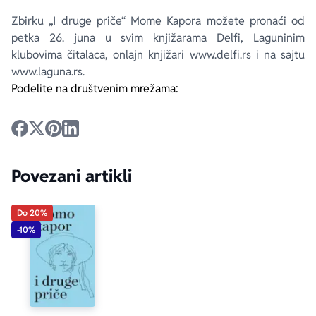
Zbirku „I druge priče“ Mome Kapora možete pronaći od
petka 26. juna u svim knjižarama Delfi, Laguninim
klubovima čitalaca, onlajn knjižari www.delfi.rs i na sajtu
www.laguna.rs.
Podelite na društvenim mrežama:
Povezani artikli
Do 20%
-10%