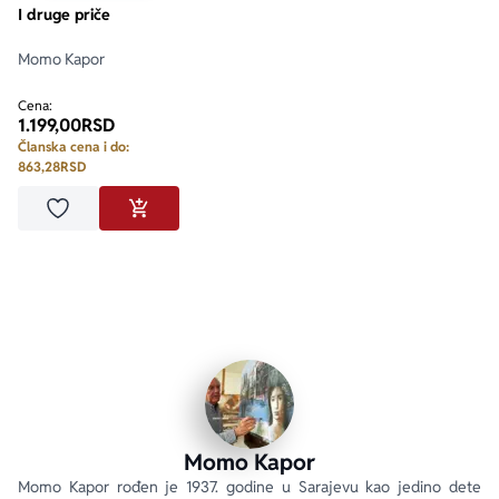
I druge priče
Momo Kapor
Cena:
1.199,00
RSD
Članska cena i do:
863,28
RSD
Dodaj u omiljene
DODAJ U KORPU
Momo Kapor
Momo Kapor rođen je 1937. godine u Sarajevu kao jedino dete 