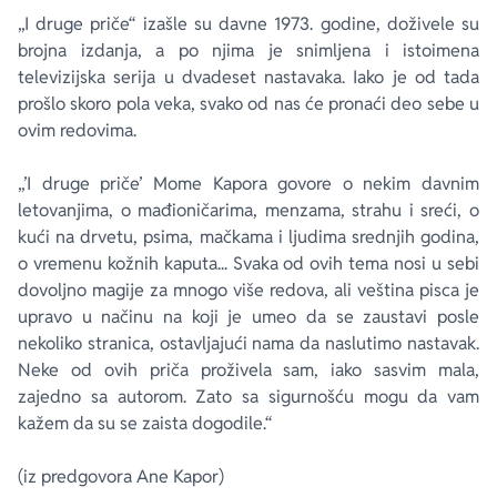
„I druge priče“ izašle su davne 1973. godine, doživele su
brojna izdanja, a po njima je snimljena i istoimena
televizijska serija u dvadeset nastavaka. Iako je od tada
prošlo skoro pola veka, svako od nas će pronaći deo sebe u
ovim redovima.
„’I druge priče’ Mome Kapora govore o nekim davnim
letovanjima, o mađioničarima, menzama, strahu i sreći, o
kući na drvetu, psima, mačkama i ljudima srednjih godina,
o vremenu kožnih kaputa... Svaka od ovih tema nosi u sebi
dovoljno magije za mnogo više redova, ali veština pisca je
upravo u načinu na koji je umeo da se zaustavi posle
nekoliko stranica, ostavljajući nama da naslutimo nastavak.
Neke od ovih priča proživela sam, iako sasvim mala,
zajedno sa autorom. Zato sa sigurnošću mogu da vam
kažem da su se zaista dogodile.“
(iz predgovora Ane Kapor)