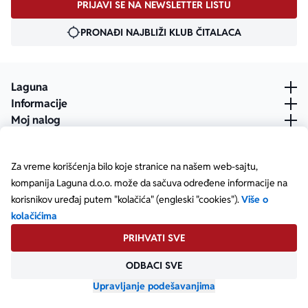
PRIJAVI SE NA NEWSLETTER LISTU
PRONAĐI NAJBLIŽI KLUB ČITALACA
Laguna
Informacije
Moj nalog
Za vreme korišćenja bilo koje stranice na našem web-sajtu,
kompanija Laguna d.o.o. može da sačuva određene informacije na
korisnikov uređaj putem "kolačića" (engleski "cookies").
Više o
kolačićima
PRIHVATI SVE
ODBACI SVE
Posetite našu Facebook stranicu
Posetite našu X stranicu
Posetite našu Instagram stranicu
Posetite naš YouTube
Posetite našu TikTok stranicu
Posetite našu LinkedIn stranicu
Copyright © Laguna d.o.o. Starine Novaka 23, Beograd •
Matični broj: 17414844
Upravljanje podešavanjima
Powered by