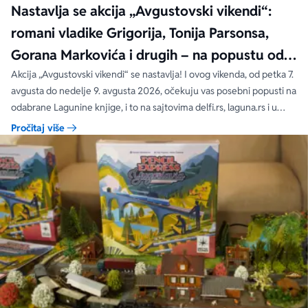
Nastavlja se akcija „Avgustovski vikendi“:
romani vladike Grigorija, Tonija Parsonsa,
Gorana Markovića i drugih – na popustu od
čak 40, 50 i 60%
Akcija „Avgustovski vikendi“ se nastavlja! I ovog vikenda, od petka 7.
avgusta do nedelje 9. avgusta 2026, očekuju vas posebni popusti na
odabrane Lagunine knjige, i to na sajtovima delfi.rs, laguna.rs i u
svim Delfi knjižarama.
Pročitaj više