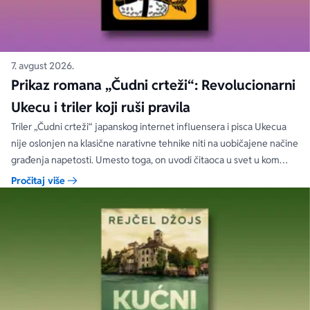
7. avgust 2026.
Prikaz romana „Čudni crteži“: Revolucionarni
Ukecu i triler koji ruši pravila
Triler „Čudni crteži“ japanskog internet influensera i pisca Ukecua
nije oslonjen na klasične narativne tehnike niti na uobičajene načine
građenja napetosti. Umesto toga, on uvodi čitaoca u svet u kom
priložene ilustracije govore više od reči, a ono što je nacrtano često
Pročitaj više
nosi dublju istinu od onoga što je izgovoreno.