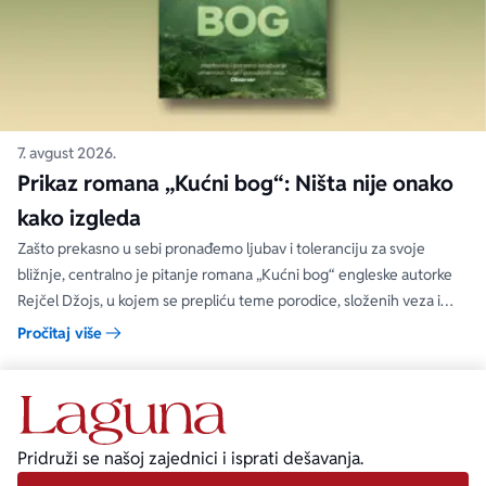
7. avgust 2026.
Prikaz romana „Kućni bog“: Ništa nije onako
kako izgleda
Zašto prekasno u sebi pronađemo ljubav i toleranciju za svoje
bližnje, centralno je pitanje romana „Kućni bog“ engleske autorke
Rejčel Džojs, u kojem se prepliću teme porodice, složenih veza i
umetnosti.
Pročitaj više
Pridruži se našoj zajednici i isprati dešavanja.