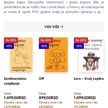
Bojane Kapor (devojačko Velimirović) i Gojka Kapora. Bilo je 
predviđeno da se rodim, kao i ostali slikari, u Firenci, ali roda koja me 
je nosila 8. aprila 1937. godine imala je prinudno sletanje u grad 
Sarajevo zbog guste magle koja tamo uvek vlada.
VIDI VIŠE
Do 20%
Do 20%
Do 20%
-10%
-10%
-10%
Sentimentalno
Off
Lero – Kralj Leptira
vaspitanje
Cena:
Cena:
Cena:
1.499,00
RSD
899,00
RSD
1.099,00
RSD
Članska cena i do:
Članska cena i do:
Članska cena i do:
1.079,28
RSD
647,28
RSD
791,28
RSD