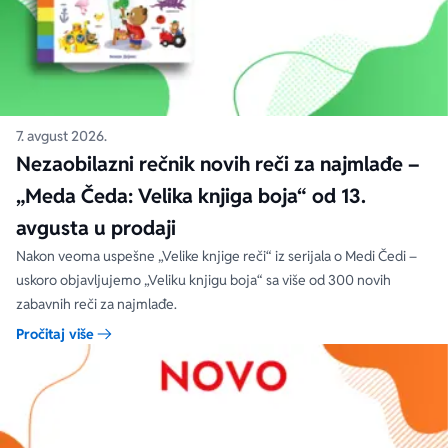
7. avgust 2026.
Nezaobilazni rečnik novih reči za najmlađe –
„Meda Čeda: Velika knjiga boja“ od 13.
avgusta u prodaji
Nakon veoma uspešne „Velike knjige reči“ iz serijala o Medi Čedi –
uskoro objavljujemo „Veliku knjigu boja“ sa više od 300 novih
zabavnih reči za najmlađe.
Pročitaj više