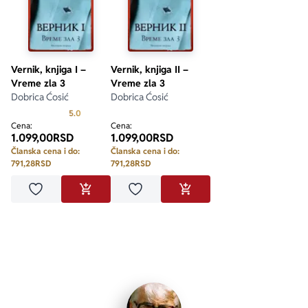
Vernik, knjiga I –
Vernik, knjiga II –
Vreme zla 3
Vreme zla 3
Dobrica Ćosić
Dobrica Ćosić
Prosecna ocena je 5.0 od 5
5.0
Cena:
Cena:
1.099,00
RSD
1.099,00
RSD
Članska cena i do:
Članska cena i do:
791,28
RSD
791,28
RSD
Dodaj u omiljene
Dodaj u omiljene
DODAJ U KORPU
DODAJ U KORPU