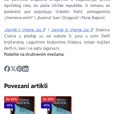
Aprilskog rata, do pada Užičke republike. U romanu se
poslednji put pojavljuju Vukašin Katić, protagonista
„Vremena smrti“ i „Korena“, kao i Dragović i Petar Bajević.
„
Vernik I: Vreme zla 3
“ i „
Vernik II: Vreme zla 3
“ Dobrice
Ćosića u prodaji su od subote 5. juna u svim Delfi
knjižarama, Laguninim klubovima čitalaca, onlajn knjižari
delfi.rs, kao i na sajtu laguna.rs.
Podelite na društvenim mrežama:
Povezani artikli
Do 20%
Do 20%
-10%
-10%