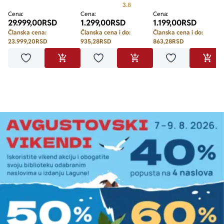
Prosecna ocena je 3.8 od 5
3.8
Cena:
Cena:
Cena:
29.999,00
RSD
1.299,00
RSD
1.199,00
RSD
Članska cena:
Članska cena i do:
Članska cena i do:
23.999,20
RSD
935,28
RSD
863,28
RSD
Dodaj u omiljene
Dodaj u omiljene
Dodaj u omilje
DODAJ U KORPU
DODAJ U KORPU
DODA