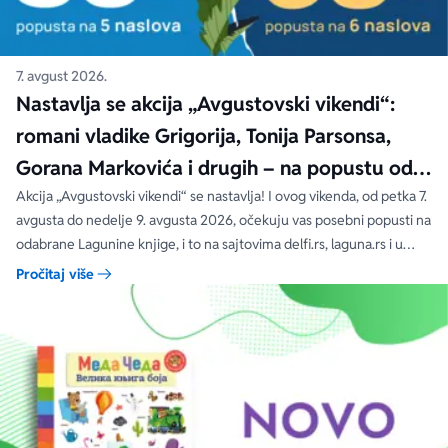
7. avgust 2026.
Nastavlja se akcija „Avgustovski vikendi“:
romani vladike Grigorija, Tonija Parsonsa,
Gorana Markovića i drugih – na popustu od
čak 40, 50 i 60%
Akcija „Avgustovski vikendi“ se nastavlja! I ovog vikenda, od petka 7.
avgusta do nedelje 9. avgusta 2026, očekuju vas posebni popusti na
odabrane Lagunine knjige, i to na sajtovima delfi.rs, laguna.rs i u
svim Delfi knjižarama.
Pročitaj više