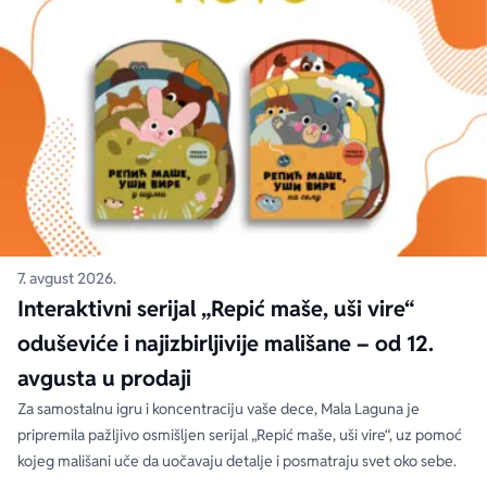
7. avgust 2026.
Interaktivni serijal „Repić maše, uši vire“
oduševiće i najizbirljivije mališane – od 12.
avgusta u prodaji
Za samostalnu igru i koncentraciju vaše dece, Mala Laguna je
pripremila pažljivo osmišljen serijal „Repić maše, uši vire“, uz pomoć
kojeg mališani uče da uočavaju detalje i posmatraju svet oko sebe.