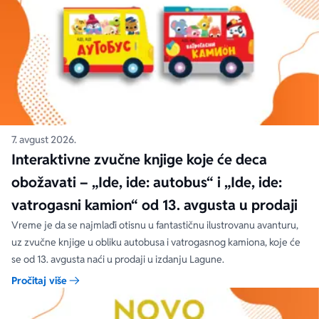
7. avgust 2026.
Interaktivne zvučne knjige koje će deca
obožavati – „Ide, ide: autobus“ i „Ide, ide:
vatrogasni kamion“ od 13. avgusta u prodaji
Vreme je da se najmlađi otisnu u fantastičnu ilustrovanu avanturu,
uz zvučne knjige u obliku autobusa i vatrogasnog kamiona, koje će
se od 13. avgusta naći u prodaji u izdanju Lagune.
Pročitaj više