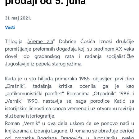
prodaji od 5. juna
Ekranizovane knjige
Poezija
Bojan Ljubenović
Peter Handke
31. maj 2021.
Vesti
Za poklon
Lični razvoj i popularna psihologija
Dejan Tiago-Stanković
Harlan Koben
Trilogija „
Vreme zla
“ Dobrice Ćosića iznosi drukčije
promišljanje prelomnih događaja koji su sredinom XX veka
E-knjige
Biografija
Milica Jakovljević Mir-Jam
Elif Šafak
doveli do građanskog rata i rađanja socijalističke
Jugoslavije iz pepela starog režima.
Autori
Kada je u sto hiljada primeraka 1985. objavljen prvi deo
„Grešnik“, tadašnja kritika ocenila ga je kao
„antikomunistički pamflet“. Romanima „Otpadnik“ 1986. i
„Vernik“ 1990. nastavlja se saga porodice Katić sa
istorijskim ličnostima onoga vremena i uz otvorenu reviziju
službene istoriografije.
Roman „Vernik“ u dva dela uskoro će se ponovo naći u
knjižarama u izdanju Lagune. U romanu se obrađuje period
od povratka Bogdana Dragovića u Jugoslaviju, preko