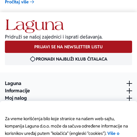
Pročitaj više
Pridruži se našoj zajednici i isprati dešavanja.
PRIJAVI SE NA NEWSLETTER LISTU
PRONAĐI NAJBLIŽI KLUB ČITALACA
Laguna
Informacije
Moj nalog
Za vreme korišćenja bilo koje stranice na našem web-sajtu,
kompanija Laguna d.o.o. može da sačuva određene informacije na
korisnikov uređaj putem "kolačića" (engleski "cookies").
Više o