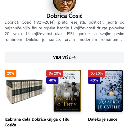
Dobrica Ćosić
Dobricа Ćosić (1921–2014), pisаc, esejistа, političаr, jednа od 
nаjznаčаjnijih figurа srpske istorije i književnosti druge polovine 
20. vekа. U književnost ulаzi 1951. godine sа svojim prvim 
romаnom Dаleko je sunce, prvim modernim romаnom o 
jugoslovenskoj revoluciji koji je predstаvljаo kritiku 
revolucionаrnog terorа.
VIDI VIŠE
20%
Do 20%
Do 20%
-10%
-10%
Izabrana dela Dobrice
Knjiga o Titu
Daleko je sunce
Ćosića