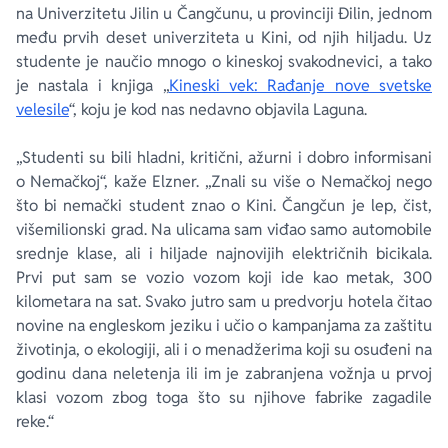
na Univerzitetu Jilin u Čangčunu, u provinciji Đilin, jednom
među prvih deset univerziteta u Kini, od njih hiljadu. Uz
studente je naučio mnogo o kineskoj svakodnevici, a tako
je nastala i knjiga „
Kineski vek: Rađanje nove svetske
velesile
“, koju je kod nas nedavno objavila Laguna.
„Studenti su bili hladni, kritični, ažurni i dobro informisani
o Nemačkoj“, kaže Elzner. „Znali su više o Nemačkoj nego
što bi nemački student znao o Kini. Čangčun je lep, čist,
višemilionski grad. Na ulicama sam viđao samo automobile
srednje klase, ali i hiljade najnovijih električnih bicikala.
Prvi put sam se vozio vozom koji ide kao metak, 300
kilometara na sat. Svako jutro sam u predvorju hotela čitao
novine na engleskom jeziku i učio o kampanjama za zaštitu
životinja, o ekologiji, ali i o menadžerima koji su osuđeni na
godinu dana neletenja ili im je zabranjena vožnja u prvoj
klasi vozom zbog toga što su njihove fabrike zagadile
reke.“