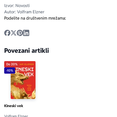
Izvor: Novosti
Autor: Volfram Elzner
Podelite na društvenim mrežama:
Povezani artikli
Do 20%
-10%
Kineski vek
Volfram Elzner