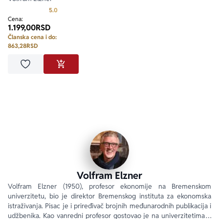
Prosecna ocena je 5.0 od 5
5.0
Cena:
1.199,00
RSD
Članska cena i do:
863,28
RSD
Dodaj u omiljene
DODAJ U KORPU
Volfram Elzner
Volfram Elzner (1950), profesor ekonomije na Bremenskom 
univerzitetu, bio je direktor Bremenskog instituta za ekonomska 
istraživanja. Pisac je i priređivač brojnih međunarodnih publikacija i 
udžbenika. Kao vanredni profesor gostovao je na univerzitetima u 