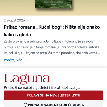
7. avgust 2026.
Prikaz romana „Kućni bog“: Ništa nije onako
kako izgleda
Zašto prekasno u sebi pronađemo ljubav i toleranciju za svoje
bližnje, centralno je pitanje romana „Kućni bog“ engleske autorke
Rejčel Džojs, u kojem se prepliću teme porodice, složenih veza i
umetnosti.
Pročitaj više
Pridruži se našoj zajednici i isprati dešavanja.
PRIJAVI SE NA NEWSLETTER LISTU
PRONAĐI NAJBLIŽI KLUB ČITALACA