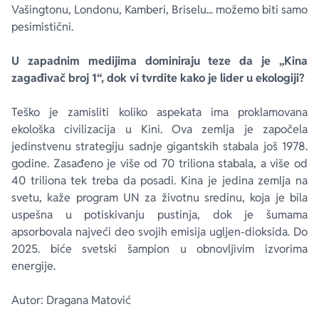
Vašingtonu, Londonu, Kamberi, Briselu... možemo biti samo
pesimistični.
U zapadnim medijima dominiraju teze da je „Kina
zagađivač broj 1“, dok vi tvrdite kako je lider u ekologiji?
Teško je zamisliti koliko aspekata ima proklamovana
ekološka civilizacija u Kini. Ova zemlja je započela
jedinstvenu strategiju sadnje gigantskih stabala još 1978.
godine. Zasađeno je više od 70 triliona stabala, a više od
40 triliona tek treba da posadi. Kina je jedina zemlja na
svetu, kaže program UN za životnu sredinu, koja je bila
uspešna u potiskivanju pustinja, dok je šumama
apsorbovala najveći deo svojih emisija ugljen-dioksida. Do
2025. biće svetski šampion u obnovljivim izvorima
energije.
Autor: Dragana Matović