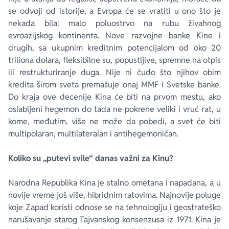
se odvoji od istorije, a Evropa će se vratiti u ono što je
nekada bila: malo poluostrvo na rubu živahnog
evroazijskog kontinenta. Nove razvojne banke Kine i
drugih, sa ukupnim kreditnim potencijalom od oko 20
triliona dolara, fleksibilne su, popustljive, spremne na otpis
ili restrukturiranje duga. Nije ni čudo što njihov obim
kredita širom sveta premašuje onaj MMF i Svetske banke.
Do kraja ove decenije Kina će biti na prvom mestu, ako
oslabljeni hegemon do tada ne pokrene veliki i vruć rat, u
kome, međutim, više ne može da pobedi, a svet će biti
multipolaran, multilateralan i antihegemoničan.
Koliko su „putevi svile“ danas važni za Kinu?
Narodna Republika Kina je stalno ometana i napadana, a u
novije vreme još više, hibridnim ratovima. Najnovije poluge
koje Zapad koristi odnose se na tehnologiju i geostrateško
narušavanje starog Tajvanskog konsenzusa iz 1971. Kina je