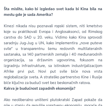
Šta mislite, kako bi izgledao svet kada bi Kina bila na
mestu gde je sada Amerika?
Kinezi nikada nisu poznavali ropski sistem, niti kmetstvo
koje su praktikovali Evropa i Anglosaksonci, od Rimskog
carstva do SAD u 20. veku. Vidimo kako Kina sprovodi
saradnju Jug-Jug u UN, kako implementira „nove puteve
svile“ u transparentnu šemu redovnih multilateralnih
sastanaka, sa 140 partnerskih zemalja i 40 međunarodnih
organizacija, sa državnim ugovorima, fokusom na
izgradnju infrastrukture, sa istinskom industrijalizacijom
Afrike prvi put. Novi put svile biće nova vrsta
reglobalizacije sveta. A strateško partnerstvo Kine i Rusije
biće ključno za budući svet bez beskonačnih ratova.
Kakva je budućnost zapadnih ekonomija?
Ako neoliberalno uništeni plutokratski Zapad pokaže da
nije u stanju da reguliše sopstvenu ekonomiju, moraće da