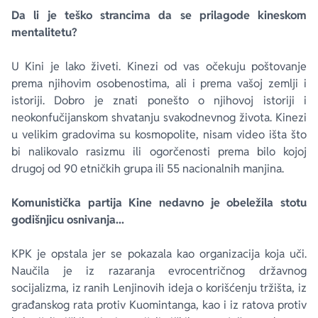
Da li je teško strancima da se prilagode kineskom
mentalitetu?
U Kini je lako živeti. Kinezi od vas očekuju poštovanje
prema njihovim osobenostima, ali i prema vašoj zemlji i
istoriji. Dobro je znati ponešto o njihovoj istoriji i
neokonfučijanskom shvatanju svakodnevnog života. Kinezi
u velikim gradovima su kosmopolite, nisam video išta što
bi nalikovalo rasizmu ili ogorčenosti prema bilo kojoj
drugoj od 90 etničkih grupa ili 55 nacionalnih manjina.
Komunistička partija Kine nedavno je obeležila stotu
godišnjicu osnivanja...
KPK je opstala jer se pokazala kao organizacija koja uči.
Naučila je iz razaranja evrocentričnog državnog
socijalizma, iz ranih Lenjinovih ideja o korišćenju tržišta, iz
građanskog rata protiv Kuomintanga, kao i iz ratova protiv