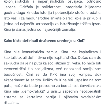
kolonijalističkih i imperijalističkih osvajača, odnosno
Japana. Održala je solidarnost, integrisala hiljadama
godina dugu kinesku istoriju i potencijale stečene odatle.
Isto važi i za međunarodne ankete o sreći koje je prikupila
jedna od najvećih korporacija za istraživanje tržišta Ipsos.
Kina je danas jedna od najsrećnijih zemalja.
Kako biste definisali društveno uređenje u Kini?
Kina nije komunistička zemlja. Kina ima kapitalizam i
kapitaliste, ali definitivno nije kapitalistička. Došao sam do
zaključka da je na putu ka socijalizmu 21. veka. To neće biti
evrocentrični tip socijalizma, već nepoznati socijalizam
budućnosti. Čini se da KPK ima svoj kompas, dok
eksperimentiše sa tim. Koliko će Kina biti uspešna na tom
putu, može da bude presudno za budućnost čovečanstva.
Kina nije „demokratska“ u smislu zapadnih neoliberalnih
sistema sa kartelima partija i njihovim svađalačkim
ritualima.