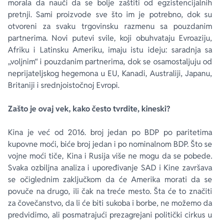
morala da nauči da se bolje zaštiti od egzistencijalnih
pretnji. Sami proizvode sve što im je potrebno, dok su
otvoreni za svaku trgovinsku razmenu sa pouzdanim
partnerima. Novi putevi svile, koji obuhvataju Evroaziju,
Afriku i Latinsku Ameriku, imaju istu ideju: saradnja sa
„voljnim“ i pouzdanim partnerima, dok se osamostaljuju od
neprijateljskog hegemona u EU, Kanadi, Australiji, Japanu,
Britaniji i srednjoistočnoj Evropi.
Zašto je ovaj vek, kako često tvrdite, kineski?
Kina je već od 2016. broj jedan po BDP po paritetima
kupovne moći, biće broj jedan i po nominalnom BDP. Što se
vojne moći tiče, Kina i Rusija više ne mogu da se pobede.
Svaka ozbiljna analiza i upoređivanje SAD i Kine završava
se očiglednim zaključkom da će Amerika morati da se
povuče na drugo, ili čak na treće mesto. Šta će to značiti
za čovečanstvo, da li će biti sukoba i borbe, ne možemo da
predvidimo, ali posmatrajući prezagrejani politički cirkus u