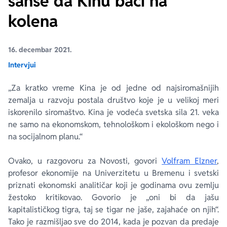
šanse da Kinu baci na
kolena
Ekranizovane knjige
Poezija
Bojan Ljubenović
Peter Handke
16. decembar 2021.
Za poklon
Lični razvoj i popularna psihologija
Dejan Tiago-Stanković
Harlan Koben
Intervjui
E-knjige
Biografija
Milica Jakovljević Mir-Jam
Elif Šafak
„Za kratko vreme Kina je od jedne od najsiromašnijih
zemalja u razvoju postala društvo koje je u velikoj meri
Autori
iskorenilo siromaštvo. Kina je vodeća svetska sila 21. veka
ne samo na ekonomskom, tehnološkom i ekološkom nego i
na socijalnom planu.“
Ovako, u razgovoru za Novosti, govori
Volfram Elzner
,
profesor ekonomije na Univerzitetu u Bremenu i svetski
priznati ekonomski analitičar koji je godinama ovu zemlju
žestoko kritikovao. Govorio je „oni bi da jašu
kapitalističkog tigra, taj se tigar ne jaše, zajahaće on njih“.
Tako je razmišljao sve do 2014, kada je pozvan da predaje