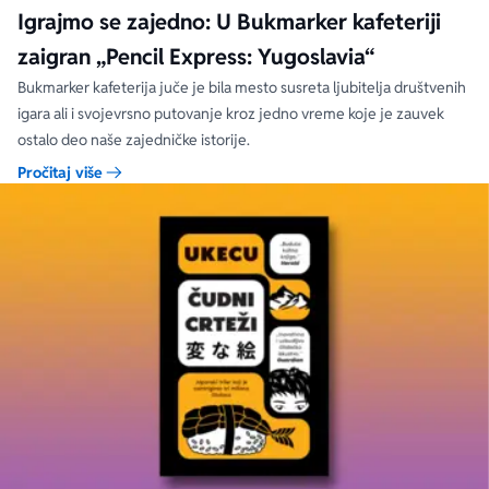
Igrajmo se zajedno: U Bukmarker kafeteriji
zaigran „Pencil Express: Yugoslavia“
Bukmarker kafeterija juče je bila mesto susreta ljubitelja društvenih
igara ali i svojevrsno putovanje kroz jedno vreme koje je zauvek
ostalo deo naše zajedničke istorije.
Pročitaj više