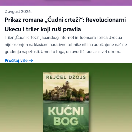
7. avgust 2026.
Prikaz romana „Čudni crteži“: Revolucionarni
Ukecu i triler koji ruši pravila
Triler „Čudni crteži“ japanskog internet influensera i pisca Ukecua
nije oslonjen na klasične narativne tehnike niti na uobičajene načine
građenja napetosti. Umesto toga, on uvodi čitaoca u svet u kom
priložene ilustracije govore više od reči, a ono što je nacrtano često
Pročitaj više
nosi dublju istinu od onoga što je izgovoreno.