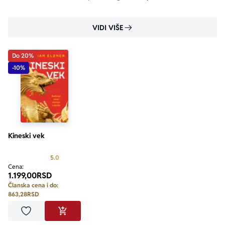
Sjedinjenim Američkim Državama i Kini.
VIDI VIŠE
Do 20%
-10%
Kineski vek
Prosecna ocena je 5.0 od 5
5.0
Cena:
1.199,00
RSD
Članska cena i do:
863,28
RSD
Dodaj u omiljene
DODAJ U KORPU