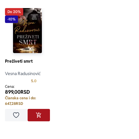
Do 20%
-10%
Preživeti smrt
Vesna Radusinović
Prosecna ocena je 5.0 od 5
5.0
Cena:
899,00
RSD
Članska cena i do:
647,28
RSD
Dodaj u omiljene
DODAJ U KORPU