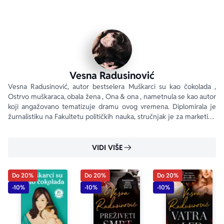
Vesna Radusinović
Vesna Radusinović, autor bestselera Muškarci su kao čokolada , 
Ostrvo muškaraca, obala žena , Ona & ona , nametnula se kao autor 
koji angažovano tematizuje dramu ovog vremena. Diplomirala je 
žurnalistiku na Fakultetu političkih nauka, stručnjak je za marketing 
(magistar marketinga). Bila je urednik časopisa Profil i Dama .
VIDI VIŠE
Do 20%
Do 20%
Do 20%
-10%
-10%
-10%