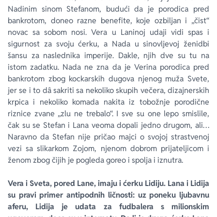
Nadinim sinom Stefanom, budući da je porodica pred
bankrotom, doneo razne benefite, koje ozbiljan i „čist“
novac sa sobom nosi. Vera u Laninoj udaji vidi spas i
sigurnost za svoju ćerku, a Nada u sinovljevoj ženidbi
šansu za naslednika imperije. Dakle, njih dve su tu na
istom zadatku. Nada ne zna da je Verina porodica pred
bankrotom zbog kockarskih dugova njenog muža Svete,
jer se i to dâ sakriti sa nekoliko skupih večera, dizajnerskih
krpica i nekoliko komada nakita iz tobožnje porodične
riznice zvane „zlu ne trebalo“. I sve su one lepo smislile,
čak su se Stefan i Lana veoma dopali jedno drugom, ali…
Naravno da Stefan nije pričao majci o svojoj strastvenoj
vezi sa slikarkom Zojom, njenom dobrom prijateljicom i
ženom zbog čijih je pogleda goreo i spolja i iznutra.
Vera i Sveta, pored Lane, imaju i ćerku Lidiju. Lana i Lidija
su pravi primer antipodnih ličnosti: uz poneku ljubavnu
aferu, Lidija je udata za fudbalera s milionskim