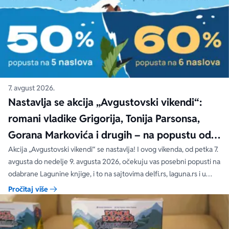
7. avgust 2026.
Nastavlja se akcija „Avgustovski vikendi“:
romani vladike Grigorija, Tonija Parsonsa,
Gorana Markovića i drugih – na popustu od
čak 40, 50 i 60%
Akcija „Avgustovski vikendi“ se nastavlja! I ovog vikenda, od petka 7.
avgusta do nedelje 9. avgusta 2026, očekuju vas posebni popusti na
odabrane Lagunine knjige, i to na sajtovima delfi.rs, laguna.rs i u
svim Delfi knjižarama.
Pročitaj više