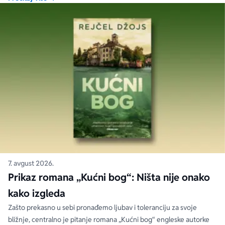
nosi dublju istinu od onoga što je izgovoreno.
7. avgust 2026.
Prikaz romana „Kućni bog“: Ništa nije onako
kako izgleda
Zašto prekasno u sebi pronađemo ljubav i toleranciju za svoje
bližnje, centralno je pitanje romana „Kućni bog“ engleske autorke