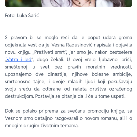
Foto: Luka Šarić
S pravom bi se moglo reći da je poput udara groma
odjeknula vest da je Vesna Radusinović napisala i objavila
novu knjigu „Preživeti smrt“, jer smo je, nakon bestselera
„
Vatra i led
“, dugo čekali. U ovoj vreloj ljubavnoj priči,
smeštenoj u svet bez pravih moralnih vrednosti,
upoznajemo dve dinastije, njihove bolesne ambicije,
smrtonosne tajne, i dvoje mladih ljudi koji pokušavaju
svoju sreću da odbrane od naleta društva ozračenog
destrukcijom. Postavlja se pitanje da li će u tome uspeti.
Dok se polako priprema za svečanu promociju knjige, sa
Vesnom smo detaljno razgovarali o novom romanu, ali i o
mnogim drugim životnim temama.