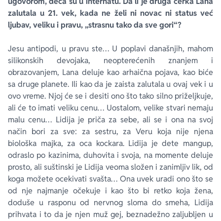
ugovorom, deca su u internatu. Da li je druga ćerka Lana
zalutala u 21. vek, kada ne želi ni novac ni status već
ljubav, veliku i pravu, „strasnu tako da sve gori“?
Jesu antipodi, u pravu ste… U poplavi današnjih, mahom
silikonskih devojaka, neopterećenih znanjem i
obrazovanjem, Lana deluje kao arhaična pojava, kao biće
sa druge planete. Ili kao da je zaista zalutala u ovaj vek i u
ovo vreme. Njoj će se i desiti ono što tako silno priželjkuje,
ali će to imati veliku cenu… Uostalom, velike stvari nemaju
malu cenu… Lidija je priča za sebe, ali se i ona na svoj
način bori za sve: za sestru, za Veru koja nije njena
biološka majka, za oca kockara. Lidija je dete mangup,
odraslo po kazinima, duhovita i svoja, na momente deluje
prosto, ali suštinski je Lidija veoma složen i zanimljiv lik, od
koga možete ocekivati svašta… Ona uvek uradi ono što se
od nje najmanje očekuje i kao što bi retko koja žena,
doduše u rasponu od nervnog sloma do smeha, Lidija
prihvata i to da je njen muž gej, beznadežno zaljubljen u