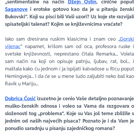
„sentimentalne na način
Džejn Ostin
, cinične poput
Saganove
i erotske gotovo kao da je u pitanju ženski
Bukovski“. Koji su pisci bili Vaši uzori? Uz koje ste razvijali
spisateljski talenat? Kojim se književnicima vraćate?
Iako sam dresirana ruskim klasicima i znam ceo „
Gorski
vijenac
“ napamet, krišom sam od oca, profesora ruske i
svetske književnosti, neprestano čitala Remarka... Volela
sam način na koji on opisuje patnju, ljubav, rat, bol... i
maštala kako ću jednom i ja ispijati kalvadose u
Ricu
poput
Hemingveja... I da će se u mene ludo zaljubiti neko baš kao
Ravik u Mariju...
Dobrica Ćosić
izuzetno je cenio Vaše detaljno poznavanje
muško-ženskih odnosa i voleo sa Vama da razgovara o
složenosti tog „problema“. Koje su Vas još teme zbližile s
jednim od naših najvećih pisaca? Poznato je i da Vam je
ponudio saradnju u pisanju zajedničkog romana?