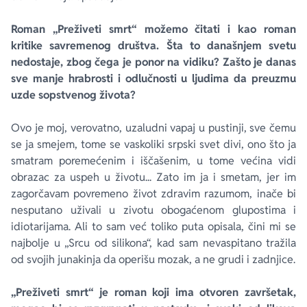
Roman „Preživeti smrt“ možemo čitati i kao roman
kritike savremenog društva. Šta to današnjem svetu
nedostaje, zbog čega je ponor na vidiku? Zašto je danas
sve manje hrabrosti i odlučnosti u ljudima da preuzmu
uzde sopstvenog života?
Ovo je moj, verovatno, uzaludni vapaj u pustinji, sve čemu
se ja smejem, tome se vaskoliki srpski svet divi, ono što ja
smatram poremećenim i iščašenim, u tome većina vidi
obrazac za uspeh u životu... Zato im ja i smetam, jer im
zagorčavam povremeno život zdravim razumom, inače bi
nesputano uživali u zivotu obogaćenom glupostima i
idiotarijama. Ali to sam već toliko puta opisala, čini mi se
najbolje u „Srcu od silikona“, kad sam nevaspitano tražila
od svojih junakinja da operišu mozak, a ne grudi i zadnjice.
„Preživeti smrt“ je roman koji ima otvoren završetak,