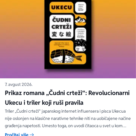
7. avgust 2026.
Prikaz romana „Čudni crteži“: Revolucionarni
Ukecu i triler koji ruši pravila
Triler „Čudni crteži“ japanskog internet influensera i pisca Ukecua
nije oslonjen na klasične narativne tehnike niti na uobičajene načine
građenja napetosti. Umesto toga, on uvodi čitaoca u svet u kom
priložene ilustracije govore više od reči, a ono što je nacrtano često
Pročitaj više