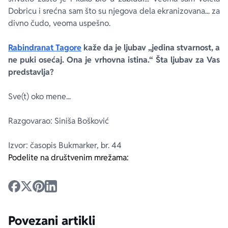
Dobricu i srećna sam što su njegova dela ekranizovana... za
divno čudo, veoma uspešno.
Rabindranat Tagore
kaže da je ljubav „jedina stvarnost, a
ne puki osećaj. Ona je vrhovna istina.“ Šta ljubav za Vas
predstavlja?
Sve(t) oko mene...
Razgovarao: Siniša Bošković
Izvor: časopis Bukmarker, br. 44
Podelite na društvenim mrežama:
Povezani artikli