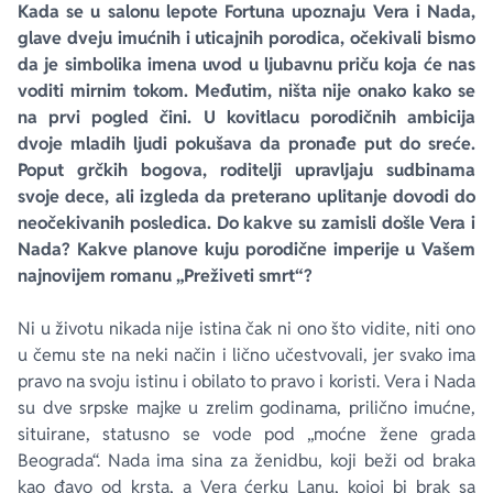
Kada se u salonu lepote
Fortuna
upoznaju Vera i Nada,
glave dveju imućnih i uticajnih porodica, očekivali bismo
da je simbolika imena uvod u ljubavnu priču koja će nas
voditi mirnim tokom. Međutim, ništa nije onako kako se
na prvi pogled čini. U kovitlacu porodičnih ambicija
dvoje mladih ljudi pokušava da pronađe put do sreće.
Poput grčkih bogova, roditelji upravljaju sudbinama
svoje dece, ali izgleda da preterano uplitanje dovodi do
neočekivanih posledica. Do kakve su zamisli došle Vera i
Nada? Kakve planove kuju porodične imperije u Vašem
najnovijem romanu „Preživeti smrt“?
Ni u životu nikada nije istina čak ni ono što vidite, niti ono
u čemu ste na neki način i lično učestvovali, jer svako ima
pravo na svoju istinu i obilato to pravo i koristi. Vera i Nada
su dve srpske majke u zrelim godinama, prilično imućne,
situirane, statusno se vode pod „moćne žene grada
Beograda“. Nada ima sina za ženidbu, koji beži od braka
kao đavo od krsta, a Vera ćerku Lanu, kojoj bi brak sa