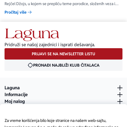
Rejčel Džojs, u kojem se prepliću teme porodice, složenih veza i
umetnosti.
Pročitaj više
Pridruži se našoj zajednici i isprati dešavanja.
PRIJAVI SE NA NEWSLETTER LISTU
PRONAĐI NAJBLIŽI KLUB ČITALACA
Laguna
Informacije
Moj nalog
Za vreme korišćenja bilo koje stranice na našem web-sajtu,