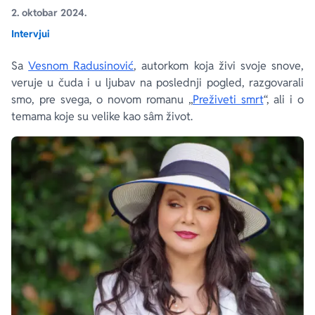
2. oktobar 2024.
Intervjui
Ekranizovane knjige
Poezija
Bojan Ljubenović
Peter Handke
Sa
Vesnom Radusinović
, autorkom koja živi svoje snove,
Za poklon
Lični razvoj i popularna psihologija
Dejan Tiago-Stanković
Harlan Koben
veruje u čuda i u ljubav na poslednji pogled, razgovarali
smo, pre svega, o novom romanu „
Preživeti smrt
“, ali i o
E-knjige
Biografija
Milica Jakovljević Mir-Jam
Elif Šafak
temama koje su velike kao sâm život.
Autori