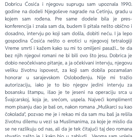
Dobricu Ćosića i njegovu suprugu sam upoznala 1990.
godine na dodeli Njegoševe nagrade na Cetinju, gradu u
kojem sam rođena. Pre same dodele bila je pres-
konferencija i znala sam da, budem li pitala nešto obično i
dosadno, intervju po koji sam došla, dobiti neću. I ja lepo
gospodina Ćosića nešto o erotici u njegovoj tetralogiji
Vreme smrti i kažem kako su mi to omiljeni pasaži... te da
bez njih njegovi romani ne bi bili ovo što jesu. Dobrica je
dobio neočekivano pitanje, a ja očekivani intervju, njegovu
veliku životnu ispovest, za koji sam dobila pozamašan
honorar u sarajevskom
Oslobođenju
. Nije mi tražio
autorizaciju, iako je to bio njegov jedini intervju za
bosansku štampu, išao je te jeseni na operaciju srca u
Švajcarskoj, koja je, srećom, uspela. Najveći kompliment
mom pisanju dao je baš on, nakon romana „Muškarci su kao
čokolada“, pozvao me je i rekao mi da sam mu baš ja rešila
životnu dilemu u vezi sa Muslimanima, za koje je mislio da
se ne razlikuju od nas, ali da je tek čitajući taj deo romana
shvatio zašto je i kako bio u zabludi... Veoma sam volela