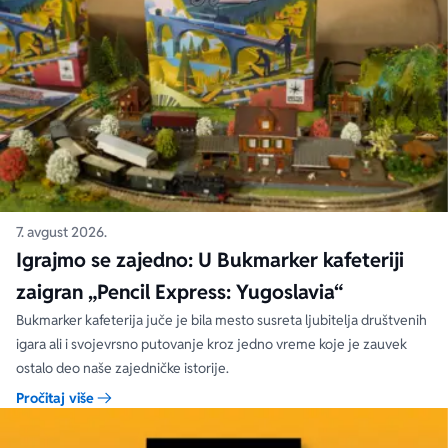
7. avgust 2026.
Igrajmo se zajedno: U Bukmarker kafeteriji
zaigran „Pencil Express: Yugoslavia“
Bukmarker kafeterija juče je bila mesto susreta ljubitelja društvenih
igara ali i svojevrsno putovanje kroz jedno vreme koje je zauvek
ostalo deo naše zajedničke istorije.
Pročitaj više