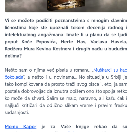
Vi se možete podičiti poznanstvima s mnogim slavnim
ličnostima koje ste upoznali tokom decenija radnog i
intelektualnog angažmana. Imate li u planu da se ljudi
poput Koče Popovića, Herte Has, Vaclava Havela,
Rodžera Mura Kevina Kostnera i drugih nađu u budućim
delima?
Nešto sam o njima već pisala u romanu „
Muškarci su kao
čokolada
“, a nešto i u novinama... No situacija u Srbiji je
tako komplikovana da prosto traži svog pisca i, eto, ja sam
postala dobrovoljac da iznutra opišem ono što spolja retko
ko može da shvati. Šalim se malo, naravno, ali kažu čak i
najljući kritičari da odlično slikam vreme i pravim fresku
sadašnjosti.
Momo Kapor
je za Vaše knjige rekao da su