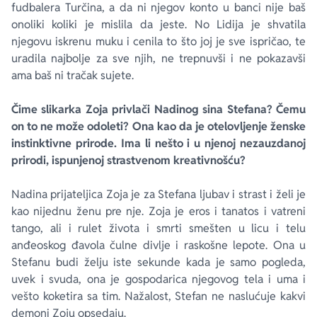
fudbalera Turčina, a da ni njegov konto u banci nije baš
onoliki koliki je mislila da jeste. No Lidija je shvatila
njegovu iskrenu muku i cenila to što joj je sve ispričao, te
uradila najbolje za sve njih, ne trepnuvši i ne pokazavši
ama baš ni tračak sujete.
Čime slikarka Zoja privlači Nadinog sina Stefana? Čemu
on to ne može odoleti? Ona kao da je otelovljenje ženske
instinktivne prirode. Ima li nešto i u njenoj nezauzdanoj
prirodi, ispunjenoj strastvenom kreativnošću?
Nadina prijateljica Zoja je za Stefana ljubav i strast i želi je
kao nijednu ženu pre nje. Zoja je eros i tanatos i vatreni
tango, ali i rulet života i smrti smešten u licu i telu
anđeoskog đavola čulne divlje i raskošne lepote. Ona u
Stefanu budi želju iste sekunde kada je samo pogleda,
uvek i svuda, ona je gospodarica njegovog tela i uma i
vešto koketira sa tim. Nažalost, Stefan ne naslućuje kakvi
demoni Zoju opsedaju.