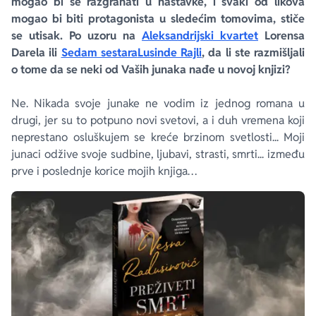
mogao bi se razgranati u nastavke, i svaki od likova
mogao bi biti protagonista u sledećim tomovima, stiče
se utisak. Po uzoru na
Aleksandrijski kvartet
Lorensa
Darela ili
Sedam sestara
Lusinde Rajli
, da li ste razmišljali
o tome da se neki od Vaših junaka nađe u novoj knjizi?
Ne. Nikada svoje junake ne vodim iz jednog romana u
drugi, jer su to potpuno novi svetovi, a i duh vremena koji
neprestano osluškujem se kreće brzinom svetlosti... Moji
junaci odžive svoje sudbine, ljubavi, strasti, smrti... između
prve i poslednje korice mojih knjiga…