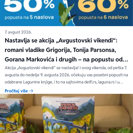
7. avgust 2026.
Nastavlja se akcija „Avgustovski vikendi“:
romani vladike Grigorija, Tonija Parsonsa,
Gorana Markovića i drugih – na popustu od
čak 40, 50 i 60%
Akcija „Avgustovski vikendi“ se nastavlja! I ovog vikenda, od petka 7.
avgusta do nedelje 9. avgusta 2026, očekuju vas posebni popusti na
odabrane Lagunine knjige, i to na sajtovima delfi.rs, laguna.rs i u
svim Delfi knjižarama.
Pročitaj više