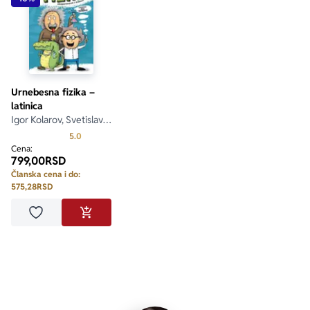
Urnebesna fizika –
latinica
Igor Kolarov, Svetislav
Paunović, Branko
Prosecna ocena je 5.0 od 5
5.0
Stevanović
Cena:
799,00
RSD
Članska cena i do:
575,28
RSD
Dodaj u omiljene
DODAJ U KORPU