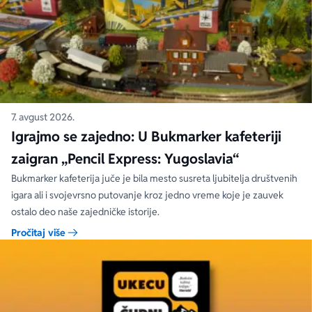
7. avgust 2026.
Igrajmo se zajedno: U Bukmarker kafeteriji
zaigran „Pencil Express: Yugoslavia“
Bukmarker kafeterija juče je bila mesto susreta ljubitelja društvenih
igara ali i svojevrsno putovanje kroz jedno vreme koje je zauvek
ostalo deo naše zajedničke istorije.
Pročitaj više