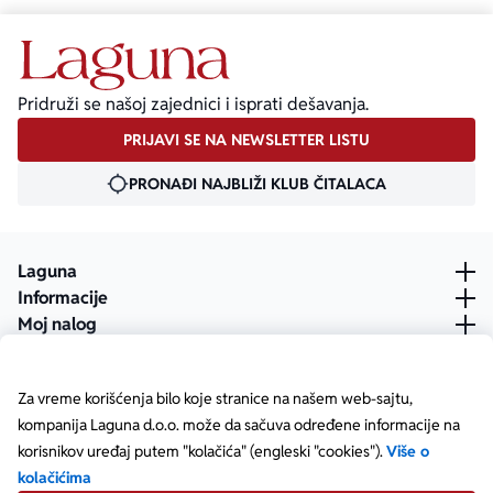
Pridruži se našoj zajednici i isprati dešavanja.
PRIJAVI SE NA NEWSLETTER LISTU
PRONAĐI NAJBLIŽI KLUB ČITALACA
Laguna
Informacije
Moj nalog
Za vreme korišćenja bilo koje stranice na našem web-sajtu,
kompanija Laguna d.o.o. može da sačuva određene informacije na
korisnikov uređaj putem "kolačića" (engleski "cookies").
Više o
kolačićima