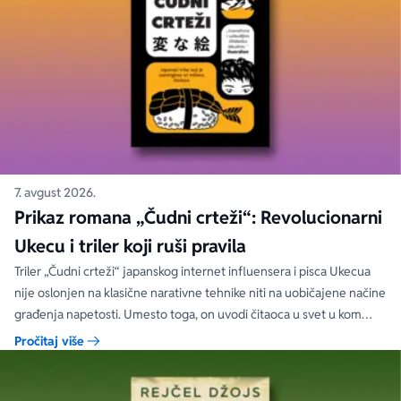
7. avgust 2026.
Prikaz romana „Čudni crteži“: Revolucionarni
Ukecu i triler koji ruši pravila
Triler „Čudni crteži“ japanskog internet influensera i pisca Ukecua
nije oslonjen na klasične narativne tehnike niti na uobičajene načine
građenja napetosti. Umesto toga, on uvodi čitaoca u svet u kom
priložene ilustracije govore više od reči, a ono što je nacrtano često
Pročitaj više
nosi dublju istinu od onoga što je izgovoreno.