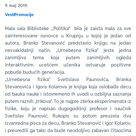
9. maj 2019.
Vesti
Promocije
Ekranizovane knjige
Poezija
Bojan Ljubenović
Peter Handke
Mala sala Biblioteke ,,Politika“ bila je zaista mala za sve
Za poklon
Lični razvoj i popularna psihologija
Dejan Tiago-Stanković
Harlan Koben
zainteresovane osnovce u Krupnju u kojoj je jedan od
autora, Branko Stevanović predstavio knjigu na jedan
E-knjige
Biografija
Milica Jakovljević Mir-Jam
Elif Šafak
nesvakidašnji način. „Urnebesna fizika“ jeste jedna
zanimljiva tema koja putem zanimljivih ogleda
interaktivnim ucešćem učenika ostvaruje pozitivne
Autori
pobude budućih generacija.
„Urnebesna fizika“ Svetislava Paunovića, Branka
Stevanovića i Igora Kolarova je knjiga koja oslobađa decu
od bauka nauke i istovremeno ih uvodi u ozbiljna saznanja
putem raznih „trikova“. To je najpre zbirka eksperimenata iz
fizike, koju je napisao dugogodišnji profesor i naučnik
Svetislav Paunović. Rukopis su potom preuzela dva
izvanredna pisca za decu, Branko Stevanović i Igor Kolarov,
i preuredili ga tako da bude neodoljivo zabavan čitaocima