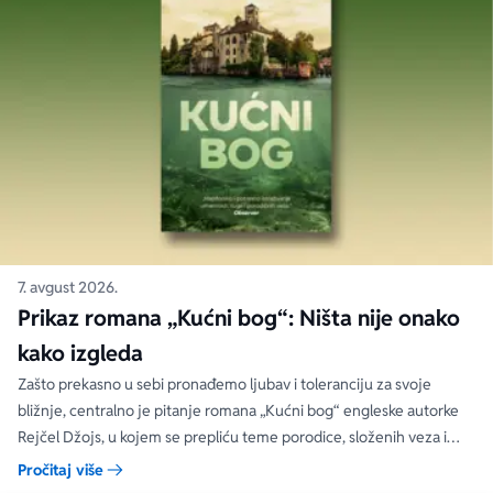
7. avgust 2026.
Prikaz romana „Kućni bog“: Ništa nije onako
kako izgleda
Zašto prekasno u sebi pronađemo ljubav i toleranciju za svoje
bližnje, centralno je pitanje romana „Kućni bog“ engleske autorke
Rejčel Džojs, u kojem se prepliću teme porodice, složenih veza i
umetnosti.
Pročitaj više