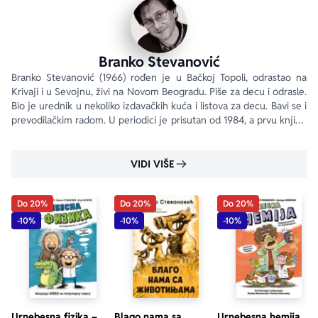
Branko Stevanović
Branko Stevanović (1966) rođen je u Bačkoj Topoli, odrastao na 
Krivaji i u Sevojnu, živi na Novom Beogradu. Piše za decu i odrasle. 
Bio je urednik u nekoliko izdavačkih kuća i listova za decu. Bavi se i 
prevodilačkim radom. U periodici je prisutan od 1984, a prvu knjigu 
objavio je 1986. godine.
VIDI VIŠE
Do 20%
Do 20%
Do 20%
-10%
-10%
-10%
Urnebesna fizika –
Blago nama sa
Urnebesna hemija