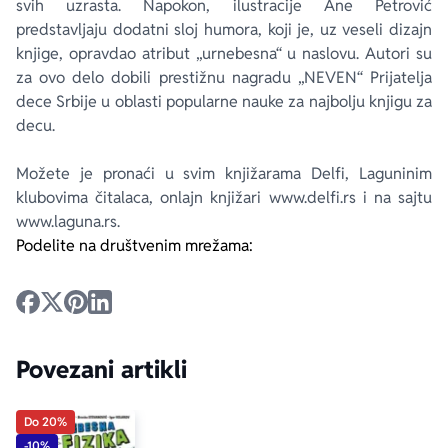
svih uzrasta. Napokon, ilustracije Ane Petrović
predstavljaju dodatni sloj humora, koji je, uz veseli dizajn
knjige, opravdao atribut „urnebesna“ u naslovu. Autori su
za ovo delo dobili prestižnu nagradu „NEVEN“ Prijatelja
dece Srbije u oblasti popularne nauke za najbolju knjigu za
decu.
Možete je pronaći u svim knjižarama Delfi, Laguninim
klubovima čitalaca, onlajn knjižari www.delfi.rs i na sajtu
www.laguna.rs.
Podelite na društvenim mrežama:
Povezani artikli
Do 20%
-10%