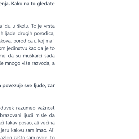
enja. Kako na to gledate
 idu u školu. To je vrsta
 hiljade drugih porodica,
kova, porodica u kojima i
om jedinstvu kao da je to
tome da su muškarci sada
kođe mnogo više razvoda, a
a povezuje sve ljude, zar
m oduvek razumeo važnost
brazovani ljudi misle da
i takav posao, ali većina
ijeru kakvu sam imao. Ali
 razlog zašto sam ovde, to