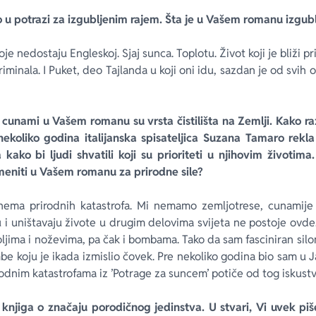
o u potrazi za izgubljenim rajem. Šta je u Vašem romanu izgubl
je nedostaju Engleskoj. Sjaj sunca. Toplotu. Život koji je bliži priro
iminala. I Puket, deo Tajlanda u koji oni idu, sazdan je od svih ovi
i cunami u Vašem romanu su vrsta čistilišta na Zemlji. Kako ra
koliko godina italijanska spisateljica Suzana Tamaro rekla 
ako bi ljudi shvatili koji su prioriteti u njihovim životima. 
imeniti u Vašem romanu za prirodne sile?
 nema prirodnih katastrofa. Mi nemamo zemljotrese, cunamije 
aju i uništavaju živote u drugim delovima svijeta ne postoje ov
oljima i noževima, pa čak i bombama. Tako da sam fasciniran sil
be koju je ikada izmislio čovek. Pre nekoliko godina bio sam u
rodnim katastrofama iz ’Potrage za suncem’ potiče od tog iskustv
knjiga o značaju porodičnog jedinstva. U stvari, Vi uvek piše