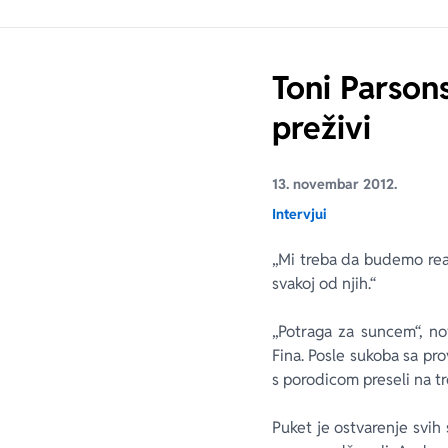
Toni Parsons
preživi
13. novembar 2012.
Intervjui
„Mi treba da budemo real
svakoj od njih.“
„Potraga za suncem“, no
Fina. Posle sukoba sa pro
s porodicom preseli na tr
Puket je ostvarenje svih