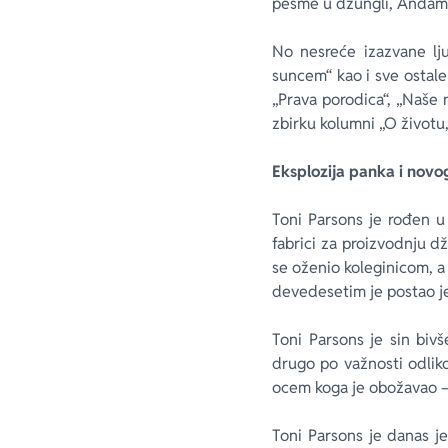
pesme u džungli, Andaman
No nesreće izazvane lju
suncem“ kao i sve ostale 
„Prava porodica“, „Naše n
zbirku kolumni „O životu
Eksplozija panka i novo
Toni Parsons je rođen u
fabrici za proizvodnju dž
se oženio koleginicom, a
devedesetim je postao je
Toni Parsons je sin biv
drugo po važnosti odlik
ocem koga je obožavao – 
Toni Parsons je danas j