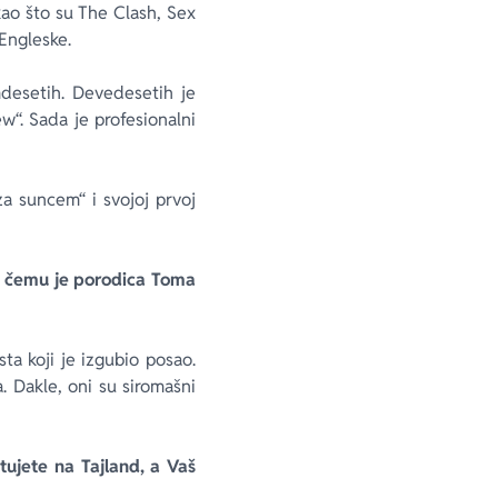
kao što su The Clash, Sex
Engleske.
mdesetih. Devedesetih je
w“. Sada je profesionalni
a suncem“ i svojoj prvoj
po čemu je porodica Toma
ta koji je izgubio posao.
a. Dakle, oni su siromašni
tujete na Tajland, a Vaš