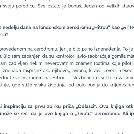
 svoju porodicu. Sve ostalo je bonus. Jedan od velikih darova
te nedelju dana na londonskom aerodromu „Hitrou“ kao „writer
isci?
rovedenom na aerodromu, jer je bilo puno iznenađenja. To je 
a. Bio sam zapanjen da su kontrolori avio-saobraćaja gomila m
am zadivljen nekim neverovatnim znamenitostima koje piloti 
e iznenada rasprsne oko njihovog aviona, krvavi crveni mesec 
dnut svojim radom na ’Hitrou’ – službenici u sektoru za imigr
tinje, gde stiže svaka životinja: od polo ponija do krijumčareni
i inspiraciju za prvu zbirku priča „Odlasci“. Ova knjiga o
ože se reći da je ovo knjiga o „životu“ aerodroma. Ali ip