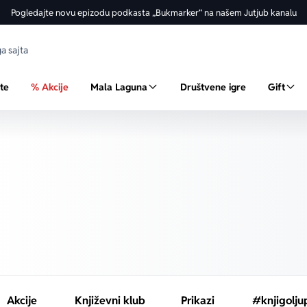
Pogledajte novu epizodu podkasta „Bukmarker“ na našem Jutjub kanalu
ste
% Akcije
Mala Laguna
Društvene igre
Gift
Akcije
Književni klub
Prikazi
#knjigolju