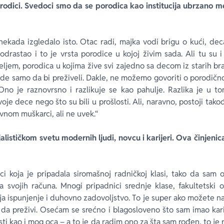
rodici. Svedoci smo da se porodica kao institucija ubrzano m
nekada izgledalo isto. Otac radi, majka vodi brigu o kući, deca
odrastao i to je vrsta porodice u kojoj živim sada. Ali tu su i
eljem, porodica u kojima žive svi zajedno sa decom iz starih bra
de samo da bi preživeli. Dakle, ne možemo govoriti o porodičn
Ono je raznovrsno i razlikuje se kao pahulje. Razlika je u 
voje dece nego što su bili u prošlosti. Ali, naravno, postoji ta
avnom muškarci, ali ne uvek.“
jalističkom svetu modernih ljudi, novcu i karijeri. Ova činjenic
i koja je pripadala siromašnoj radničkoj klasi, tako da sa
a svojih računa. Mnogi pripadnici srednje klase, fakultetski o
ja ispunjenje i duhovno zadovoljstvo. To je super ako možete nać
 da preživi. Osećam se srećno i blagosloveno što sam imao kar
sti kao i mog oca – a to je da radim ono za šta sam rođen, to je