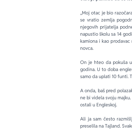
„Moj otac je bio razočar
se vratio zemlja pogod
njegovih prijatelja podn
napustio školu sa 14 godi
kamiona i kao prodavac n
novca.
On je hteo da pokuša u 
godina. U to doba engles
samo da uplati 10 funti. 
A onda, baš pred polazak
ne bi videla svoju majku.
ostali u Engleskoj.
Ali ja sam često razmiš
preselila na Tajland. Sva