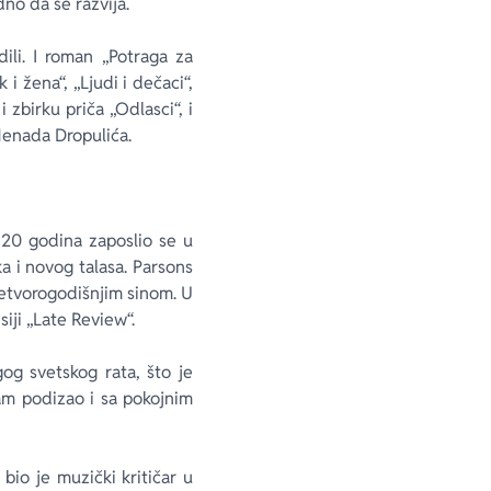
no da se razvija.
ili. I roman „Potraga za
i žena“, „Ljudi i dečaci“,
 zbirku priča „Odlasci“, i
Nenada Dropulića.
 20 godina zaposlio se u
ka i novog talasa. Parsons
četvorogodišnjim sinom. U
iji „Late Review“.
og svetskog rata, što je
am podizao i sa pokojnim
io je muzički kritičar u