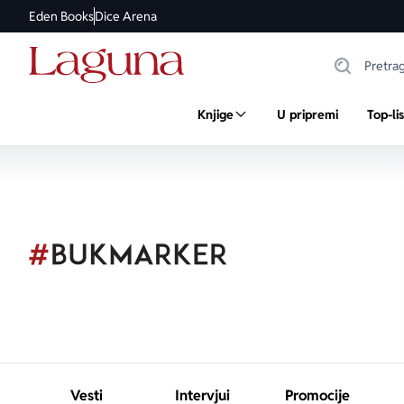
Eden Books
Dice Arena
Knjige
U pripremi
Top-li
Vesti
Intervjui
Promocije