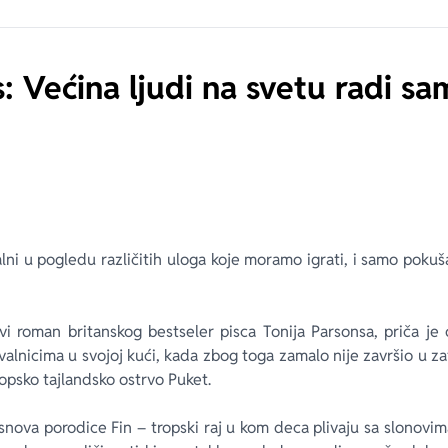
: Većina ljudi na svetu radi s
ni u pogledu različitih uloga koje moramo igrati, i samo pokuš
vi roman britanskog bestseler pisca Tonija Parsonsa, priča je 
valnicima u svojoj kući, kada zbog toga zamalo nije završio u z
opsko tajlandsko ostrvo Puket.
 snova porodice Fin – tropski raj u kom deca plivaju sa slonovim