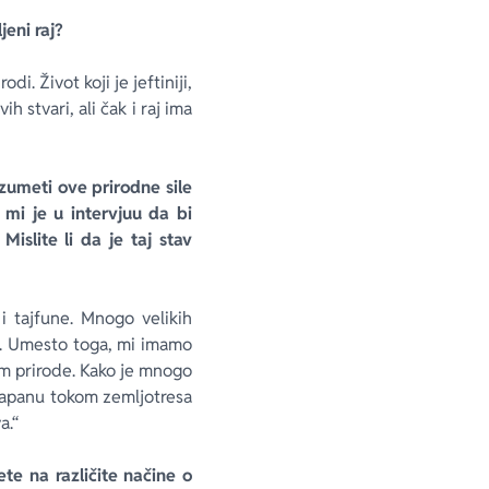
jeni raj?
di. Život koji je jeftiniji,
h stvari, ali čak i raj ima
zumeti ove prirodne sile
mi je u intervjuu da bi
Mislite li da je taj stav
i tajfune. Mnogo velikih
de. Umesto toga, mi imamo
om prirode. Kako je mnogo
 Japanu tokom zemljotresa
a.“
te na različite načine o