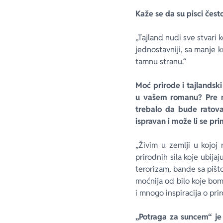
Kaže se da su pisci čest
„Tajland nudi sve stvari ko
jednostavniji, sa manje kr
tamnu stranu.“
Moć prirode i tajlandsk
u vašem romanu? Pre ne
trebalo da bude ratova k
ispravan i može li se pr
„Živim u zemlji u kojoj
prirodnih sila koje ubij
terorizam, bande sa pišt
moćnija od bilo koje bom
i mnogo inspiracija o pri
„Potraga za suncem“ je 