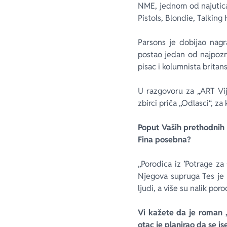
NME, jednom od najuticaj
Pistols, Blondie, Talkin
Parsons je dobijao nagr
postao jedan od najpozna
pisac i kolumnista britans
U razgovoru za „ART Vij
zbirci priča „Odlasci“, z
Poput Vaših prethodnih 
Fina posebna?
„Porodica iz ’Potrage za
Njegova supruga Tes je uč
ljudi, a više su nalik por
Vi kažete da je roman „
otac je planirao da se is