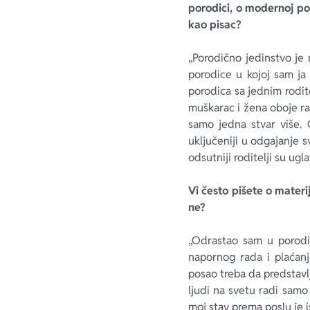
porodici, o modernoj po
kao pisac?
„Porodično jedinstvo je 
porodice u kojoj sam ja 
porodica sa jednim rodit
muškarac i žena oboje ra
samo jedna stvar više. 
uključeniji u odgajanje s
odsutniji roditelji su ugl
Vi često pišete o materi
ne?
„Odrastao sam u porodic
napornog rada i plaćanj
posao treba da predstavl
ljudi na svetu radi samo
moj stav prema poslu je i