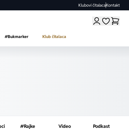
Klubovi čitalaca
Kontakt
Moji omiljeni a
#Bukmarker
Klub čitalaca
pci
#Rajke
Video
Podkast