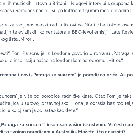
nijih muzičkih listova u Britaniji. Njegovi intervjui s grupama 
g Heads i Ramones načinili su ga kultnom figurom među mladima 
ade za svoj novinarski rad u listovima GQ i Elle tokom osa
tijih televizijskih komentatora u BBC-jevoj emisiji „Late Revie
kog lista „Miror“.
esti“ Toni Parsons je iz Londona govorio o romanu „Potraga z
a koju je inspiraciju našao na londonskom aerodromu „Hitrou“.
romana i novi „Potraga za suncem“ je porodična priča. Ali 
 suncem’ je više od porodice radničke klase. Otac Tom je taksis
iteljica u surovoj državnoj školi i ona je odrasla bez roditelj
odici u kojoj sam ja odrastao kao dete.“
Potraga za suncem“ inspirisan vašim iskustvom. Vi često pu
eli sa svojom porodicom u Australiju. Možete li to pojasniti?