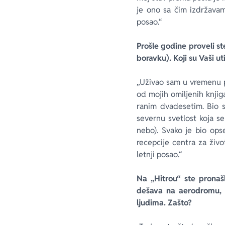
je ono sa čim izdržavam
posao.“
Prošle godine proveli s
boravku). Koji su Vaši ut
„Uživao sam u vremenu p
od mojih omiljenih knjig
ranim dvadesetim. Bio s
severnu svetlost koja s
nebo). Svako je bio opse
recepcije centra za živo
letnji posao.“
Na „Hitrou“ ste pronašl
dešava na aerodromu, m
ljudima. Zašto?