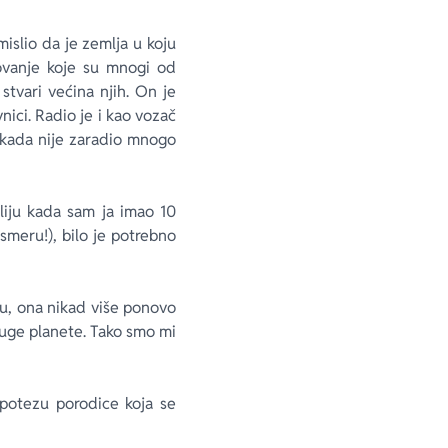
islio da je zemlja u koju
ovanje koje su mnogi od
stvari većina njih. On je
nici. Radio je i kao vozač
nikada nije zaradio mnogo
liju kada sam ja imao 10
smeru!), bilo je potrebno
ju, ona nikad više ponovo
druge planete. Tako smo mi
 potezu porodice koja se