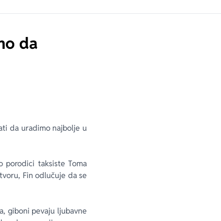
amo da
ati da uradimo najbolje u
o porodici taksiste Toma
atvoru, Fin odlučuje da se
a, giboni pevaju ljubavne