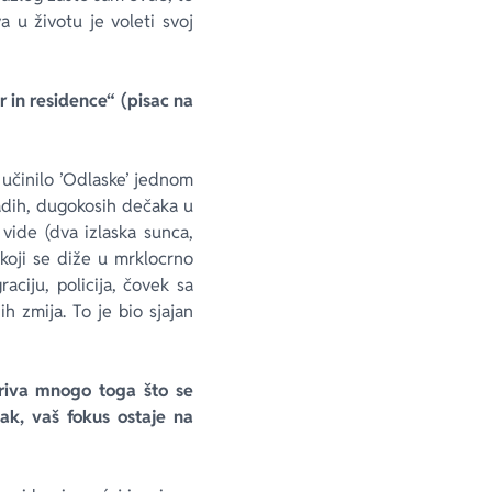
 u životu je voleti svoj
 in residence“ (pisac na
učinilo ’Odlaske’ jednom
ladih, dugokosih dečaka u
vide (dva izlaska sunca,
koji se diže u mrklocrno
aciju, policija, čovek sa
h zmija. To je bio sjajan
tkriva mnogo toga što se
ak, vaš fokus ostaje na