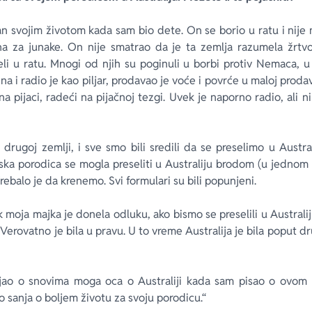
an svojim životom kada sam bio dete. On se borio u ratu i nije m
na za junake. On nije smatrao da je ta zemlja razumela žrtv
eli u ratu. Mnogi od njih su poginuli u borbi protiv Nemaca, u 
na i radio je kao piljar, prodavao je voće i povrće u maloj prodav
a pijaci, radeći na pijačnoj tezgi. Uvek je naporno radio, ali 
drugoj zemlji, i sve smo bili sredili da se preselimo u Austra
ka porodica se mogla preseliti u Australiju brodom (u jednom 
Trebalo je da krenemo. Svi formulari su bili popunjeni.
 moja majka je donela odluku, ako bismo se preselili u Australi
 Verovatno je bila u pravu. U to vreme Australija je bila poput 
ljao o snovima moga oca o Australiji kada sam pisao o ovom
ko sanja o boljem životu za svoju porodicu.“