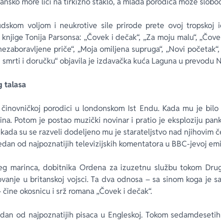
sko more liči na tirkizno staklo, a mlada porodica može slobod
dskom voljom i neukrotive sile prirode prete ovoj tropskoj id
knjige Tonija Parsonsa: „Čovek i dečak“, „Za moju malu“, „Čovek 
ezaboravljene priče“, „Moja omiljena supruga“, „Novi početak“, i
, smrti i doručku“ objavila je izdavačka kuća Laguna u prevodu 
g talasa
 činovničkoj porodici u londonskom Ist Endu. Kada mu je bilo
ina. Potom je postao muzički novinar i pratio je eksploziju pan
 kada su se razveli dodeljeno mu je starateljstvo nad njihovim 
dan od najpoznatijih televizijskih komentatora u BBC-jevoj emis
šeg marinca, dobitnika Ordena za izuzetnu službu tokom Drug
ovanje u britanskoj vojsci. Ta dva odnosa – sa sinom koga je s
čine okosnicu i srž romana „Čovek i dečak“.
edan od najpoznatijih pisaca u Engleskoj. Tokom sedamdesetih b