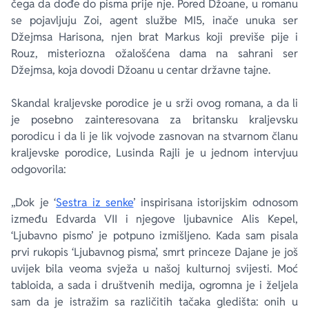
čega da dođe do pisma prije nje. Pored Džoane, u romanu
se pojavljuju Zoi, agent službe MI5, inače unuka ser
Džejmsa Harisona, njen brat Markus koji previše pije i
Rouz, misteriozna ožalošćena dama na sahrani ser
Džejmsa, koja dovodi Džoanu u centar državne tajne.
Skandal kraljevske porodice je u srži ovog romana, a da li
je posebno zainteresovana za britansku kraljevsku
porodicu i da li je lik vojvode zasnovan na stvarnom članu
kraljevske porodice, Lusinda Rajli je u jednom intervjuu
odgovorila:
„Dok je ‘
Sestra iz senke
’ inspirisana istorijskim odnosom
između Edvarda VII i njegove ljubavnice Alis Kepel,
‘Ljubavno pismo’ je potpuno izmišljeno. Kada sam pisala
prvi rukopis ‘Ljubavnog pisma’, smrt princeze Dajane je još
uvijek bila veoma svježa u našoj kulturnoj svijesti. Moć
tabloida, a sada i društvenih medija, ogromna je i željela
sam da je istražim sa različitih tačaka gledišta: onih u