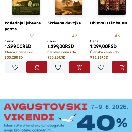
Poslednja ljubavna
Skrivena devojka
Ubistva u Flit hausu
pesma
Prosecna ocena je 5.0 od 5
Prosecna ocena je 4.3 od 5
Prosecn
5.0
4.3
4.6
Cena:
Cena:
Cena:
1.299,00
RSD
1.299,00
RSD
1.299,00
RSD
Članska cena i do:
Članska cena i do:
Članska cena i do:
935,28
RSD
935,28
RSD
935,28
RSD
Dodaj u omiljene
Dodaj u omiljene
Dodaj u omilje
DODAJ U KORPU
DODAJ U KORPU
DODA