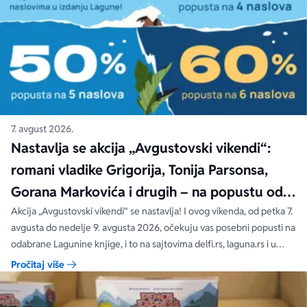
7. avgust 2026.
Nastavlja se akcija „Avgustovski vikendi“:
romani vladike Grigorija, Tonija Parsonsa,
Gorana Markovića i drugih – na popustu od
čak 40, 50 i 60%
Akcija „Avgustovski vikendi“ se nastavlja! I ovog vikenda, od petka 7.
avgusta do nedelje 9. avgusta 2026, očekuju vas posebni popusti na
odabrane Lagunine knjige, i to na sajtovima delfi.rs, laguna.rs i u
svim Delfi knjižarama.
Pročitaj više