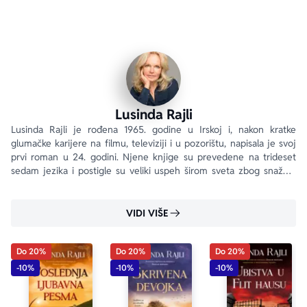
Lusinda Rajli
Lusinda Rajli je rođena 1965. godine u Irskoj i, nakon kratke 
glumačke karijere na filmu, televiziji i u pozorištu, napisala je svoj 
prvi roman u 24. godini. Njene knjige su prevedene na trideset 
sedam jezika i postigle su veliki uspeh širom sveta zbog snažnih 
emocija koje nadrastaju sudbine njenih junaka.
VIDI VIŠE
Do 20%
Do 20%
Do 20%
-10%
-10%
-10%