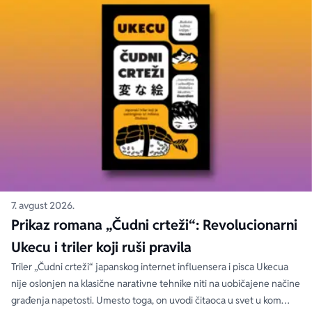
7. avgust 2026.
Prikaz romana „Čudni crteži“: Revolucionarni
Ukecu i triler koji ruši pravila
Triler „Čudni crteži“ japanskog internet influensera i pisca Ukecua
nije oslonjen na klasične narativne tehnike niti na uobičajene načine
građenja napetosti. Umesto toga, on uvodi čitaoca u svet u kom