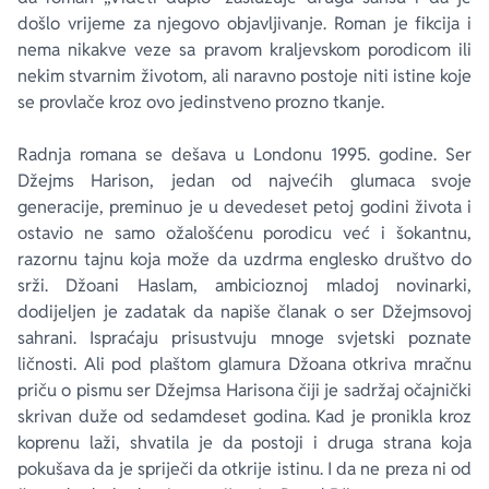
došlo vrijeme za njegovo objavljivanje. Roman je fikcija i
nema nikakve veze sa pravom kraljevskom porodicom ili
nekim stvarnim životom, ali naravno postoje niti istine koje
se provlače kroz ovo jedinstveno prozno tkanje.
Radnja romana se dešava u Londonu 1995. godine. Ser
Džejms Harison, jedan od najvećih glumaca svoje
generacije, preminuo je u devedeset petoj godini života i
ostavio ne samo ožalošćenu porodicu već i šokantnu,
razornu tajnu koja može da uzdrma englesko društvo do
srži. Džoani Haslam, ambicioznoj mladoj novinarki,
dodijeljen je zadatak da napiše članak o ser Džejmsovoj
sahrani. Ispraćaju prisustvuju mnoge svjetski poznate
ličnosti. Ali pod plaštom glamura Džoana otkriva mračnu
priču o pismu ser Džejmsa Harisona čiji je sadržaj očajnički
skrivan duže od sedamdeset godina. Kad je pronikla kroz
koprenu laži, shvatila je da postoji i druga strana koja
pokušava da je spriječi da otkrije istinu. I da ne preza ni od