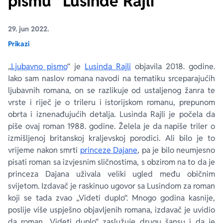
pismu“ Lusinde Rajli
Ekranizovane knjige
Poezija
Bojan Ljubenović
Peter Handke
29. jun 2022.
Prikazi
Za poklon
Lični razvoj i popularna psihologija
Dejan Tiago-Stanković
Harlan Koben
„
Ljubavno pismo
“ je
Lusinda Rajli
objavila 2018. godine.
Iako sam naslov romana navodi na tematiku srceparajućih
E-knjige
Biografija
Milica Jakovljević Mir-Jam
Elif Šafak
ljubavnih romana, on se razlikuje od ustaljenog žanra te
vrste i riječ je o trileru i istorijskom romanu, prepunom
Autori
obrta i iznenađujućih detalja. Lusinda Rajli je počela da
piše ovaj roman 1988. godine. Želela je da napiše triler o
izmišljenoj britanskoj kraljevskoj porodici. Ali bilo je to
vrijeme nakon smrti
princeze Dajane
, pa je bilo neumjesno
pisati roman sa izvjesnim sličnostima, s obzirom na to da je
princeza Dajana uživala veliki ugled među običnim
svijetom. Izdavač je raskinuo ugovor sa Lusindom za roman
koji se tada zvao „Videti duplo“. Mnogo godina kasnije,
poslije više uspješno objavljenih romana, izdavač je uvidio
da roman „Videti duplo“ zaslužuje drugu šansu i da je