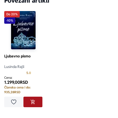
Povezani artikli
Do 20%
-10%
Ljubavno pismo
Lusinda Rajli
Prosecna ocena je 5.0 od 5
5.0
Cena:
1.299,00
RSD
Članska cena i do:
935,28
RSD
Dodaj u omiljene
DODAJ U KORPU