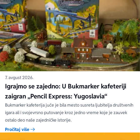
7. avgust 2026.
Igrajmo se zajedno: U Bukmarker kafeteriji
zaigran „Pencil Express: Yugoslavia“
Bukmarker kafeterija juče je bila mesto susreta ljubitelja društvenih
igara ali i svojevrsno putovanje kroz jedno vreme koje je zauvek
ostalo deo naše zajedničke istorije.
Pročitaj više