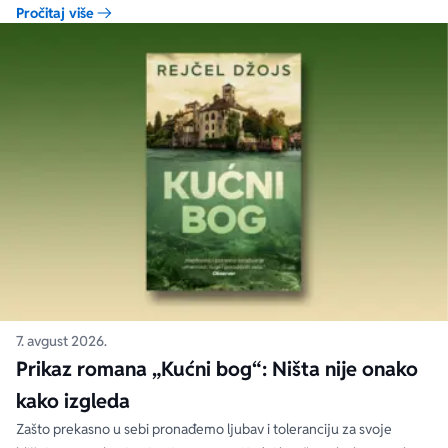
priložene ilustracije govore više od reči, a ono što je nacrtano često
Pročitaj više
nosi dublju istinu od onoga što je izgovoreno.
7. avgust 2026.
Prikaz romana „Kućni bog“: Ništa nije onako
kako izgleda
Zašto prekasno u sebi pronađemo ljubav i toleranciju za svoje