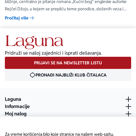
bližnje, centralno je pitanje romana „Kućni bog“ engleske autorke
Rejčel Džojs, u kojem se prepliću teme porodice, složenih veza i
umetnosti.
Pročitaj više
Pridruži se našoj zajednici i isprati dešavanja.
PRIJAVI SE NA NEWSLETTER LISTU
PRONAĐI NAJBLIŽI KLUB ČITALACA
Laguna
Informacije
Moj nalog
Za vreme korišćenja bilo koje stranice na našem web-sajtu,