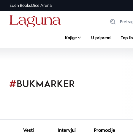
Eden Books
Dice Arena
Knjige
U pripremi
Top-li
Vesti
Intervjui
Promocije