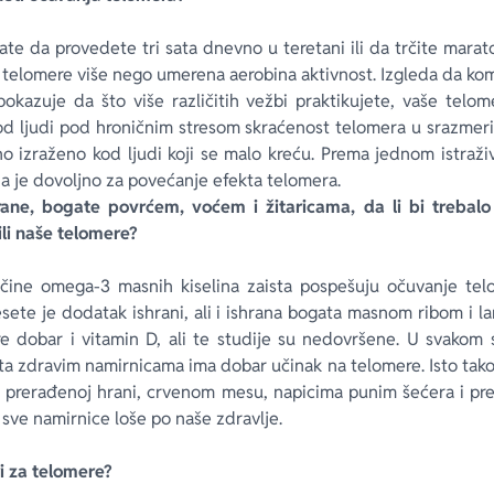
te da provedete tri sata dnevno u teretani ili da trčite marat
telomere više nego umerena aerobina aktivnost. Izgleda da kom
okazuje da što više različitih vežbi praktikujete, vaše telo
kod ljudi pod hroničnim stresom skraćenost telomera u srazmeri
no izraženo kod ljudi koji se malo kreću. Prema jednom istraž
a je dovoljno za povećanje efekta telomera.
ane, bogate povrćem, voćem i žitaricama, da li bi trebal
ili naše telomere?
ičine omega-3 masnih kiselina zaista pospešuju očuvanje telo
esete je dodatak ishrani, ali i ishrana bogata masnom ribom i 
e dobar i vitamin D, ali te studije su nedovršene. U svakom 
ta zdravim namirnicama ima dobar učinak na telomere. Isto tako,
na prerađenoj hrani, crvenom mesu, napicima punim šećera i p
 sve namirnice loše po naše zdravlje.
ri za telomere?