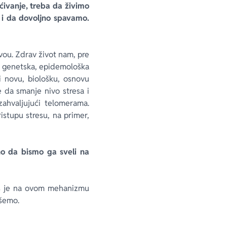
aćivanje, treba da živimo
 i da dovoljno spavamo.
ivou. Zdrav život nam, pre
– genetska, epidemološka
i novu, biološku, osnovu
e da smanje nivo stresa i
ahvaljujući telomerama.
stupu stresu, na primer,
no da bismo ga sveli na
us je na ovom mehanizmu
išemo.