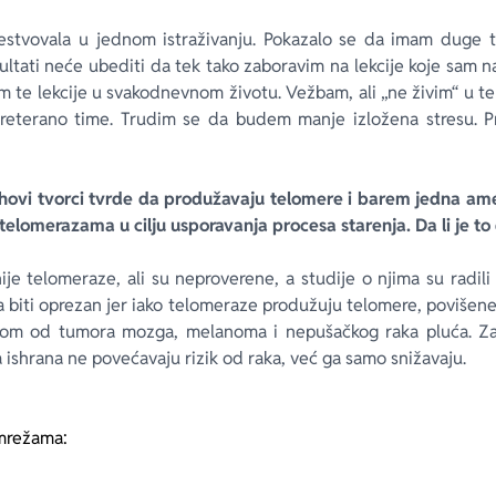
estvovala u jednom istraživanju. Pokazalo se da imam duge t
zultati neće ubediti da tek tako zaboravim na lekcije koje sam nau
 te lekcije u svakodnevnom životu. Vežbam, ali „ne živim“ u te
reterano time. Trudim se da budem manje izložena stresu. Pr
njihovi tvorci tvrde da produžavaju telomere i barem jedna am
 telomerazama u cilju usporavanja procesa starenja. Da li je to
vnije telomeraze, ali su neproverene, a studije o njima su radili
a biti oprezan jer iako telomeraze produžuju telomere, povišen
kom od tumora mozga, melanoma i nepušačkog raka pluća. Za 
 ishrana ne povećavaju rizik od raka, već ga samo snižavaju.
mrežama: