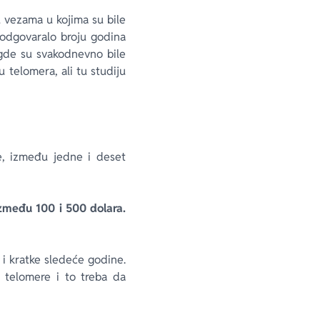
u vezama u kojima su bile
o odgovaralo broju godina
i gde su svakodnevno bile
telomera, ali tu studiju
e, između jedne i deset
između 100 i 500 dolara.
 i kratke sledeće godine.
 telomere i to treba da