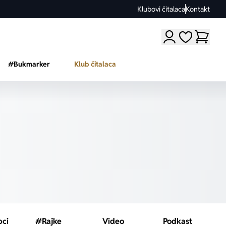
Klubovi čitalaca
Kontakt
Moji omiljeni a
#Bukmarker
Klub čitalaca
pci
#Rajke
Video
Podkast