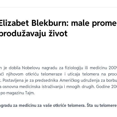
Elizabet Blekburn: male prom
 produžavaju život
n je dobila Nobelovu nagradu za fiziologiju ili medicinu 200
ući njihovom otkriću telomeraze i uticaja telomera na proc
k. Postavljena je za predsednika Američkog udruženja za borbu 
a osnovna medicinska istraživanja i mnogih drugih. Godine 20
di po magazinu Tajm.
agradu za medicinu za vaše otkriće telomera. Šta su telomere 