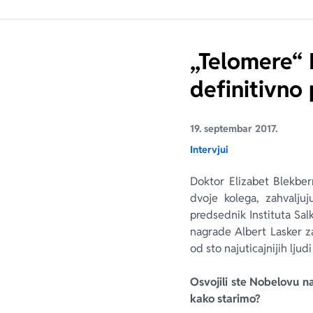
„Telomere“ 
definitivno
19. septembar 2017.
Intervjui
Doktor Elizabet Blekber
dvoje kolega, zahvaljuj
predsednik Instituta Sal
nagrade Albert Lasker z
od sto najuticajnijih lju
Osvojili ste Nobelovu n
kako starimo?