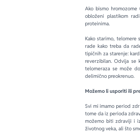
Ako bismo hromozome (ko
obloženi plastikom rad
proteinima.
Kako starimo, telomere 
rade kako treba da rade
tipičnih za starenje: kar
reverzibilan. Odvija s
telomeraza se može dod
delimično preokrenuo.
Možemo li usporiti ili 
Svi mi imamo period zdra
tome da iz perioda zdravl
možemo biti zdraviji i 
životnog veka, ali što smo