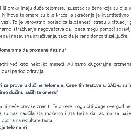
i ili braku imaju duže telomere. Izuzetak su žene koje su bile 
. Njihove telomere su bile kraće, a skraćenje je kvantitativn
 vezi. To je verovatno posledica izloženosti stresu u situacij
narno istraživanje nagoveštava da i deca mogu pomoći zdravlju 
ena i nezavisna istraživanja, tako da je rano donositi zaključke.
telomerama da promene dužinu?
iti već kroz nekoliko meseci. Ali samo dugotrajne promen
duži period zdravlja.
vi za proveru dužine telomera. Cene tih testova u SAD-u su 
erimo dužinu naših telomera?
am ni neće previše značiti. Telomere mogu biti duge ove godine
ja su nas naučila šta možemo i šta treba da radimo za naše
obzira na rezultate testa.
svoje telomere?