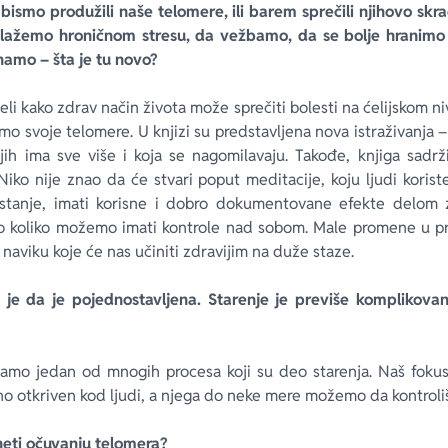
 bismo produžili naše telomere, ili barem sprečili njihovo skr
izlažemo hroničnom stresu, da vežbamo, da se bolje hranimo
namo – šta je tu novo?
li kako zdrav način života može sprečiti bolesti na ćelijskom n
o svoje telomere. U knjizi su predstavljena nova istraživanja 
jih ima sve više i koja se nagomilavaju. Takođe, knjiga sadrž
Niko nije znao da će stvari poput meditacije, koju ljudi korist
 stanje, imati korisne i dobro dokumentovane efekte delom z
o koliko možemo imati kontrole nad sobom. Male promene u pri
naviku koje će nas učiniti zdravijim na duže staze.
e je da je pojednostavljena. Starenje je previše komplikova
samo jedan od mnogih procesa koji su deo starenja. Naš fok
vno otkriven kod ljudi, a njega do neke mere možemo da kontrol
eti očuvanju telomera?