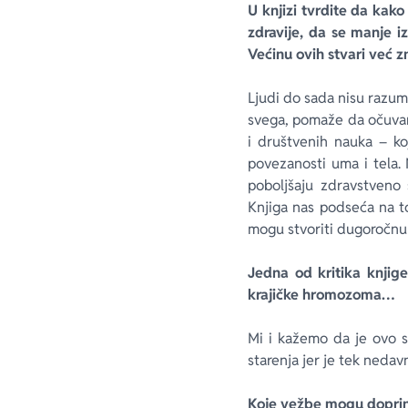
U knjizi tvrdite da kako
zdravije, da se manje 
Većinu ovih stvari već z
Ljudi do sada nisu razume
svega, pomaže da očuvam
i društvenih nauka – ko
povezanosti uma i tela. 
poboljšaju zdravstveno
Knjiga nas podseća na t
mogu stvoriti dugoročnu 
Jedna od kritika knjig
krajičke hromozoma…
Mi i kažemo da je ovo 
starenja jer je tek neda
Koje vežbe mogu doprin