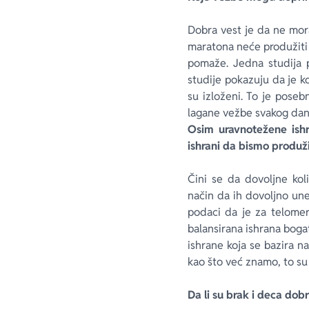
Dobra vest je da ne mora
maratona neće produžiti 
pomaže. Jedna studija p
studije pokazuju da je 
su izloženi. To je poseb
lagane vežbe svakog dan
Osim uravnotežene ishr
ishrani da bismo produž
Čini se da dovoljne kol
način da ih dovoljno un
podaci da je za telomer
balansirana ishrana boga
ishrane koja se bazira 
kao što već znamo, to su
Da li su brak i deca dob