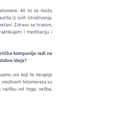
elomere. Ali to se može
čila iz ovih istraživanja.
retani. Zdravo se hranim,
aktikujem i meditaciju i
erička kompanija radi na
 dobra ideja?
 samo oni koji te terapije
e vrednosti telomeraza su
razliku od toga, vežba,