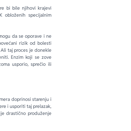
 bi bile njihovi krajevi
K obloženih specijalnim
 mogu da se oporave i ne
ovećani rizik od bolesti
 Ali taj proces je donekle
iti. Enzim koji se zove
ma usporio, sprečio ili
mera doprinosi starenju i
e i usporiti taj prelazak,
ije drastično produženje