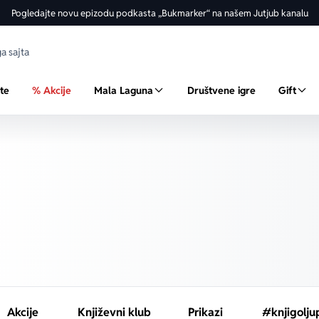
Pogledajte novu epizodu podkasta „Bukmarker“ na našem Jutjub kanalu
ste
% Akcije
Mala Laguna
Društvene igre
Gift
Akcije
Književni klub
Prikazi
#knjigolju