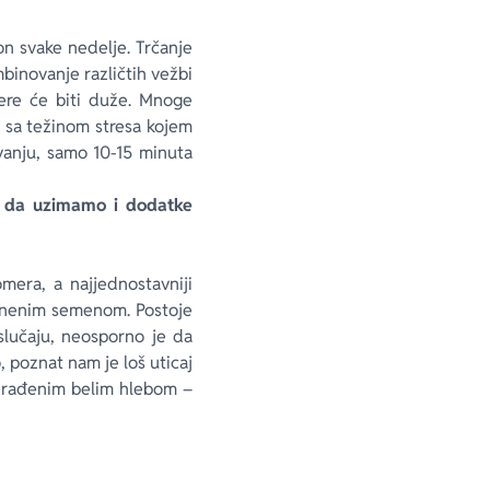
on svake nedelje. Trčanje
binovanje različtih vežbi
mere će biti duže. Mnoge
 sa težinom stresa kojem
ivanju, samo 10-15 minuta
o da uzimamo i dodatke
mera, a najjednostavniji
lanenim semenom. Postoje
slučaju, neosporno je da
 poznat nam je loš uticaj
rerađenim belim hlebom –