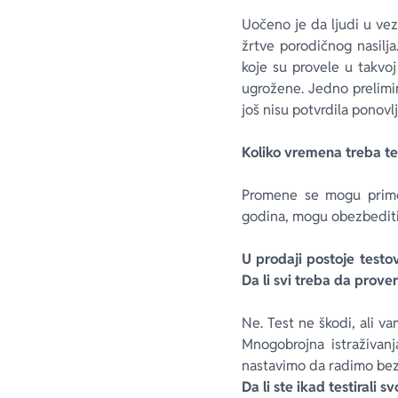
Uočeno je da ljudi u vez
žrtve porodičnog nasilja
koje su provele u takvoj
ugrožene. Jedno prelimi
još nisu potvrdila ponovlj
Koliko vremena treba 
Promene se mogu primet
godina, mogu obezbediti 
U prodaji postoje testo
Da li svi treba da prov
Ne. Test ne škodi, ali v
Mnogobrojna istraživan
nastavimo da radimo bez 
Da li ste ikad testirali 