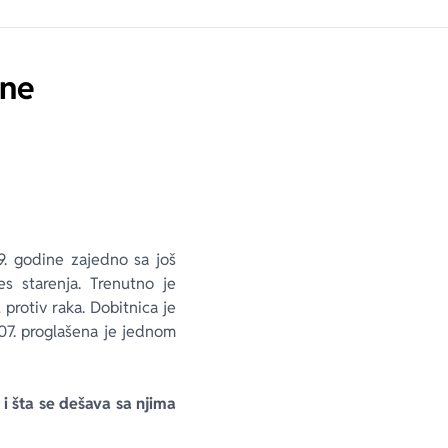
ene
9. godine zajedno sa još
es starenja. Trenutno je
protiv raka. Dobitnica je
07. proglašena je jednom
i šta se dešava sa njima