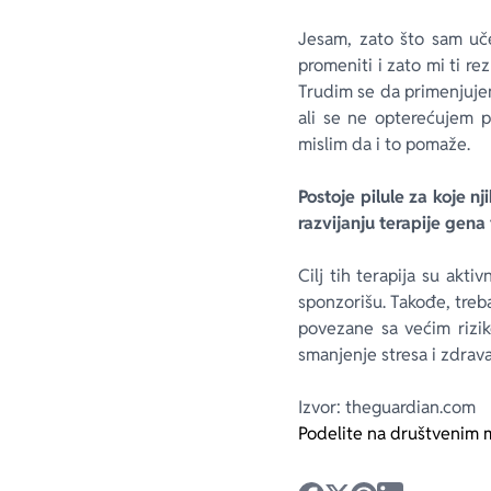
Jesam, zato što sam uč
promeniti i zato mi ti re
Trudim se da primenjujem
ali se ne opterećujem p
mislim da i to pomaže.
Postoje pilule za koje 
razvijanju terapije gena
Cilj tih terapija su akti
sponzorišu. Takođe, treb
povezane sa većim rizi
smanjenje stresa i zdrava
Izvor: theguardian.com
Podelite na društvenim 