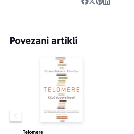
Povezani artikli
Pomeranje sadržaja slajdera u levo
Telomere