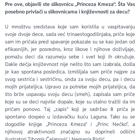
Pre ove, objavili ste slikovnicu „Princeza Kmeza“. Šta Vas
posebno privlači u slikovnicama i književnosti za decu?
U mnoštvu sredstava koje sam koristila u vaspitavanju
svoje dvoje dece, sada već trinaestogodišnjaka, priče koje
sam im pričala pred spavanje pokazale su se kao jedan od
efikasnijih, jer posredno, kroz likove i njihove doživljaje,
pomažu deci da razumeju sebe i svet koji ih okružuje.
Dakle dečja književnost nije nešto što sam izabrala, došla
je kao spontana posledica. Izmišljala sam priče najpre za
svog sestrića i sestričinu, onda za svoju decu, pa i decu
mojih prijateljica. Upravo za potrebe mojih prijateljica, da
što brže uspavaju svoju decu (smeh), zapisala sam priče
koje su se deci najviše dopale, koje su stalno tražili da im
pričam ponovo. Taj „zapis“ koji je sadržao 8 priča je
spontano dospeo u izdavačku kuću Laguna. Tako su se
dogodile knjige „Princeza Kmeza“ i „Princ Nećko“, a
njihovoj atraktivnosti značajno su doprineli odlični
ilustratori Tihomir Čelanović i Nemanja Ristić.