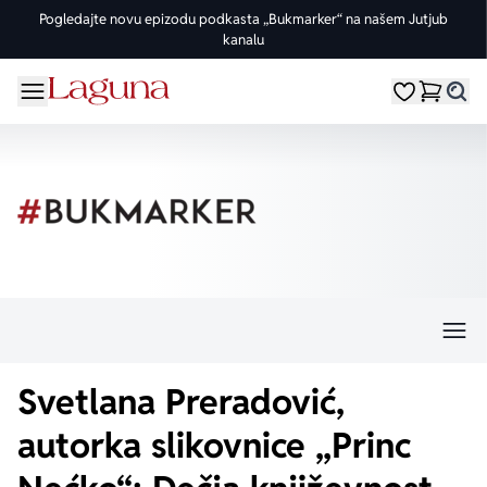
Pogledajte novu epizodu podkasta „Bukmarker“ na našem Jutjub
kanalu
OMILJENE KATEGORIJE
ŽANROVI
DOMAĆI AUTORI
STRANI AUTORI
vorite meni
Moji omiljeni
Dugme
%Akcije
Pogledaj sve
Pogledaj sve knjige domaćih autora
Pogledaj sve knjige stranih autora
Knjige za leto
Drama
Goran Petrović
Fredrik Bakman
Edicije
Ljubavni
Đorđe Lebović
Juval Noa Harari
Bojeni rez
Trileri
Jelena Bačić Alimpić
Lusinda Rajli
Manga i strip
Istorijski
Darko Tuševljaković
Ju Nesbe
Svetlana Preradović,
Potpisane knjige
Klasici
Enes Halilović
Dženi Kolgan
autorka slikovnice „Princ
Nagrađene knjige
Fantastika
Ivo Andrić
Paulo Koeljo