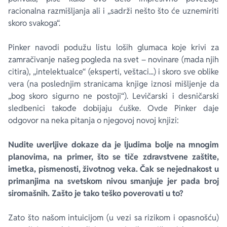
racionalna razmišljanja ali i „sadrži nešto što će uznemiriti
skoro svakoga“.
Pinker navodi podužu listu loših glumaca koje krivi za
zamračivanje našeg pogleda na svet – novinare (mada njih
citira), „intelektualce“ (eksperti, veštaci...) i skoro sve oblike
vera (na poslednjim stranicama knjige iznosi mišljenje da
„bog skoro sigurno ne postoji“). Levičarski i desničarski
sledbenici takođe dobijaju ćuške. Ovde Pinker daje
odgovor na neka pitanja o njegovoj novoj knjizi:
Nudite uverljive dokaze da je ljudima bolje na mnogim
planovima, na primer, što se tiče zdravstvene zaštite,
imetka, pismenosti, životnog veka. Čak se nejednakost u
primanjima na svetskom nivou smanjuje jer pada broj
siromašnih. Zašto je tako teško poverovati u to?
Zato što našom intuicijom (u vezi sa rizikom i opasnošću)