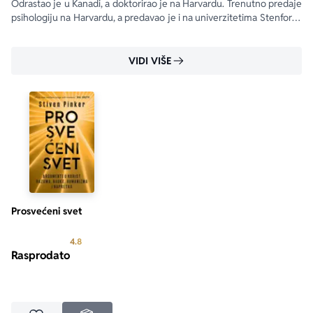
Odrastao je u Kanadi, a doktorirao je na Harvardu. Trenutno predaje 
psihologiju na Harvardu, a predavao je i na univerzitetima Stenford i 
MIT.
VIDI VIŠE
Prosvećeni svet
Prosecna ocena je 4.8 od 5
4.8
Rasprodato