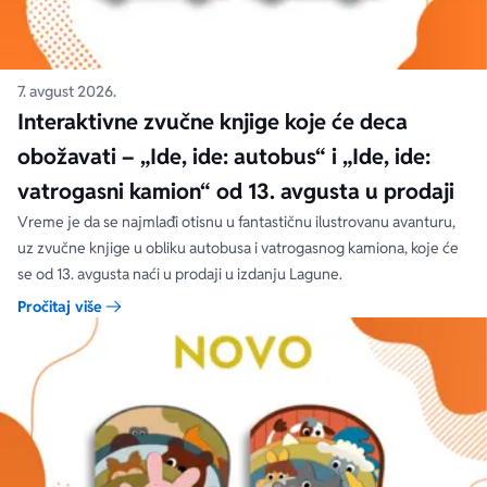
7. avgust 2026.
Interaktivne zvučne knjige koje će deca
obožavati – „Ide, ide: autobus“ i „Ide, ide:
vatrogasni kamion“ od 13. avgusta u prodaji
Vreme je da se najmlađi otisnu u fantastičnu ilustrovanu avanturu,
uz zvučne knjige u obliku autobusa i vatrogasnog kamiona, koje će
se od 13. avgusta naći u prodaji u izdanju Lagune.
Pročitaj više