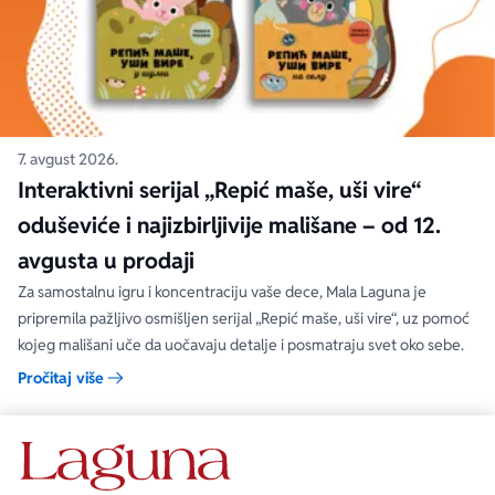
7. avgust 2026.
Interaktivni serijal „Repić maše, uši vire“
oduševiće i najizbirljivije mališane – od 12.
avgusta u prodaji
Za samostalnu igru i koncentraciju vaše dece, Mala Laguna je
pripremila pažljivo osmišljen serijal „Repić maše, uši vire“, uz pomoć
kojeg mališani uče da uočavaju detalje i posmatraju svet oko sebe.
Pročitaj više