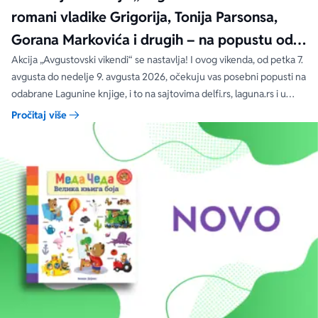
romani vladike Grigorija, Tonija Parsonsa,
Gorana Markovića i drugih – na popustu od
čak 40, 50 i 60%
Akcija „Avgustovski vikendi“ se nastavlja! I ovog vikenda, od petka 7.
avgusta do nedelje 9. avgusta 2026, očekuju vas posebni popusti na
odabrane Lagunine knjige, i to na sajtovima delfi.rs, laguna.rs i u
svim Delfi knjižarama.
Pročitaj više