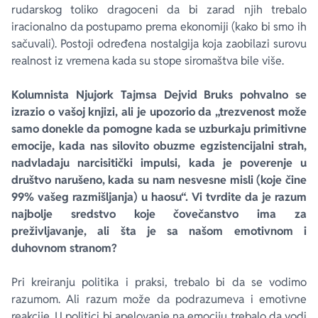
rudarskog toliko dragoceni da bi zarad njih trebalo
iracionalno da postupamo prema ekonomiji (kako bi smo ih
sačuvali). Postoji određena nostalgija koja zaobilazi surovu
realnost iz vremena kada su stope siromaštva bile više.
Kolumnista
Njujork Tajmsa
Dejvid Bruks pohvalno se
izrazio o vašoj knjizi, ali je upozorio da „trezvenost može
samo donekle da pomogne kada se uzburkaju primitivne
emocije, kada nas silovito obuzme egzistencijalni strah,
nadvladaju narcisitički impulsi, kada je poverenje u
društvo narušeno, kada su nam nesvesne misli (koje čine
99% vašeg razmišljanja) u haosu“. Vi tvrdite da je razum
najbolje sredstvo koje čovečanstvo ima za
preživljavanje, ali šta je sa našom emotivnom i
duhovnom stranom?
Pri kreiranju politika i praksi, trebalo bi da se vodimo
razumom. Ali razum može da podrazumeva i emotivne
reakcije. U politici bi apelovanje na emociju trebalo da vodi