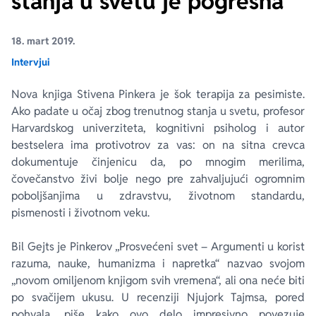
stanja u svetu je pogrešna
Ekranizovane knjige
Poezija
Bojan Ljubenović
Peter Handke
18. mart 2019.
Intervjui
Za poklon
Lični razvoj i popularna psihologija
Dejan Tiago-Stanković
Harlan Koben
Nova knjiga Stivena Pinkera je šok terapija za pesimiste.
Ako padate u očaj zbog trenutnog stanja u svetu, profesor
E-knjige
Biografija
Milica Jakovljević Mir-Jam
Elif Šafak
Harvardskog univerziteta, kognitivni psiholog i autor
bestselera ima protivotrov za vas: on na sitna crevca
Autori
dokumentuje činjenicu da, po mnogim merilima,
čovečanstvo živi bolje nego pre zahvaljujući ogromnim
poboljšanjima u zdravstvu, životnom standardu,
pismenosti i životnom veku.
Bil Gejts je Pinkerov „Prosvećeni svet – Argumenti u korist
razuma, nauke, humanizma i napretka“ nazvao svojom
„novom omiljenom knjigom svih vremena“, ali ona neće biti
po svačijem ukusu. U recenziji Njujork Tajmsa, pored
pohvala, piše kako ovo delo impresivno povezuje