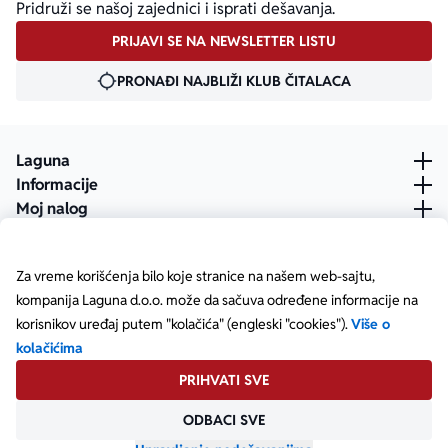
Pridruži se našoj zajednici i isprati dešavanja.
PRIJAVI SE NA NEWSLETTER LISTU
PRONAĐI NAJBLIŽI KLUB ČITALACA
Laguna
Informacije
Moj nalog
Za vreme korišćenja bilo koje stranice na našem web-sajtu,
kompanija Laguna d.o.o. može da sačuva određene informacije na
korisnikov uređaj putem "kolačića" (engleski "cookies").
Više o
kolačićima
PRIHVATI SVE
ODBACI SVE
Posetite našu Facebook stranicu
Posetite našu X stranicu
Posetite našu Instagram stranicu
Posetite naš YouTube
Posetite našu TikTok stranicu
Posetite našu LinkedIn stranicu
Copyright © Laguna d.o.o. Starine Novaka 23, Beograd •