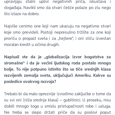
upravljaju stalni uplivi negativnih priča, iskustava i
događaja. Navikli smo da stvari češće polaze po zlu nego
što izlaze na dobro.
Najviše cenimo one koji nam ukazuju na negativne stvari
koje smo prevideli. Postoji nepresušno tržište za one koji
proriču o propast sveta i za „hejtere“, i oni stiču izvestan
moralan kredit u očima drugih.
Napisali ste da je „globalizacija izvor bogatstva za
siromašne“ i da je većini ljudskog roda postalo mnogo
bolje. To nije potpuno istinito što se tiče srednjih klasa
razvijenih zemalja sveta, uključujući Ameriku. Kakve su
posledice ovakvog razvoja?
Trebalo bi da malo opreznije izvodimo zaključke o tome da
su svi oni (niža srednja klasa) – gubitinici. U proseku, nisu
dobili mnogo toga u smislu pristupačnosti robe i usluga.
Ne treba se slepo držati priče da su poslovi poput