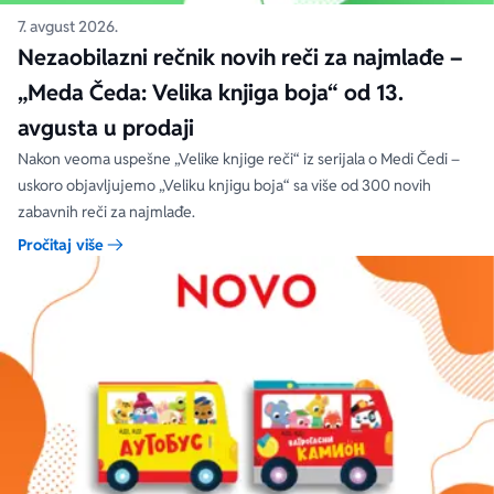
7. avgust 2026.
Nezaobilazni rečnik novih reči za najmlađe –
„Meda Čeda: Velika knjiga boja“ od 13.
avgusta u prodaji
Nakon veoma uspešne „Velike knjige reči“ iz serijala o Medi Čedi –
uskoro objavljujemo „Veliku knjigu boja“ sa više od 300 novih
zabavnih reči za najmlađe.
Pročitaj više