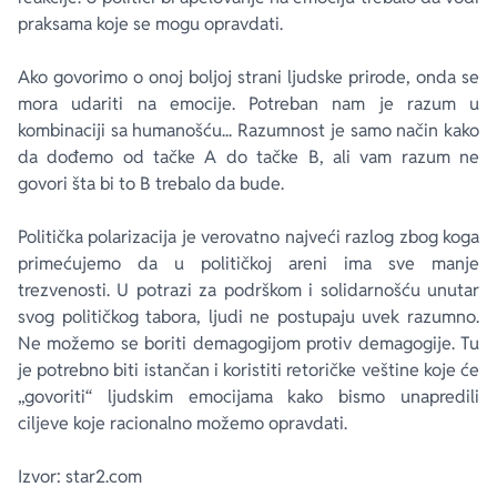
praksama koje se mogu opravdati.
Ako govorimo o onoj boljoj strani ljudske prirode, onda se
mora udariti na emocije. Potreban nam je razum u
kombinaciji sa humanošću... Razumnost je samo način kako
da dođemo od tačke A do tačke B, ali vam razum ne
govori šta bi to B trebalo da bude.
Politička polarizacija je verovatno najveći razlog zbog koga
primećujemo da u političkoj areni ima sve manje
trezvenosti. U potrazi za podrškom i solidarnošću unutar
svog političkog tabora, ljudi ne postupaju uvek razumno.
Ne možemo se boriti demagogijom protiv demagogije. Tu
je potrebno biti istančan i koristiti retoričke veštine koje će
„govoriti“ ljudskim emocijama kako bismo unapredili
ciljeve koje racionalno možemo opravdati.
Izvor: star2.com