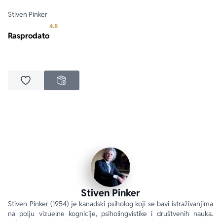
Stiven Pinker
Prosecna ocena je 4.8 od 5
4.8
Rasprodato
Dodaj u omiljene
NEDOSTUPNO
Stiven Pinker
Stiven Pinker (1954) je kanadski psiholog koji se bavi istraživanjima 
na polju vizuelne kognicije, psiholingvistike i društvenih nauka. 