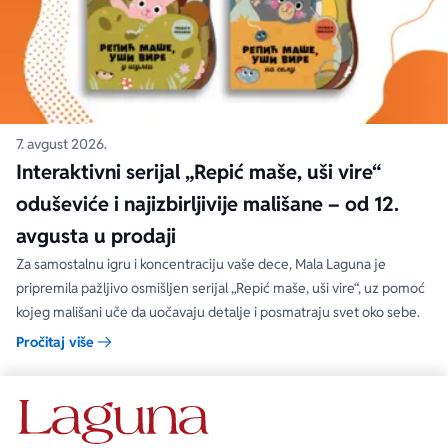
7. avgust 2026.
Interaktivni serijal „Repić maše, uši vire“
oduševiće i najizbirljivije mališane – od 12.
avgusta u prodaji
Za samostalnu igru i koncentraciju vaše dece, Mala Laguna je
pripremila pažljivo osmišljen serijal „Repić maše, uši vire“, uz pomoć
kojeg mališani uče da uočavaju detalje i posmatraju svet oko sebe.
Pročitaj više