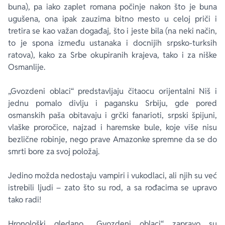
buna), pa iako zaplet romana počinje nakon što je buna
ugušena, ona ipak zauzima bitno mesto u celoj priči i
tretira se kao važan događaj, što i jeste bila (na neki način,
to je spona između ustanaka i docnijih srpsko-turksih
ratova), kako za Srbe okupiranih krajeva, tako i za niške
Osmanlije.
„Gvozdeni oblaci“ predstavljaju čitaocu orijentalni Niš i
jednu pomalo divlju i pagansku Srbiju, gde pored
osmanskih paša obitavaju i grčki fanarioti, srpski špijuni,
vlaške proročice, najzad i haremske bule, koje više nisu
bezlične robinje, nego prave Amazonke spremne da se do
smrti bore za svoj položaj.
Jedino možda nedostaju vampiri i vukodlaci, ali njih su već
istrebili ljudi – zato što su rod, a sa rođacima se upravo
tako radi!
Hronološki gledano, „Gvozdeni oblaci“ zapravo su