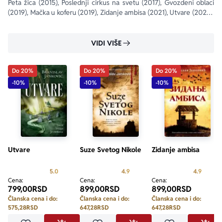
Peta žica (2015), Poslednji cirkus na svetu (2017), Gvozdeni oblaci 
(2019), Mačka u koferu (2019), Zidanje ambisa (2021), Utvare (2024); 
knjigu priča Bezimeni (2014,...
VIDI VIŠE
Do 20%
Do 20%
Do 20%
-10%
-10%
-10%
Utvare
Suze Svetog Nikole
Zidanje ambisa
Prosecna ocena je 5.0 od 5
Prosecna ocena je 4.9 od 5
Prosecn
5.0
4.9
4.9
Cena:
Cena:
Cena:
799,00
RSD
899,00
RSD
899,00
RSD
Članska cena i do:
Članska cena i do:
Članska cena i do:
575,28
RSD
647,28
RSD
647,28
RSD