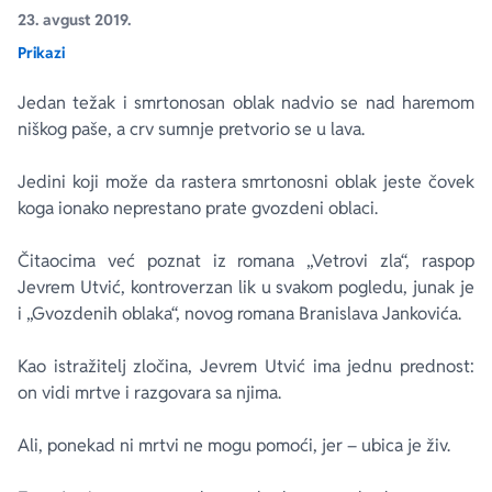
23. avgust 2019.
Prikazi
Ekranizovane knjige
Poezija
Bojan Ljubenović
Peter Handke
Jedan težak i smrtonosan oblak nadvio se nad haremom
Za poklon
Lični razvoj i popularna psihologija
Dejan Tiago-Stanković
Harlan Koben
niškog paše, a crv sumnje pretvorio se u lava.
E-knjige
Biografija
Milica Jakovljević Mir-Jam
Elif Šafak
Jedini koji može da rastera smrtonosni oblak jeste čovek
koga ionako neprestano prate gvozdeni oblaci.
Autori
Čitaocima već poznat iz romana „Vetrovi zla“, raspop
Jevrem Utvić, kontroverzan lik u svakom pogledu, junak je
i „Gvozdenih oblaka“, novog romana Branislava Jankovića.
Kao istražitelj zločina, Jevrem Utvić ima jednu prednost:
on vidi mrtve i razgovara sa njima.
Ali, ponekad ni mrtvi ne mogu pomoći, jer – ubica je živ.