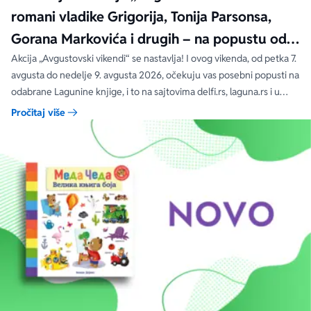
romani vladike Grigorija, Tonija Parsonsa,
Gorana Markovića i drugih – na popustu od
čak 40, 50 i 60%
Akcija „Avgustovski vikendi“ se nastavlja! I ovog vikenda, od petka 7.
avgusta do nedelje 9. avgusta 2026, očekuju vas posebni popusti na
odabrane Lagunine knjige, i to na sajtovima delfi.rs, laguna.rs i u
svim Delfi knjižarama.
Pročitaj više