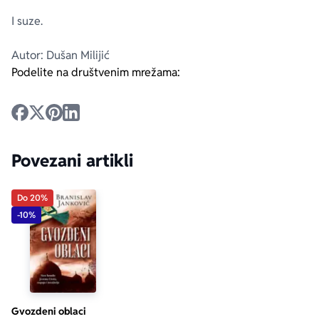
I suze.
Autor: Dušan Milijić
Podelite na društvenim mrežama:
Povezani artikli
Do 20%
-10%
Gvozdeni oblaci