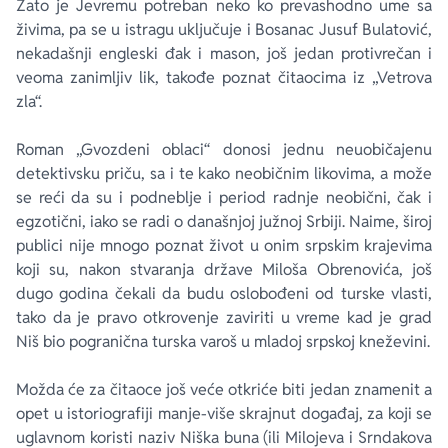
Zato je Jevremu potreban neko ko prevashodno ume sa
živima, pa se u istragu uključuje i Bosanac Jusuf Bulatović,
nekadašnji engleski đak i mason, još jedan protivrečan i
veoma zanimljiv lik, takođe poznat čitaocima iz „Vetrova
zla“.
Roman „Gvozdeni oblaci“ donosi jednu neuobičajenu
detektivsku priču, sa i te kako neobičnim likovima, a može
se reći da su i podneblje i period radnje neobični, čak i
egzotični, iako se radi o današnjoj južnoj Srbiji. Naime, široj
publici nije mnogo poznat život u onim srpskim krajevima
koji su, nakon stvaranja države Miloša Obrenovića, još
dugo godina čekali da budu oslobođeni od turske vlasti,
tako da je pravo otkrovenje zaviriti u vreme kad je grad
Niš bio pogranična turska varoš u mladoj srpskoj kneževini.
Možda će za čitaoce još veće otkriće biti jedan znamenit a
opet u istoriografiji manje-više skrajnut događaj, za koji se
uglavnom koristi naziv Niška buna (ili Milojeva i Srndakova