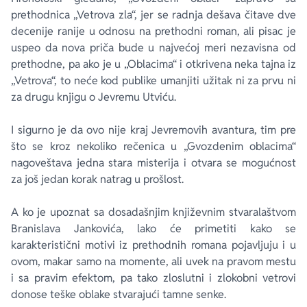
prethodnica
„Vetrova zla“, jer se radnja dešava čitave dve
decenije ranije u odnosu na prethodni roman, ali pisac je
uspeo da nova priča bude u najvećoj meri nezavisna od
prethodne, pa ako je u „Oblacima“ i otkrivena neka tajna iz
„Vetrova“, to neće kod publike umanjiti užitak ni za prvu ni
za drugu knjigu o Jevremu Utviću.
I sigurno je da ovo nije kraj Jevremovih avantura, tim pre
što se kroz nekoliko rečenica u „Gvozdenim oblacima“
nagoveštava jedna stara misterija i otvara se mogućnost
za još jedan korak natrag u prošlost.
A ko je upoznat sa dosadašnjim književnim stvaralaštvom
Branislava Jankovića, lako će primetiti kako se
karakteristični motivi iz prethodnih romana pojavljuju i u
ovom, makar samo na momente, ali uvek na pravom mestu
i sa pravim efektom, pa tako zloslutni i zlokobni vetrovi
donose teške oblake stvarajući tamne senke.