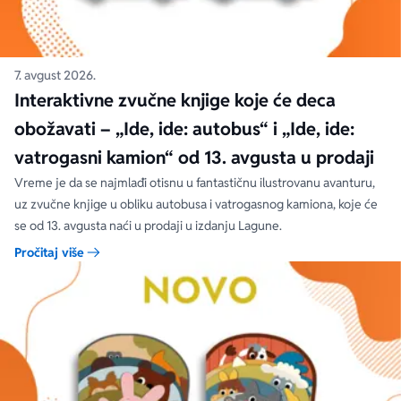
7. avgust 2026.
Interaktivne zvučne knjige koje će deca
obožavati – „Ide, ide: autobus“ i „Ide, ide:
vatrogasni kamion“ od 13. avgusta u prodaji
Vreme je da se najmlađi otisnu u fantastičnu ilustrovanu avanturu,
uz zvučne knjige u obliku autobusa i vatrogasnog kamiona, koje će
se od 13. avgusta naći u prodaji u izdanju Lagune.
Pročitaj više