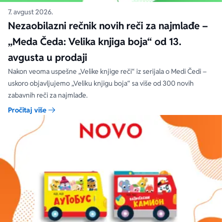
7. avgust 2026.
Nezaobilazni rečnik novih reči za najmlađe –
„Meda Čeda: Velika knjiga boja“ od 13.
avgusta u prodaji
Nakon veoma uspešne „Velike knjige reči“ iz serijala o Medi Čedi –
uskoro objavljujemo „Veliku knjigu boja“ sa više od 300 novih
zabavnih reči za najmlađe.
Pročitaj više