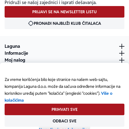
Pridruži se našoj zajednici i isprati dešavanja.
PRIJAVI SE NA NEWSLETTER LISTU
PRONAĐI NAJBLIŽI KLUB ČITALACA
Laguna
Informacije
Moj nalog
Za vreme korišćenja bilo koje stranice na našem web-sajtu,
kompanija Laguna d.o.o. može da sačuva određene informacije na
korisnikov uređaj putem "kolačića" (engleski "cookies").
Više o
kolačićima
PRIHVATI SVE
ODBACI SVE
Posetite našu Facebook stranicu
Posetite našu X stranicu
Posetite našu Instagram stranicu
Posetite naš YouTube
Posetite našu TikTok stranicu
Posetite našu LinkedIn stranicu
Copyright © Laguna d.o.o. Starine Novaka 23, Beograd •