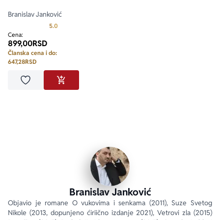
Branislav Janković
Prosecna ocena je 5.0 od 5
5.0
Cena:
899,00
RSD
Članska cena i do:
647,28
RSD
Dodaj u omiljene
DODAJ U KORPU
Branislav Janković
Objavio je romane O vukovima i senkama (2011), Suze Svetog 
Nikole (2013, dopunjeno ćiriično izdanje 2021), Vetrovi zla (2015) 