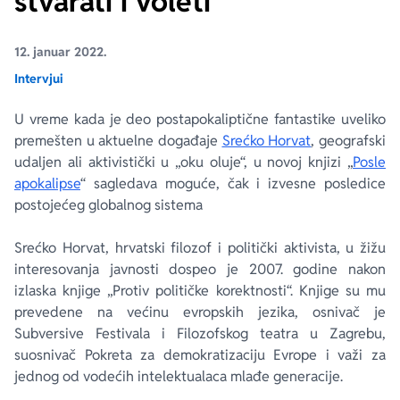
stvarati i voleti
Ekranizovane knjige
Poezija
Bojan Ljubenović
Peter Handke
12. januar 2022.
Intervjui
Za poklon
Lični razvoj i popularna psihologija
Dejan Tiago-Stanković
Harlan Koben
U vreme kada je deo postapokaliptične fantastike uveliko
premešten u aktuelne događaje
Srećko Horvat
, geografski
E-knjige
Biografija
Milica Jakovljević Mir-Jam
Elif Šafak
udaljen ali aktivistički u „oku oluje“, u novoj knjizi „
Posle
apokalipse
“ sagledava moguće, čak i izvesne posledice
Autori
postojećeg globalnog sistema
Srećko Horvat, hrvatski filozof i politički aktivista, u žižu
interesovanja javnosti dospeo je 2007. godine nakon
izlaska knjige „Protiv političke korektnosti“. Knjige su mu
prevedene na većinu evropskih jezika, osnivač je
Subversive Festivala i Filozofskog teatra u Zagrebu,
suosnivač Pokreta za demokratizaciju Evrope i važi za
jednog od vodećih intelektualaca mlađe generacije.