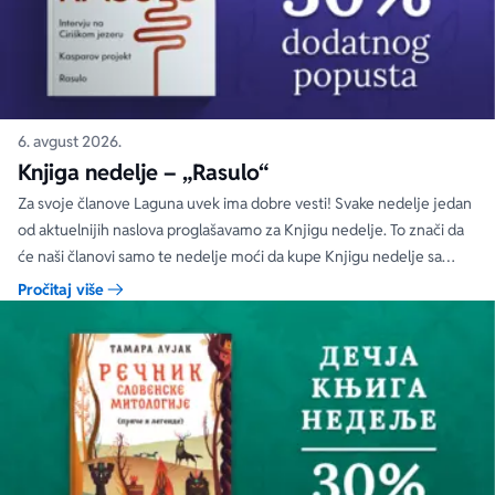
6. avgust 2026.
Knjiga nedelje – „Rasulo“
Za svoje članove Laguna uvek ima dobre vesti! Svake nedelje jedan
od aktuelnijih naslova proglašavamo za Knjigu nedelje. To znači da
će naši članovi samo te nedelje moći da kupe Knjigu nedelje sa
specijalnim DODATNIM popustom od 30%.
Pročitaj više