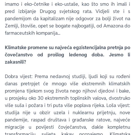
imamo i eko-četnike i eko-ustaše, kao što smo ih imali i
pred izbijanje Drugog svjetskog rata. Vidjeli ste i s
pandemijom da kapitalizam nije odgovor za bolji život na
Zemlji, štoviše, opet se bogate najbogatiji, od Amazona do
farmaceutskih kompanija...
Klimatske promene su najveća egzistencijalna pretnja po
čovečanstvo od prošlog ledenog doba. Jesmo li
zakasnili?
Dobra vijest: Prema nedavnoj studiji, ljudi koji su rođeni
danas pretrpjet će mnogo više ekstremnih klimatskih
promjena tijekom svog života nego njihovi djedovi i bake,
u prosjeku oko 30 ekstremnih toplinskih valova, dvostruko
više suša i požara i tri puta više poplava rijeka. Loša vijest:
studija nije u obzir uzela i nuklearnu prijetnju, nove
pandemije, raspad društava i građanske ratove, najveće
migracije u povijesti čovječanstva, dakle kompletnu
transformaciju svijeta kakav poznajemo. Klimatska