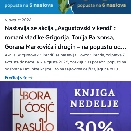
6. avgust 2026.
Nastavlja se akcija „Avgustovski vikendi“:
romani vladike Grigorija, Tonija Parsonsa,
Gorana Markovića i drugih – na popustu od
čak 40, 50 i 60%
Akcija „Avgustovski vikendi“ se nastavlja! I ovog vikenda, od petka 7.
avgusta do nedelje 9. avgusta 2026, očekuju vas posebni popusti na
odabrane Lagunine knjige, i to na sajtovima delfi.rs, laguna.rs i u
svim Delfi knjižarama.
Pročitaj više