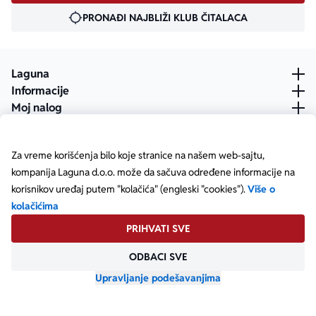
PRONAĐI NAJBLIŽI KLUB ČITALACA
Laguna
Informacije
Moj nalog
Za vreme korišćenja bilo koje stranice na našem web-sajtu,
kompanija Laguna d.o.o. može da sačuva određene informacije na
korisnikov uređaj putem "kolačića" (engleski "cookies").
Više o
kolačićima
PRIHVATI SVE
ODBACI SVE
Posetite našu Facebook stranicu
Posetite našu X stranicu
Posetite našu Instagram stranicu
Posetite naš YouTube
Posetite našu TikTok stranicu
Posetite našu LinkedIn stranicu
Copyright © Laguna d.o.o. Starine Novaka 23, Beograd •
Matični broj: 17414844
Upravljanje podešavanjima
Powered by
oozmi.com