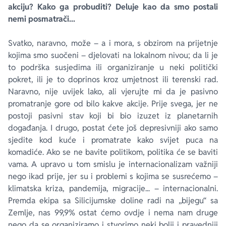
akciju? Kako ga probuditi? Deluje kao da smo postali
nemi posmatrači...
Svatko, naravno, može – a i mora, s obzirom na prijetnje
kojima smo suočeni – djelovati na lokalnom nivou; da li je
to podrška susjedima ili organiziranje u neki politički
pokret, ili je to doprinos kroz umjetnost ili terenski rad.
Naravno, nije uvijek lako, ali vjerujte mi da je pasivno
promatranje gore od bilo kakve akcije. Prije svega, jer ne
postoji pasivni stav koji bi bio izuzet iz planetarnih
događanja. I drugo, postat ćete još depresivniji ako samo
sjedite kod kuće i promatrate kako svijet puca na
komadiće. Ako se ne bavite politikom, politika će se baviti
vama. A upravo u tom smislu je internacionalizam važniji
nego ikad prije, jer su i problemi s kojima se susrećemo –
klimatska kriza, pandemija, migracije... – internacionalni.
Premda ekipa sa Silicijumske doline radi na „bijegu“ sa
Zemlje, nas 99,9% ostat ćemo ovdje i nema nam druge
nego da se organiziramo i stvorimo neki bolji i pravedniji