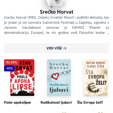
Srećko Horvat
Srećko Horvat (1983, Osijek), hrvatski filozof i politički aktivista, bio 
je jedan je od osnivača Subversive Festivala u Zagrebu, zajedno s 
Janisom Varufakisom osnovao je DiEM25 (Pokret za 
demokratizaciju Europe), te niz godina vodi Filozofski teatar u 
Hrvatskom narodnom kazalištu, koji je gostovao u Narodnom 
pozorištu u Beogradu i Bitefu.
VIDI VIŠE
Do 20%
-10%
Posle apokalipse
Radikalnost ljubavi
Šta Evropa želi?