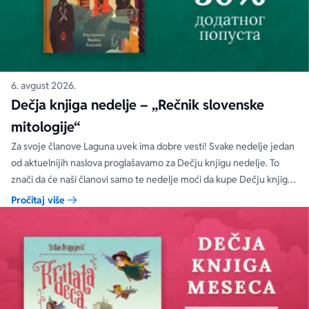
6. avgust 2026.
Dečja knjiga nedelje – „Rečnik slovenske
mitologije“
Za svoje članove Laguna uvek ima dobre vesti! Svake nedelje jedan
od aktuelnijih naslova proglašavamo za Dečju knjigu nedelje. To
znači da će naši članovi samo te nedelje moći da kupe Dečju knjigu
nedelje sa specijalnim DODATNIM popustom od 30%.
Pročitaj više