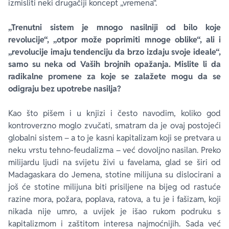
izmisliti neki drugačiji koncept „vremena“.
„Trenutni sistem je mnogo nasilniji od bilo koje
revolucije“, „otpor može poprimiti mnoge oblike“, ali i
„revolucije imaju tendenciju da brzo izdaju svoje ideale“,
samo su neka od Vaših brojnih opažanja. Mislite li da
radikalne promene za koje se zalažete mogu da se
odigraju bez upotrebe nasilja?
Kao što pišem i u knjizi i često navodim, koliko god
kontroverzno moglo zvučati, smatram da je ovaj postojeći
globalni sistem – a to je kasni kapitalizam koji se pretvara u
neku vrstu tehno-feudalizma – već dovoljno nasilan. Preko
milijardu ljudi na svijetu živi u favelama, glad se širi od
Madagaskara do Jemena, stotine milijuna su dislocirani a
još će stotine milijuna biti prisiljene na bijeg od rastuće
razine mora, požara, poplava, ratova, a tu je i fašizam, koji
nikada nije umro, a uvijek je išao rukom podruku s
kapitalizmom i zaštitom interesa najmoćnijih. Sada već