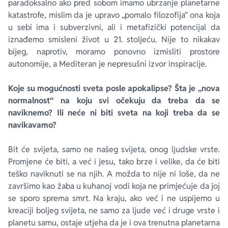
paradoksalno ako pred sobom imamo ubrzanje planetarne
katastrofe, mislim da je upravo „pomalo filozofija“ ona koja
u sebi ima i subverzivni, ali i metafizički potencijal da
iznađemo smisleni život u 21. stoljeću. Nije to nikakav
bijeg, naprotiv, moramo ponovno izmisliti prostore
autonomije, a Mediteran je nepresušni izvor inspiracije.
Koje su mogućnosti sveta posle apokalipse? Šta je „nova
normalnost“ na koju svi očekuju da treba da se
naviknemo? Ili neće ni biti sveta na koji treba da se
navikavamo?
Bit će svijeta, samo ne našeg svijeta, onog ljudske vrste.
Promjene će biti, a već i jesu, tako brze i velike, da će biti
teško naviknuti se na njih. A možda to nije ni loše, da ne
završimo kao žaba u kuhanoj vodi koja ne primjećuje da joj
se sporo sprema smrt. Na kraju, ako već i ne uspijemo u
kreaciji boljeg svijeta, ne samo za ljude već i druge vrste i
planetu samu, ostaje utjeha da je i ova trenutna planetarna