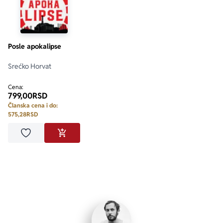
Posle apokalipse
Srećko Horvat
Cena:
799,00
RSD
Članska cena i do:
575,28
RSD
Dodaj u omiljene
DODAJ U KORPU