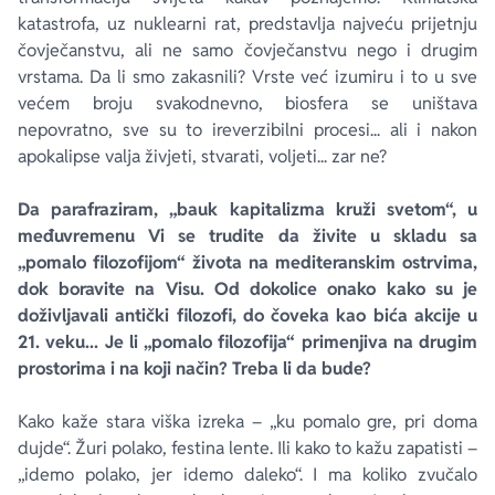
katastrofa, uz nuklearni rat, predstavlja najveću prijetnju
čovječanstvu, ali ne samo čovječanstvu nego i drugim
vrstama. Da li smo zakasnili? Vrste već izumiru i to u sve
većem broju svakodnevno, biosfera se uništava
nepovratno, sve su to ireverzibilni procesi... ali i nakon
apokalipse valja živjeti, stvarati, voljeti... zar ne?
Da parafraziram, „bauk kapitalizma kruži svetom“, u
međuvremenu Vi se trudite da živite u skladu sa
„pomalo filozofijom“ života na mediteranskim ostrvima,
dok boravite na Visu. Od dokolice onako kako su je
doživljavali antički filozofi, do čoveka kao bića akcije u
21. veku... Je li „pomalo filozofija“ primenjiva na drugim
prostorima i na koji način? Treba li da bude?
Kako kaže stara viška izreka – „ku pomalo gre, pri doma
dujde“. Žuri polako,
festina lente
. Ili kako to kažu zapatisti –
„idemo polako, jer idemo daleko“. I ma koliko zvučalo