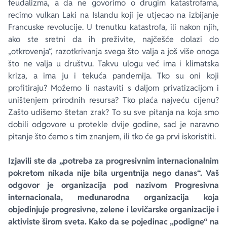
feudalizma, a da ne govorimo o drugim katastrofama,
recimo vulkan Laki na Islandu koji je utjecao na izbijanje
Francuske revolucije. U trenutku katastrofa, ili nakon njih,
ako ste sretni da ih preživite, najčešće dolazi do
„otkrovenja“, razotkrivanja svega što valja a još više onoga
što ne valja u društvu. Takvu ulogu već ima i klimatska
kriza, a ima ju i tekuća pandemija. Tko su oni koji
profitiraju? Možemo li nastaviti s daljom privatizacijom i
uništenjem prirodnih resursa? Tko plaća najveću cijenu?
Zašto udišemo štetan zrak? To su sve pitanja na koja smo
dobili odgovore u protekle dvije godine, sad je naravno
pitanje što ćemo s tim znanjem, ili tko će ga prvi iskoristiti.
Izjavili ste da „potreba za progresivnim internacionalnim
pokretom nikada nije bila urgentnija nego danas“. Vaš
odgovor je organizacija pod nazivom Progresivna
internacionala, međunarodna organizacija koja
objedinjuje progresivne, zelene i levičarske organizacije i
aktiviste širom sveta. Kako da se pojedinac „podigne“ na