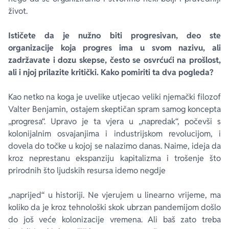
život.
Ističete da je nužno biti progresivan, deo ste
organizacije koja progres ima u svom nazivu, ali
zadržavate i dozu skepse, često se osvrćući na prošlost,
ali i njoj prilazite kritički. Kako pomiriti ta dva pogleda?
Kao netko na koga je uvelike utjecao veliki njemački filozof
Valter Benjamin, ostajem skeptičan spram samog koncepta
„progresa“. Upravo je ta vjera u „napredak“, počevši s
kolonijalnim osvajanjima i industrijskom revolucijom, i
dovela do točke u kojoj se nalazimo danas. Naime, ideja da
kroz neprestanu ekspanziju kapitalizma i trošenje što
prirodnih što ljudskih resursa idemo negdje
„naprijed“ u historiji. Ne vjerujem u linearno vrijeme, ma
koliko da je kroz tehnološki skok ubrzan pandemijom došlo
do još veće kolonizacije vremena. Ali baš zato treba