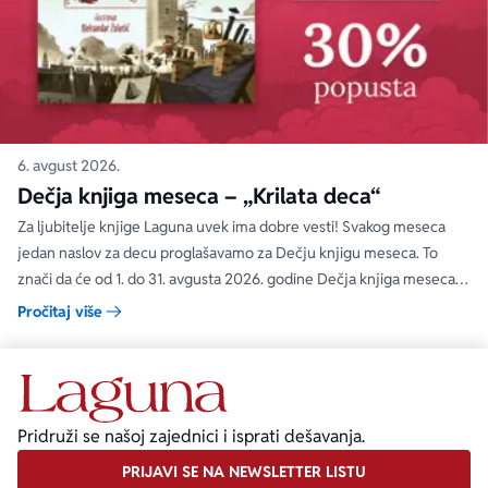
6. avgust 2026.
Dečja knjiga meseca – „Krilata deca“
Za ljubitelje knjige Laguna uvek ima dobre vesti! Svakog meseca
jedan naslov za decu proglašavamo za Dečju knjigu meseca. To
znači da će od 1. do 31. avgusta 2026. godine Dečja knjiga meseca
moći da se kupi na specijalnom popustu od 30%. Uz ovaj popust ne
Pročitaj više
važe članski i količinski popust.
Pridruži se našoj zajednici i isprati dešavanja.
PRIJAVI SE NA NEWSLETTER LISTU