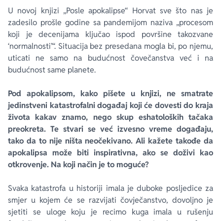
U novoj knjizi „Posle apokalipse“ Horvat sve što nas je
zadesilo prošle godine sa pandemijom naziva „procesom
koji je decenijama ključao ispod površine takozvane
‘normalnosti’“. Situacija bez presedana mogla bi, po njemu,
uticati ne samo na budućnost čovečanstva već i na
budućnost same planete.
Pod apokalipsom, kako pišete u knjizi, ne smatrate
jedinstveni katastrofalni događaj koji će dovesti do kraja
života kakav znamo, nego skup eshatoloških tačaka
preokreta. Te stvari se već izvesno vreme događaju,
tako da to nije ništa neočekivano. Ali kažete takođe da
apokalipsa može biti inspirativna, ako se doživi kao
otkrovenje. Na koji način je to moguće?
Svaka katastrofa u historiji imala je duboke posljedice za
smjer u kojem će se razvijati čovječanstvo, dovoljno je
sjetiti se uloge koju je recimo kuga imala u rušenju