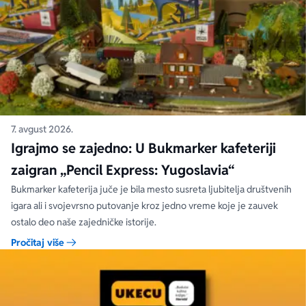
7. avgust 2026.
Igrajmo se zajedno: U Bukmarker kafeteriji
zaigran „Pencil Express: Yugoslavia“
Bukmarker kafeterija juče je bila mesto susreta ljubitelja društvenih
igara ali i svojevrsno putovanje kroz jedno vreme koje je zauvek
ostalo deo naše zajedničke istorije.
Pročitaj više