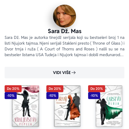
Sara Dž. Mas
Sara Dž. Mas je autorka tinejdž serijala koji su bestseleri broj 1 na 
listi Njujork tajmsa. Njeni serijali Stakleni presto ( Throne of Glass ) i 
Dvor trnja i ruža ( A Court of Thorns and Roses ) našli su se na 
bestseler listama USA Tudeja i Njujork tajmsa i dobili međunarodna 
priznanja.
VIDI VIŠE
Do 20%
Do 20%
Do 20%
-10%
-10%
-10%