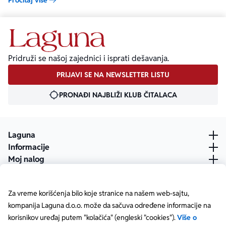
Pročitaj više
Pridruži se našoj zajednici i isprati dešavanja.
PRIJAVI SE NA NEWSLETTER LISTU
PRONAĐI NAJBLIŽI KLUB ČITALACA
Laguna
Informacije
Moj nalog
Za vreme korišćenja bilo koje stranice na našem web-sajtu,
kompanija Laguna d.o.o. može da sačuva određene informacije na
korisnikov uređaj putem "kolačića" (engleski "cookies").
Više o