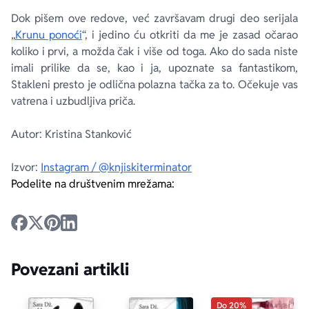
Dok pišem ove redove, već završavam drugi deo serijala
„
Krunu ponoći
“, i jedino ću otkriti da me je zasad očarao
koliko i prvi, a možda čak i više od toga. Ako do sada niste
imali prilike da se, kao i ja, upoznate sa fantastikom,
Stakleni presto
je odlična polazna tačka za to. Očekuje vas
vatrena i uzbudljiva priča.
Autor: Kristina Stanković
Izvor:
Instagram / @knjiskiterminator
Podelite na društvenim mrežama:
Povezani artikli
Do 20%