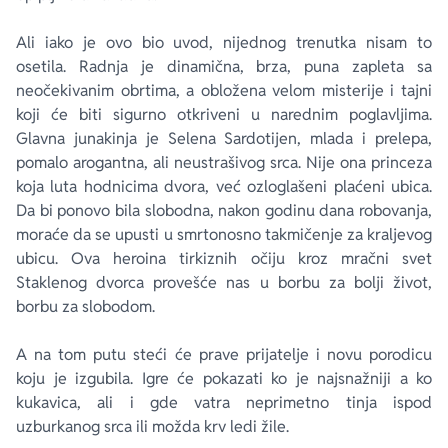
Ali iako je ovo bio uvod, nijednog trenutka nisam to
osetila. Radnja je dinamična, brza, puna zapleta sa
neočekivanim obrtima, a obložena velom misterije i tajni
koji će biti sigurno otkriveni u narednim poglavljima.
Glavna junakinja je Selena Sardotijen, mlada i prelepa,
pomalo arogantna, ali neustrašivog srca. Nije ona princeza
koja luta hodnicima dvora, već ozloglašeni plaćeni ubica.
Da bi ponovo bila slobodna, nakon godinu dana robovanja,
moraće da se upusti u smrtonosno takmičenje za kraljevog
ubicu. Ova heroina tirkiznih očiju kroz mračni svet
Staklenog dvorca provešće nas u borbu za bolji život,
borbu za slobodom.
A na tom putu steći će prave prijatelje i novu porodicu
koju je izgubila. Igre će pokazati ko je najsnažniji a ko
kukavica, ali i gde vatra neprimetno tinja ispod
uzburkanog srca ili možda krv ledi žile.