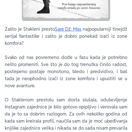
Zašto je Stakleni presto
Sare Dž. Mas
najpopularniji tinejdž
serijal fantastike i zašto je dobro ponekad izaći iz zone
komfora?
Svako od nas povremeno dođe u fazu kada je potrebno
nešto promeniti. Sve što je do tog trenutka činilo radost,
postepeno postaje monotono, bledo i predvidivo, i baš
tada je neophodno izaći iz zone komfora i upustiti se u
nove avanture.
O
Staklenom prestolu
sam dosta slušala, oduševljenje
Instagram zajednice je bilo gotovo opipljivo i verovala sam
da je to sa dobrim razlogom. Za ovih nekoliko godina od
kada sam kreirala profil, naučila sam da je moć ubeđivanja
knjiške zajednice velika i nikada se do sada nisam prevarila