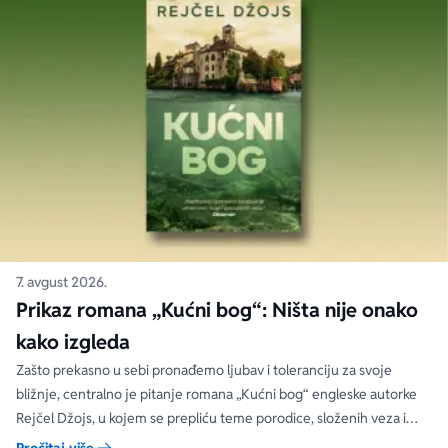
7. avgust 2026.
Prikaz romana „Kućni bog“: Ništa nije onako
kako izgleda
Zašto prekasno u sebi pronađemo ljubav i toleranciju za svoje
bližnje, centralno je pitanje romana „Kućni bog“ engleske autorke
Rejčel Džojs, u kojem se prepliću teme porodice, složenih veza i
umetnosti.