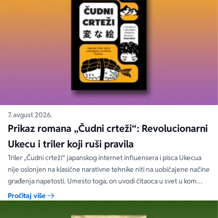
7. avgust 2026.
Prikaz romana „Čudni crteži“: Revolucionarni
Ukecu i triler koji ruši pravila
Triler „Čudni crteži“ japanskog internet influensera i pisca Ukecua
nije oslonjen na klasične narativne tehnike niti na uobičajene načine
građenja napetosti. Umesto toga, on uvodi čitaoca u svet u kom
priložene ilustracije govore više od reči, a ono što je nacrtano često
Pročitaj više
nosi dublju istinu od onoga što je izgovoreno.