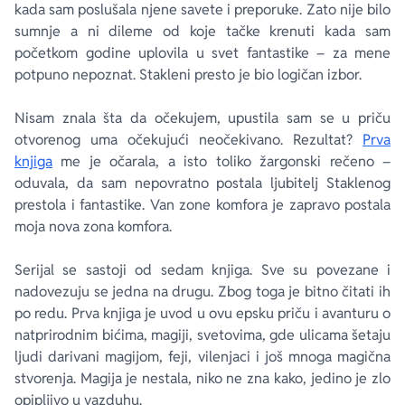
kada sam poslušala njene savete i preporuke. Zato nije bilo
sumnje a ni dileme od koje tačke krenuti kada sam
početkom godine uplovila u svet fantastike – za mene
potpuno nepoznat.
Stakleni presto
je bio logičan izbor.
Nisam znala šta da očekujem, upustila sam se u priču
otvorenog uma očekujući neočekivano. Rezultat?
Prva
knjiga
me je očarala, a isto toliko žargonski rečeno –
oduvala, da sam nepovratno postala ljubitelj
Staklenog
prestola
i fantastike. Van zone komfora je zapravo postala
moja nova zona komfora.
Serijal se sastoji od sedam knjiga. Sve su povezane i
nadovezuju se jedna na drugu. Zbog toga je bitno čitati ih
po redu. Prva knjiga je uvod u ovu epsku priču i avanturu o
natprirodnim bićima, magiji, svetovima, gde ulicama šetaju
ljudi darivani magijom, feji, vilenjaci i još mnoga magična
stvorenja. Magija je nestala, niko ne zna kako, jedino je zlo
opipljivo u vazduhu.