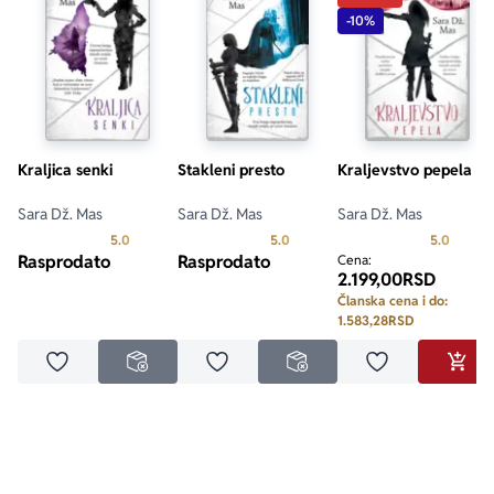
-10%
Kraljica senki
Stakleni presto
Kraljevstvo pepela
Sara Dž. Mas
Sara Dž. Mas
Sara Dž. Mas
Prosecna ocena je 5.0 od 5
Prosecna ocena je 5.0 od 5
Prosecn
5.0
5.0
5.0
Rasprodato
Rasprodato
Cena:
2.199,00
RSD
Članska cena i do:
1.583,28
RSD
Dodaj u omiljene
Dodaj u omiljene
Dodaj u omilje
NEDOSTUPNO
NEDOSTUPNO
DODA