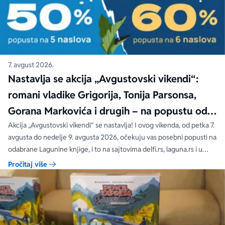
7. avgust 2026.
Nastavlja se akcija „Avgustovski vikendi“:
romani vladike Grigorija, Tonija Parsonsa,
Gorana Markovića i drugih – na popustu od
čak 40, 50 i 60%
Akcija „Avgustovski vikendi“ se nastavlja! I ovog vikenda, od petka 7.
avgusta do nedelje 9. avgusta 2026, očekuju vas posebni popusti na
odabrane Lagunine knjige, i to na sajtovima delfi.rs, laguna.rs i u
svim Delfi knjižarama.
Pročitaj više