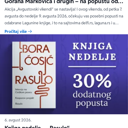
Gorana Markovića i drugih – na popustu od
čak 40, 50 i 60%
Akcija „Avgustovski vikendi“ se nastavlja! I ovog vikenda, od petka 7.
avgusta do nedelje 9. avgusta 2026, očekuju vas posebni popusti na
odabrane Lagunine knjige, i to na sajtovima delfi.rs, laguna.rs i u
svim Delfi knjižarama.
Pročitaj više
6. avgust 2026.