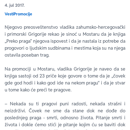
4. jul 2017.
Vesti
Promocije
Ekranizovane knjige
Poezija
Bojan Ljubenović
Peter Handke
Njegovo preosveštenstvo vladika zahumsko-hercegovački
Za poklon
Lični razvoj i popularna psihologija
Dejan Tiago-Stanković
Harlan Koben
i primorski Grigorije rekao je sinoć u Mostaru da je knjiga
„Preko praga" njegova ispovest i da je nastala iz potrebe da
E-knjige
Biografija
Milica Jakovljević Mir-Jam
Elif Šafak
progovori o ljudskim sudbinama i mestima koja su na njega
ostavila poseban trag.
Autori
Na promociji u Mostaru, vladika Grigorije je naveo da se
knjiga sastoji od 23 priče koje govore o tome da je „čovek
gde god hodi i kako god ide na nekom pragu“ i da je stvar
u tome kako će preći te pragove.
– Nekada su ti pragovi puni radosti, nekada strašni i
neizdrživi. Čovek ne sme da stane dok ne dođe do
poslednjeg praga - smrti, odnosno života. Pitanje smrti i
života i dokle ćemo stići je pitanje kojim ću se baviti dok