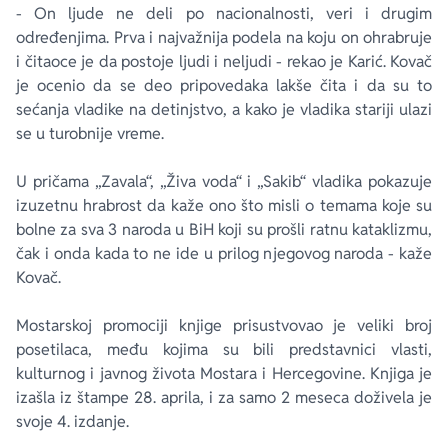
- On ljude ne deli po nacionalnosti, veri i drugim
određenjima. Prva i najvažnija podela na koju on ohrabruje
i čitaoce je da postoje ljudi i neljudi - rekao je Karić. Kovač
je ocenio da se deo pripovedaka lakše čita i da su to
sećanja vladike na detinjstvo, a kako je vladika stariji ulazi
se u turobnije vreme.
U pričama „Zavala“, „Živa voda“ i „Sakib“ vladika pokazuje
izuzetnu hrabrost da kaže ono što misli o temama koje su
bolne za sva 3 naroda u BiH koji su prošli ratnu kataklizmu,
čak i onda kada to ne ide u prilog njegovog naroda - kaže
Kovač.
Mostarskoj promociji knjige prisustvovao je veliki broj
posetilaca, među kojima su bili predstavnici vlasti,
kulturnog i javnog života Mostara i Hercegovine. Knjiga je
izašla iz štampe 28. aprila, i za samo 2 meseca doživela je
svoje 4. izdanje.