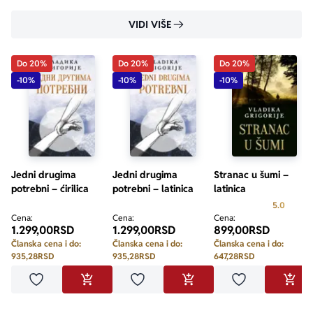
VIDI VIŠE
Do 20%
Do 20%
Do 20%
-10%
-10%
-10%
Jedni drugima
Jedni drugima
Stranac u šumi –
potrebni – ćirilica
potrebni – latinica
latinica
Prosecn
5.0
Cena:
Cena:
Cena:
1.299,00
RSD
1.299,00
RSD
899,00
RSD
Članska cena i do:
Članska cena i do:
Članska cena i do:
935,28
RSD
935,28
RSD
647,28
RSD
Dodaj u omiljene
Dodaj u omiljene
Dodaj u omilje
DODAJ U KORPU
DODAJ U KORPU
DODA