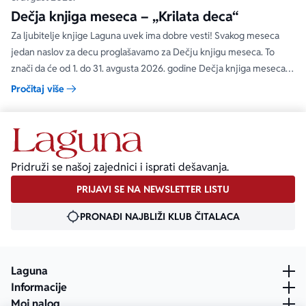
Dečja knjiga meseca – „Krilata deca“
Za ljubitelje knjige Laguna uvek ima dobre vesti! Svakog meseca
jedan naslov za decu proglašavamo za Dečju knjigu meseca. To
znači da će od 1. do 31. avgusta 2026. godine Dečja knjiga meseca
moći da se kupi na specijalnom popustu od 30%. Uz ovaj popust ne
Pročitaj više
važe članski i količinski popust.
Pridruži se našoj zajednici i isprati dešavanja.
PRIJAVI SE NA NEWSLETTER LISTU
PRONAĐI NAJBLIŽI KLUB ČITALACA
Laguna
Informacije
Moj nalog