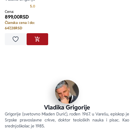
Prosecna ocena je 5.0 od 5
5.0
Cena:
899,00
RSD
Članska cena i do:
647,28
RSD
Dodaj u omiljene
DODAJ U KORPU
Vladika Grigorije
Grigorije (svetovno Mladen Durić), rođen 1967. u Varešu, episkop je 
Srpske pravoslavne crkve, doktor teoloških nauka i pisac. Kao 
srednjoškolac je 1985.