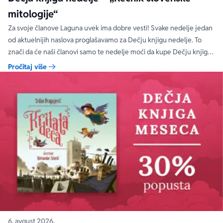
mitologije“
Za svoje članove Laguna uvek ima dobre vesti! Svake nedelje jedan
od aktuelnijih naslova proglašavamo za Dečju knjigu nedelje. To
znači da će naši članovi samo te nedelje moći da kupe Dečju knjigu
nedelje sa specijalnim DODATNIM popustom od 30%.
Pročitaj više
6. avgust 2026.