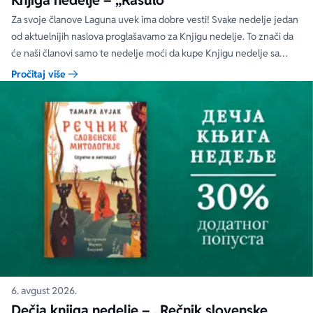
Knjiga nedelje – „Rasulo“
Za svoje članove Laguna uvek ima dobre vesti! Svake nedelje jedan
od aktuelnijih naslova proglašavamo za Knjigu nedelje. To znači da
će naši članovi samo te nedelje moći da kupe Knjigu nedelje sa
specijalnim DODATNIM popustom od 30%.
Pročitaj više
6. avgust 2026.
Dečja knjiga nedelje – „Rečnik slovenske