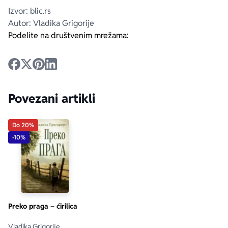
Izvor: blic.rs
Autor: Vladika Grigorije
Podelite na društvenim mrežama:
Povezani artikli
Do 20%
-10%
Preko praga – ćirilica
Vladika Grigorije