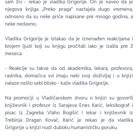
sam živ - rekao je vladika Grigorije. On je naveo da je
njegova knjiga „Preko praga“ nastajala dugo vremena,
odnosno da su neke priče napisane pre mnogo godina, a
neke nedavno.
Vladika Grigorije je istakao da je iznenađen reakcijama i
brojem ljudi koji su knjigu pročitali iako je izašla pre 2
meseca.
- Reakcije su takve da od akademika, lekara, profesora,
radnika, domaćica svi imaju neki svoj doživljaj i u knjizi
nalaze nešto sebi blisko - kaže vladika Grigorije.
Na promociji u Vladičanskom dvoru o knjizi su govorili
književnik i profesor iz Sarajeva Enes Karić, leksikograf i
pisac iz Zagreba Vlaho Bogišić i lekar i književnik iz
Trebinja Dragan Kovač. Karić je rekao je da vladika
Grigorije u knjizi nudi duboku humanističku poruku.