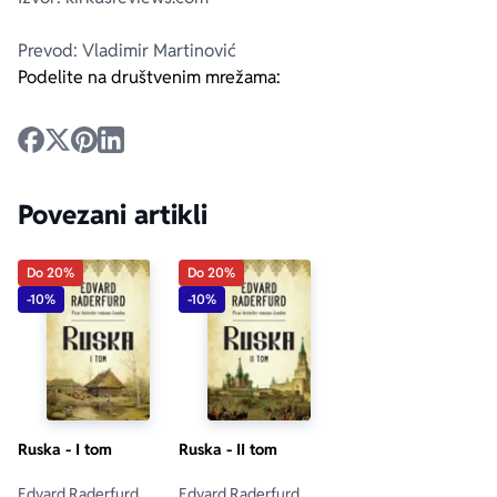
Prevod: Vladimir Martinović
Podelite na društvenim mrežama:
Povezani artikli
Do 20%
Do 20%
-10%
-10%
Ruska - I tom
Ruska - II tom
Edvard Raderfurd
Edvard Raderfurd