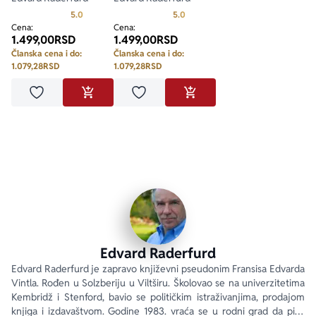
Prosecna ocena je 5.0 od 5
Prosecna ocena je 5.0 od 5
5.0
5.0
Cena:
Cena:
1.499,00
RSD
1.499,00
RSD
Članska cena i do:
Članska cena i do:
1.079,28
RSD
1.079,28
RSD
Dodaj u omiljene
Dodaj u omiljene
DODAJ U KORPU
DODAJ U KORPU
Edvard Raderfurd
Edvard Raderfurd je zapravo književni pseudonim Fransisa Edvarda 
Vintla. Rođen u Solzberiju u Viltširu. Školovao se na univerzitetima 
Kembridž i Stenford, bavio se političkim istraživanjima, prodajom 
knjiga i izdavaštvom. Godine 1983. vraća se u rodni grad da piše 