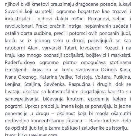
njihovi bivši kmetovi preuzimaju dragocene posede, lukavi
Suvorini koji su stekli ogromno bogatstvo kao trgovci i
industrijalci i njihovi daleki rođaci Romanovi, seljaci i
revolucionari. Preko bračnih intriga, neplaniranih začeća i
ostalih obrta sudbine, preci i potomci ovih ponosnih ljudi,
kreću se iz jednog veka u drugi, pojavljujući se kao
ratoborni Alani, varvarski Tatari, krvožedni Kozaci, i na
kraju kao mnogo poznatiji socijalisti, boljševici i marksisti.
Raderfurdovo ogromno platno omogućava stotinama
izmišljenih likova da se kreću svetovima Džingis Kana,
Ivana Groznog, Katarine Velike, Tolstoja, Voltera, Puškina,
Lenjina, Staljina, Ševčenka, Raspućina i drugih, dok se
hvataju ukoštac sa katastrofalnim događajima kao što su
samospaljivanja, bičevanja knutom, epidemije kolere i
pogromi. Uprkos preobilju imena koja se ponavljaju iz jedne
generacije u drugu – okolnost koja bi mogla ošamutiti
nedovoljno koncentrisanog čitaoca – Raderfurdovo delo
će opčiniti ljubitelje žanra baš kao i zaluđenike za istoriju.
Izvor: kirkusreviews.com