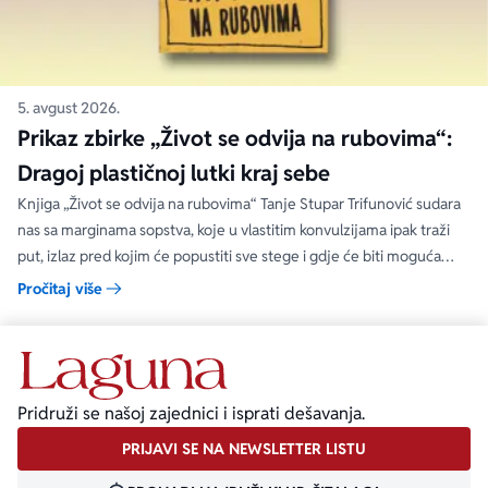
5. avgust 2026.
Prikaz zbirke „Život se odvija na rubovima“:
Dragoj plastičnoj lutki kraj sebe
Knjiga „Život se odvija na rubovima“ Tanje Stupar Trifunović sudara
nas sa marginama sopstva, koje u vlastitim konvulzijama ipak traži
put, izlaz pred kojim će popustiti sve stege i gdje će biti moguća
sloboda.
Pročitaj više
Pridruži se našoj zajednici i isprati dešavanja.
PRIJAVI SE NA NEWSLETTER LISTU