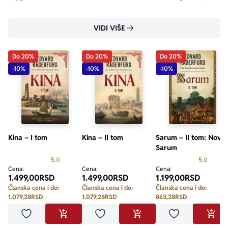
„Sarum“, istorijski roman koji obuhvata istoriju dugu 10.
VIDI VIŠE
Do 20%
Do 20%
Do 20%
-10%
-10%
-10%
Kina – I tom
Kina – II tom
Sarum – II tom: Novi
Sarum
Prosecna ocena je 5.0 od 5
Prosecn
5.0
5.0
Cena:
Cena:
Cena:
1.499,00
RSD
1.499,00
RSD
1.199,00
RSD
Članska cena i do:
Članska cena i do:
Članska cena i do:
1.079,28
RSD
1.079,28
RSD
863,28
RSD
Dodaj u omiljene
Dodaj u omiljene
Dodaj u omilje
DODAJ U KORPU
DODAJ U KORPU
DODA