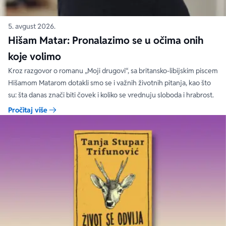
5. avgust 2026.
Hišam Matar: Pronalazimo se u očima onih
koje volimo
Kroz razgovor o romanu „Moji drugovi“, sa britansko-libijskim piscem
Hišamom Matarom dotakli smo se i važnih životnih pitanja, kao što
su: šta danas znači biti čovek i koliko se vrednuju sloboda i hrabrost.
Pročitaj više