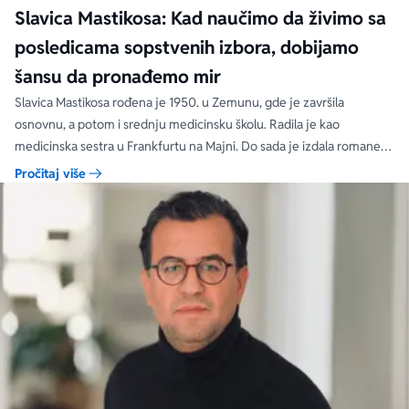
Slavica Mastikosa: Kad naučimo da živimo sa
posledicama sopstvenih izbora, dobijamo
šansu da pronađemo mir
Slavica Mastikosa rođena je 1950. u Zemunu, gde je završila
osnovnu, a potom i srednju medicinsku školu. Radila je kao
medicinska sestra u Frankfurtu na Majni. Do sada je izdala romane
„Tri hleba nasušna“, „Međaši savesti“, „Zakon srca“, „Tri hleba nasušna
Pročitaj više
na polici vremena“, koji su objavljeni u više izdanja.