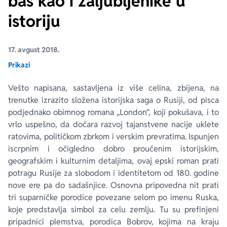
baš kao i zaljubljenike u
istoriju
Ekranizovane knjige
Poezija
Bojan Ljubenović
Peter Handke
17. avgust 2018.
Za poklon
Lični razvoj i popularna psihologija
Dejan Tiago-Stanković
Harlan Koben
Prikazi
E-knjige
Biografija
Milica Jakovljević Mir-Jam
Elif Šafak
Vešto napisana, sastavljena iz više celina, zbijena, na
trenutke izrazito složena istorijska saga o Rusiji, od pisca
Autori
podjednako obimnog romana „London“, koji pokušava, i to
vrlo uspešno, da dočara razvoj tajanstvene nacije uklete
ratovima, političkom zbrkom i verskim prevratima. Ispunjen
iscrpnim i očigledno dobro proučenim istorijskim,
geografskim i kulturnim detaljima, ovaj epski roman prati
potragu Rusije za slobodom i identitetom od 180. godine
nove ere pa do sadašnjice. Osnovna pripovedna nit prati
tri suparničke porodice povezane selom po imenu Ruska,
koje predstavlja simbol za celu zemlju. Tu su prefinjeni
pripadnici plemstva, porodica Bobrov, kojima na kraju