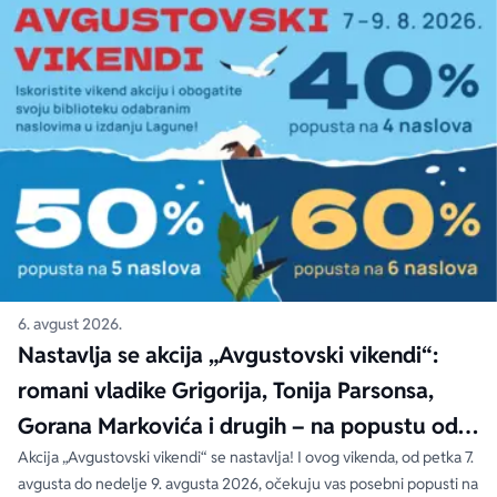
6. avgust 2026.
Nastavlja se akcija „Avgustovski vikendi“:
romani vladike Grigorija, Tonija Parsonsa,
Gorana Markovića i drugih – na popustu od
čak 40, 50 i 60%
Akcija „Avgustovski vikendi“ se nastavlja! I ovog vikenda, od petka 7.
avgusta do nedelje 9. avgusta 2026, očekuju vas posebni popusti na