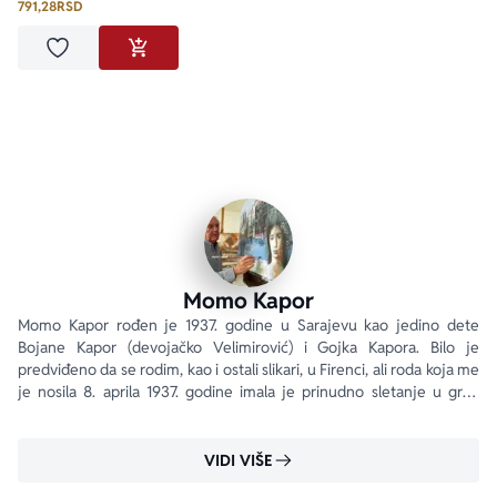
791,28
RSD
Dodaj u omiljene
DODAJ U KORPU
Momo Kapor
Momo Kapor rođen je 1937. godine u Sarajevu kao jedino dete 
Bojane Kapor (devojačko Velimirović) i Gojka Kapora. Bilo je 
predviđeno da se rodim, kao i ostali slikari, u Firenci, ali roda koja me 
je nosila 8. aprila 1937. godine imala je prinudno sletanje u grad 
Sarajevo zbog guste magle koja tamo uvek vlada.
VIDI VIŠE