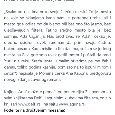
„Svako od nas ima neko svoje ’srećno mesto’. To je mesto
na koje se sklanjamo kada nam je potrebna uteha, ali i
mesto gde odlazimo da bismo bili baš ono što jesmo, bez
ulepšavajućih filtera. Tatino srećno mesto bila je, bez
sumnje, Ada Ciganlija. Naš brod zvao se ’Ada’ i čekao je,
uredno usidren, uvek spreman da primi svoju čudnu,
bučnu posadu. Kada mislim o tim danima, sećam se jednog
mesta na Savi gde smo uvek gasili motor i puštali da brod
’curi’ niz reku. Sreća jeste u malim stvarima pa me čak i
danas, toliko godina kasnije, pomisao na to ispuni mirom i
setom“, napisala je Momina ćerka Ana Kapor u predgovoru
novog izdanja čuvenog romana.
Knjigu „Ada“ možete pronaći od ponedeljka 2. novembra u
svim knjižarama Delfi, Laguninim klubovima čitalaca, onlajn
knjižari www.delfi.rs i na sajtu www.laguna.rs.
Podelite na društvenim mrežama: