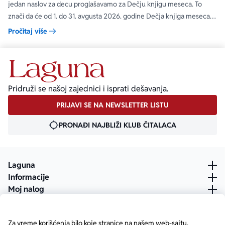
jedan naslov za decu proglašavamo za Dečju knjigu meseca. To
znači da će od 1. do 31. avgusta 2026. godine Dečja knjiga meseca
moći da se kupi na specijalnom popustu od 30%. Uz ovaj popust ne
Pročitaj više
važe članski i količinski popust.
Pridruži se našoj zajednici i isprati dešavanja.
PRIJAVI SE NA NEWSLETTER LISTU
PRONAĐI NAJBLIŽI KLUB ČITALACA
Laguna
Informacije
Moj nalog
Za vreme korišćenja bilo koje stranice na našem web-sajtu,