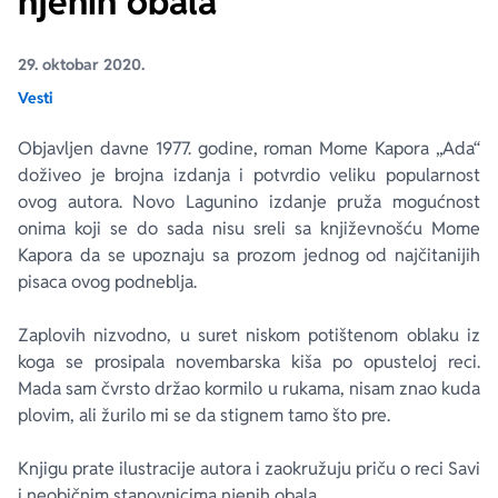
njenih obala
Ekranizovane knjige
Poezija
Bojan Ljubenović
Peter Handke
29. oktobar 2020.
Vesti
Za poklon
Lični razvoj i popularna psihologija
Dejan Tiago-Stanković
Harlan Koben
Objavljen davne 1977. godine, roman Mome Kapora „Ada“
doživeo je brojna izdanja i potvrdio veliku popularnost
E-knjige
Biografija
Milica Jakovljević Mir-Jam
Elif Šafak
ovog autora. Novo Lagunino izdanje pruža mogućnost
onima koji se do sada nisu sreli sa književnošću Mome
Autori
Kapora da se upoznaju sa prozom jednog od najčitanijih
pisaca ovog podneblja.
Zaplovih nizvodno, u suret niskom potištenom oblaku iz
koga se prosipala novembarska kiša po opusteloj reci.
Mada sam čvrsto držao kormilo u rukama, nisam znao kuda
plovim, ali žurilo mi se da stignem tamo što pre.
Knjigu prate ilustracije autora i zaokružuju priču o reci Savi
i neobičnim stanovnicima njenih obala.