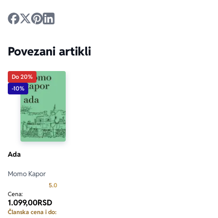
Povezani artikli
Do 20%
-10%
Ada
Momo Kapor
Prosecna ocena je 5.0 od 5
5.0
Cena:
1.099,00
RSD
Članska cena i do: