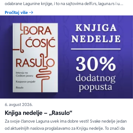
odabrane Lagunine knjige, i to na sajtovima delfi.rs, laguna.rs i u
svim Delfi knjižarama.
Pročitaj više
6. avgust 2026.
Knjiga nedelje – „Rasulo“
Za svoje članove Laguna uvek ima dobre vesti! Svake nedelje jedan
od aktuelnijih naslova proglašavamo za Knjigu nedelje. To znači da