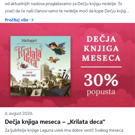
od aktuelnijih naslova proglašavamo za Dečju knjigu nedelje. To
znači da će naši članovi samo te nedelje moći da kupe Dečju knjigu
nedelje sa specijalnim DODATNIM popustom od 30%.
Pročitaj više
6. avgust 2026.
Dečja knjiga meseca – „Krilata deca“
Za ljubitelje knjige Laguna uvek ima dobre vesti! Svakog meseca