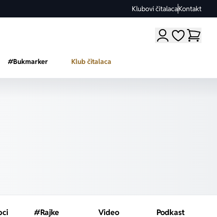
Klubovi čitalaca
Kontakt
Moji omiljeni a
#Bukmarker
Klub čitalaca
pci
#Rajke
Video
Podkast