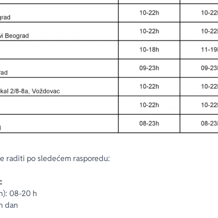
 će raditi po sledećem rasporedu:
c
un): 08-20 h
an dan