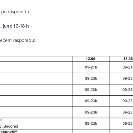
ti po rasporedu:
. jun): 10-18 h
edećem rasporedu: