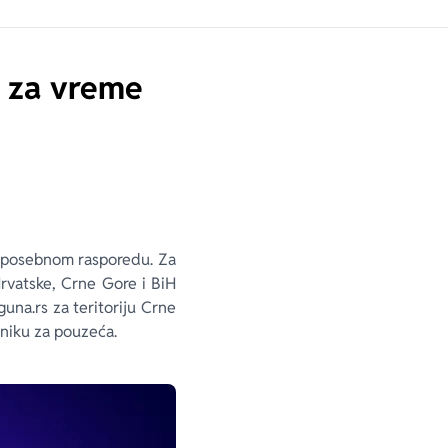
a za vreme
 po posebnom rasporedu. Za
 Hrvatske, Crne Gore i BiH
una.rs za teritoriju Crne
niku za pouzeća.