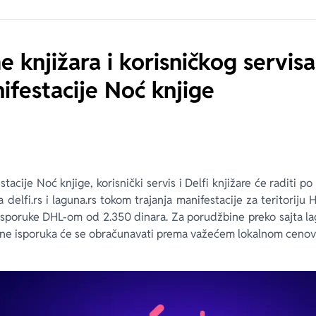
 knjižara i korisničkog servis
ifestacije Noć knjige
tacije Noć knjige, korisnički servis i Delfi knjižare će raditi
delfi.rs i laguna.rs tokom trajanja manifestacije za teritoriju
sporuke DHL-om od 2.350 dinara. Za porudžbine preko sajta lag
ine isporuka će se obračunavati prema važećem lokalnom cenov