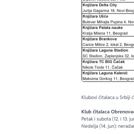
Klubovi čitalaca u Srbiji
Klub čitalaca Obrenova
Petak i subota (12. i 13. j
Nedelja (14. jun): nerad