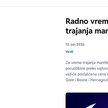
Radno vreme
trajanja man
12. jun 2026.
Vesti
Za vreme trajanja manifes
porudžbine preko sajtova 
važiće povlašćena cena i
Gore i Bosne i Hercegov