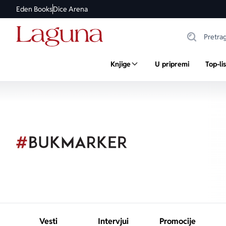
Eden Books
Dice Arena
Knjige
U pripremi
Top-li
Vesti
Intervjui
Promocije