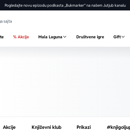
Pogledajte novu epizodu podkasta „Bukmarker“ na našem Jutjub kanalu
ste
% Akcije
Mala Laguna
Društvene igre
Gift
Akcije
Književni klub
Prikazi
#knjigolju