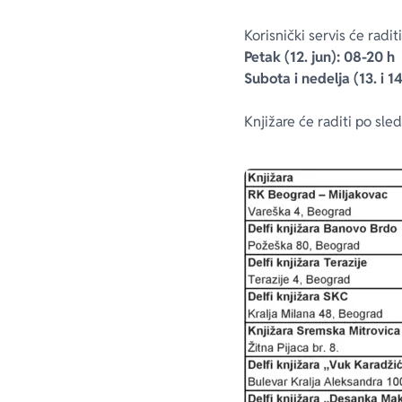
Korisnički servis će radi
Petak (12. jun): 08-20 h
Subota i nedelja (13. i 14
Knjižare će raditi po sl