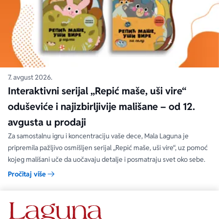
7. avgust 2026.
Interaktivni serijal „Repić maše, uši vire“
oduševiće i najizbirljivije mališane – od 12.
avgusta u prodaji
Za samostalnu igru i koncentraciju vaše dece, Mala Laguna je
pripremila pažljivo osmišljen serijal „Repić maše, uši vire“, uz pomoć
kojeg mališani uče da uočavaju detalje i posmatraju svet oko sebe.
Pročitaj više