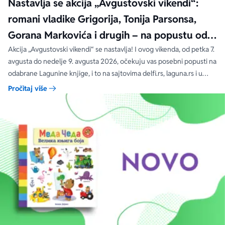
Nastavlja se akcija „Avgustovski vikendi“:
romani vladike Grigorija, Tonija Parsonsa,
Gorana Markovića i drugih – na popustu od
čak 40, 50 i 60%
Akcija „Avgustovski vikendi“ se nastavlja! I ovog vikenda, od petka 7.
avgusta do nedelje 9. avgusta 2026, očekuju vas posebni popusti na
odabrane Lagunine knjige, i to na sajtovima delfi.rs, laguna.rs i u
svim Delfi knjižarama.
Pročitaj više