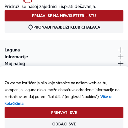
Pridruži se našoj zajednici i isprati dešavanja.
PRIJAVI SE NA NEWSLETTER LISTU
PRONAĐI NAJBLIŽI KLUB ČITALACA
Laguna
Informacije
Moj nalog
Za vreme korišćenja bilo koje stranice na našem web-sajtu,
kompanija Laguna d.o.o. može da sačuva određene informacije na
korisnikov uređaj putem "kolačića" (engleski "cookies").
Više o
kolačićima
PRIHVATI SVE
ODBACI SVE
Posetite našu Facebook stranicu
Posetite našu X stranicu
Posetite našu Instagram stranicu
Posetite naš YouTube
Posetite našu TikTok stranicu
Posetite našu LinkedIn stranicu
Copyright © Laguna d.o.o. Starine Novaka 23, Beograd •