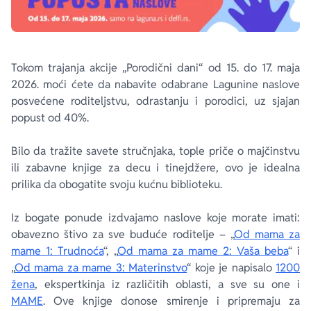
Tokom trajanja akcije „Porodični dani“ od 15. do 17. maja
2026. moći ćete da nabavite odabrane Lagunine naslove
posvećene roditeljstvu, odrastanju i porodici, uz sjajan
popust od 40%.
Bilo da tražite savete stručnjaka, tople priče o majčinstvu
ili zabavne knjige za decu i tinejdžere, ovo je idealna
prilika da obogatite svoju kućnu biblioteku.
Iz bogate ponude izdvajamo naslove koje morate imati:
obavezno štivo za sve buduće roditelje – „
Od mama za
mame 1: Trudnoća
“, „
Od mama za mame 2: Vaša beba
“ i
„
Od mama za mame 3: Materinstvo
“ koje je napisalo
1200
žena
, ekspertkinja iz različitih oblasti, a sve su one i
MAME
. Ove knjige donose smirenje i pripremaju za