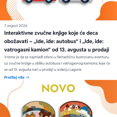
7. avgust 2026.
Interaktivne zvučne knjige koje će deca
obožavati – „Ide, ide: autobus“ i „Ide, ide:
vatrogasni kamion“ od 13. avgusta u prodaji
Vreme je da se najmlađi otisnu u fantastičnu ilustrovanu avanturu,
uz zvučne knjige u obliku autobusa i vatrogasnog kamiona, koje će
se od 13. avgusta naći u prodaji u izdanju Lagune.
Pročitaj više