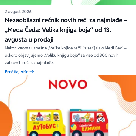
7. avgust 2026.
Nezaobilazni rečnik novih reči za najmlađe –
„Meda Čeda: Velika knjiga boja“ od 13.
avgusta u prodaji
Nakon veoma uspešne „Velike knjige reči“ iz serijala o Medi Čedi –
uskoro objavljujemo „Veliku knjigu boja“ sa više od 300 novih
zabavnih reči za najmlađe.
Pročitaj više