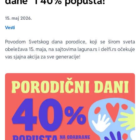
dane“ i 40% popusta!
Ekranizovane knjige
Poezija
Bojan Ljubenović
Peter Handke
15. maj 2026.
Vesti
Za poklon
Lični razvoj i popularna psihologija
Dejan Tiago-Stanković
Harlan Koben
Povodom Svetskog dana porodice, koji se širom sveta
obeležava 15. maja, na sajtovima laguna.rs i delfi.rs očekuje
E-knjige
Biografija
Milica Jakovljević Mir-Jam
Elif Šafak
vas sjajna akcija za sve generacije!
Autori