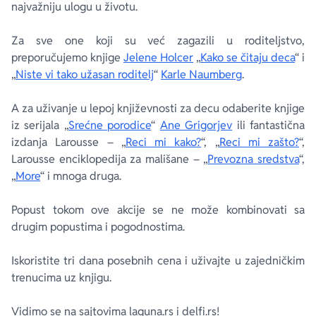
najvažniju ulogu u životu.
Za sve one koji su već zagazili u roditeljstvo,
preporučujemo knjige
Jelene Holcer
„
Kako se čitaju deca
“ i
„
Niste vi tako užasan roditelj
“
Karle Naumberg
.
A za uživanje u lepoj književnosti za decu odaberite knjige
iz serijala „
Srećne porodice
“
Ane Grigorjev
ili fantastična
izdanja Larousse – „
Reci mi kako?
“, „
Reci mi zašto?
“,
Larousse enciklopedija za mališane – „
Prevozna sredstva
“,
„
More
“ i mnoga druga.
Popust tokom ove akcije se ne može kombinovati sa
drugim popustima i pogodnostima.
Iskoristite tri dana posebnih cena i uživajte u zajedničkim
trenucima uz knjigu.
Vidimo se na sajtovima laguna.rs i delfi.rs!