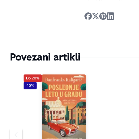
Povezani artikli
Do 20%
-10%
Pomeranje sadržaja slajdera u levo