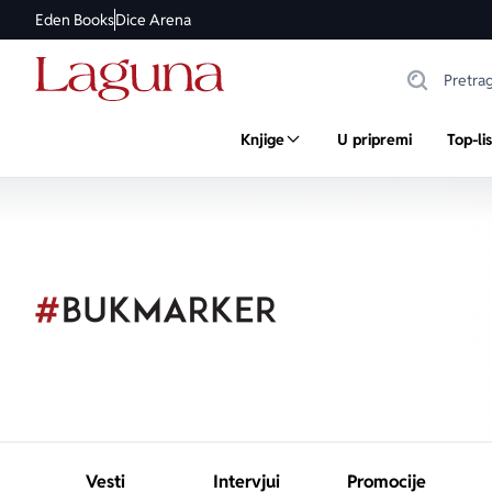
Eden Books
Dice Arena
Knjige
U pripremi
Top-li
Vesti
Intervjui
Promocije