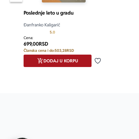
Poslednje leto u gradu
Đanfranko Kaligarič
Prosecna ocena je 5.0 od 5
5.0
Cena:
699,00
RSD
Članska cena i do:
503,28
RSD
DODAJ U KORPU
Dodaj u omiljene