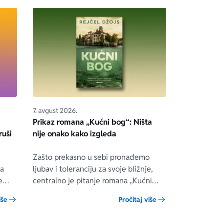
7. avgust 2026.
Prikaz romana „Kućni bog“: Ništa
ruši
nije onako kako izgleda
Zašto prekasno u sebi pronađemo
ua
ljubav i toleranciju za svoje bližnje,
e
centralno je pitanje romana „Kućni
bog“ engleske autorke Rejčel Džojs, u
iše
Pročitaj više
 on
kojem se prepliću teme porodice,
ene
složenih veza i umetnosti.