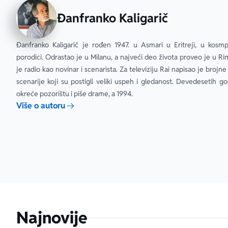
Đanfranko Kaligarič
Đanfranko Kaligarič je rođen 1947. u Asmari u Eritreji, u kosmpol
porodici. Odrastao je u Milanu, a najveći deo života proveo je u Ri
je radio kao novinar i scenarista. Za televiziju Rai napisao je brojne 
scenarije koji su postigli veliki uspeh i gledanost. Devedesetih go
okreće pozorištu i piše drame, a 1994.
Više o autoru
Najnovije