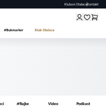
Klubovi čitalaca
Kontakt
Moji omiljeni a
#Bukmarker
Klub čitalaca
pci
#Rajke
Video
Podkast