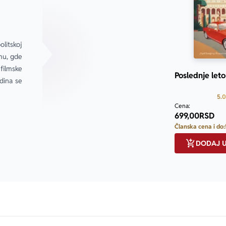
itskoj 
mu, gde 
filmske 
Poslednje let
dina se 
5.0
Cena:
699,00
RSD
Članska cena i do:
DODAJ 