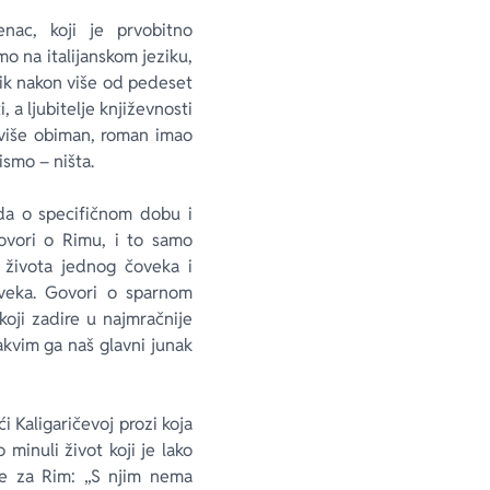
enac, koji je prvobitno
o na italijanskom jeziku,
zik nakon više od pedeset
 a ljubitelje književnosti
reviše obiman, roman imao
ismo – ništa.
da o specifičnom dobu i
 Govori o Rimu, i to samo
 života jednog čoveka i
 veka. Govori o sparnom
koji zadire u najmračnije
akvim ga naš glavni junak
i Kaligaričevoj prozi koja
minuli život koji je lako
že za Rim: „S njim nema