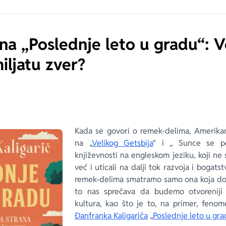
a „Poslednje leto u gradu“: Vol
iljatu zver?
Kada se govori o remek-delima, Amerikan
na „
Velikog Getsbija
“ i „ Sunce se p
književnosti na engleskom jeziku, koji ne
već i uticali na dalji tok razvoja i bogat
remek-delima smatramo samo ona koja dol
to nas sprečava da budemo otvoreniji 
kultura, kao što je to, na primer, feno
Đanfranka Kaligariča
„
Poslednje leto u gra