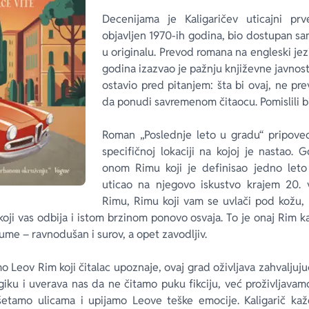
Decenijama je Kaligaričev uticajni prv
objavljen 1970-ih godina, bio dostupan sam
u originalu. Prevod romana na engleski je
godina izazvao je pažnju književne javnosti,
ostavio pred pitanjem: šta bi ovaj, ne p
da ponudi savremenom čitaocu. Pomislili b
Roman „Poslednje leto u gradu“ pripove
specifičnoj lokaciji na kojoj je nastao.
onom Rimu koji je definisao jedno leto
uticao na njegovo iskustvo krajem 20.
Rimu, Rimu koji vam se uvlači pod kožu, 
ji vas odbija i istom brzinom ponovo osvaja. To je onaj Rim k
ume – ravnodušan i surov, a opet zavodljiv.
o Leov Rim koji čitalac upoznaje, ovaj grad oživljava zahvaljujuć
u i uverava nas da ne čitamo puku fikciju, već proživljavamo 
etamo ulicama i upijamo Leove teške emocije. Kaligarič ka