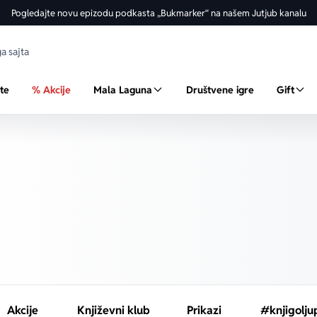
Pogledajte novu epizodu podkasta „Bukmarker“ na našem Jutjub kanalu
ste
% Akcije
Mala Laguna
Društvene igre
Gift
Akcije
Književni klub
Prikazi
#knjigolju