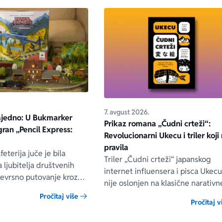
7. avgust 2026.
ajedno: U Bukmarker
Prikaz romana „Čudni crteži“:
igran „Pencil Express:
Revolucionarni Ukecu i triler koji 
pravila
eterija juče je bila
Triler „Čudni crteži“ japanskog
 ljubitelja društvenih
internet influensera i pisca Ukec
vojevrsno putovanje kroz
nije oslonjen na klasične narativn
koje je zauvek ostalo deo
tehnike niti na uobičajene načine
Pročitaj više
e istorije.
Pročitaj v
građenja napetosti. Umesto toga,
uvodi čitaoca u svet u kom prilož