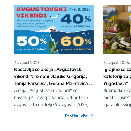
7. avgust 2026.
7. avgust 2026.
Nastavlja se akcija „Avgustovski
Igrajmo se z
vikendi“: romani vladike Grigorija,
kafeteriji za
Tonija Parsonsa, Gorana Markovića i
Yugoslavia“
drugih – na popustu od čak 40, 50 i
Akcija „Avgustovski vikendi“ se
Bukmarker kaf
60%
nastavlja! I ovog vikenda, od petka 7.
mesto susreta
avgusta do nedelje 9. avgusta 2026,
igara ali i s
očekuju vas posebni popusti na
jedno vreme 
Pročitaj više
odabrane Lagunine knjige, i to na
naše zajedničk
sajtovima delfi.rs, laguna.rs i u svim