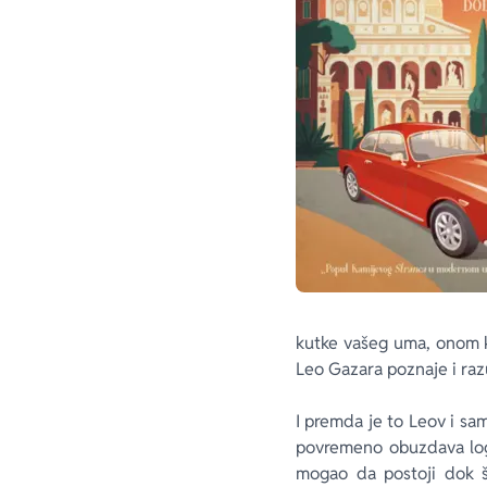
kutke vašeg uma, onom ko
Leo Gazara poznaje i raz
I premda je to Leov i sam
povremeno obuzdava logik
mogao da postoji dok š