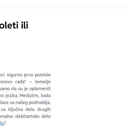
eti ili
ci sigurno prvo pomisle
onovo rađa“ – temelje
 samo da su je oplemenili
stvo jezika. Međutim, kada
aze sa našeg podneblja,
za ključna dela drugih
menalno debitantsko delo
du
“.