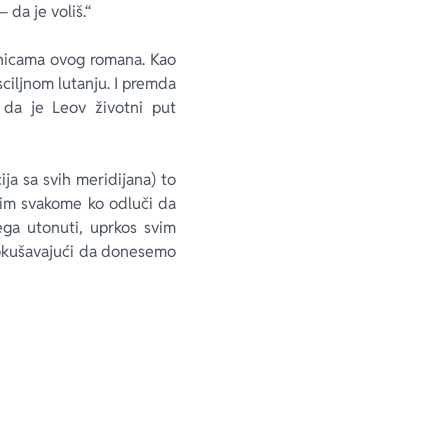
 da je voliš.“
ranicama ovog romana. Kao
sciljnom lutanju. I premda
da je Leov životni put
ja sa svih meridijana) to
vim svakome ko odluči da
ega utonuti, uprkos svim
 pokušavajući da donesemo