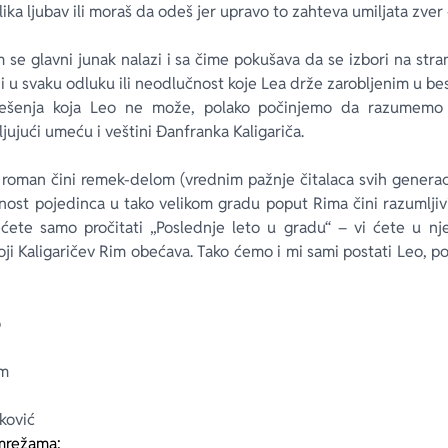
elika ljubav ili moraš da odeš jer upravo to zahteva umiljata zver –
 se glavni junak nalazi i sa čime pokušava da se izbori na st
ni u svaku odluku ili neodlučnost koje Lea drže zarobljenim u be
ešenja koja Leo ne može, polako počinjemo da razumemo 
jujući umeću i veštini Đanfranka Kaligariča.
v roman čini remek-delom (vrednim pažnje čitalaca svih generaci
ost pojedinca u tako velikom gradu poput Rima čini razumlji
Nećete samo pročitati „Poslednje leto u gradu“ – vi ćete u nj
 koji Kaligaričev Rim obećava. Tako ćemo i mi sami postati Leo,
o
om
ković
mrežama: