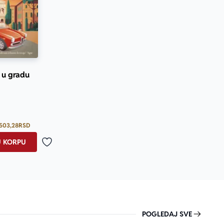
o u gradu
Prosecna ocena je 5.0 od 5
503,28
RSD
U KORPU
Dodaj u omiljene
POGLEDAJ SVE