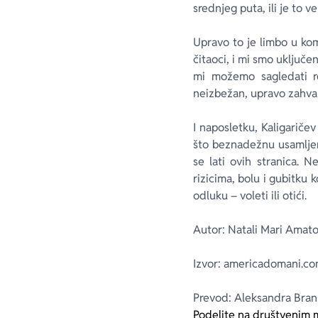
srednjeg puta, ili je to v
Upravo to je limbo u kom
čitaoci, i mi smo uključe
mi možemo sagledati r
neizbežan, upravo zahval
I naposletku, Kaligariče
što beznadežnu usamljen
se lati ovih stranica. 
rizicima, bolu i gubitku
odluku – voleti ili otići.
Autor: Natali Mari Amat
Izvor: americadomani.c
Prevod: Aleksandra Bran
Podelite na društvenim 