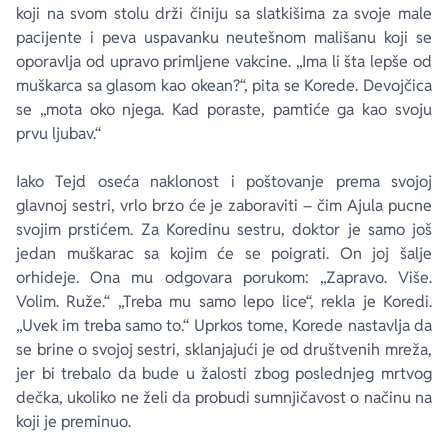
koji na svom stolu drži činiju sa slatkišima za svoje male
pacijente i peva uspavanku neutešnom mališanu koji se
oporavlja od upravo primljene vakcine. „Ima li šta lepše od
muškarca sa glasom kao okean?“, pita se Korede. Devojčica
se „mota oko njega. Kad poraste, pamtiće ga kao svoju
prvu ljubav.“
Iako Tejd oseća naklonost i poštovanje prema svojoj
glavnoj sestri, vrlo brzo će je zaboraviti – čim Ajula pucne
svojim prstićem. Za Koredinu sestru, doktor je samo još
jedan muškarac sa kojim će se poigrati. On joj šalje
orhideje. Ona mu odgovara porukom: „Zapravo. Više.
Volim. Ruže.“ „Treba mu samo lepo lice“, rekla je Koredi.
„Uvek im treba samo to.“ Uprkos tome, Korede nastavlja da
se brine o svojoj sestri, sklanjajući je od društvenih mreža,
jer bi trebalo da bude u žalosti zbog poslednjeg mrtvog
dečka, ukoliko ne želi da probudi sumnjičavost o načinu na
koji je preminuo.