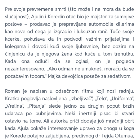
Pre svoje prevremene smrti (što može i ne mora da bude
slučajnost), Ajulin i Koredin otac bio je majstor za sumnjive
poslove – prodavao je prepravljane automobile dilerima
kao nove od čega je izgradio i luksuzan ranč. Tuče svoje
kćerke, pokušava da ih podvodi važnim prijateljima i
kolegama i dovodi kući svoje ljubavnice, bez obzira na
činjenicu da je njegova žena kod kuće u tom trenutku.
Kada ona odluči da se oglasi, on je pogleda
nezainteresovano. „Ako odmah ne umukneš, moraću da se
pozabavim tobom.“ Majka devojčica poseže za sedativom.
Roman je napisan u odsečnom ritmu koji nosi radnju.
Kratka poglavlja naslovljena „Izbeljivač“, „Telo“, „Uniforma“,
„Vrelina“, „Pitanja“ slede jedno za drugim poput brzih
udaraca po bubnjevima. Neki inertniji pisac bi stvari
ostavio na tome. Ali autorka priči dodaje još mračniji obrt
kada Ajula pokaže interesovanje upravo za onoga u koga
je Korede potajno zaljubljena, predivnog dr Tejda Otumua,