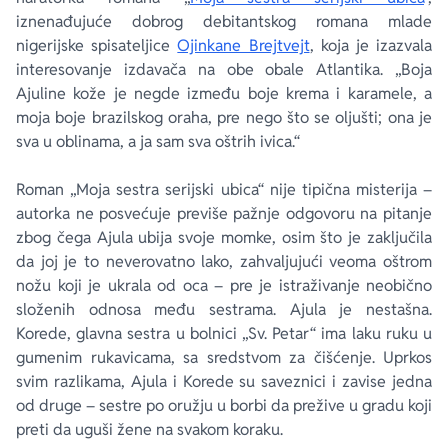
iznenađujuće dobrog debitantskog romana mlade
nigerijske spisateljice
Ojinkane Brejtvejt
, koja je izazvala
interesovanje izdavača na obe obale Atlantika. „Boja
Ajuline kože je negde između boje krema i karamele, a
moja boje brazilskog oraha, pre nego što se oljušti; ona je
sva u oblinama, a ja sam sva oštrih ivica.“
Roman „Moja sestra serijski ubica“ nije tipična misterija –
autorka ne posvećuje previše pažnje odgovoru na pitanje
zbog čega Ajula ubija svoje momke, osim što je zaključila
da joj je to neverovatno lako, zahvaljujući veoma oštrom
nožu koji je ukrala od oca – pre je istraživanje neobično
složenih odnosa među sestrama. Ajula je nestašna.
Korede, glavna sestra u bolnici „Sv. Petar“ ima laku ruku u
gumenim rukavicama, sa sredstvom za čišćenje. Uprkos
svim razlikama, Ajula i Korede su saveznici i zavise jedna
od druge – sestre po oružju u borbi da prežive u gradu koji
preti da uguši žene na svakom koraku.