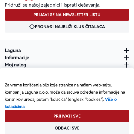
Pridruži se našoj zajednici i isprati dešavanja.
PRIJAVI SE NA NEWSLETTER LISTU
PRONAĐI NAJBLIŽI KLUB ČITALACA
Laguna
Informacije
Moj nalog
Za vreme korišćenja bilo koje stranice na našem web-sajtu,
kompanija Laguna d.o.o. može da sačuva određene informacije na
korisnikov uređaj putem "kolačića" (engleski "cookies").
Više o
kolačićima
PRIHVATI SVE
ODBACI SVE
Posetite našu Facebook stranicu
Posetite našu X stranicu
Posetite našu Instagram stranicu
Posetite naš YouTube
Posetite našu TikTok stranicu
Posetite našu LinkedIn stranicu
Copyright © Laguna d.o.o. Starine Novaka 23, Beograd •