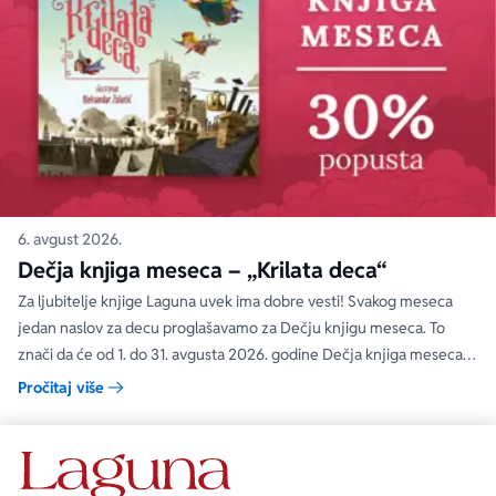
6. avgust 2026.
Dečja knjiga meseca – „Krilata deca“
Za ljubitelje knjige Laguna uvek ima dobre vesti! Svakog meseca
jedan naslov za decu proglašavamo za Dečju knjigu meseca. To
znači da će od 1. do 31. avgusta 2026. godine Dečja knjiga meseca
moći da se kupi na specijalnom popustu od 30%. Uz ovaj popust ne
Pročitaj više
važe članski i količinski popust.