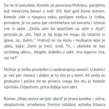
Da ne bi poludela, Korede se poverava Muhtaru, pacijentu
koji mesecima boravi u sobi 313. Kad god klone duhom,
Korede uđe u njegovu sobu, podigne stolicu iz ćoška,
primakne je na samo par centimetara od kreveta i istrese
sve iz sebe. „Došla sam da popričam sa njim o Ajuli“,
priznala je. „Ali, Tejd je taj koga ne mogu da izbacim iz
glave. Ja... želim...“ Vrativši se na Ajulu i muškarce koje je
ubila, kaže: „Femi je treći, znaš. Tri, i obeleže te kao
serijskog ubicu... Negde, duboko u sebi, ona sigurno zna,
zar ne?“
Muhtar je teško povređen u saobraćajnoj nesreći. U bolnici
je već pet meseci i dobro je to što je u komi. Ali onda se
probudio i počeo da se priseća svega što mu je Korede
ispričala. Odjednom, priča dobija novi obrt.
Roman „Moja sestra serijski ubica“ je prava bomba – oštra,
eksplozivna, urnebesna. Smrtno ozbiljna, autorka čitaoca