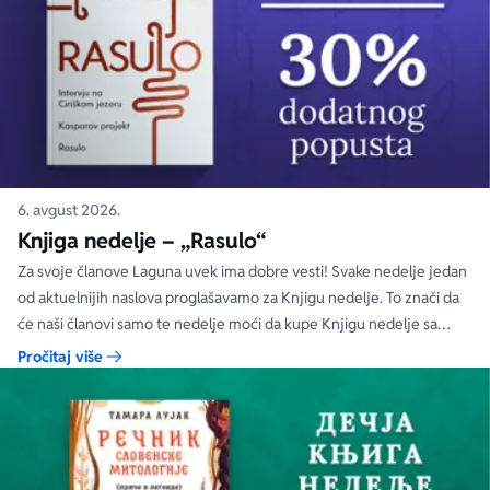
6. avgust 2026.
Knjiga nedelje – „Rasulo“
Za svoje članove Laguna uvek ima dobre vesti! Svake nedelje jedan
od aktuelnijih naslova proglašavamo za Knjigu nedelje. To znači da
će naši članovi samo te nedelje moći da kupe Knjigu nedelje sa
specijalnim DODATNIM popustom od 30%.
Pročitaj više