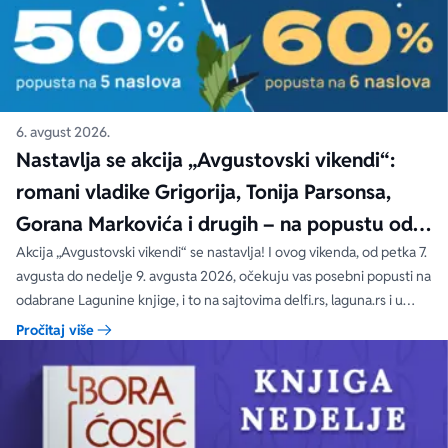
6. avgust 2026.
Nastavlja se akcija „Avgustovski vikendi“:
romani vladike Grigorija, Tonija Parsonsa,
Gorana Markovića i drugih – na popustu od
čak 40, 50 i 60%
Akcija „Avgustovski vikendi“ se nastavlja! I ovog vikenda, od petka 7.
avgusta do nedelje 9. avgusta 2026, očekuju vas posebni popusti na
odabrane Lagunine knjige, i to na sajtovima delfi.rs, laguna.rs i u
svim Delfi knjižarama.
Pročitaj više