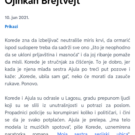
Ojinkan Brejtvejt
Ekranizovane knjige
Poezija
Bojan Ljubenović
Peter Handke
10. jun 2021.
Prikazi
Za poklon
Lični razvoj i popularna psihologija
Dejan Tiago-Stanković
Harlan Koben
Korede zna da izbeljivač neutrališe miris krvi, da ormarić
ispod sudopere treba da sadrži sve ono „što je neophodno
E-knjige
Biografija
Milica Jakovljević Mir-Jam
Elif Šafak
da se ukloni prljavština i masnoća“ i da joj ribanje pomaže
da misli. Korede je stručnjak za čišćenje. To je dobro, jer
Autori
kada je njena mlađa sestra Ajula po treći put pozove i
kaže: „Korede, ubila sam ga“, neko će morati da zasuče
rukave. Ponovo.
Korede i Ajula su odrasle u Lagosu, gradu prepunom ljudi
koji su se slili iz unutrašnjosti u potrazi za poslom.
Propadnici policije su korumpirani koliko i političari, i čini
se da je svako potplaćen. Ajula je prelepa. „Ima telo
modela iz muzičkih spotova“, piše Korede, uznemirena
naratorka romana „
Moja sestra serijski ubica
“,