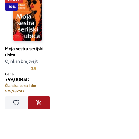
-10%
Moja sestra serijski
ubica
Ojinkan Brejtvejt
Prosecna ocena je 3.5 od 5
3.5
Cena:
799,00
RSD
Članska cena i do:
575,28
RSD
Dodaj u omiljene
DODAJ U KORPU