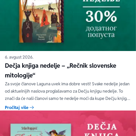
6. avgust 2026.
Dečja knjiga nedelje – „Rečnik slovenske
mitologije“
Za svoje članove Laguna uvek ima dobre vesti! Svake nedelje jedan
od aktuelnijih naslova proglašavamo za Dečju knjigu nedelje. To
znači da će naši članovi samo te nedelje moći da kupe Dečju knjigu
nedelje sa specijalnim DODATNIM popustom od 30%.
Pročitaj više