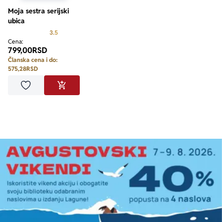
Moja sestra serijski
ubica
Prosecna ocena je 3.5 od 5
3.5
Cena:
799,00
RSD
Članska cena i do:
575,28
RSD
Dodaj u omiljene
DODAJ U KORPU