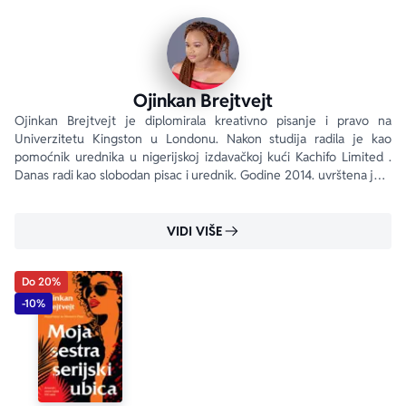
Ojinkan Brejtvejt
Ojinkan Brejtvejt je diplomirala kreativno pisanje i pravo na 
Univerzitetu Kingston u Londonu. Nakon studija radila je kao 
pomoćnik urednika u nigerijskoj izdavačkoj kući Kachifo Limited . 
Danas radi kao slobodan pisac i urednik. Godine 2014. uvrštena je u 
10 najboljih pesnika na pesničkom takmičenju Eko Poetry Slam , a 
2016.
VIDI VIŠE
Do 20%
-10%