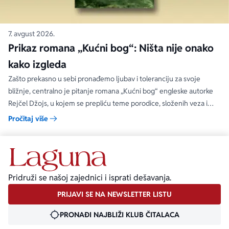
7. avgust 2026.
Prikaz romana „Kućni bog“: Ništa nije onako
kako izgleda
Zašto prekasno u sebi pronađemo ljubav i toleranciju za svoje
bližnje, centralno je pitanje romana „Kućni bog“ engleske autorke
Rejčel Džojs, u kojem se prepliću teme porodice, složenih veza i
umetnosti.
Pročitaj više
Pridruži se našoj zajednici i isprati dešavanja.
PRIJAVI SE NA NEWSLETTER LISTU
PRONAĐI NAJBLIŽI KLUB ČITALACA