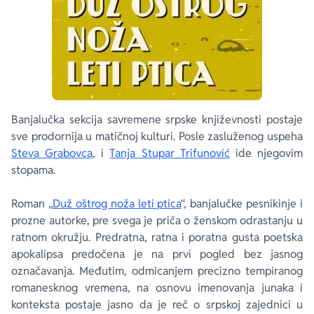
Banjalučka sekcija savremene srpske književnosti postaje
sve prodornija u matičnoj kulturi. Posle zasluženog uspeha
Steva Grabovca
, i
Tanja Stupar Trifunović
ide njegovim
stopama.
Roman „
Duž oštrog noža leti ptica
“, banjalučke pesnikinje i
prozne autorke, pre svega je priča o ženskom odrastanju u
ratnom okružju. Predratna, ratna i poratna gusta poetska
apokalipsa predočena je na prvi pogled bez jasnog
označavanja. Međutim, odmicanjem precizno tempiranog
romanesknog vremena, na osnovu imenovanja junaka i
konteksta postaje jasno da je reč o srpskoj zajednici u