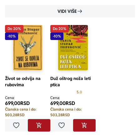
VIDI VIŠE
Do 20%
Do 20%
-10%
-10%
Život se odvija na
Duž oštrog noža leti
rubovima
ptica
Prosecna ocena je 5.0 od 5
5.0
Cena:
Cena:
699,00
RSD
699,00
RSD
Članska cena i do:
Članska cena i do:
503,28
RSD
503,28
RSD
Dodaj u omiljene
Dodaj u omiljene
DODAJ U KORPU
DODAJ U KORPU