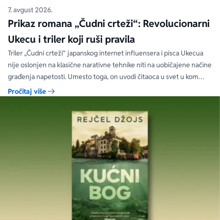
7. avgust 2026.
Prikaz romana „Čudni crteži“: Revolucionarni
Ukecu i triler koji ruši pravila
Triler „Čudni crteži“ japanskog internet influensera i pisca Ukecua
nije oslonjen na klasične narativne tehnike niti na uobičajene načine
građenja napetosti. Umesto toga, on uvodi čitaoca u svet u kom
priložene ilustracije govore više od reči, a ono što je nacrtano često
Pročitaj više
nosi dublju istinu od onoga što je izgovoreno.