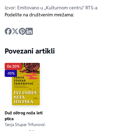
Izvor: Emitovano u „Kulturnom centru“ RTS-a
Podelite na društvenim mrežama:
Povezani artikli
Do 20%
-10%
Duž oštrog noža leti
ptica
Tanja Stupar Trifunović