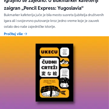
Igrajmo se zajedno: U Bukmarker kafeteriji
zaigran „Pencil Express: Yugoslavia“
Bukmarker kafeterija juče je bila mesto susreta ljubitelja društvenih
igara ali i svojevrsno putovanje kroz jedno vreme koje je zauvek
ostalo deo naše zajedničke istorije.
Pročitaj više