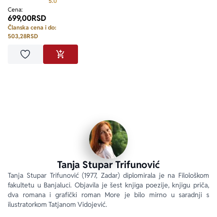
Prosecna ocena je 5.0 od 5
5.0
Cena:
699,00
RSD
Članska cena i do:
503,28
RSD
Dodaj u omiljene
DODAJ U KORPU
Tanja Stupar Trifunović
Tanja Stupar Trifunović (1977, Zadar) diplomirala je na Filološkom 
fakultetu u Banjaluci. Objavila je šest knjiga poezije, knjigu priča, 
dva romana i grafički roman More je bilo mirno u saradnji s 
ilustratorkom Tatjanom Vidojević.