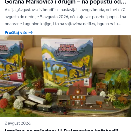
Gorana Markovića i drugih – na popustu od
čak 40, 50 i 60%
Akcija „Avgustovski vikendi“ se nastavlja! I ovog vikenda, od petka 7.
avgusta do nedelje 9. avgusta 2026, očekuju vas posebni popusti na
odabrane Lagunine knjige, i to na sajtovima delfi.rs, laguna.rs i u
svim Delfi knjižarama.
Pročitaj više
7. avgust 2026.