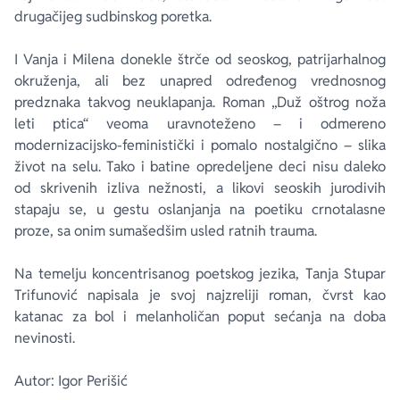
drugačijeg sudbinskog poretka.
I Vanja i Milena donekle štrče od seoskog, patrijarhalnog
okruženja, ali bez unapred određenog vrednosnog
predznaka takvog neuklapanja. Roman „Duž oštrog noža
leti ptica“ veoma uravnoteženo – i odmereno
modernizacijsko-feministički i pomalo nostalgično – slika
život na selu. Tako i batine opredeljene deci nisu daleko
od skrivenih izliva nežnosti, a likovi seoskih jurodivih
stapaju se, u gestu oslanjanja na poetiku crnotalasne
proze, sa onim sumašedšim usled ratnih trauma.
Na temelju koncentrisanog poetskog jezika, Tanja Stupar
Trifunović napisala je svoj najzreliji roman, čvrst kao
katanac za bol i melanholičan poput sećanja na doba
nevinosti.
Autor: Igor Perišić