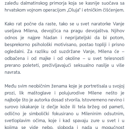
zaleđu dalmatinskog primorja koja se kasnije suočava sa
hrvatskom vojnom operacijom „Oluja“ i etničkim čišćenjem.
Kako rat počne da raste, tako se u svet naratorke Vanje
useljava Milena, devojčica na pragu devojaštva. Njihov
odnos je najpre hladan i neprijateljski da bi potom,
besprekorno psihološki motivisano, postao topliji i prisno
ogledalni. Za razliku od suzdržane Vanje, Milena će –
odbačena i od majke i od okoline – u svet telesnosti
prerano poleteti, preživljavajući seksualno nasilje u više
navrata.
Među svim neobičnim ženama koje je portretisala u svojoj
prozi, lik maštoglave i polujurodive Milene nešto je
najbolje što je autorka dosad stvorila. Istovremeno nevino i
surovo iskakanje iz dečje kože ili tela bržeg od pameti,
odlično je simbolički fokusirano u Mileninim odsutnim,
svetloplavim očima, koje i kad spavaju zure u svet i u
kojima se vide nebo, sloboda i nada u mogućnost