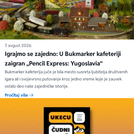
7. avgust 2026.
Igrajmo se zajedno: U Bukmarker kafeteriji
zaigran „Pencil Express: Yugoslavia“
Bukmarker kafeterija juče je bila mesto susreta ljubitelja društvenih
igara ali i svojevrsno putovanje kroz jedno vreme koje je zauvek
ostalo deo naše zajedničke istorije.
Pročitaj više