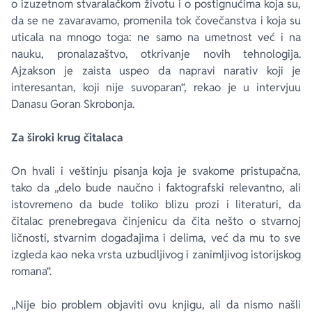
o izuzetnom stvaralačkom životu i o postignućima koja su,
da se ne zavaravamo, promenila tok čovečanstva i koja su
uticala na mnogo toga: ne samo na umetnost već i na
nauku, pronalazaštvo, otkrivanje novih tehnologija.
Ajzakson je zaista uspeo da napravi narativ koji je
interesantan, koji nije suvoparan“, rekao je u intervjuu
Danasu
Goran Skrobonja.
Za široki krug čitalaca
On hvali i veštinju pisanja koja je svakome pristupačna,
tako da „delo bude naučno i faktografski relevantno, ali
istovremeno da bude toliko blizu prozi i literaturi, da
čitalac prenebregava činjenicu da čita nešto o stvarnoj
ličnosti, stvarnim događajima i delima, već da mu to sve
izgleda kao neka vrsta uzbudljivog i zanimljivog istorijskog
romana“.
„Nije bio problem objaviti ovu knjigu, ali da nismo našli