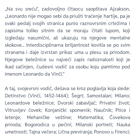
„Na svu sreću“, zadovoljno čitaocu saopštava Ajzakson,
„Leonardo nije mogao sebi da priušti traćenje hartije, pa je
svaki pedalj svojih stranica punio raznovrsnim crtežima i
zapisima toliko sitnim da se moraju čitati lupom, koji
izgledaju nasumični, ali ukazuju na njegove mentalne
skokove... Interdisciplinarna briljantnost kovitla se po svim
stranama i daje izvrstan prikaz uma u plesu sa prirodom.
Njegove beležnice su najveći zapis radoznalosti koji je
ikad sačinjen, čudesni vodič za osobu koju pamtimo pod
imenom Leonardo da Vinči.“
A taj, svojevrsni vodič, dešava se kroz poglavlja koja slede:
Detinstvo (Vinči, 1452-1464); Šegrt; Samostalan; Milano;
Leonardove beležnice; Dvorski zabavljač; Privatni život;
Vitruvijev čovek; Konjanički spomenik; Naučnik; Ptice i
letenje; Mehaničke veštine; Matematika; Čovekova
priroda; Bogorodica u pećini; Milanski portreti; Nauka
umetnosti; Tajna večera; Lična previranja; Ponovo u Firenci;