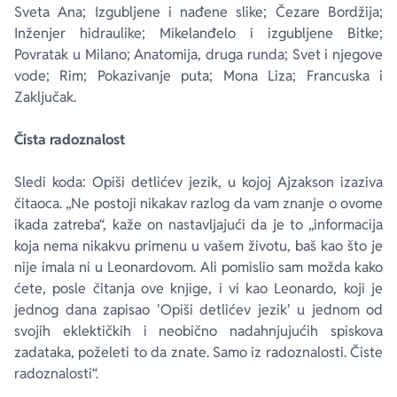
Sveta Ana; Izgubljene i nađene slike; Čezare Bordžija;
Inženjer hidraulike; Mikelanđelo i izgubljene Bitke;
Povratak u Milano; Anatomija, druga runda; Svet i njegove
vode; Rim; Pokazivanje puta; Mona Liza; Francuska i
Zaključak.
Čista radoznalost
Sledi koda: Opiši detlićev jezik, u kojoj Ajzakson izaziva
čitaoca. „Ne postoji nikakav razlog da vam znanje o ovome
ikada zatreba“, kaže on nastavljajući da je to „informacija
koja nema nikakvu primenu u vašem životu, baš kao što je
nije imala ni u Leonardovom. Ali pomislio sam možda kako
ćete, posle čitanja ove knjige, i vi kao Leonardo, koji je
jednog dana zapisao 'Opiši detlićev jezik' u jednom od
svojih eklektičkih i neobično nadahnjujućih spiskova
zadataka, poželeti to da znate. Samo iz radoznalosti. Čiste
radoznalosti“.