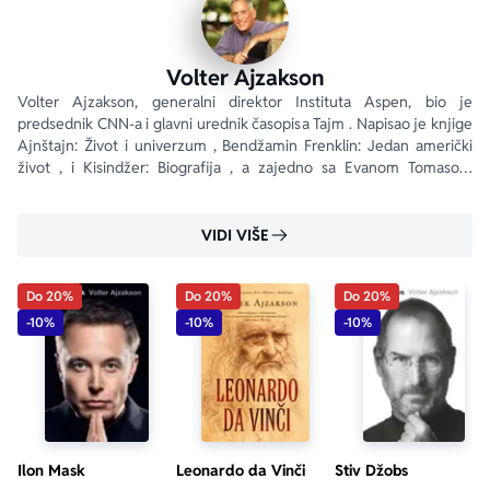
Volter Ajzakson
Volter Ajzakson, generalni direktor Instituta Aspen, bio je 
predsednik CNN-a i glavni urednik časopisa Tajm . Napisao je knjige 
Ajnštajn: Život i univerzum , Bendžamin Frenklin: Jedan američki 
život , i Kisindžer: Biografija , a zajedno sa Evanom Tomasom 
napisao je knjigu Mudraci: Šest prijatelja i svet koji su stvorili .
VIDI VIŠE
Do 20%
Do 20%
Do 20%
-10%
-10%
-10%
Ilon Mask
Leonardo da Vinči
Stiv Džobs