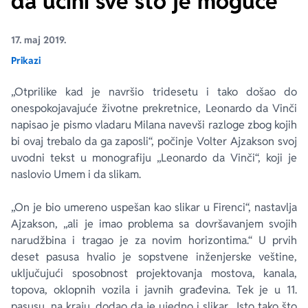
da učini sve što je moguće
Ekranizovane knjige
Poezija
Bojan Ljubenović
Peter Handke
17. maj 2019.
Prikazi
Za poklon
Lični razvoj i popularna psihologija
Dejan Tiago-Stanković
Harlan Koben
„Otprilike kad je navršio tridesetu i tako došao do
onespokojavajuće životne prekretnice, Leonardo da Vinči
E-knjige
Biografija
Milica Jakovljević Mir-Jam
Elif Šafak
napisao je pismo vladaru Milana navevši razloge zbog kojih
bi ovaj trebalo da ga zaposli“, počinje Volter Ajzakson svoj
Autori
uvodni tekst u monografiju „Leonardo da Vinči“, koji je
naslovio Umem i da slikam.
„On je bio umereno uspešan kao slikar u Firenci“, nastavlja
Ajzakson, „ali je imao problema sa dovršavanjem svojih
narudžbina i tragao je za novim horizontima.“ U prvih
deset pasusa hvalio je sopstvene inženjerske veštine,
uključujući sposobnost projektovanja mostova, kanala,
topova, oklopnih vozila i javnih građevina. Tek je u 11.
pasusu, na kraju, dodao da je ujedno i slikar. „Isto tako što