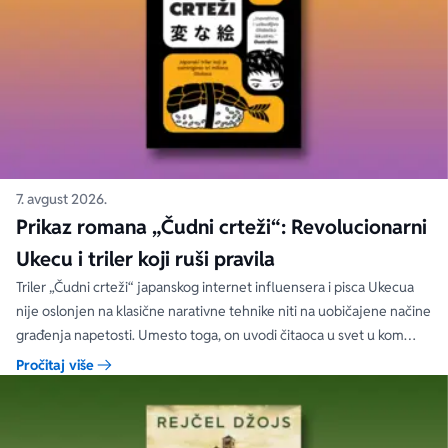
7. avgust 2026.
Prikaz romana „Čudni crteži“: Revolucionarni
Ukecu i triler koji ruši pravila
Triler „Čudni crteži“ japanskog internet influensera i pisca Ukecua
nije oslonjen na klasične narativne tehnike niti na uobičajene načine
građenja napetosti. Umesto toga, on uvodi čitaoca u svet u kom
priložene ilustracije govore više od reči, a ono što je nacrtano često
Pročitaj više
nosi dublju istinu od onoga što je izgovoreno.