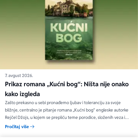
7. avgust 2026.
Prikaz romana „Kućni bog“: Ništa nije onako
kako izgleda
Zašto prekasno u sebi pronađemo ljubav i toleranciju za svoje
bližnje, centralno je pitanje romana „Kućni bog“ engleske autorke
Rejčel Džojs, u kojem se prepliću teme porodice, složenih veza i
umetnosti.
Pročitaj više