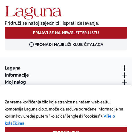
Pridruži se našoj zajednici i isprati dešavanja.
PRIJAVI SE NA NEWSLETTER LISTU
PRONAĐI NAJBLIŽI KLUB ČITALACA
Laguna
Informacije
Moj nalog
Za vreme korišćenja bilo koje stranice na našem web-sajtu,
kompanija Laguna d.o.o. može da sačuva određene informacije na
korisnikov uređaj putem "kolačića" (engleski "cookies").
Više o
kolačićima