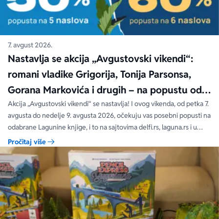
7. avgust 2026.
Nastavlja se akcija „Avgustovski vikendi“:
romani vladike Grigorija, Tonija Parsonsa,
Gorana Markovića i drugih – na popustu od
čak 40, 50 i 60%
Akcija „Avgustovski vikendi“ se nastavlja! I ovog vikenda, od petka 7.
avgusta do nedelje 9. avgusta 2026, očekuju vas posebni popusti na
odabrane Lagunine knjige, i to na sajtovima delfi.rs, laguna.rs i u
svim Delfi knjižarama.
Pročitaj više