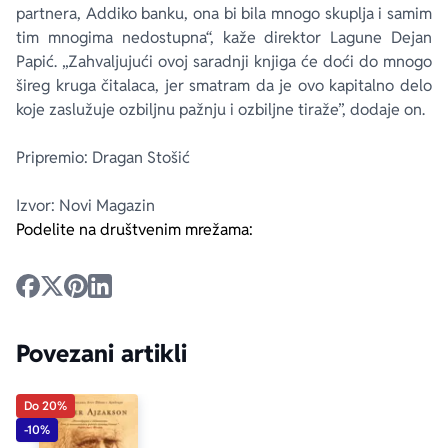
partnera, Addiko banku, ona bi bila mnogo skuplja i samim
tim mnogima nedostupna“, kaže direktor Lagune Dejan
Papić. „Zahvaljujući ovoj saradnji knjiga će doći do mnogo
šireg kruga čitalaca, jer smatram da je ovo kapitalno delo
koje zaslužuje ozbiljnu pažnju i ozbiljne tiraže”, dodaje on.
Pripremio: Dragan Stošić
Izvor: Novi Magazin
Podelite na društvenim mrežama:
Povezani artikli
Do 20%
-10%