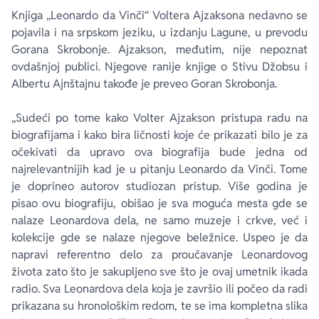
Knjiga „Leonardo da Vinči“ Voltera Ajzaksona nedavno se
pojavila i na srpskom jeziku, u izdanju Lagune, u prevodu
Gorana Skrobonje. Ajzakson, međutim, nije nepoznat
ovdašnjoj publici. Njegove ranije knjige o Stivu Džobsu i
Albertu Ajnštajnu takođe je preveo Goran Skrobonja.
„Sudeći po tome kako Volter Ajzakson pristupa radu na
biografijama i kako bira ličnosti koje će prikazati bilo je za
očekivati da upravo ova biografija bude jedna od
najrelevantnijih kad je u pitanju Leonardo da Vinči. Tome
je doprineo autorov studiozan pristup. Više godina je
pisao ovu biografiju, obišao je sva moguća mesta gde se
nalaze Leonardova dela, ne samo muzeje i crkve, već i
kolekcije gde se nalaze njegove beležnice. Uspeo je da
napravi referentno delo za proučavanje Leonardovog
života zato što je sakupljeno sve što je ovaj umetnik ikada
radio. Sva Leonardova dela koja je završio ili počeo da radi
prikazana su hronološkim redom, te se ima kompletna slika