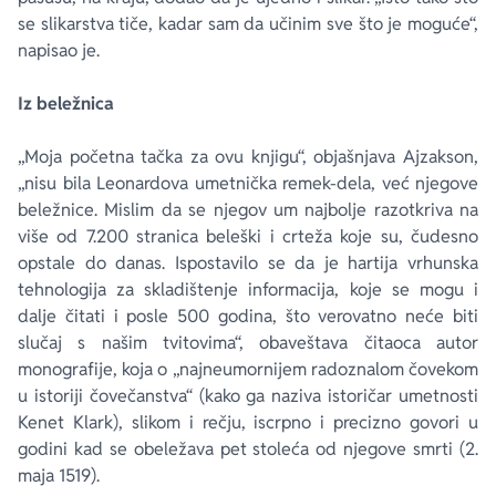
se slikarstva tiče, kadar sam da učinim sve što je moguće“,
napisao je.
Iz beležnica
„Moja početna tačka za ovu knjigu“, objašnjava Ajzakson,
„nisu bila Leonardova umetnička remek-dela, već njegove
beležnice. Mislim da se njegov um najbolje razotkriva na
više od 7.200 stranica beleški i crteža koje su, čudesno
opstale do danas. Ispostavilo se da je hartija vrhunska
tehnologija za skladištenje informacija, koje se mogu i
dalje čitati i posle 500 godina, što verovatno neće biti
slučaj s našim tvitovima“, obaveštava čitaoca autor
monografije, koja o „najneumornijem radoznalom čovekom
u istoriji čovečanstva“ (kako ga naziva istoričar umetnosti
Kenet Klark), slikom i rečju, iscrpno i precizno govori u
godini kad se obeležava pet stoleća od njegove smrti (2.
maja 1519).