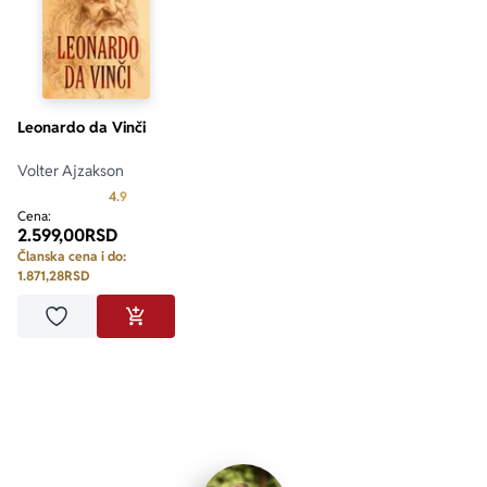
Leonardo da Vinči
Volter Ajzakson
Prosecna ocena je 4.9 od 5
4.9
Cena:
2.599,00
RSD
Članska cena i do:
1.871,28
RSD
Dodaj u omiljene
DODAJ U KORPU