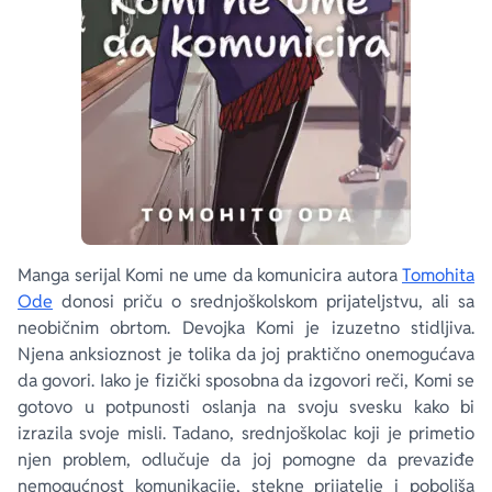
Manga serijal Komi ne ume da komunicira autora
Tomohita
Ode
donosi priču o srednjoškolskom prijateljstvu, ali sa
neobičnim obrtom. Devojka Komi je izuzetno stidljiva.
Njena anksioznost je tolika da joj praktično onemogućava
da govori. Iako je fizički sposobna da izgovori reči, Komi se
gotovo u potpunosti oslanja na svoju svesku kako bi
izrazila svoje misli. Tadano, srednjoškolac koji je primetio
njen problem, odlučuje da joj pomogne da prevaziđe
nemogućnost komunikacije, stekne prijatelje i poboljša