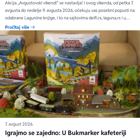
čak 40, 50 i 60%
Akcija „Avgustovski vikendi“ se nastavlja! I ovog vikenda, od petka 7.
avgusta do nedelje 9. avgusta 2026, očekuju vas posebni popusti na
odabrane Lagunine knjige, i to na sajtovima delfi.rs, laguna.rs i u
svim Delfi knjižarama.
Pročitaj više
7. avgust 2026.
Igrajmo se zajedno: U Bukmarker kafeteriji