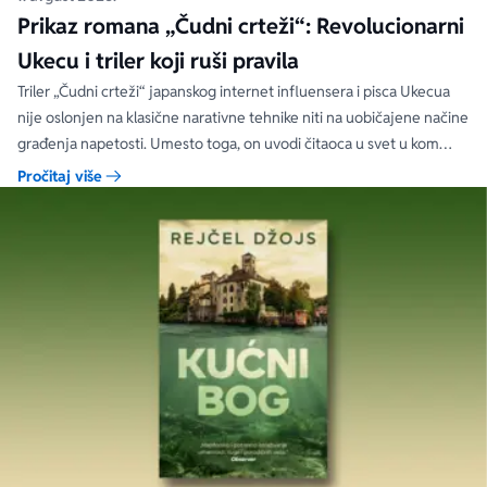
Prikaz romana „Čudni crteži“: Revolucionarni
Ukecu i triler koji ruši pravila
Triler „Čudni crteži“ japanskog internet influensera i pisca Ukecua
nije oslonjen na klasične narativne tehnike niti na uobičajene načine
građenja napetosti. Umesto toga, on uvodi čitaoca u svet u kom
priložene ilustracije govore više od reči, a ono što je nacrtano često
Pročitaj više
nosi dublju istinu od onoga što je izgovoreno.