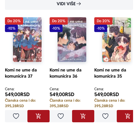
VIDI VIŠE
Do 20%
Do 20%
Do 20%
-10%
-10%
-10%
Komi ne ume da
Komi ne ume da
Komi ne ume da
komunicira 37
komunicira 36
komunicira 35
Cena:
Cena:
Cena:
549,00
RSD
549,00
RSD
549,00
RSD
Članska cena i do:
Članska cena i do:
Članska cena i do:
395,28
RSD
395,28
RSD
395,28
RSD
Dodaj u omiljene
Dodaj u omiljene
Dodaj u omilje
DODAJ U KORPU
DODAJ U KORPU
DODA