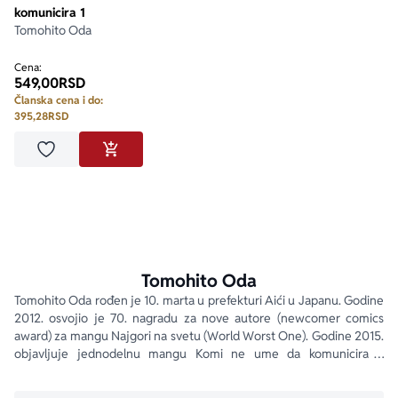
komunicira 1
Tomohito Oda
Cena:
549,00
RSD
Članska cena i do:
395,28
RSD
Dodaj u omiljene
DODAJ U KORPU
Tomohito Oda
Tomohito Oda rođen je 10. marta u prefekturi Aići u Japanu. Godine 
2012. osvojio je 70. nagradu za nove autore (newcomer comics 
award) za mangu Najgori na svetu (World Worst One). Godine 2015. 
objavljuje jednodelnu mangu Komi ne ume da komunicira u 
časopisu Weekly Shonen Sunday . Zbog velike popularnosti 
nastavlja serijal od 2016. godine.