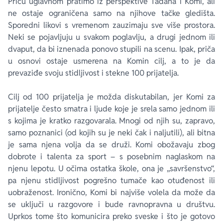
Priču uglavnom pratimo iz perspektive Tadana i Komi, ali
ne ostaje ograničena samo na njihove tačke gledišta.
Sporedni likovi s vremenom zauzimaju sve više prostora.
Neki se pojavljuju u svakom poglavlju, a drugi jednom ili
dvaput, da bi iznenada ponovo stupili na scenu. Ipak, priča
u osnovi ostaje usmerena na Komin cilj, a to je da
prevaziđe svoju stidljivost i stekne 100 prijatelja.
Cilj od 100 prijatelja je možda diskutabilan, jer Komi za
prijatelje često smatra i ljude koje je srela samo jednom ili
s kojima je kratko razgovarala. Mnogi od njih su, zapravo,
samo poznanici (od kojih su je neki čak i naljutili), ali bitna
je sama njena volja da se druži. Komi obožavaju zbog
dobrote i talenta za sport – s posebnim naglaskom na
njenu lepotu. U očima ostatka škole, ona je „savršenstvo“,
pa njenu stidljivost pogrešno tumače kao otuđenost ili
uobraženost. Ironično, Komi bi najviše volela da može da
se uključi u razgovore i bude ravnopravna u društvu.
Uprkos tome što komunicira preko sveske i što je gotovo