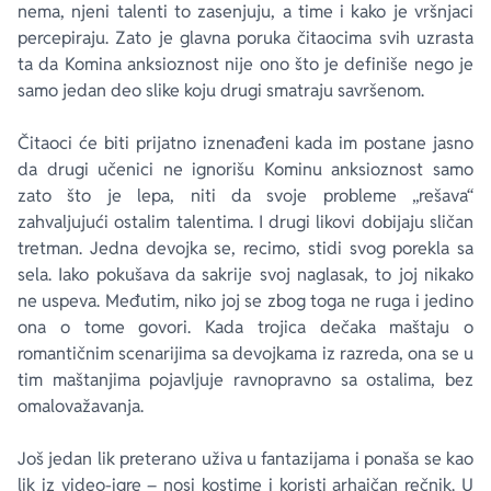
nema, njeni talenti to zasenjuju, a time i kako je vršnjaci
percepiraju. Zato je glavna poruka čitaocima svih uzrasta
ta da Komina anksioznost nije ono što je definiše nego je
samo jedan deo slike koju drugi smatraju savršenom.
Čitaoci će biti prijatno iznenađeni kada im postane jasno
da drugi učenici ne ignorišu Kominu anksioznost samo
zato što je lepa, niti da svoje probleme „rešava“
zahvaljujući ostalim talentima. I drugi likovi dobijaju sličan
tretman. Jedna devojka se, recimo, stidi svog porekla sa
sela. Iako pokušava da sakrije svoj naglasak, to joj nikako
ne uspeva. Međutim, niko joj se zbog toga ne ruga i jedino
ona o tome govori. Kada trojica dečaka maštaju o
romantičnim scenarijima sa devojkama iz razreda, ona se u
tim maštanjima pojavljuje ravnopravno sa ostalima, bez
omalovažavanja.
Još jedan lik preterano uživa u fantazijama i ponaša se kao
lik iz video-igre – nosi kostime i koristi arhaičan rečnik. U