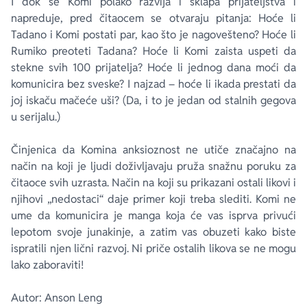
I dok se Komi polako razvija i sklapa prijateljstva i
napreduje, pred čitaocem se otvaraju pitanja: Hoće li
Tadano i Komi postati par, kao što je nagovešteno? Hoće li
Rumiko preoteti Tadana? Hoće li Komi zaista uspeti da
stekne svih 100 prijatelja? Hoće li jednog dana moći da
komunicira bez sveske? I najzad – hoće li ikada prestati da
joj iskaču mačeće uši? (Da, i to je jedan od stalnih gegova
u serijalu.)
Činjenica da Komina anksioznost ne utiče značajno na
način na koji je ljudi doživljavaju pruža snažnu poruku za
čitaoce svih uzrasta. Način na koji su prikazani ostali likovi i
njihovi „nedostaci“ daje primer koji treba slediti.
Komi ne
ume da komunicira
je manga koja će vas isprva privući
lepotom svoje junakinje, a zatim vas obuzeti kako biste
ispratili njen lični razvoj. Ni priče ostalih likova se ne mogu
lako zaboraviti!
Autor: Anson Leng