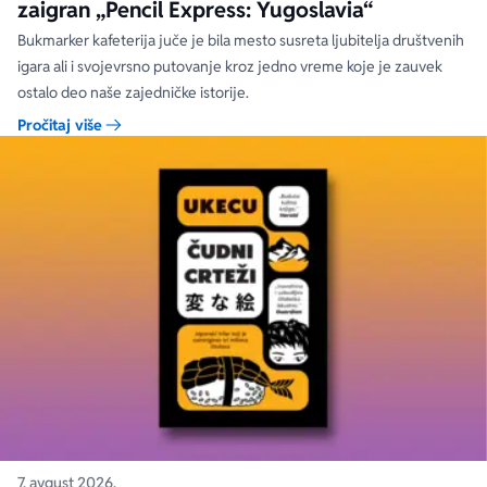
zaigran „Pencil Express: Yugoslavia“
Bukmarker kafeterija juče je bila mesto susreta ljubitelja društvenih
igara ali i svojevrsno putovanje kroz jedno vreme koje je zauvek
ostalo deo naše zajedničke istorije.
Pročitaj više
7. avgust 2026.