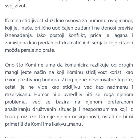
svoj život.
Komina stidljivost služi kao osnova za humor u ovoj mangi,
koji je, inače, prilično uobičajen za žanr i ne donosi previše
iznenađenja. Iako postoji konflikt, priča je lagana i
zamišljena kao predah od dramatičnijih serijala koje čitaoci
možda paralelno prate.
Ono što
Komi ne ume da komunicira
razlikuje od drugih
mangi jeste način na koji Kominu stidljivost koristi kao
izvor pozitivnog humora. Zbog njene neverovatne lepote,
ostali je ne vide kao stidljivu već kao nadmenu i
rezervisanu. Humor nije uvredljiv niti se ruga njenom
problemu, već se bazira na njenom preteranom
analiziranju društvenih situacija i nesporazumima koji iz
toga proizlaze. Da nije njenih nesigurnosti, ostali ne bi ni
primetili da Komi ima ikakvu „manu“.