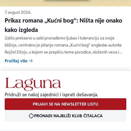
7. avgust 2026.
Prikaz romana „Kućni bog“: Ništa nije onako
kako izgleda
Zašto prekasno u sebi pronađemo ljubav i toleranciju za svoje
bližnje, centralno je pitanje romana „Kućni bog“ engleske autorke
Rejčel Džojs, u kojem se prepliću teme porodice, složenih veza i
umetnosti.
Pročitaj više
Pridruži se našoj zajednici i isprati dešavanja.
PRIJAVI SE NA NEWSLETTER LISTU
PRONAĐI NAJBLIŽI KLUB ČITALACA