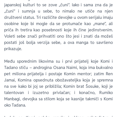
japanskoj kulturi to se zove „čuni“. Iako i sama zna da je
„čuni“ i sumnja u sebe, to nimalo ne utiče na njen
društveni status. Tri različite devojke u ovom serijalu imaju
osobine koje bi mogle da se protumače kao „mane“, ali
priča ih tretira kao posebnosti koje ih čine jedinstvenim.
Voleti sebe znači prihvatiti ono što jesi i znati da možeš
postati još bolja verzija sebe, a ova manga to savršeno
prikazuje.
Među sporednim likovima su i prvi prijatelj koje Komi i
Tadano stiču – androgina Osana Naimi, koja ima bukvalno
pet miliona prijatelja i postaje Komin mentor; zatim Ren
Jamai, Komina opsednuta obožavateljka koja je spremna
na sve kako bi joj se približila; Komin brat Šosuke, koji je
talentovan i izuzetno privlačan; i konačno, Rumiko
Manbagi, devojka sa stilom koja se kasnije takmiči s Komi
oko Tadana.