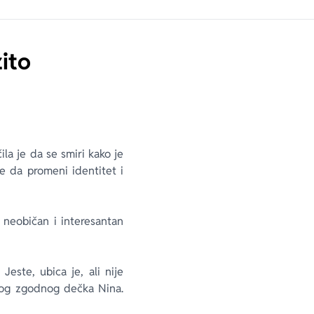
ito
ila je da se smiri kako je
e da promeni identitet i
 neobičan i interesantan
este, ubica je, ali nije
enog zgodnog dečka Nina.