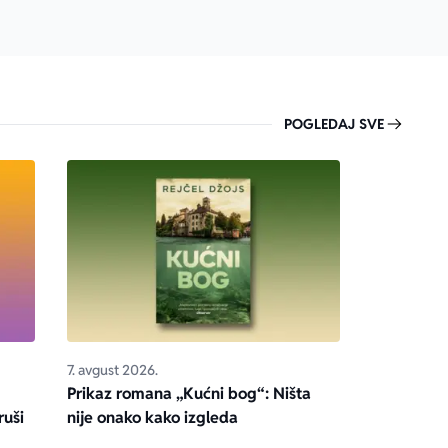
POGLEDAJ SVE
7. avgust 2026.
Prikaz romana „Kućni bog“: Ništa
ruši
nije onako kako izgleda