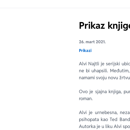
Prikaz knji
26. mart 2021.
Prikazi
Alvi Najtli je serijski u
ne bi uhapsili. Međutim
namami svoju novu žrtvu
Ovo je sjajna knjiga, p
roman.
Alvi je urnebesna, neza
psihopata kao Ted Bandi
Autorka je u liku Alvi sp