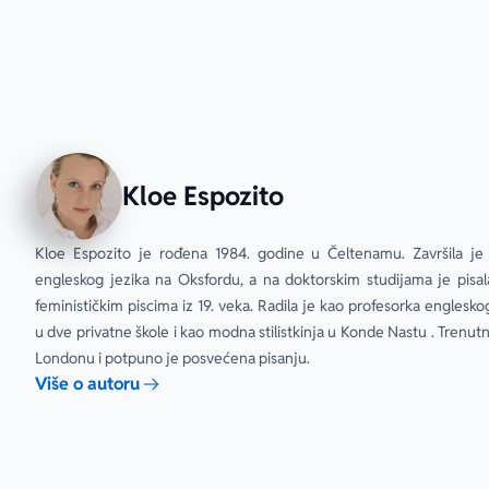
Kloe Espozito
Kloe Espozito je rođena 1984. godine u Čeltenamu. Završila je s
engleskog jezika na Oksfordu, a na doktorskim studijama je pisala
feminističkim piscima iz 19. veka. Radila je kao profesorka engleskog
u dve privatne škole i kao modna stilistkinja u Konde Nastu . Trenutno
Londonu i potpuno je posvećena pisanju.
Više o autoru