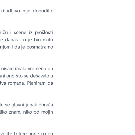
zbudljivo nije dogodilo.
iču i scene iz prošlosti
je danas. To je bio malo
sa njom i da je posmatramo
t, nisam imala vremena da
sni ono što se dešavalo u
dva romana. Planiram da
de se glavni junak obraća
oliko znam, niko od mojih
olite trilere pune crnog