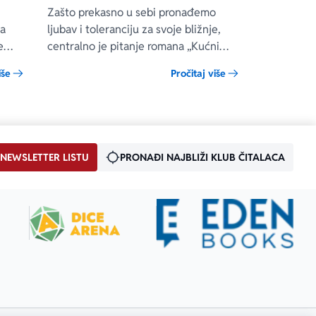
Zašto prekasno u sebi pronađemo
ua
ljubav i toleranciju za svoje bližnje,
e
centralno je pitanje romana „Kućni
bog“ engleske autorke Rejčel Džojs, u
iše
Pročitaj više
 on
kojem se prepliću teme porodice,
ene
složenih veza i umetnosti.
ono
.
 NEWSLETTER LISTU
PRONAĐI NAJBLIŽI KLUB ČITALACA