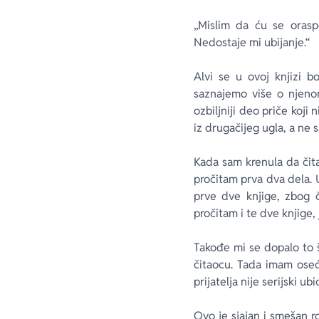
„Mislim da ću se oraspo
Nedostaje mi ubijanje.“
Alvi se u ovoj knjizi b
saznajemo više o njenom
ozbiljniji deo priče koji
iz drugačijeg ugla, a ne 
Kada sam krenula da čita
pročitam prva dva dela. 
prve dve knjige, zbog 
pročitam i te dve knjige, 
Takođe mi se dopalo to š
čitaocu. Tada imam oseća
prijatelja nije serijski ubi
Ovo je sjajan i smešan 