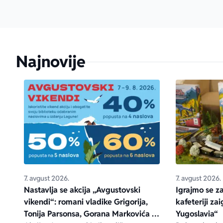
Najnovije
7. avgust 2026.
7. avgust 2026.
Nastavlja se akcija „Avgustovski
Igrajmo se z
vikendi“: romani vladike Grigorija,
kafeteriji za
Tonija Parsonsa, Gorana Markovića i
Yugoslavia“