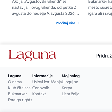
drugih – na popustu od čak 40, 50 i
Akcija „Avgustovski vikendi“ se
Bukmarker kaf
60%
nastavlja! I ovog vikenda, od petka 7.
mesto susreta
avgusta do nedelje 9. avgusta 2026,
igara ali i s
očekuju vas posebni popusti na
jedno vreme 
Pročitaj više
odabrane Lagunine knjige, i to na
naše zajedničk
sajtovima delfi.rs, laguna.rs i u svim
Delfi knjižarama.
Pridruž
Laguna
Informacije
Moj nalog
O nama
Uslovi korišćenja
Uloguj se
Klub čitalaca
Cenovnik
Korpa
Bukmarker
Kontakt
Lista želja
Foreign rights