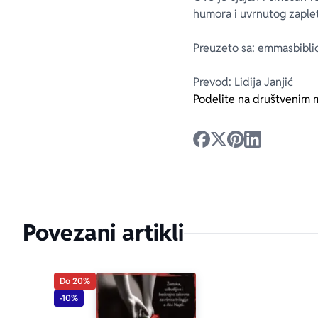
humora i uvrnutog zaplet
Preuzeto sa: emmasbibli
Prevod: Lidija Janjić
Podelite na društvenim 
Povezani artikli
Do 20%
-10%