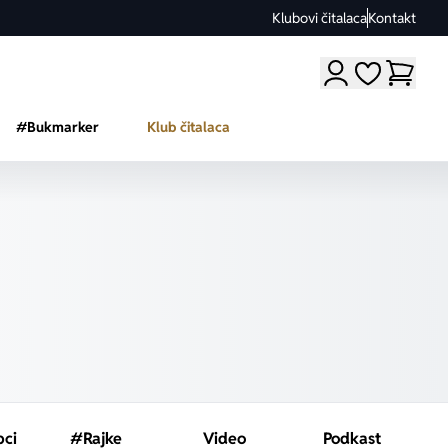
Klubovi čitalaca
Kontakt
Moji omiljeni a
#Bukmarker
Klub čitalaca
pci
#Rajke
Video
Podkast