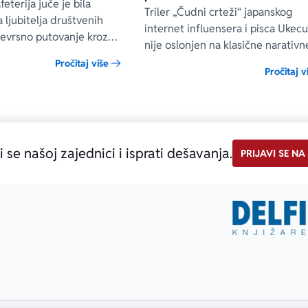
eterija juče je bila
Triler „Čudni crteži“ japanskog
 ljubitelja društvenih
internet influensera i pisca Ukec
vojevrsno putovanje kroz
nije oslonjen na klasične narativn
koje je zauvek ostalo deo
tehnike niti na uobičajene načine
Pročitaj više
e istorije.
Pročitaj v
građenja napetosti. Umesto toga,
uvodi čitaoca u svet u kom prilož
ilustracije govore više od reči, a 
što je nacrtano često nosi dublju
istinu od onoga što je izgovoreno
i se našoj zajednici i isprati dešavanja.
PRIJAVI SE NA