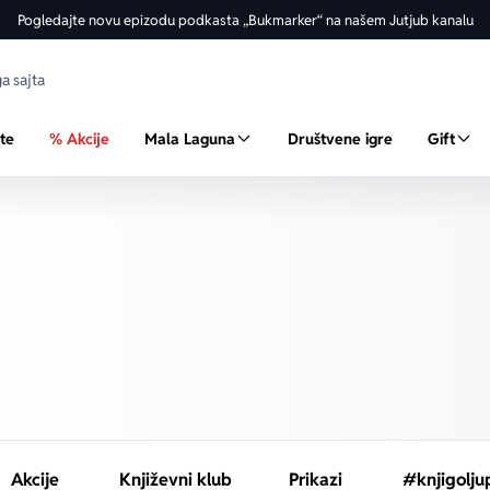
Pogledajte novu epizodu podkasta „Bukmarker“ na našem Jutjub kanalu
ste
% Akcije
Mala Laguna
Društvene igre
Gift
Akcije
Književni klub
Prikazi
#knjigolju