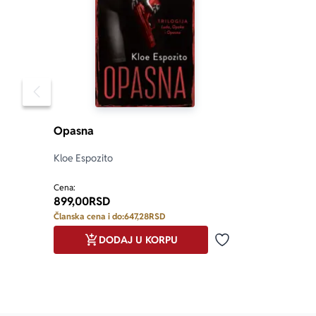
Pomeranje sadržaja slajdera u levo
Opasna
Kloe Espozito
Cena:
899,00
RSD
Članska cena i do:
647,28
RSD
DODAJ U KORPU
Dodaj u omiljene