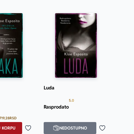
Luda
Prosecna ocena je 5.0 od 5
Prosecna ocena je 5.0 od 5
5.0
Rasprodato
719,28
RSD
U KORPU
NEDOSTUPNO
Dodaj u omiljene
Dodaj u omilje