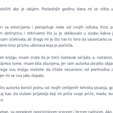
ložiti ako je ubijem. Poslednjih godinu dana mi se ništa u
ori sa emocijama i preispituje neke od svojih odluka. Kroz pr
 detinjstvu i otkrivamo šta ju je oblikovalo u osobu kakva 
 nisam očekivala, ali drago mi je što nas to tera da saosećamo 
samo kroz prizmu ubistava koja je počinila.
m knjigu, nisam znala da je treći nastavak serijala, a, nažalos
Uprkos tome, nisam bila zbunjena, jer vam autorka ukratko obja
čega ovu knjigu možete da čitate nezavisno od prethodna 
jer mi se ova jako dopala.
to autorka koristi jednu od mojih omiljenih tehnika pisanja, g
j kao da slušam prijatelja koji mi priča svoje priče, mada, k
ca.
roman, sa ponekom nepristojnom scenom i brzom radnjom. Ako v