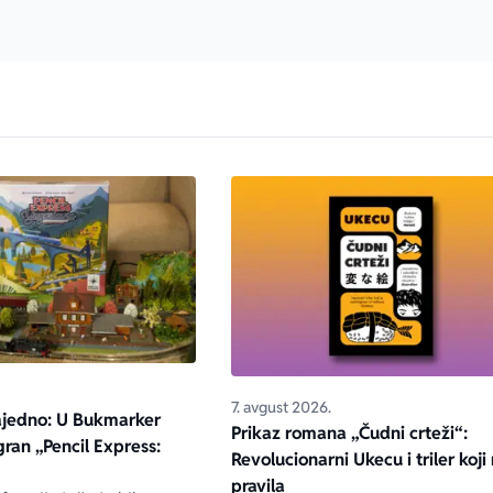
7. avgust 2026.
ajedno: U Bukmarker
Prikaz romana „Čudni crteži“:
igran „Pencil Express:
Revolucionarni Ukecu i triler koji 
pravila