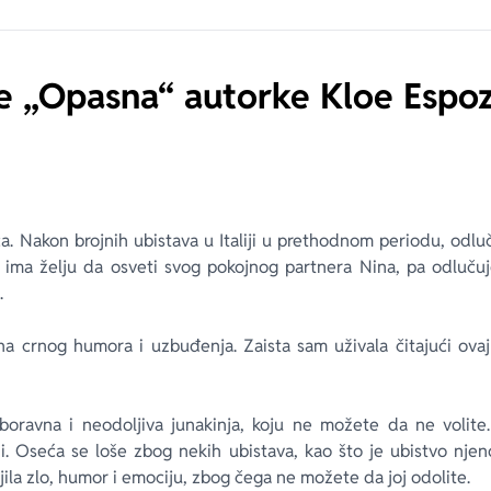
ge „Opasna“ autorke Kloe Espoz
bica. Nakon brojnih ubistava u Italiji u prethodnom periodu, odluč
, ima želju da osveti svog pokojnog partnera Nina, pa odlučuj
.
una crnog humora i uzbuđenja. Zaista sam uživala čitajući ovaj
boravna i neodoljiva junakinja, koju ne možete da ne volite. J
. Oseća se loše zbog nekih ubistava, kao što je ubistvo nj
ojila zlo, humor i emociju, zbog čega ne možete da joj odolite.