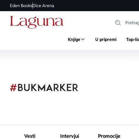
Eden Books
Dice Arena
Knjige
U pripremi
Top-li
Vesti
Intervjui
Promocije