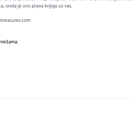
a, onda je ovo prava knjiga za vas.
otreasures.com
mrežama: