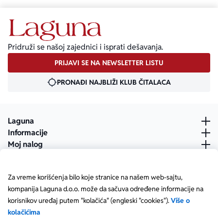
važe članski i količinski popust.
Pridruži se našoj zajednici i isprati dešavanja.
PRIJAVI SE NA NEWSLETTER LISTU
PRONAĐI NAJBLIŽI KLUB ČITALACA
Laguna
Informacije
Moj nalog
Za vreme korišćenja bilo koje stranice na našem web-sajtu,
kompanija Laguna d.o.o. može da sačuva određene informacije na
korisnikov uređaj putem "kolačića" (engleski "cookies").
Više o
kolačićima