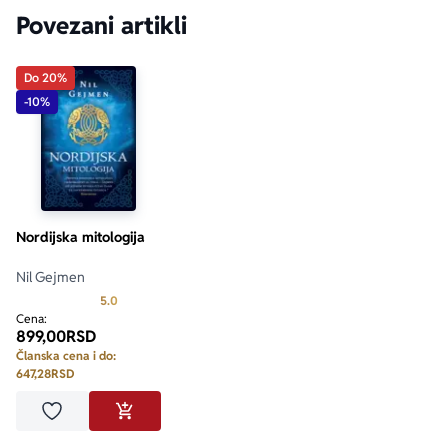
Povezani artikli
Do 20%
-10%
Nordijska mitologija
Nil Gejmen
Prosecna ocena je 5.0 od 5
5.0
Cena:
899,00
RSD
Članska cena i do:
647,28
RSD
Dodaj u omiljene
DODAJ U KORPU