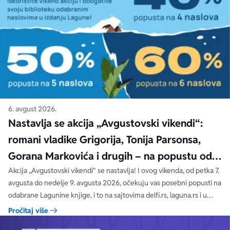
6. avgust 2026.
Nastavlja se akcija „Avgustovski vikendi“:
romani vladike Grigorija, Tonija Parsonsa,
Gorana Markovića i drugih – na popustu od
čak 40, 50 i 60%
Akcija „Avgustovski vikendi“ se nastavlja! I ovog vikenda, od petka 7.
avgusta do nedelje 9. avgusta 2026, očekuju vas posebni popusti na
odabrane Lagunine knjige, i to na sajtovima delfi.rs, laguna.rs i u
svim Delfi knjižarama.
Pročitaj više