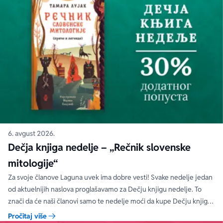
6. avgust 2026.
Dečja knjiga nedelje – „Rečnik slovenske
mitologije“
Za svoje članove Laguna uvek ima dobre vesti! Svake nedelje jedan
od aktuelnijih naslova proglašavamo za Dečju knjigu nedelje. To
znači da će naši članovi samo te nedelje moći da kupe Dečju knjigu
nedelje sa specijalnim DODATNIM popustom od 30%.
Pročitaj više