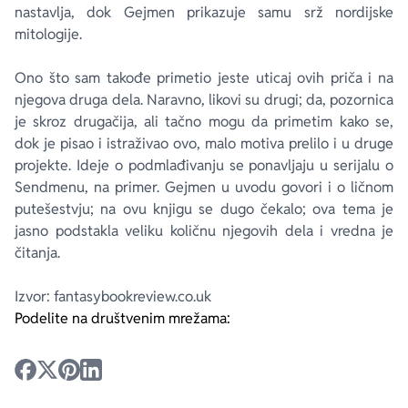
nastavlja, dok Gejmen prikazuje samu srž nordijske
mitologije.
Ono što sam takođe primetio jeste uticaj ovih priča i na
njegova druga dela. Naravno, likovi su drugi; da, pozornica
je skroz drugačija, ali tačno mogu da primetim kako se,
dok je pisao i istraživao ovo, malo motiva prelilo i u druge
projekte. Ideje o podmlađivanju se ponavljaju u serijalu o
Sendmenu, na primer. Gejmen u uvodu govori i o ličnom
putešestvju; na ovu knjigu se dugo čekalo; ova tema je
jasno podstakla veliku količnu njegovih dela i vredna je
čitanja.
Izvor: fantasybookreview.co.uk
Podelite na društvenim mrežama: