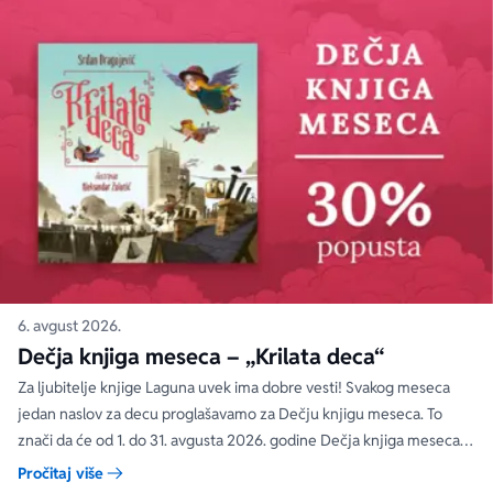
6. avgust 2026.
Dečja knjiga meseca – „Krilata deca“
Za ljubitelje knjige Laguna uvek ima dobre vesti! Svakog meseca
jedan naslov za decu proglašavamo za Dečju knjigu meseca. To
znači da će od 1. do 31. avgusta 2026. godine Dečja knjiga meseca
moći da se kupi na specijalnom popustu od 30%. Uz ovaj popust ne
Pročitaj više