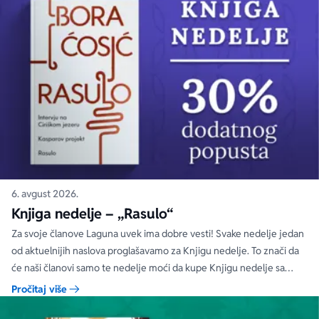
6. avgust 2026.
Knjiga nedelje – „Rasulo“
Za svoje članove Laguna uvek ima dobre vesti! Svake nedelje jedan
od aktuelnijih naslova proglašavamo za Knjigu nedelje. To znači da
će naši članovi samo te nedelje moći da kupe Knjigu nedelje sa
specijalnim DODATNIM popustom od 30%.
Pročitaj više