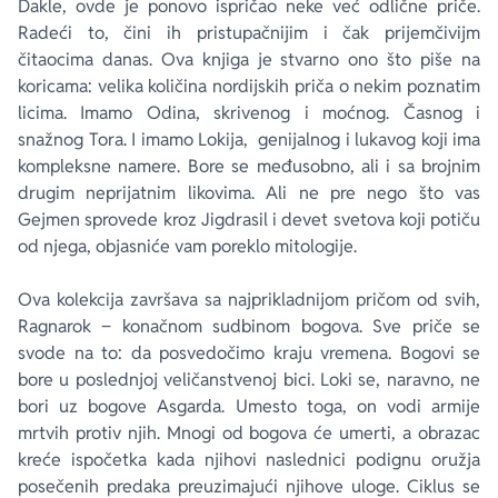
Dakle, ovde je ponovo ispričao neke već odlične priče.
Radeći to, čini ih pristupačnijim i čak prijemčivijm
čitaocima danas. Ova knjiga je stvarno ono što piše na
koricama: velika količina nordijskih priča o nekim poznatim
licima. Imamo Odina, skrivenog i moćnog. Časnog i
snažnog Tora. I imamo Lokija, genijalnog i lukavog koji ima
kompleksne namere. Bore se međusobno, ali i sa brojnim
drugim neprijatnim likovima. Ali ne pre nego što vas
Gejmen sprovede kroz Jigdrasil i devet svetova koji potiču
od njega, objasniće vam poreklo mitologije.
Ova kolekcija završava sa najprikladnijom pričom od svih,
Ragnarok ‒ konačnom sudbinom bogova. Sve priče se
svode na to: da posvedočimo kraju vremena. Bogovi se
bore u poslednjoj veličanstvenoj bici. Loki se, naravno, ne
bori uz bogove Asgarda. Umesto toga, on vodi armije
mrtvih protiv njih. Mnogi od bogova će umerti, a obrazac
kreće ispočetka kada njihovi naslednici podignu oružja
posečenih predaka preuzimajući njihove uloge. Ciklus se