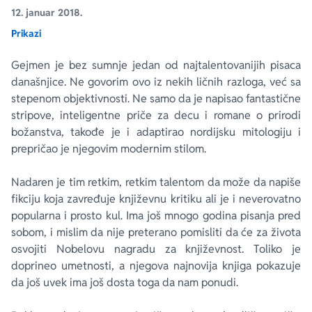
12. januar 2018.
Prikazi
Ekranizovane knjige
Poezija
Bojan Ljubenović
Peter Handke
Gejmen je bez sumnje jedan od najtalentovanijih pisaca
Za poklon
Lični razvoj i popularna psihologija
Dejan Tiago-Stanković
Harlan Koben
današnjice. Ne govorim ovo iz nekih ličnih razloga, već sa
stepenom objektivnosti. Ne samo da je napisao fantastične
E-knjige
Biografija
Milica Jakovljević Mir-Jam
Elif Šafak
stripove, inteligentne priče za decu i romane o prirodi
božanstva, takođe je i adaptirao nordijsku mitologiju i
prepričao je njegovim modernim stilom.
Autori
Nadaren je tim retkim, retkim talentom da može da napiše
fikciju koja zavređuje književnu kritiku ali je i neverovatno
popularna i prosto kul. Ima još mnogo godina pisanja pred
sobom, i mislim da nije preterano pomisliti da će za života
osvojiti Nobelovu nagradu za književnost. Toliko je
doprineo umetnosti, a njegova najnovija knjiga pokazuje
da još uvek ima još dosta toga da nam ponudi.