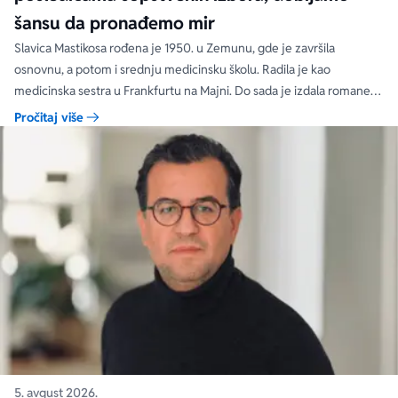
šansu da pronađemo mir
Slavica Mastikosa rođena je 1950. u Zemunu, gde je završila
osnovnu, a potom i srednju medicinsku školu. Radila je kao
medicinska sestra u Frankfurtu na Majni. Do sada je izdala romane
„Tri hleba nasušna“, „Međaši savesti“, „Zakon srca“, „Tri hleba nasušna
Pročitaj više
na polici vremena“, koji su objavljeni u više izdanja.
5. avgust 2026.