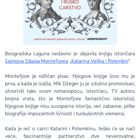
Beogradska Laguna nedavno je objavila knjigu istoričara
Sajmona Sibaga Montefjorea
„
Katarina Velika i Potemkin
“.
Montefjore je odličan pisac. Njegove knjige (ovo mu je
prva, a kada je izašla, Mik Džeger ju je zdušno promovisao,
otvorivši tako ovom romanopiscu, istoričaru, TV autoru
brojna vrata, što je Montefjore fantastično iskoristio).
Njegove knjige nisu suvoparna istorija, već zabavne, pitke
biografije impozantnih ličnosti i turbulentnih vremena.
Kada je reč o carici Katarini i Potemkinu, teško će se naći
veće, fascinantnije partnerstvo dve neverovatne,