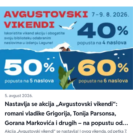
5. avgust 2026.
Nastavlja se akcija „Avgustovski vikendi“:
romani vladike Grigorija, Tonija Parsonsa,
Gorana Markovića i drugih – na popustu od
čak 40, 50 i 60%
Akcija „Avgustovski vikendi“ se nastavlja! I ovog vikenda, od petka 7.