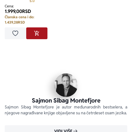
Prosecna ocena je 5.0 od 5
5.0
Cena:
1.999,00
RSD
Članska cena i do:
1.439,28
RSD
Dodaj u omiljene
DODAJ U KORPU
Sajmon Sibag Montefjore
Sajmon Sibag Montefjore je autor međunarodnih bestselera, a 
njegove nagrađivane knjige objavljene su na četrdeset osam jezika.
VIDI VIŠE