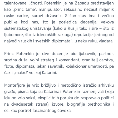
talentovane ličnosti. Potemkin je na Zapadu predstavljen
kao „princ tame“, manipulator, seksualno nezasit miljenik
ruske carice, surovi državnik. Sličan stav ima i većina
publike kod nas, što je posledica decenija, vekova
sistematskog uništavanja (kako u Rusiji tako i šire – što iz
ljubomore, što iz ideoloških razloga) reputacije jednog od
najvećih ruskih i svetskih diplomata i, u neku ruku, vladara.
Princ Potemkin je dve decenije bio ljubavnik, partner,
srodna duša, vojni strateg i komandant, graditelj carstva,
flote, diplomata, lekar, savetnik, kolekcionar umetnosti, pa
čak i „makro“ velikoj Katarini.
Montefjore je vrlo brižljivo i metodično istražio arhivsku
građu, pisma koja su Katarina i Potemkin razmenjivali (koja
idu od vrlo seksi, eksplicitnih poruka do rasprava o politici
na dvadesetak strana), izvore, biografije prethodnika i
oslikao portret fascinantnog čoveka.