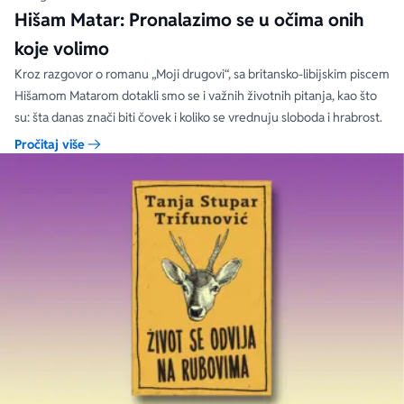
Hišam Matar: Pronalazimo se u očima onih
koje volimo
Kroz razgovor o romanu „Moji drugovi“, sa britansko-libijskim piscem
Hišamom Matarom dotakli smo se i važnih životnih pitanja, kao što
su: šta danas znači biti čovek i koliko se vrednuju sloboda i hrabrost.
Pročitaj više