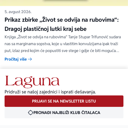
5. avgust 2026.
Prikaz zbirke „Život se odvija na rubovima“:
Dragoj plastičnoj lutki kraj sebe
Knjiga „Život se odvija na rubovima“ Tanje Stupar Trifunović sudara
nas sa marginama sopstva, koje u vlastitim konvulzijama ipak traži
put, izlaz pred kojim će popustiti sve stege i gdje će biti moguća
sloboda.
Pročitaj više
Pridruži se našoj zajednici i isprati dešavanja.
PRIJAVI SE NA NEWSLETTER LISTU
PRONAĐI NAJBLIŽI KLUB ČITALACA