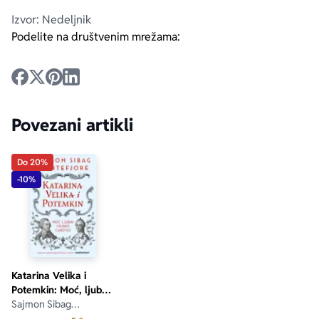
Izvor: Nedeljnik
Podelite na društvenim mrežama:
Povezani artikli
Do 20%
-10%
Katarina Velika i
Potemkin: Moć, ljubav
i rusko carstvo
Sajmon Sibag
Montefjore