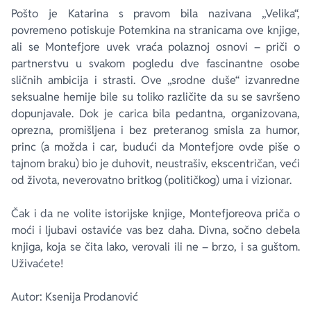
Pošto je Katarina s pravom bila nazivana „Velika“,
povremeno potiskuje Potemkina na stranicama ove knjige,
ali se Montefjore uvek vraća polaznoj osnovi – priči o
partnerstvu u svakom pogledu dve fascinantne osobe
sličnih ambicija i strasti. Ove „srodne duše“ izvanredne
seksualne hemije bile su toliko različite da su se savršeno
dopunjavale. Dok je carica bila pedantna, organizovana,
oprezna, promišljena i bez preteranog smisla za humor,
princ (a možda i car, budući da Montefjore ovde piše o
tajnom braku) bio je duhovit, neustrašiv, ekscentričan, veći
od života, neverovatno britkog (političkog) uma i vizionar.
Čak i da ne volite istorijske knjige, Montefjoreova priča o
moći i ljubavi ostaviće vas bez daha. Divna, sočno debela
knjiga, koja se čita lako, verovali ili ne – brzo, i sa guštom.
Uživaćete!
Autor: Ksenija Prodanović