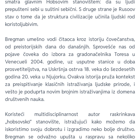
smatra glavnim Hobsovim stanovištem: da su ljudi
prepušteni sebi u suštini sebični. S druge strane je Rusoov
stav o tome da je struktura civilizacije učinila ljudski rod
koristoljubivim.
Bregman umešno vodi čitaoca kroz istoriju čovečanstva,
od preistorijskih dana do današnjih. Sprovešće nas od
pojave čoveka do izbora za gradonačelnika Toresa u
Venecueli 2004. godine, uz usputne stanice u doba
prosvetiteljstva, na Uskršnja ostrva 18. veka do šezdesetih
godina 20. veka u Njujorku. Ovakva istorija pruža kontekst
za preispitivanje klasičnih istraživanja ljudske prirode, i
vešto je poduprta novim brojnim istraživanjima iz domena
društvenih nauka.
Koristeći multidisciplinarnost autor raskrinkava
„hobsovsko“ stanovište, istražujući kako možemo da
iskoristimo svoju dobrotu i izgradimo neko bolje društvo.
Bregman se odvažno upušta u raspravu sa nekoliko