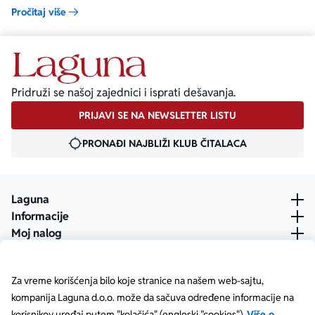
sloboda.
Pročitaj više
Pridruži se našoj zajednici i isprati dešavanja.
PRIJAVI SE NA NEWSLETTER LISTU
PRONAĐI NAJBLIŽI KLUB ČITALACA
Laguna
Informacije
Moj nalog
Za vreme korišćenja bilo koje stranice na našem web-sajtu,
kompanija Laguna d.o.o. može da sačuva određene informacije na
korisnikov uređaj putem "kolačića" (engleski "cookies").
Više o