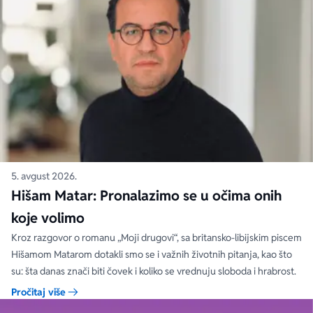
5. avgust 2026.
Hišam Matar: Pronalazimo se u očima onih
koje volimo
Kroz razgovor o romanu „Moji drugovi“, sa britansko-libijskim piscem
Hišamom Matarom dotakli smo se i važnih životnih pitanja, kao što
su: šta danas znači biti čovek i koliko se vrednuju sloboda i hrabrost.
Pročitaj više