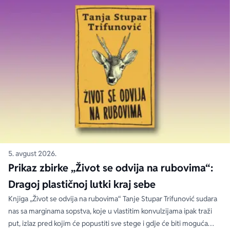
5. avgust 2026.
Prikaz zbirke „Život se odvija na rubovima“:
Dragoj plastičnoj lutki kraj sebe
Knjiga „Život se odvija na rubovima“ Tanje Stupar Trifunović sudara
nas sa marginama sopstva, koje u vlastitim konvulzijama ipak traži
put, izlaz pred kojim će popustiti sve stege i gdje će biti moguća