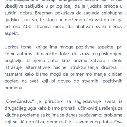
ubedljive zaključke u prilog ideji da je ljudska priroda u
suštini dobra. Bregman pokušava da sagleda celokupno
ljudsko iskustvo, te stoga ne možemo očekivati da knjiga
od oko 400 stranica može da obuhvati svaki njegov
aspekt.
Uprkos tome, knjiga ima mnoge pozitivne aspekte, pri
čemu autorov stil naročito dolazi do izražaja u poslednjem
poglavlju. U njemu autor kroz prizmu zatvora i škole
istražuje alternativne načine strukturisanja društva, i
razmatra kako bismo mogli da primenimo manje ciničan
pogled na svet koji bi doveo do stvarnih, pozitivnih
promena.
„Čovečanstvo“ je priručnik za sagledavanje sveta iz
drugačijeg ugla kako bismo pronašli učinkovitija rešenja za
ključne probleme sa kojima se danas suočavamo: probleme
koji se tiču društva, demokratije i savremenog doba. Ova