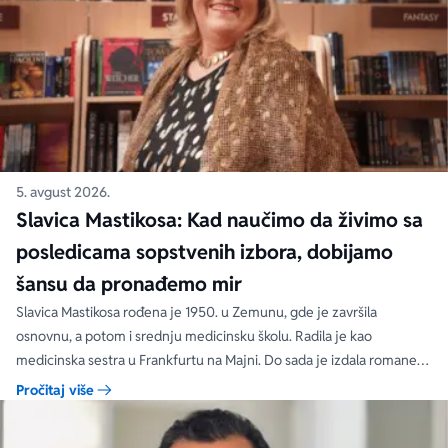
5. avgust 2026.
Slavica Mastikosa: Kad naučimo da živimo sa
posledicama sopstvenih izbora, dobijamo
šansu da pronađemo mir
Slavica Mastikosa rođena je 1950. u Zemunu, gde je završila
osnovnu, a potom i srednju medicinsku školu. Radila je kao
medicinska sestra u Frankfurtu na Majni. Do sada je izdala romane
„Tri hleba nasušna“, „Međaši savesti“, „Zakon srca“, „Tri hleba nasušna
Pročitaj više
na polici vremena“, koji su objavljeni u više izdanja.