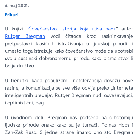
6. maj 2021.
Prikazi
Ekranizovane knjige
Poezija
Bojan Ljubenović
Peter Handke
U knjizi „
Čovečanstvo: Istorija koja uliva nadu
“ autor
Za poklon
Lični razvoj i popularna psihologija
Dejan Tiago-Stanković
Harlan Koben
Rutger Bregman
vodi čitaoce kroz raskrinkavanje
pretpostavki klasičnih istraživanja o ljudskoj prirodi, i
E-knjige
Biografija
Milica Jakovljević Mir-Jam
Elif Šafak
umesto toga istražuje kako čovečanstvo može da upotrebi
svoju suštinski dobronamernu prirodu kako bismo stvorili
bolje društvo.
Autori
U trenutku kada populizam i netolerancija dosežu nove
razine, a komunikacija se sve više odvija preko „interneta
inteligentnih uređaja“, Rutger Bregman nudi osvežavajući,
i optimistični, beg.
U uvodnom delu Bregman nas podseća na dihotomiju
ljudske prirode onako kako su je tumačili Tomas Hobs i
Žan-Žak Ruso. S jedne strane imamo ono što Bregman