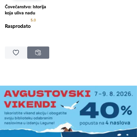
Čovečanstvo: Istorija
koja uliva nadu
Prosecna ocena je 5.0 od 5
5.0
Rasprodato
Dodaj u omiljene
NEDOSTUPNO