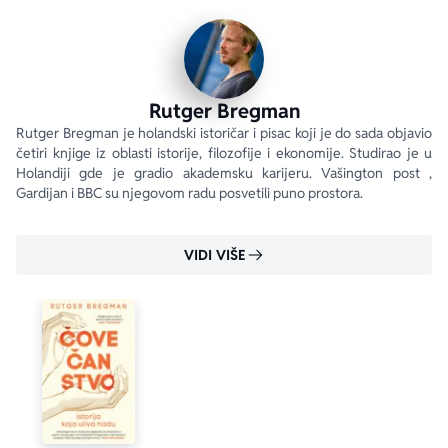
Rutger Bregman
Rutger Bregman je holandski istoričar i pisac koji je do sada objavio 
četiri knjige iz oblasti istorije, filozofije i ekonomije. Studirao je u 
Holandiji gde je gradio akademsku karijeru. Vašington post , 
Gardijan i BBC su njegovom radu posvetili puno prostora.
VIDI VIŠE