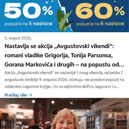
5. avgust 2026.
Nastavlja se akcija „Avgustovski vikendi“:
romani vladike Grigorija, Tonija Parsonsa,
Gorana Markovića i drugih – na popustu od
čak 40, 50 i 60%
Akcija „Avgustovski vikendi“ se nastavlja! I ovog vikenda, od petka 7.
avgusta do nedelje 9. avgusta 2026, očekuju vas posebni popusti na
odabrane Lagunine knjige, i to na sajtovima delfi.rs, laguna.rs i u
svim Delfi knjižarama.
Pročitaj više