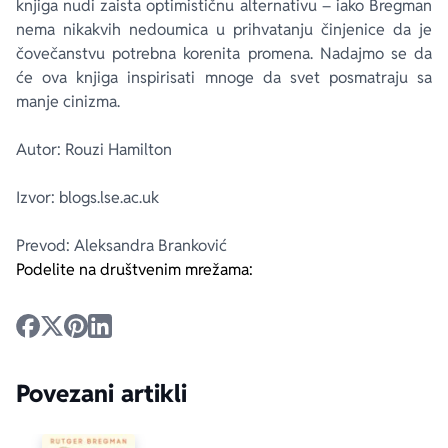
knjiga nudi zaista optimističnu alternativu – iako Bregman
nema nikakvih nedoumica u prihvatanju činjenice da je
čovečanstvu potrebna korenita promena. Nadajmo se da
će ova knjiga inspirisati mnoge da svet posmatraju sa
manje cinizma.
Autor: Rouzi Hamilton
Izvor: blogs.lse.ac.uk
Prevod: Aleksandra Branković
Podelite na društvenim mrežama:
Povezani artikli