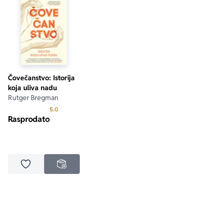
Čovečanstvo: Istorija
koja uliva nadu
Rutger Bregman
Prosecna ocena je 5.0 od 5
5.0
Rasprodato
Dodaj u omiljene
NEDOSTUPNO