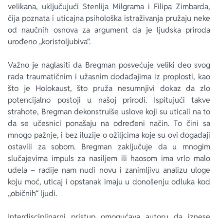
velikana, uključujući Stenlija Milgrama i Filipa Zimbarda,
čija poznata i uticajna psihološka istraživanja pružaju neke
od naučnih osnova za argument da je ljudska priroda
urođeno „koristoljubiva“.
Važno je naglasiti da Bregman posvećuje veliki deo svog
rada traumatičnim i užasnim dodađajima iz proplosti, kao
što je Holokaust, što pruža nesumnjivi dokaz da zlo
potencijalno postoji u našoj prirodi. Ispitujući takve
strahote, Bregman dekonstruiše uslove koji su uticali na to
da se učesnici ponašaju na određeni način. To čini sa
mnogo pažnje, i bez iluzije o ožiljcima koje su ovi događaji
ostavili za sobom. Bregman zaključuje da u mnogim
slučajevima impuls za nasiljem ili haosom ima vrlo malo
udela – radije nam nudi novu i zanimljivu analizu uloge
koju moć, uticaj i opstanak imaju u donošenju odluka kod
„običnih“ ljudi.
Interdisciplinarni pristup omogućava autoru da iznese