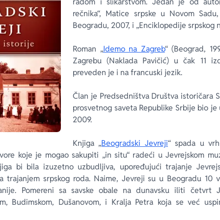
radom i slikarstvom. Jedan je od auto
rečnika“, Matice srpske u Novom Sadu,
Beogradu, 2007, i „Enciklopedije srpskog 
Roman „
Idemo na Zagreb
“ (Beograd, 19
Zagrebu (Naklada Pavičić) u čak 11 i
preveden je i na francuski jezik.
Član je Predsedništva Društva istoričara S
prosvetnog saveta Republike Srbije bio 
2009.
Knjiga „
Beogradski Jevreji
“ spada u vrh
vore koje je mogao sakupiti „in situ“ radeći u Jevrejskom muze
iga bi bila izuzetno uzbudljiva, upoređujući trajanje Jevrejs
sa trajanjem srpskog roda. Naime, Jevreji su u Beogradu 10 v
nije. Pomereni sa savske obale na dunavsku iliti četvrt 
m, Budimskom, Dušanovom, i Kralja Petra koja se već uspi