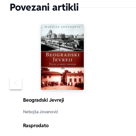
Povezani artikli
Pomeranje sadržaja slajdera u levo
Beogradski Jevreji
Nebojša Jovanović
Rasprodato