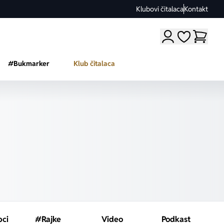
Klubovi čitalaca
Kontakt
Moji omiljeni a
#Bukmarker
Klub čitalaca
pci
#Rajke
Video
Podkast