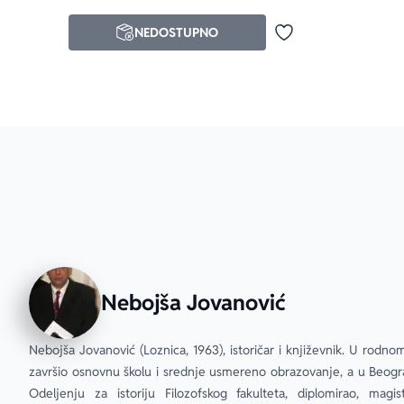
NEDOSTUPNO
Dodaj u omiljene
Nebojša Jovanović
Nebojša Jovanović (Loznica, 1963), istoričar i književnik. U rodno
završio osnovnu školu i srednje usmereno obrazovanje, a u Beogra
Odeljenju za istoriju Filozofskog fakulteta, diplomirao, magistr