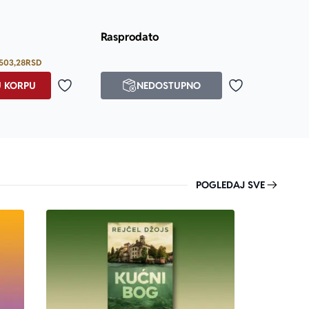
Prosecna ocena je 5.0 od 5
Rasprodato
503,28
RSD
U KORPU
NEDOSTUPNO
Dodaj u omiljene
Dodaj u omilje
POGLEDAJ SVE