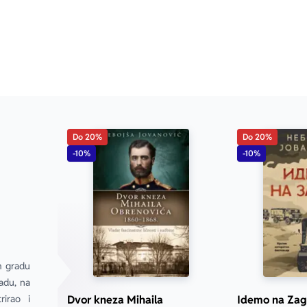
Do 20%
Do 20%
-10%
-10%
m gradu 
du, na 
irao i 
Dvor kneza Mihaila
Idemo na Zag