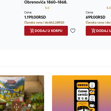
Obrenovića 1860–1868.
Prosecna ocena je 5.0 od 5
5.0
5.0
Cena:
Cena:
1.199,00
RSD
699,00
RSD
Članska cena i do:
863,28
RSD
Članska cena i do:
DODAJ U KORPU
DODAJ 
Dodaj u omiljene