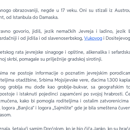
nogo obrazovaniji, negde u 17 veku. Oni su stizali iz Austro
jent, od Istanbula do Damaska.
vno govorio, jidiš, jezik nemačkih Jevreja i ladino, jezik 
 srdačniji i od jidiša i od slavenoserbskog,
Vukovog
i Dositejevog
vetskog rata jevrejske sinagoge i opštine, aškenaška i sefardsk
oj skrbi, pomagale su prilježnije gradskoj sirotinji.
ima ne postoje informacije o poznatim jevrejskim porodicam
iteljima otadžbine, Srbima Mojsijevske vere, đacima 1.300 kaplar
ovog groblja mu dođe kao groblje-bukvar, sa geografskim 
ostoje i istaknuti pojedinci zapamćeni po svojoj hrabrosti. Ć
zmučena, kako bi pomogla roditeljima i ostalim zatvorenicima 
, logora „Banjica“ i logora „Sajmište“ gde je bila smeštena ču
gasom.
znala, šetajući samim Dorćolom, ko je bio čiča Janko, ko su bra