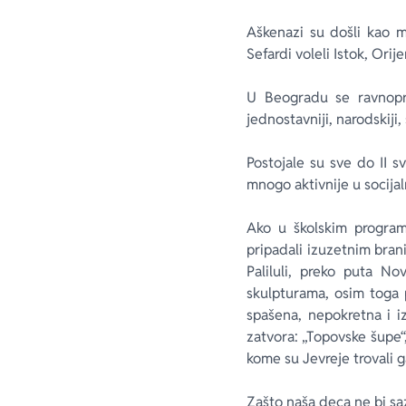
Aškenazi su došli kao m
Sefardi voleli Istok, Ori
U Beogradu se ravnopra
jednostavniji, narodskiji,
Postojale su sve do II s
mnogo aktivnije u socijaln
Ako u školskim program
pripadali izuzetnim bran
Paliluli, preko puta N
skulpturama, osim toga p
spašena, nepokretna i i
zatvora: „Topovske šupe“
kome su Jevreje trovali 
Zašto naša deca ne bi sa