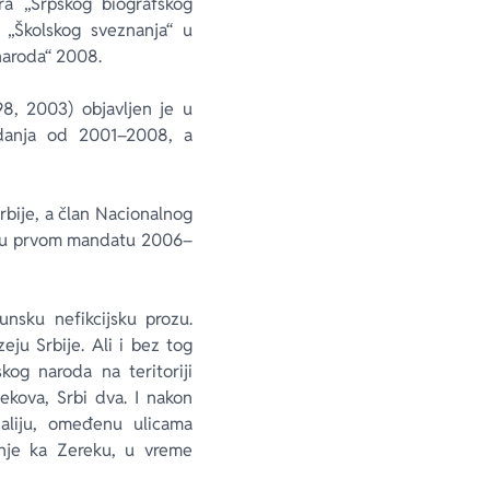
ra „Srpskog biografskog
 „Školskog sveznanja“ u
naroda“ 2008.
98, 2003) objavljen je u
zdanja od 2001–2008, a
rbije, a član Nacionalnog
je u prvom mandatu 2006–
unsku nefikcijsku prozu.
ju Srbije. Ali i bez tog
kog naroda na teritoriji
ekova, Srbi dva. I nakon
Jaliju, omeđenu ulicama
nje ka Zereku, u vreme