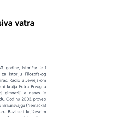
iva vatra
3. godine, istoričar je i
za istoriju Filozofskog
rirao. Radio u Jevrejskom
ni kralja Petra Prvog u
j gimnaziji a danas je
du. Godinu 2003. proveo
“ u Braunšvajgu (Nemačka)
aru. Bavi se i književnim