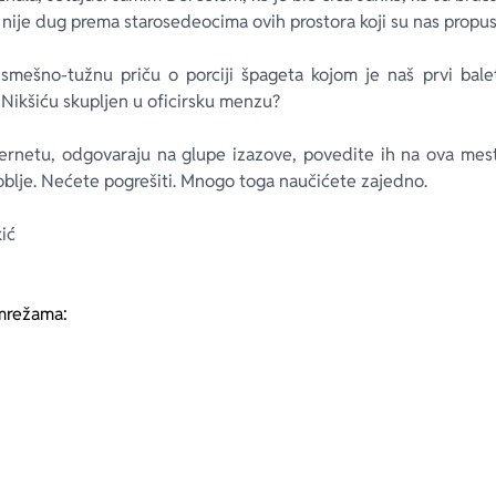
 nije dug prema starosedeocima ovih prostora koji su nas propust
smešno-tužnu priču o porciji špageta kojom je naš prvi balet
 u Nikšiću skupljen u oficirsku menzu?
netu, odgovaraju na glupe izazove, povedite ih na ova mesta i
roblje. Nećete pogrešiti. Mnogo toga naučićete zajedno.
ić
mrežama: