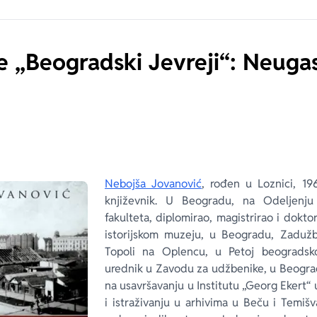
ge „Beogradski Jevreji“: Neugas
Nebojša Jovanović
, rođen u Loznici, 196
književnik. U Beogradu, na Odeljenju 
fakulteta, diplomirao, magistrirao i dokto
istorijskom muzeju, u Beogradu, Zadužbi
Topoli na Oplencu, u Petoj beogradsko
urednik u Zavodu za udžbenike, u Beogra
na usavršavanju u Institutu „Georg Ekert
i istraživanju u arhivima u Beču i Temišv