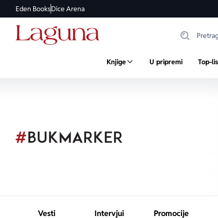
Eden Books
Dice Arena
Knjige
U pripremi
Top-li
Vesti
Intervjui
Promocije