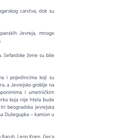
ugarskog carstva, dok su
španskih Jevreja, mnogo
.
a. Sefardske žene su bile
a i pojedincima koji su
a, a Jevrejsko groblje na
toponimima i umetničkim
erka koja nije htela bude
tri beogradska jevrejska
vena Dušegupka – kamion u
ća Baruh, Leon Koen, Geca