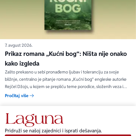
7. avgust 2026.
Prikaz romana „Kućni bog“: Ništa nije onako
kako izgleda
Zašto prekasno u sebi pronađemo ljubav i toleranciju za svoje
bližnje, centralno je pitanje romana „Kućni bog“ engleske autorke
Rejčel Džojs, u kojem se prepliću teme porodice, složenih veza i
umetnosti.
Pročitaj više
Pridruži se našoj zajednici i isprati dešavanja.