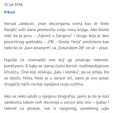
12. jul 2018.
Prikazi
Ekranizovane knjige
Poezija
Bojan Ljubenović
Peter Handke
Nenad Janković, znan decenijama svima kao dr Nele
Za poklon
Lični razvoj i popularna psihologija
Dejan Tiago-Stanković
Harlan Koben
Karajlić ovih dana promoviše svoju novu knjigu. Ako bismo
rekli da je prvu – „Fajront u Sarajevu“ i drugu koja je deo
E-knjige
Biografija
Milica Jakovljević Mir-Jam
Elif Šafak
pozorišnog spektakla – „FBI – Dosije Tesla“ predstavio kao
neko ko se „bavi pisanjem“, sa „Solunskom 28“ on je – pisac.
Autori
Najviše će iznenaditi one koji ga smatraju rokerom,
komičarem, ili kako se danas često koristi: multimedijalnom
ličnošću. One koji očekuju „šalu i komiku“, pa se pitaju šta
se desilo. Ništa. Nele je u osnovi isti, samo je ovo jedan
drugačiji način na koji ispoljava svoju suštinu.
Ako se neko udubi u njegovu biografiju, jasno je da je kod
Jankovića tokom svih decenija u osnovi bilo isto – ljubav i
talenat za pisanje, sve iz njegovog, posebnog ugla