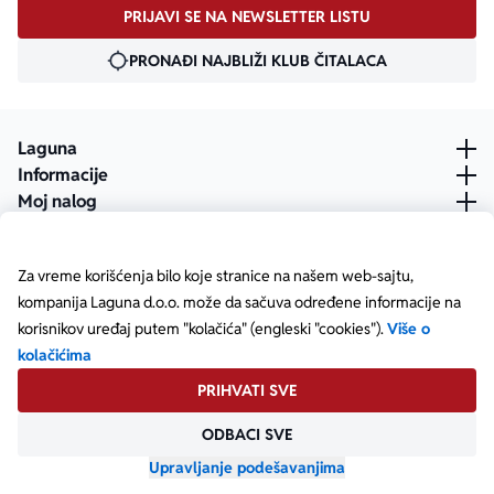
PRIJAVI SE NA NEWSLETTER LISTU
PRONAĐI NAJBLIŽI KLUB ČITALACA
Laguna
Informacije
Moj nalog
Za vreme korišćenja bilo koje stranice na našem web-sajtu,
kompanija Laguna d.o.o. može da sačuva određene informacije na
korisnikov uređaj putem "kolačića" (engleski "cookies").
Više o
kolačićima
PRIHVATI SVE
ODBACI SVE
Posetite našu Facebook stranicu
Posetite našu X stranicu
Posetite našu Instagram stranicu
Posetite naš YouTube
Posetite našu TikTok stranicu
Posetite našu LinkedIn stranicu
Copyright © Laguna d.o.o. Starine Novaka 23, Beograd •
Matični broj: 17414844
Upravljanje podešavanjima
Powered by