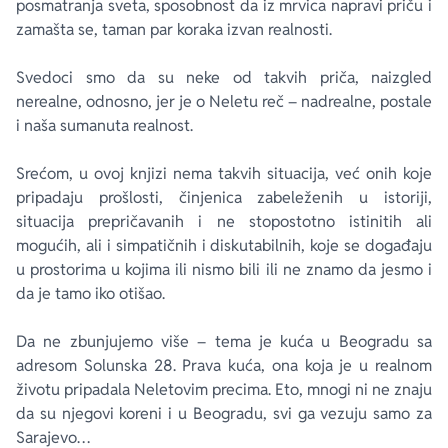
posmatranja sveta, sposobnost da iz mrvica napravi priču i
zamašta se, taman par koraka izvan realnosti.
Svedoci smo da su neke od takvih priča, naizgled
nerealne, odnosno, jer je o Neletu reč – nadrealne, postale
i naša sumanuta realnost.
Srećom, u ovoj knjizi nema takvih situacija, već onih koje
pripadaju prošlosti, činjenica zabeleženih u istoriji,
situacija prepričavanih i ne stopostotno istinitih ali
mogućih, ali i simpatičnih i diskutabilnih, koje se događaju
u prostorima u kojima ili nismo bili ili ne znamo da jesmo i
da je tamo iko otišao.
Da ne zbunjujemo više – tema je kuća u Beogradu sa
adresom Solunska 28. Prava kuća, ona koja je u realnom
životu pripadala Neletovim precima. Eto, mnogi ni ne znaju
da su njegovi koreni i u Beogradu, svi ga vezuju samo za
Sarajevo…