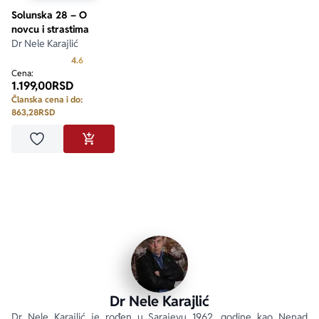
Solunska 28 – O
novcu i strastima
Dr Nele Karajlić
Prosecna ocena je 4.6 od 5
4.6
Cena:
1.199,00
RSD
Članska cena i do:
863,28
RSD
Dodaj u omiljene
DODAJ U KORPU
Dr Nele Karajlić
Dr Nele Karajlić je rođen u Sarajevu 1962. godine kao Nenad 