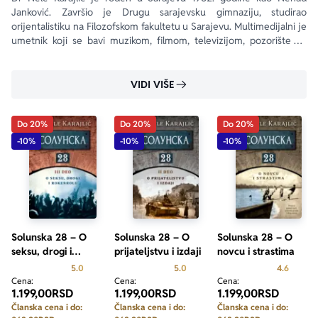
Janković. Završio je Drugu sarajevsku gimnaziju, studirao 
orijentalistiku na Filozofskom fakultetu u Sarajevu. Multimedijalni je 
umetnik koji se bavi muzikom, filmom, televizijom, pozorištem i 
književnošću.
VIDI VIŠE
Do 20%
Do 20%
Do 20%
-10%
-10%
-10%
Solunska 28 – O
Solunska 28 – O
Solunska 28 – O
seksu, drogi i
prijateljstvu i izdaji
novcu i strastima
rokenrolu
Prosecna ocena je 5.0 od 5
Prosecna ocena je 5.0 od 5
Prosecn
5.0
5.0
4.6
Cena:
Cena:
Cena:
1.199,00
RSD
1.199,00
RSD
1.199,00
RSD
Članska cena i do:
Članska cena i do:
Članska cena i do: