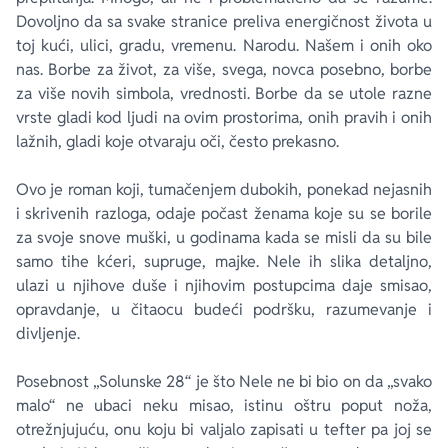
Dovoljno da sa svake stranice preliva energičnost života u
toj kući, ulici, gradu, vremenu. Narodu. Našem i onih oko
nas. Borbe za život, za više, svega, novca posebno, borbe
za više novih simbola, vrednosti. Borbe da se utole razne
vrste gladi kod ljudi na ovim prostorima, onih pravih i onih
lažnih, gladi koje otvaraju oči, često prekasno.
Ovo je roman koji, tumačenjem dubokih, ponekad nejasnih
i skrivenih razloga, odaje počast ženama koje su se borile
za svoje snove muški, u godinama kada se misli da su bile
samo tihe kćeri, supruge, majke. Nele ih slika detaljno,
ulazi u njihove duše i njihovim postupcima daje smisao,
opravdanje, u čitaocu budeći podršku, razumevanje i
divljenje.
Posebnost „Solunske 28“ je što Nele ne bi bio on da „svako
malo“ ne ubaci neku misao, istinu oštru poput noža,
otrežnjujuću, onu koju bi valjalo zapisati u tefter pa joj se