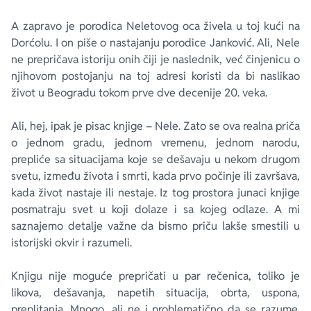
A zapravo je porodica Neletovog oca živela u toj kući na
Dorćolu. I on piše o nastajanju porodice Janković. Ali, Nele
ne prepričava istoriju onih čiji je naslednik, već činjenicu o
njihovom postojanju na toj adresi koristi da bi naslikao
život u Beogradu tokom prve dve decenije 20. veka.
Ali, hej, ipak je pisac knjige – Nele. Zato se ova realna priča
o jednom gradu, jednom vremenu, jednom narodu,
prepliće sa situacijama koje se dešavaju u nekom drugom
svetu, između života i smrti, kada prvo počinje ili završava,
kada život nastaje ili nestaje. Iz tog prostora junaci knjige
posmatraju svet u koji dolaze i sa kojeg odlaze. A mi
saznajemo detalje važne da bismo priču lakše smestili u
istorijski okvir i razumeli.
Knjigu nije moguće prepričati u par rečenica, toliko je
likova, dešavanja, napetih situacija, obrta, uspona,
preplitanja. Mnogo, ali ne i problematično da se razume.