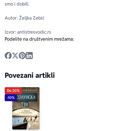
smo i dobili.
Autor: Željka Zebić
Izvor: antistresvodic.rs
Podelite na društvenim mrežama:
Povezani artikli
Do 20%
-10%