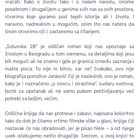
vraćati. Kako o životu tako i o našem narodu, onome
posebnom i drugačijem u genima svih nas sa ovih prostora,
stvarima koje guramo pod tepih istorije ali i života. I
naravno, nadrealnim u mogućim, onim što nas natera da
širom otvorimo oči i zastanemo sa čitanjem.
„Solunska 28“ je odličan roman koji nas upoznaje sa
životom u Beogradu u tom vremenu, sa detaljima koji jesu
bili mogući ali ne znamo i gde je granica između saznanja i
mašte pisca. To nije ni bitno, zar ne? Svakako, ovo nije
biografija porodice Janković čiji je naslednik, ovo je roman,
kako je i naznačeno „o novcu i strastima“, sudaru svetova,
borbi za opstanak ali ne samo pukom preživljavanju već
potrebi za boljim, većim.
Odlična knjiga da nas protrese i zabavi, napisana koloritno
tako da dok je čitamo vrtimo filmske slike u glavi, knjiga čiji
nastavak će nas obradovati, jer je pisao Nele – a od njega
uvek očekujemo nešto drugačije. Srećom, u ovoj knjizi to