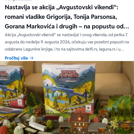
Nastavlja se akcija „Avgustovski vikendi“:
romani vladike Grigorija, Tonija Parsonsa,
Gorana Markovića i drugih – na popustu od
čak 40, 50 i 60%
Akcija „Avgustovski vikendi“ se nastavlja! I ovog vikenda, od petka 7.
avgusta do nedelje 9. avgusta 2026, očekuju vas posebni popusti na
odabrane Lagunine knjige, i to na sajtovima delfi.rs, laguna.rs i u
svim Delfi knjižarama.
Pročitaj više