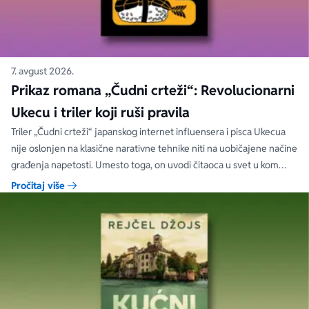
7. avgust 2026.
Prikaz romana „Čudni crteži“: Revolucionarni
Ukecu i triler koji ruši pravila
Triler „Čudni crteži“ japanskog internet influensera i pisca Ukecua
nije oslonjen na klasične narativne tehnike niti na uobičajene načine
građenja napetosti. Umesto toga, on uvodi čitaoca u svet u kom
priložene ilustracije govore više od reči, a ono što je nacrtano često
Pročitaj više
nosi dublju istinu od onoga što je izgovoreno.