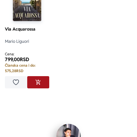
Via Acquarossa
Mario Liguori
Cena:
799,00
RSD
Članska cena i do:
575,28
RSD
Dodaj u omiljene
DODAJ U KORPU