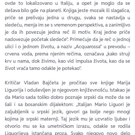
ovde to lokalizovano u Italiju, a opet je moglo da se
dešava bilo gde na planeti. Knjiga jeste mozaik ili slagalica,
priče se prelivaju jedna u drugu, svaka se nastavlja u
sledeću, menja im se s vremenom perspektiva, a zanimljivo
je da ih povezuje jedna reč ili motiv. Kraj jedne priče
nadovezuje početak sledeće“. Primećuje da je reč o jednoj
ulici i o jednom životu, a naziv „Acquarossa“ u prevodu –
crvena voda, prema njenim rečima, označava „kako struji
krv u nama, dok živimo, kao vid impulsa života, kao da se
život vraća tamo odakle je potekao“.
Kritičar Vladan Bajčeta je pročitao sve knjige Marija
Liguorija i oduševljen je njegovom književnošću. Istakao je
da Mario sada toliko dobro poznaje srpski da može da se
šali i sa bosanskim dijalektom: „Italijan Mario Liguori je
zaljubljenik u srpski jezik, govori ga bolje nego mnogi
kojima je srpski maternji. Taj jezik mu je uzvratio ljubav i
otvorio mu se ka umetničkom izrazu, odakle se rodila
Liguorijeva istančana proza. Svako njegovo novo delo