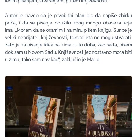
lečim pisanjem, stvaranjem, putem književnosti.“
Autor je naveo da je prvobitni plan bio da napiše zbirku
priča, i da se pisanje odužilo zbog mnogo obaveza koje
ima: „Moram da se osamim i na miru pišem knjigu. Sunce je
veliki neprijatelj književnosti, tokom leta ne mogu stvarati,
zato je za pisanje idealna zima. U to doba, kao sada, pišem
dok sam u Novom Sadu. Književnost jednostavno mora biti
u zimu, tako sam navikao“, zaključio je Mario.