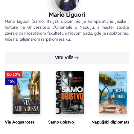
Mario Liguori
Mario Liguori (Sarno, Italija), diplomirao je komparativne jezike i 
kulture na Univerzitetu L’Orientale u Napulju, a master studije 
završio na Filozofskom fakultetu u Novom Sadu, gde je i doktorirao. 
Piše na italijanskom i srpskom jeziku.
VIDI VIŠE
Do 20%
-10%
Via Acquarossa
Samo ubistvo
Napuljski diplomata