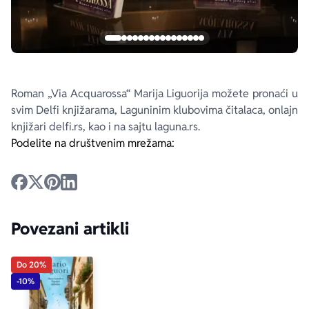
Roman „Via Acquarossa“ Marija Liguorija možete pronaći u
svim Delfi knjižarama, Laguninim klubovima čitalaca, onlajn
knjižari delfi.rs, kao i na sajtu laguna.rs.
Podelite na društvenim mrežama:
Povezani artikli
Do 20%
-10%