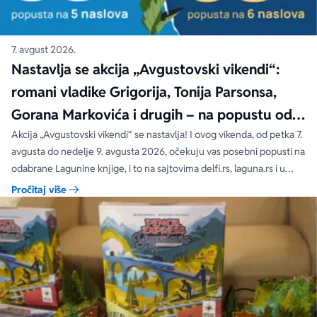
7. avgust 2026.
Nastavlja se akcija „Avgustovski vikendi“:
romani vladike Grigorija, Tonija Parsonsa,
Gorana Markovića i drugih – na popustu od
čak 40, 50 i 60%
Akcija „Avgustovski vikendi“ se nastavlja! I ovog vikenda, od petka 7.
avgusta do nedelje 9. avgusta 2026, očekuju vas posebni popusti na
odabrane Lagunine knjige, i to na sajtovima delfi.rs, laguna.rs i u
svim Delfi knjižarama.
Pročitaj više