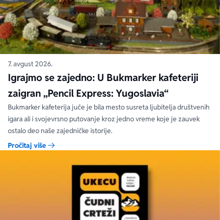
7. avgust 2026.
Igrajmo se zajedno: U Bukmarker kafeteriji
zaigran „Pencil Express: Yugoslavia“
Bukmarker kafeterija juče je bila mesto susreta ljubitelja društvenih
igara ali i svojevrsno putovanje kroz jedno vreme koje je zauvek
ostalo deo naše zajedničke istorije.
Pročitaj više