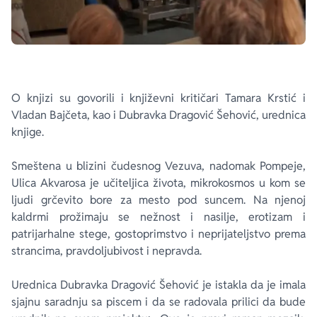
O knjizi su govorili i književni kritičari Tamara Krstić i
Vladan Bajčeta, kao i Dubravka Dragović Šehović, urednica
knjige.
Smeštena u blizini čudesnog Vezuva, nadomak Pompeje,
Ulica Akvarosa je učiteljica života, mikrokosmos u kom se
ljudi grčevito bore za mesto pod suncem. Na njenoj
kaldrmi prožimaju se nežnost i nasilje, erotizam i
patrijarhalne stege, gostoprimstvo i neprijateljstvo prema
strancima, pravdoljubivost i nepravda.
Urednica Dubravka Dragović Šehović je istakla da je imala
sjajnu saradnju sa piscem i da se radovala prilici da bude