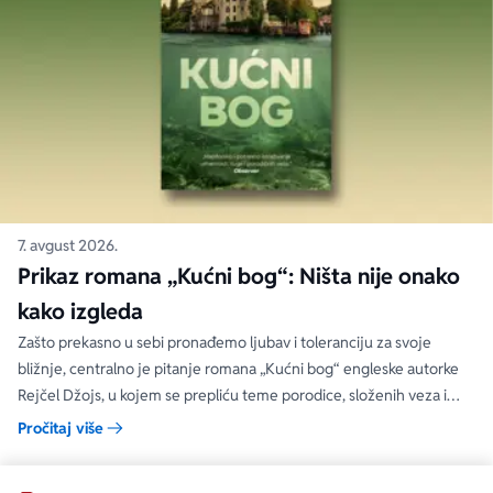
7. avgust 2026.
Prikaz romana „Kućni bog“: Ništa nije onako
kako izgleda
Zašto prekasno u sebi pronađemo ljubav i toleranciju za svoje
bližnje, centralno je pitanje romana „Kućni bog“ engleske autorke
Rejčel Džojs, u kojem se prepliću teme porodice, složenih veza i
umetnosti.
Pročitaj više