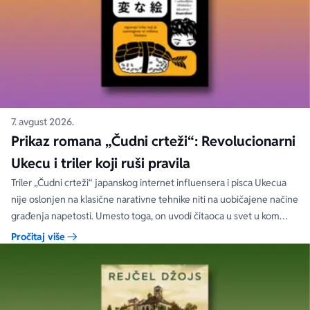
7. avgust 2026.
Prikaz romana „Čudni crteži“: Revolucionarni
Ukecu i triler koji ruši pravila
Triler „Čudni crteži“ japanskog internet influensera i pisca Ukecua
nije oslonjen na klasične narativne tehnike niti na uobičajene načine
građenja napetosti. Umesto toga, on uvodi čitaoca u svet u kom
priložene ilustracije govore više od reči, a ono što je nacrtano često
Pročitaj više
nosi dublju istinu od onoga što je izgovoreno.