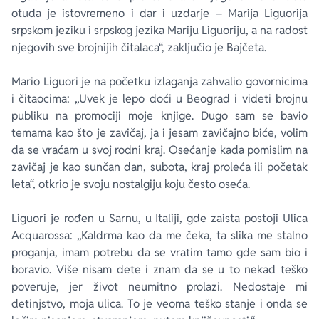
otuda je istovremeno i dar i uzdarje – Marija Liguorija
srpskom jeziku i srpskog jezika Mariju Liguoriju, a na radost
njegovih sve brojnijih čitalaca“, zaključio je Bajčeta.
Mario Liguori je na početku izlaganja zahvalio govornicima
i čitaocima: „Uvek je lepo doći u Beograd i videti brojnu
publiku na promociji moje knjige. Dugo sam se bavio
temama kao što je zavičaj, ja i jesam zavičajno biće, volim
da se vraćam u svoj rodni kraj. Osećanje kada pomislim na
zavičaj je kao sunčan dan, subota, kraj proleća ili početak
leta“, otkrio je svoju nostalgiju koju često oseća.
Liguori je rođen u Sarnu, u Italiji, gde zaista postoji Ulica
Acquarossa: „Kaldrma kao da me čeka, ta slika me stalno
proganja, imam potrebu da se vratim tamo gde sam bio i
boravio. Više nisam dete i znam da se u to nekad teško
poveruje, jer život neumitno prolazi. Nedostaje mi
detinjstvo, moja ulica. To je veoma teško stanje i onda se