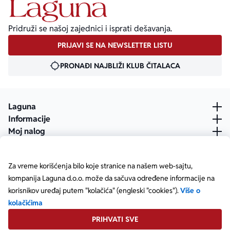
Pridruži se našoj zajednici i isprati dešavanja.
PRIJAVI SE NA NEWSLETTER LISTU
PRONAĐI NAJBLIŽI KLUB ČITALACA
Laguna
Informacije
Moj nalog
Za vreme korišćenja bilo koje stranice na našem web-sajtu,
kompanija Laguna d.o.o. može da sačuva određene informacije na
korisnikov uređaj putem "kolačića" (engleski "cookies").
Više o
kolačićima
PRIHVATI SVE