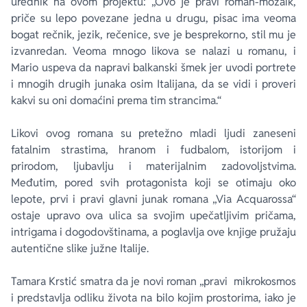
urednik na ovom projektu: „Ovo je pravi roman-mozaik,
priče su lepo povezane jedna u drugu, pisac ima veoma
bogat rečnik, jezik, rečenice, sve je besprekorno, stil mu je
izvanredan. Veoma mnogo likova se nalazi u romanu, i
Mario uspeva da napravi balkanski šmek jer uvodi portrete
i mnogih drugih junaka osim Italijana, da se vidi i proveri
kakvi su oni domaćini prema tim strancima.“
Likovi ovog romana su pretežno mladi ljudi zaneseni
fatalnim strastima, hranom i fudbalom, istorijom i
prirodom, ljubavlju i materijalnim zadovoljstvima.
Međutim, pored svih protagonista koji se otimaju oko
lepote, prvi i pravi glavni junak romana „Via Acquarossa“
ostaje upravo ova ulica sa svojim upečatljivim pričama,
intrigama i dogodovštinama, a poglavlja ove knjige pružaju
autentične slike južne Italije.
Tamara Krstić smatra da je novi roman „pravi mikrokosmos
i predstavlja odliku života na bilo kojim prostorima, iako je