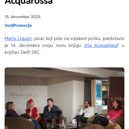
Acquarossa“
Ekranizovane knjige
Poezija
Bojan Ljubenović
Peter Handke
15. decembar 2023.
Vesti
Promocije
Za poklon
Lični razvoj i popularna psihologija
Dejan Tiago-Stanković
Harlan Koben
Mario Liguori
, pisac koji piše na srpskom jeziku, predstavio
je 14. decembra svoju novu knjigu „
Via Acquarossa
“ u
E-knjige
Biografija
Milica Jakovljević Mir-Jam
Elif Šafak
knjižari Delfi SKC.
Autori