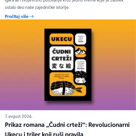
igara ali i svojevrsno putovanje kroz jedno vreme koje je zauvek
ostalo deo naše zajedničke istorije.
Pročitaj više
7. avgust 2026.
Prikaz romana „Čudni crteži“: Revolucionarni
Ukecu i triler koji ruši pravila