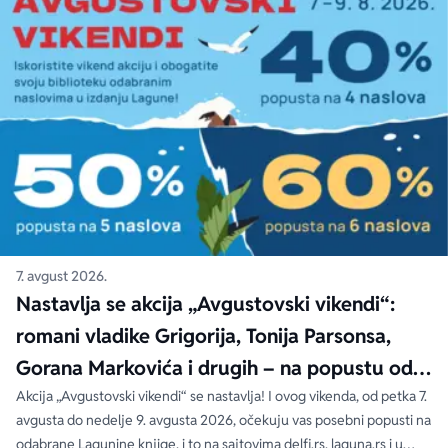
7. avgust 2026.
Nastavlja se akcija „Avgustovski vikendi“:
romani vladike Grigorija, Tonija Parsonsa,
Gorana Markovića i drugih – na popustu od
čak 40, 50 i 60%
Akcija „Avgustovski vikendi“ se nastavlja! I ovog vikenda, od petka 7.
avgusta do nedelje 9. avgusta 2026, očekuju vas posebni popusti na
odabrane Lagunine knjige, i to na sajtovima delfi.rs, laguna.rs i u