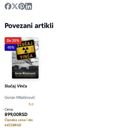
Povezani artikli
Do 20%
-10%
Slučaj Vinča
Goran Milašinović
Prosecna ocena je 5.0 od 5
5.0
Cena:
899,00
RSD
Članska cena i do:
647,28
RSD