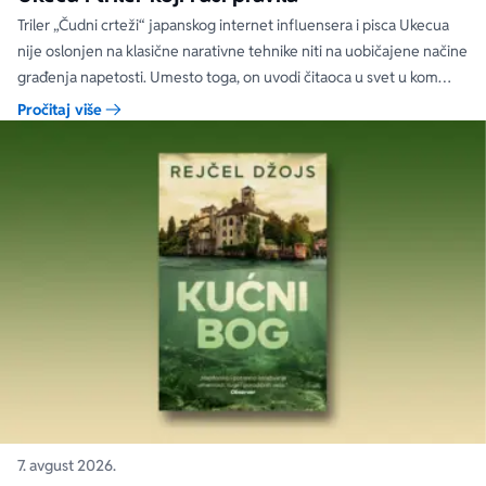
Triler „Čudni crteži“ japanskog internet influensera i pisca Ukecua
nije oslonjen na klasične narativne tehnike niti na uobičajene načine
građenja napetosti. Umesto toga, on uvodi čitaoca u svet u kom
priložene ilustracije govore više od reči, a ono što je nacrtano često
Pročitaj više
nosi dublju istinu od onoga što je izgovoreno.
7. avgust 2026.