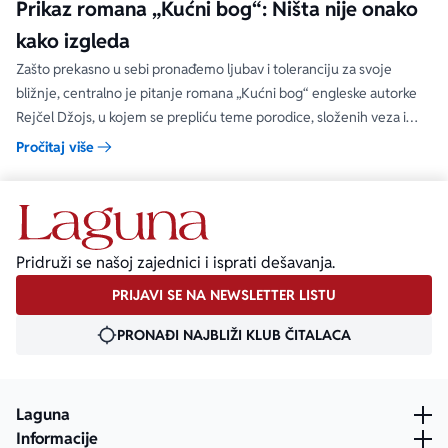
Prikaz romana „Kućni bog“: Ništa nije onako
kako izgleda
Zašto prekasno u sebi pronađemo ljubav i toleranciju za svoje
bližnje, centralno je pitanje romana „Kućni bog“ engleske autorke
Rejčel Džojs, u kojem se prepliću teme porodice, složenih veza i
umetnosti.
Pročitaj više
Pridruži se našoj zajednici i isprati dešavanja.
PRIJAVI SE NA NEWSLETTER LISTU
PRONAĐI NAJBLIŽI KLUB ČITALACA
Laguna
Informacije