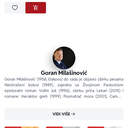
Dodaj u omiljene
DODAJ U KORPU
Goran Milašinović
Goran Milašinović (1958, Đakovo) do sada je objavio zbirku pesama 
Neistraženi bolovi (1989), zajedno sa Živojinom Pavlovićem 
epistoralni roman Voltin luk (1996), zbirku priča Lekari (2015) i 
romane: Heraklov greh (1999), Posmatrač mora (2001), Camera 
obscura (2003), Apsint (2005), Maske...
VIDI VIŠE