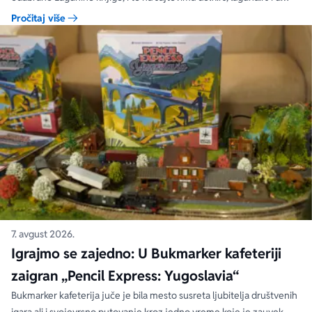
svim Delfi knjižarama.
Pročitaj više
7. avgust 2026.
Igrajmo se zajedno: U Bukmarker kafeteriji
zaigran „Pencil Express: Yugoslavia“
Bukmarker kafeterija juče je bila mesto susreta ljubitelja društvenih