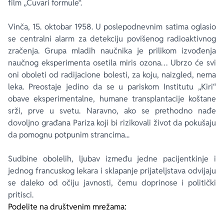
film „Čuvari formule“.
Vinča, 15. oktobar 1958. U poslepodnevnim satima oglasio
se centralni alarm za detekciju povišenog radioaktivnog
zračenja. Grupa mladih naučnika je prilikom izvođenja
naučnog eksperimenta osetila miris ozona… Ubrzo će svi
oni oboleti od radijacione bolesti, za koju, naizgled, nema
leka. Preostaje jedino da se u pariskom Institutu „Kiri“
obave eksperimentalne, humane transplantacije koštane
srži, prve u svetu. Naravno, ako se prethodno nađe
dovoljno građana Pariza koji bi rizikovali život da pokušaju
da pomognu potpunim strancima...
Sudbine obolelih, ljubav između jedne pacijentkinje i
jednog francuskog lekara i sklapanje prijateljstava odvijaju
se daleko od očiju javnosti, čemu doprinose i politički
pritisci.
Podelite na društvenim mrežama: