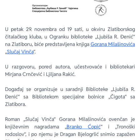
U petak 29. novembra od 19 sati, u okviru Zlatiborskog
čitalačkog kluba, u Ogranku biblioteke „Ljubiša R. Đenić“
na Zlatiboru, biće predstavljena knjiga
Gorana Milašinovića
„
Slučaj Vinča
“.
U razgovoru, pored autora, učestvovaće i bibliotekari
Mirjana Crnčević i Ljiljana Rakić.
Događaj se organizuje u saradnji Biblioteke „Ljubiša R.
Đenić“ sa Bibliotekom specijalne bolnice „Čigota“ sa
Zlatibora.
Roman „Slučaj Vinča“ Gorana Milašinovića ovenčan je
književnim nagradama „
Branko Ćopić
“ i „Tronoški
rodoslov“, i po njemu je Dragan Bjelogrlić snimio zapažen