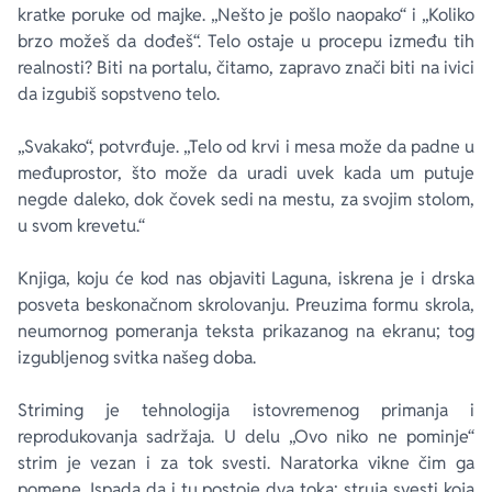
kratke poruke od majke. „Nešto je pošlo naopako“ i „Koliko
brzo možeš da dođeš“. Telo ostaje u procepu između tih
realnosti? Biti na portalu, čitamo, zapravo znači biti na ivici
da izgubiš sopstveno telo.
„Svakako“, potvrđuje. „Telo od krvi i mesa može da padne u
međuprostor, što može da uradi uvek kada um putuje
negde daleko, dok čovek sedi na mestu, za svojim stolom,
u svom krevetu.“
Knjiga, koju će kod nas objaviti Laguna, iskrena je i drska
posveta beskonačnom skrolovanju. Preuzima formu skrola,
neumornog pomeranja teksta prikazanog na ekranu; tog
izgubljenog svitka našeg doba.
Striming je tehnologija istovremenog primanja i
reprodukovanja sadržaja. U delu „Ovo niko ne pominje“
strim je vezan i za tok svesti. Naratorka vikne čim ga
pomene. Ispada da i tu postoje dva toka: struja svesti koja