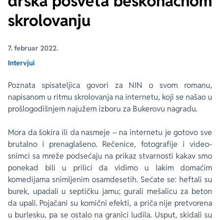
drska posveta beskonačnom
skrolovanju
Ekranizovane knjige
Poezija
Bojan Ljubenović
Peter Handke
7. februar 2022.
Za poklon
Lični razvoj i popularna psihologija
Dejan Tiago-Stanković
Harlan Koben
Intervjui
E-knjige
Biografija
Milica Jakovljević Mir-Jam
Elif Šafak
Poznata spisateljica govori za NIN o svom romanu,
napisanom u ritmu skrolovanja na internetu, koji se našao u
Autori
prošlogodišnjem najužem izboru za Bukerovu nagradu.
Mora da šokira ili da nasmeje – na internetu je gotovo sve
brutalno i prenaglašeno. Rečenice, fotografije i video-
snimci sa mreže podsećaju na prikaz stvarnosti kakav smo
ponekad bili u prilici da vidimo u lakim domaćim
komedijama snimljenim osamdesetih. Sećate se: heftali su
burek, upadali u septičku jamu; gurali mešalicu za beton
da upali. Pojačani su komični efekti, a priča nije pretvorena
u burlesku, pa se ostalo na granici ludila. Usput, skidali su