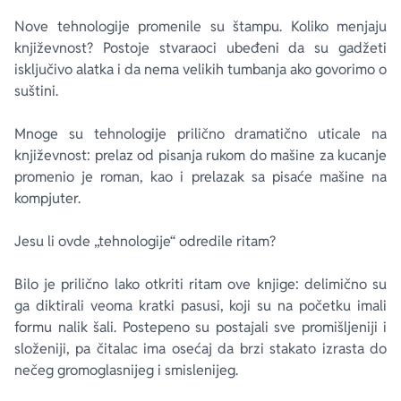
Nove tehnologije promenile su štampu. Koliko menjaju
književnost? Postoje stvaraoci ubeđeni da su gadžeti
isključivo alatka i da nema velikih tumbanja ako govorimo o
suštini.
Mnoge su tehnologije prilično dramatično uticale na
književnost: prelaz od pisanja rukom do mašine za kucanje
promenio je roman, kao i prelazak sa pisaće mašine na
kompjuter.
Jesu li ovde „tehnologije“ odredile ritam?
Bilo je prilično lako otkriti ritam ove knjige: delimično su
ga diktirali veoma kratki pasusi, koji su na početku imali
formu nalik šali. Postepeno su postajali sve promišljeniji i
složeniji, pa čitalac ima osećaj da brzi stakato izrasta do
nečeg gromoglasnijeg i smislenijeg.