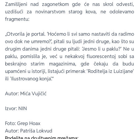
Zamišljeni nad zagonetkom gde će nas skrol odvesti,
uzdišući za novinarstvom starog kova, ne odolevamo
fragmentu:
„Otvorila je portal. ’Hoćemo li svi samo nastaviti da radimo
ovo dok ne umremo?’, pitali su ljudi jedni druge, kao što su
drugim danima jedni druge pitali: ’Jesmo li u paklu?’ Ne u
paklu, pomislila je, već u nekakvoj fluorescentoj sobi sa
beskrajno starim magazinima, gde čekaju da budu
upamćeni u istoriji, listajući primerak 'Roditelja iz Luizijane'
ili 'Ilustrovanog konja'.“
Autor: Mića Vujičić
Izvor: NIN
Foto: Grep Hoax
Autor: Patriša Lokvud
Podelite na društvenim mrežama: