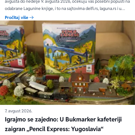
avgusta do nedelje 9. avgusta 2026, očekuju vas posebni popusti na
odabrane Lagunine knjige, i to na sajtovima delfi.rs, laguna.rs i u
svim Delfi knjižarama.
Pročitaj više
7. avgust 2026.
Igrajmo se zajedno: U Bukmarker kafeteriji
zaigran „Pencil Express: Yugoslavia“