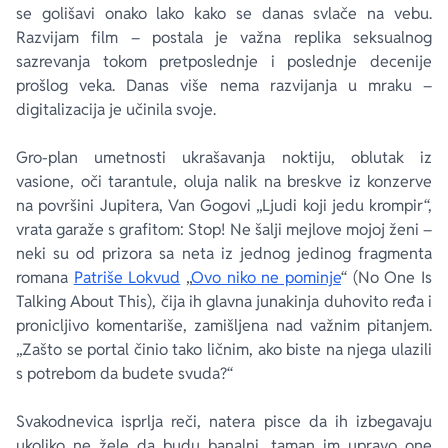
se golišavi onako lako kako se danas svlače na vebu.
Razvijam film – postala je važna replika seksualnog
sazrevanja tokom pretposlednje i poslednje decenije
prošlog veka. Danas više nema razvijanja u mraku –
digitalizacija je učinila svoje.
Gro-plan umetnosti ukrašavanja noktiju, oblutak iz
vasione, oči tarantule, oluja nalik na breskve iz konzerve
na površini Jupitera, Van Gogovi „Ljudi koji jedu krompir“,
vrata garaže s grafitom:
Stop! Ne šalji mejlove mojoj ženi
–
neki su od prizora sa neta iz jednog jedinog fragmenta
romana
Patriše Lokvud
„
Ovo niko ne pominje
“ (
No One Is
Talking About This
), čija ih glavna junakinja duhovito ređa i
pronicljivo komentariše, zamišljena nad važnim pitanjem.
„Zašto se portal činio tako ličnim, ako biste na njega ulazili
s potrebom da budete svuda?“
Svakodnevica isprlja reči, natera pisce da ih izbegavaju
ukoliko ne žele da budu banalni, taman im upravo one