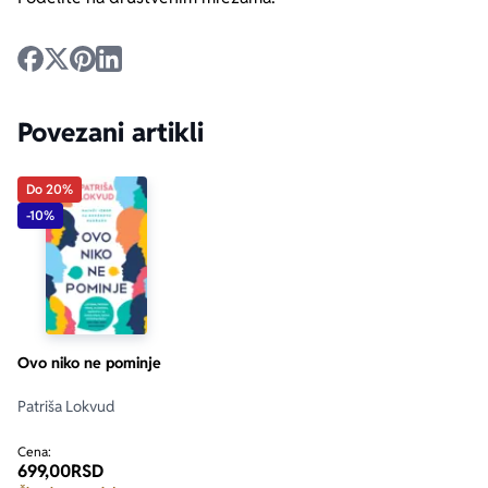
Povezani artikli
Do 20%
-10%
Ovo niko ne pominje
Patriša Lokvud
Cena:
699,00
RSD