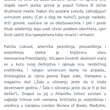
stajale navrh jezika: portal je poput Tvitera ili slične
društvene mreže. Nakon što postane zvezda, zahvaljujući
uvrnutom postu (
Can a dog be twins?
), putuje naokolo,
drži govore, suočava se sa obožavaocima. I pre i posle
titule selebritija, koja uvek otvori problem identiteta, njen
život sadrži dva isprepletena toka: stvarni i virtuelni.
Patriša Lokvud, američka pesnikinja, prozaistkinja i
esejistkinja, stekla je književnu slavu
memoarima
Priestdaddy
. Sticajem životnih okolnosti vraća
se u kuću svog detinjstva i opisuje oca, neobičnog
sveštenika, i njegov univerzum kome ne pripada...
Antologijska je njena pesma
Rape Joke
, štampana u
magazinu
Awl
(„Šala o silovanju jeste da si imala
devetnaest godina. / Šala o silovanju jeste da je ti je bio
dečko“)... Dvaput su joj u Atlantiku tvitovi svrstani u
najbolje tvitove svih vremena. Kritičarka je, esejistkinja i
urednica u časopisu
London Review of Books
. Međutim,