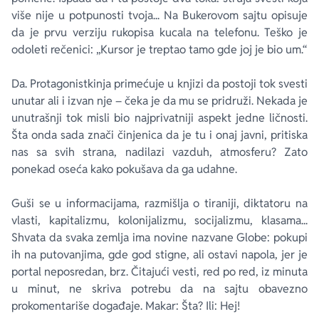
više nije u potpunosti tvoja... Na Bukerovom sajtu opisuje
da je prvu verziju rukopisa kucala na telefonu. Teško je
odoleti rečenici: „Kursor je treptao tamo gde joj je bio um.“
Da. Protagonistkinja primećuje u knjizi da postoji tok svesti
unutar ali i izvan nje – čeka je da mu se pridruži. Nekada je
unutrašnji tok misli bio najprivatniji aspekt jedne ličnosti.
Šta onda sada znači činjenica da je tu i onaj javni, pritiska
nas sa svih strana, nadilazi vazduh, atmosferu? Zato
ponekad oseća kako pokušava da ga udahne.
Guši se u informacijama, razmišlja o tiraniji, diktatoru na
vlasti, kapitalizmu, kolonijalizmu, socijalizmu, klasama...
Shvata da svaka zemlja ima novine nazvane
Globe
: pokupi
ih na putovanjima, gde god stigne, ali ostavi napola, jer je
portal neposredan, brz. Čitajući vesti, red po red, iz minuta
u minut, ne skriva potrebu da na sajtu obavezno
prokomentariše događaje. Makar: Šta? Ili: Hej!