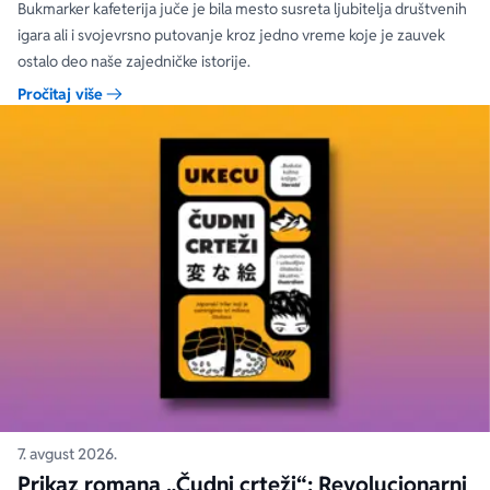
Bukmarker kafeterija juče je bila mesto susreta ljubitelja društvenih
igara ali i svojevrsno putovanje kroz jedno vreme koje je zauvek
ostalo deo naše zajedničke istorije.
Pročitaj više
7. avgust 2026.
Prikaz romana „Čudni crteži“: Revolucionarni