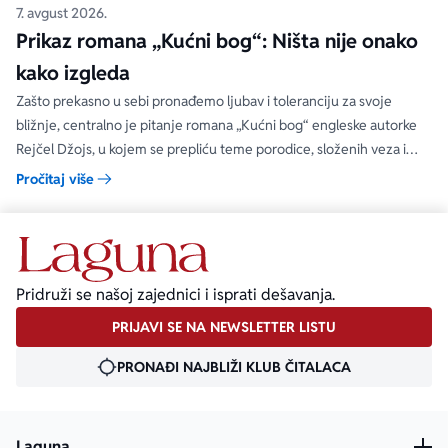
7. avgust 2026.
Prikaz romana „Kućni bog“: Ništa nije onako
kako izgleda
Zašto prekasno u sebi pronađemo ljubav i toleranciju za svoje
bližnje, centralno je pitanje romana „Kućni bog“ engleske autorke
Rejčel Džojs, u kojem se prepliću teme porodice, složenih veza i
umetnosti.
Pročitaj više
Pridruži se našoj zajednici i isprati dešavanja.
PRIJAVI SE NA NEWSLETTER LISTU
PRONAĐI NAJBLIŽI KLUB ČITALACA
Laguna