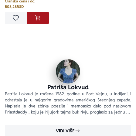
Članska cena i do:
503,28
RSD
Dodaj u omiljene
DODAJ U KORPU
Patriša Lokvud
Patriša Lokvud je rođena 1982. godine u Fort Vejnu, u Indijani, i 
odrastala je u najgorim gradovima američkog Srednjeg zapada. 
Napisala je dve zbirke poezije i memoasko delo pod naslovom 
Priestdaddy , koju je Njujork tajms buk rivju proglasio za jednu od 
najboljih knjiga 2017. godine.
VIDI VIŠE