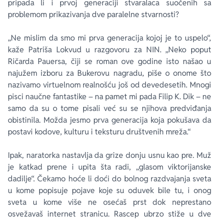
pripada li i prvoj generaciji stvaralaca suočenih sa
problemom prikazivanja dve paralelne stvarnosti?
„Ne mislim da smo mi prva generacija kojoj je to uspelo“,
kaže Patriša Lokvud u razgovoru za NIN. „Neko poput
Ričarda Pauersa, čiji se roman ove godine isto našao u
najužem izboru za Bukerovu nagradu, piše o onome što
nazivamo virtuelnom realnošću još od devedesetih. Mnogi
pisci naučne fantastike – na pamet mi pada Filip K. Dik – ne
samo da su o tome pisali već su se njihova predviđanja
obistinila. Možda jesmo prva generacija koja pokušava da
postavi kodove, kulturu i teksturu društvenih mreža.“
Ipak, naratorka nastavlja da grize donju usnu kao pre. Muž
je katkad prene i upita šta radi, „glasom viktorijanske
dadilje“. Čekamo hoće li doći do bolnog razdvajanja sveta
u kome popisuje pojave koje su oduvek bile tu, i onog
sveta u kome više ne osećaš prst dok neprestano
osvežavaš internet stranicu. Rascep ubrzo stiže u dve