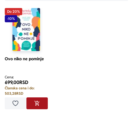
Do 20%
-10%
Ovo niko ne pominje
Cena:
699,00
RSD
Članska cena i do:
503,28
RSD
Dodaj u omiljene
DODAJ U KORPU