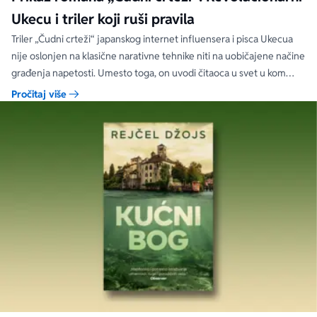
Ukecu i triler koji ruši pravila
Triler „Čudni crteži“ japanskog internet influensera i pisca Ukecua
nije oslonjen na klasične narativne tehnike niti na uobičajene načine
građenja napetosti. Umesto toga, on uvodi čitaoca u svet u kom
priložene ilustracije govore više od reči, a ono što je nacrtano često
Pročitaj više
nosi dublju istinu od onoga što je izgovoreno.