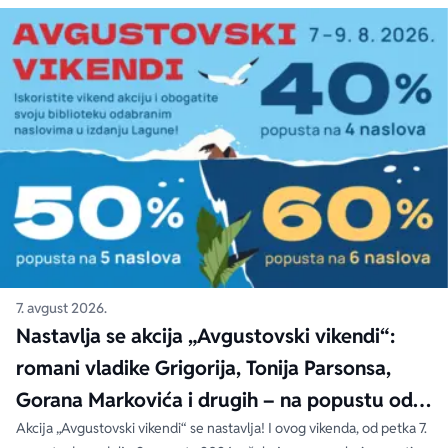
7. avgust 2026.
Nastavlja se akcija „Avgustovski vikendi“:
romani vladike Grigorija, Tonija Parsonsa,
Gorana Markovića i drugih – na popustu od
čak 40, 50 i 60%
Akcija „Avgustovski vikendi“ se nastavlja! I ovog vikenda, od petka 7.