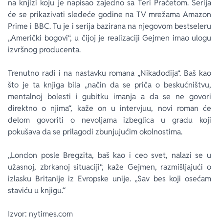
na knjizi koju je napisao zajedno sa Teri Pračetom. Serija
će se prikazivati sledeće godine na TV mrežama Amazon
Prime i BBC. Tu je i serija bazirana na njegovom bestseleru
„Američki bogovi“, u čijoj je realizaciji Gejmen imao ulogu
izvršnog producenta.
Trenutno radi i na nastavku romana „Nikadođija“. Baš kao
što je ta knjiga bila „način da se priča o beskućništvu,
mentalnoj bolesti i gubitku imanja a da se ne govori
direktno o njima“, kaže on u intervjuu, novi roman će
delom govoriti o nevoljama izbeglica u gradu koji
pokušava da se prilagodi zbunjujućim okolnostima.
„London posle Bregzita, baš kao i ceo svet, nalazi se u
užasnoj, zbrkanoj situaciji“, kaže Gejmen, razmišljajući o
izlasku Britanije iz Evropske unije. „Sav bes koji osećam
staviću u knjigu.“
Izvor: nytimes.com