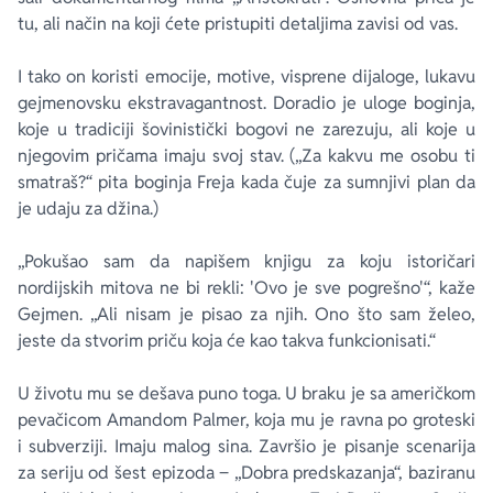
tu, ali način na koji ćete pristupiti detaljima zavisi od vas.
I tako on koristi emocije, motive, visprene dijaloge, lukavu
gejmenovsku ekstravagantnost. Doradio je uloge boginja,
koje u tradiciji šovinistički bogovi ne zarezuju, ali koje u
njegovim pričama imaju svoj stav. („Za kakvu me osobu ti
smatraš?“ pita boginja Freja kada čuje za sumnjivi plan da
je udaju za džina.)
„Pokušao sam da napišem knjigu za koju istoričari
nordijskih mitova ne bi rekli: 'Ovo je sve pogrešno'“, kaže
Gejmen. „Ali nisam je pisao za njih. Ono što sam želeo,
jeste da stvorim priču koja će kao takva funkcionisati.“
U životu mu se dešava puno toga. U braku je sa američkom
pevačicom Amandom Palmer, koja mu je ravna po groteski
i subverziji. Imaju malog sina. Završio je pisanje scenarija
za seriju od šest epizoda ‒ „Dobra predskazanja“, baziranu