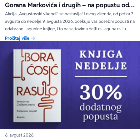
Gorana Markovića i drugih – na popustu od
čak 40, 50 i 60%
Akcija „Avgustovski vikendi“ se nastavlja! I ovog vikenda, od petka 7.
avgusta do nedelje 9. avgusta 2026, očekuju vas posebni popusti na
odabrane Lagunine knjige, i to na sajtovima delfi.rs, laguna.rs i u
svim Delfi knjižarama.
Pročitaj više
6. avgust 2026.