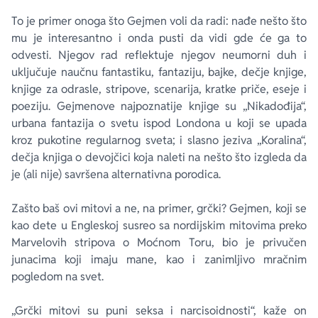
To je primer onoga što Gejmen voli da radi: nađe nešto što
mu je interesantno i onda pusti da vidi gde će ga to
odvesti. Njegov rad reflektuje njegov neumorni duh i
uključuje naučnu fantastiku, fantaziju, bajke, dečje knjige,
knjige za odrasle, stripove, scenarija, kratke priče, eseje i
poeziju. Gejmenove najpoznatije knjige su „Nikadođija“,
urbana fantazija o svetu ispod Londona u koji se upada
kroz pukotine regularnog sveta; i slasno jeziva „Koralina“,
dečja knjiga o devojčici koja naleti na nešto što izgleda da
je (ali nije) savršena alternativna porodica.
Zašto baš ovi mitovi a ne, na primer, grčki? Gejmen, koji se
kao dete u Engleskoj susreo sa nordijskim mitovima preko
Marvelovih stripova o Moćnom Toru, bio je privučen
junacima koji imaju mane, kao i zanimljivo mračnim
pogledom na svet.
„Grčki mitovi su puni seksa i narcisoidnosti“, kaže on