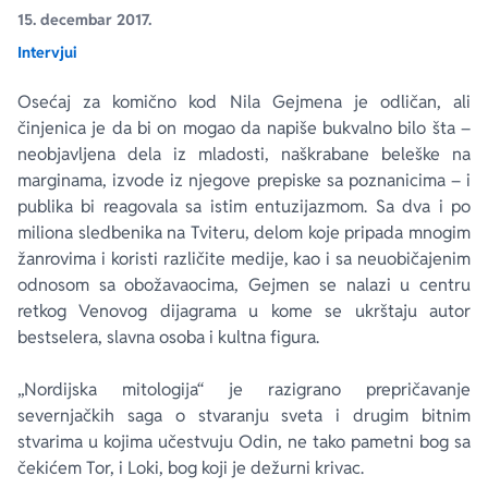
15. decembar 2017.
Intervjui
Ekranizovane knjige
Poezija
Bojan Ljubenović
Peter Handke
Osećaj za komično kod Nila Gejmena je odličan, ali
Za poklon
Lični razvoj i popularna psihologija
Dejan Tiago-Stanković
Harlan Koben
činjenica je da bi on mogao da napiše bukvalno bilo šta –
neobjavljena dela iz mladosti, naškrabane beleške na
E-knjige
Biografija
Milica Jakovljević Mir-Jam
Elif Šafak
marginama, izvode iz njegove prepiske sa poznanicima – i
publika bi reagovala sa istim entuzijazmom. Sa dva i po
miliona sledbenika na Tviteru, delom koje pripada mnogim
Autori
žanrovima i koristi različite medije, kao i sa neuobičajenim
odnosom sa obožavaocima, Gejmen se nalazi u centru
retkog Venovog dijagrama u kome se ukrštaju autor
bestselera, slavna osoba i kultna figura.
„Nordijska mitologija“ je razigrano prepričavanje
severnjačkih saga o stvaranju sveta i drugim bitnim
stvarima u kojima učestvuju Odin, ne tako pametni bog sa
čekićem Tor, i Loki, bog koji je dežurni krivac.