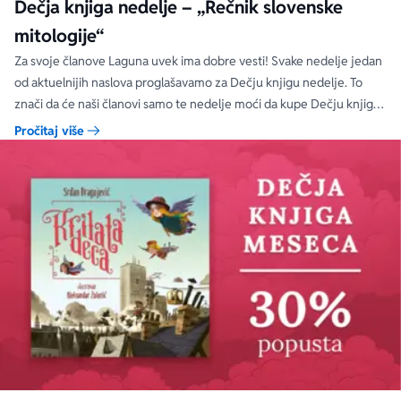
Dečja knjiga nedelje – „Rečnik slovenske
mitologije“
Za svoje članove Laguna uvek ima dobre vesti! Svake nedelje jedan
od aktuelnijih naslova proglašavamo za Dečju knjigu nedelje. To
znači da će naši članovi samo te nedelje moći da kupe Dečju knjigu
nedelje sa specijalnim DODATNIM popustom od 30%.
Pročitaj više