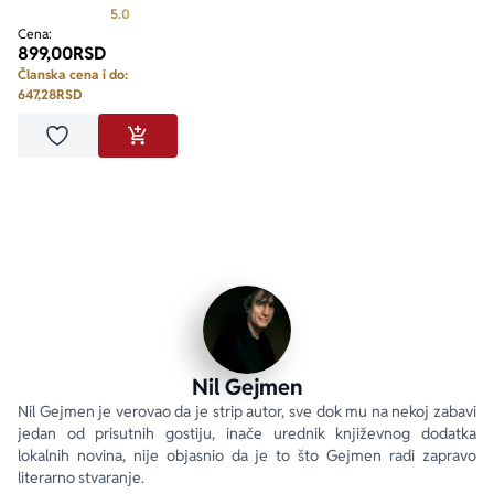
Prosecna ocena je 5.0 od 5
5.0
Cena:
899,00
RSD
Članska cena i do:
647,28
RSD
Dodaj u omiljene
DODAJ U KORPU
Nil Gejmen
Nil Gejmen je verovao da je strip autor, sve dok mu na nekoj zabavi 
jedan od prisutnih gostiju, inače urednik književnog dodatka 
lokalnih novina, nije objasnio da je to što Gejmen radi zapravo 
literarno stvaranje.