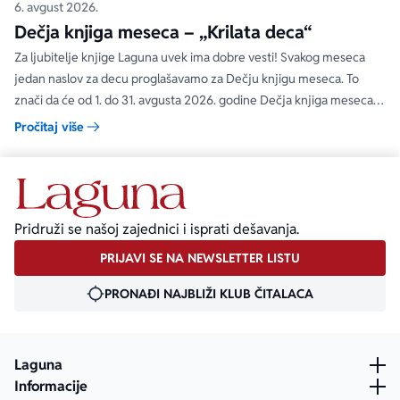
6. avgust 2026.
Dečja knjiga meseca – „Krilata deca“
Za ljubitelje knjige Laguna uvek ima dobre vesti! Svakog meseca
jedan naslov za decu proglašavamo za Dečju knjigu meseca. To
znači da će od 1. do 31. avgusta 2026. godine Dečja knjiga meseca
moći da se kupi na specijalnom popustu od 30%. Uz ovaj popust ne
Pročitaj više
važe članski i količinski popust.
Pridruži se našoj zajednici i isprati dešavanja.
PRIJAVI SE NA NEWSLETTER LISTU
PRONAĐI NAJBLIŽI KLUB ČITALACA
Laguna
Informacije