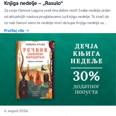
Knjiga nedelje – „Rasulo“
Za svoje članove Laguna uvek ima dobre vesti! Svake nedelje jedan
od aktuelnijih naslova proglašavamo za Knjigu nedelje. To znači da
će naši članovi samo te nedelje moći da kupe Knjigu nedelje sa
specijalnim DODATNIM popustom od 30%.
Pročitaj više
6. avgust 2026.