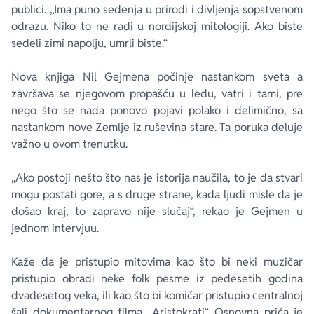
publici. „Ima puno sedenja u prirodi i divljenja sopstvenom
odrazu. Niko to ne radi u nordijskoj mitologiji. Ako biste
sedeli zimi napolju, umrli biste.“
Nova knjiga Nil Gejmena počinje nastankom sveta a
završava se njegovom propašću u ledu, vatri i tami, pre
nego što se nada ponovo pojavi polako i delimično, sa
nastankom nove Zemlje iz ruševina stare. Ta poruka deluje
važno u ovom trenutku.
„Ako postoji nešto što nas je istorija naučila, to je da stvari
mogu postati gore, a s druge strane, kada ljudi misle da je
došao kraj, to zapravo nije slučaj“, rekao je Gejmen u
jednom intervjuu.
Kaže da je pristupio mitovima kao što bi neki muzičar
pristupio obradi neke folk pesme iz pedesetih godina
dvadesetog veka, ili kao što bi komičar pristupio centralnoj
šali dokumentarnog filma „Aristokrati“. Osnovna priča je