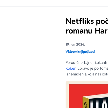
Netfliks po
romanu Har
19. jun 2026.
Video
#knjigoljupci
Porodične tajne, šokantn
Koben
upravo je po tome 
iznenađenja koja nas ost