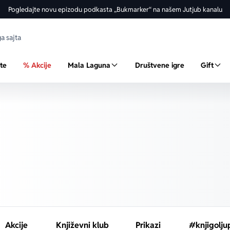
Pogledajte novu epizodu podkasta „Bukmarker“ na našem Jutjub kanalu
ste
% Akcije
Mala Laguna
Društvene igre
Gift
Akcije
Književni klub
Prikazi
#knjigolju