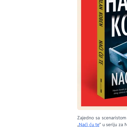
Zajedno sa scenaristom 
„
Naći ću te
“ u seriju za