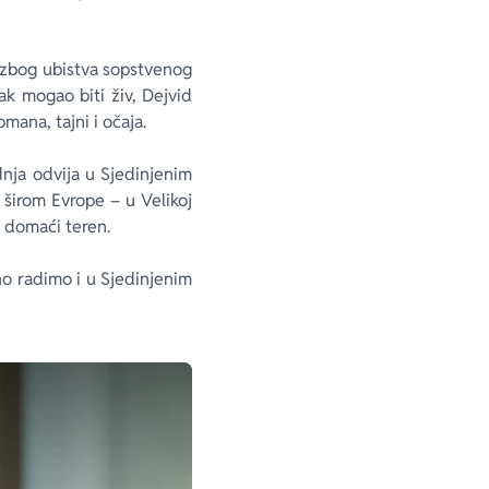
 zbog ubistva sopstvenog
k mogao biti živ, Dejvid
mana, tajni i očaja.
dnja odvija u Sjedinjenim
 širom Evrope – u Velikoj
na domaći teren.
no radimo i u Sjedinjenim