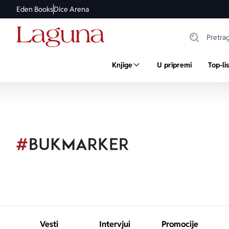
Eden Books
Dice Arena
Knjige
U pripremi
Top-li
Vesti
Intervjui
Promocije