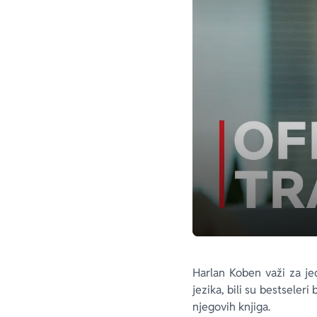
aboutPage.sr-only.custo
Harlan Koben važi za je
jezika, bili su bestseler
njegovih knjiga.