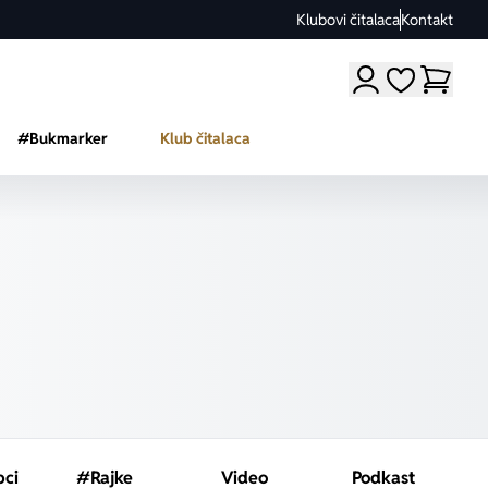
Klubovi čitalaca
Kontakt
Moji omiljeni a
#Bukmarker
Klub čitalaca
pci
#Rajke
Video
Podkast