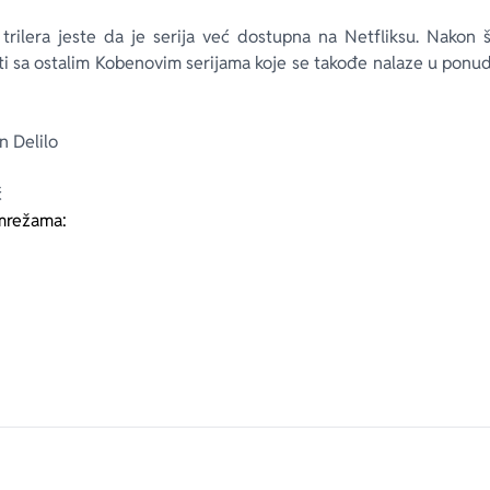
e trilera jeste da je serija već dostupna na Netfliksu. Nakon
i sa ostalim Kobenovim serijama koje se takođe nalaze u ponudi
n Delilo
ć
mrežama: