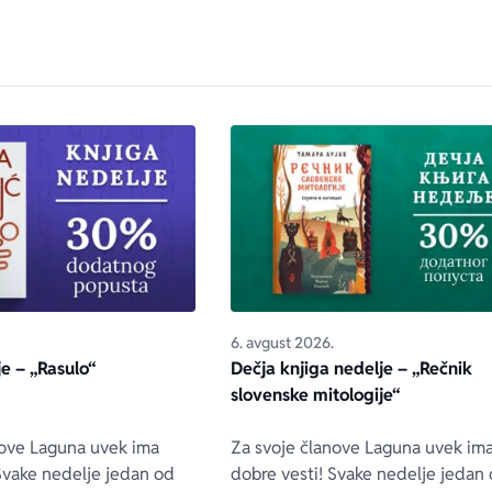
6. avgust 2026.
je – „Rasulo“
Dečja knjiga nedelje – „Rečnik
slovenske mitologije“
nove Laguna uvek ima
Za svoje članove Laguna uvek im
Svake nedelje jedan od
dobre vesti! Svake nedelje jedan