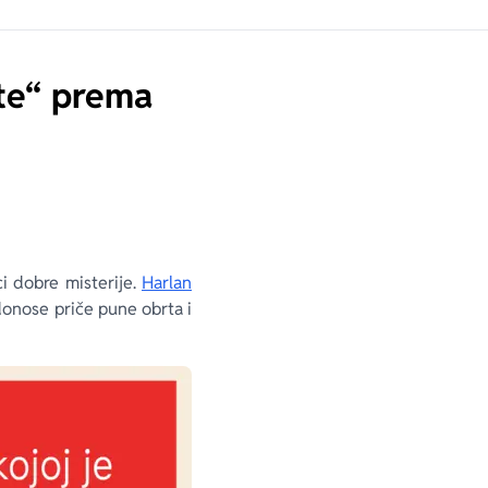
 te“ prema
i dobre misterije.
Harlan
donose priče pune obrta i