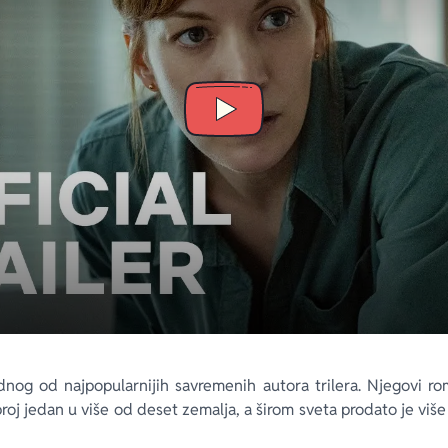
m-youtube-play-icon
dnog od najpopularnijih savremenih autora trilera. Njegovi r
i broj jedan u više od deset zemalja, a širom sveta prodato je vi