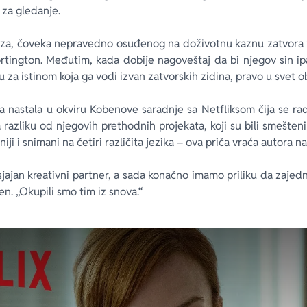
za gledanje.
ouza, čoveka nepravedno osuđenog na doživotnu kaznu zatvora
rtington. Međutim, kada dobije nagoveštaj da bi njegov sin ipa
 za istinom koja ga vodi izvan zatvorskih zidina, pravo u svet ob
ija nastala u okviru Kobenove saradnje sa Netfliksom čija se ra
azliku od njegovih prethodnih projekata, koji su bili smešteni
aniji i snimani na četiri različita jezika – ova priča vraća autora 
 sjajan kreativni partner, a sada konačno imamo priliku da zajed
en. „Okupili smo tim iz snova.“