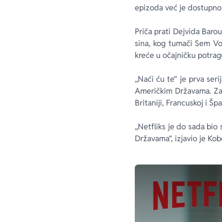
epizoda već je dostupno 
Priča prati Dejvida Bar
sina, kog tumači Sem Vo
kreće u očajničku potragu
„Naći ću te“ je prva ser
Američkim Državama. Za r
Britaniji, Francuskoj i Šp
„Netfliks je do sada bio
Državama“, izjavio je Kob