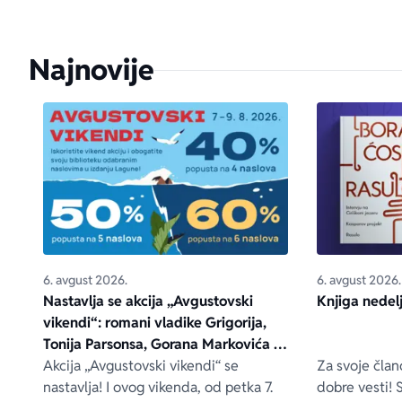
Najnovije
6. avgust 2026.
6. avgust 2026.
Nastavlja se akcija „Avgustovski
Knjiga nedel
vikendi“: romani vladike Grigorija,
Tonija Parsonsa, Gorana Markovića i
drugih – na popustu od čak 40, 50 i
Akcija „Avgustovski vikendi“ se
Za svoje čla
60%
nastavlja! I ovog vikenda, od petka 7.
dobre vesti! 