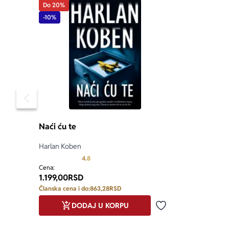
Do 20%
-10%
Pomeranje sadržaja slajdera u levo
Naći ću te
Harlan Koben
Prosecna ocena je 4.8 od 5
4.8
Cena:
1.199,00
RSD
Članska cena i do:
863,28
RSD
DODAJ U KORPU
Dodaj u omiljene