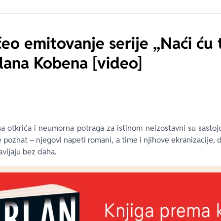
čeo emitovanje serije „Naći ću
lana Kobena [video]
a otkrića i neumorna potraga za istinom neizostavni su sastojc
poznat – njegovi napeti romani, a time i njihove ekranizacije, 
avljaju bez daha.