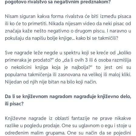
pogotovo rivalstvo sa negativnim predznakom?
Nisam siguran kakva forma rivalstva će biti između pisaca
ili ko će to primetiti. Nikada nijesam video da neki pisac od
značaja kaže nešto negativno o drugom piscu. I naravno u
pokušaju da napišu bolje knjige... kako bi se takmičili?
Sve nagrade leže negde u spektru koji se kreće od „koliko
primeraka je prodato?“ do „da li ovih 3 ili 6 osoba razmišlja
o nekolicini knjiga koja je najbolja?“ to jest oni su
popularna takmičenja ili zasnovana na velikoj ili maloj kliki.
Nijedan od njih nije bitan na bilo koji način.
Da li se književnom nagradom nagrađuje književno delo,
ili pisac?
Književne nagrade iz oblasti fantazije ne prave nikakve
razlike u pogledu prodaje. One su uglavnom o egu i stoje u
određenim malim grupama. One su način da se pojedini