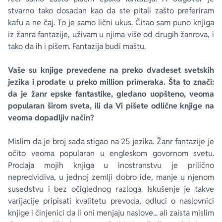
stvarno tako dosadan kao da ste pitali zašto preferiram
kafu a ne čaj. To je samo lični ukus. Čitao sam puno knjiga
iz žanra fantazije, uživam u njima više od drugih žanrova, i
tako da ih i pišem. Fantazija budi maštu.
Vaše su knjige prevedene na preko dvadeset svetskih
jezika i prodate u preko million primeraka. Šta to znači:
da je žanr epske fantastike, gledano uopšteno, veoma
popularan širom sveta, ili da Vi pišete odlične knjige na
veoma dopadljiv način?
Mislim da je broj sada stigao na 25 jezika. Žanr fantazije je
očito veoma popularan u engleskom govornom svetu.
Prodaja mojih knjiga u inostranstvu je prilično
nepredvidiva, u jednoj zemlji dobro ide, manje u njenom
susedstvu i bez očiglednog razloga. Iskušenje je takve
varijacije pripisati kvalitetu prevoda, odluci o naslovnici
knjige i činjenici da li oni menjaju naslove... ali zaista mislim