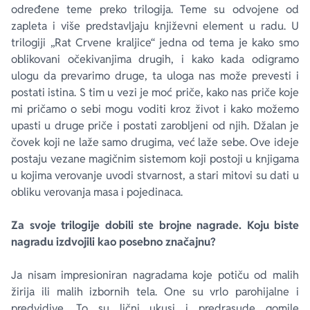
određene teme preko trilogija. Teme su odvojene od
zapleta i više predstavljaju književni element u radu. U
trilogiji „Rat Crvene kraljice“ jedna od tema je kako smo
oblikovani očekivanjima drugih, i kako kada odigramo
ulogu da prevarimo druge, ta uloga nas može prevesti i
postati istina. S tim u vezi je moć priče, kako nas priče koje
mi pričamo o sebi mogu voditi kroz život i kako možemo
upasti u druge priče i postati zarobljeni od njih. Džalan je
čovek koji ne laže samo drugima, već laže sebe. Ove ideje
postaju vezane magičnim sistemom koji postoji u knjigama
u kojima verovanje uvodi stvarnost, a stari mitovi su dati u
obliku verovanja masa i pojedinaca.
Za svoje trilogije dobili ste brojne nagrade. Koju biste
nagradu izdvojili kao posebno značajnu?
Ja nisam impresioniran nagradama koje potiču od malih
žirija ili malih izbornih tela. One su vrlo parohijalne i
predvidive. To su lični ukusi i predrasude gomile