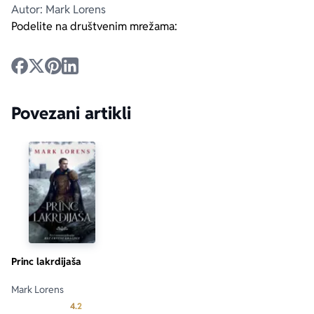
Autor: Mark Lorens
Podelite na društvenim mrežama:
Povezani artikli
Princ lakrdijaša
Mark Lorens
Prosecna ocena je 4.2 od 5
4.2