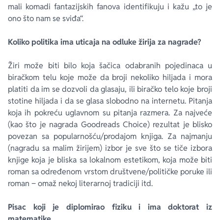
mali komadi fantazijskih fanova identifikuju i kažu „to je
ono što nam se sviđa“.
Koliko politika ima uticaja na odluke žirija za nagrade?
Žiri može biti bilo koja šačica odabranih pojedinaca u
biračkom telu koje može da broji nekoliko hiljada i mora
platiti da im se dozvoli da glasaju, ili biračko telo koje broji
stotine hiljada i da se glasa slobodno na internetu. Pitanja
koja ih pokreću uglavnom su pitanja razmera. Za najveće
(kao što je nagrada
Goodreads Choice
) rezultat je blisko
povezan sa popularnošću/prodajom knjiga. Za najmanju
(nagradu sa malim žirijem) izbor je sve što se tiče izbora
knjige koja je bliska sa lokalnom estetikom, koja može biti
roman sa određenom vrstom društvene/političke poruke ili
roman ‒ omaž nekoj literarnoj tradiciji itd.
Pisac koji je diplomirao fiziku i ima doktorat iz
matematike