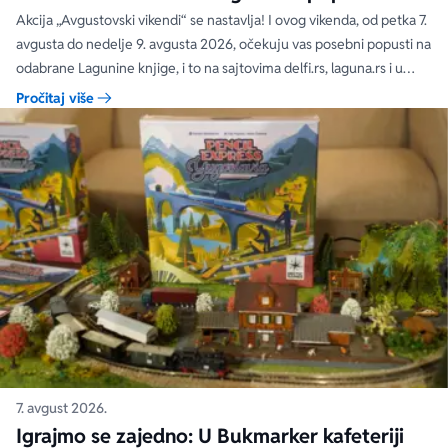
čak 40, 50 i 60%
Akcija „Avgustovski vikendi“ se nastavlja! I ovog vikenda, od petka 7.
avgusta do nedelje 9. avgusta 2026, očekuju vas posebni popusti na
odabrane Lagunine knjige, i to na sajtovima delfi.rs, laguna.rs i u
svim Delfi knjižarama.
Pročitaj više
7. avgust 2026.
Igrajmo se zajedno: U Bukmarker kafeteriji