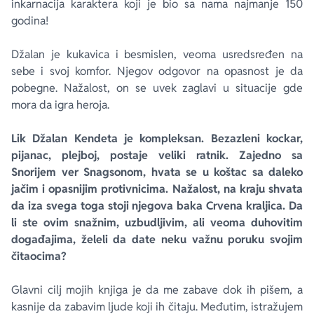
inkarnacija karaktera koji je bio sa nama najmanje 150
godina!
Džalan je kukavica i besmislen, veoma usredsređen na
sebe i svoj komfor. Njegov odgovor na opasnost je da
pobegne. Nažalost, on se uvek zaglavi u situacije gde
mora da igra heroja.
Lik Džalan Kendeta je kompleksan. Bezazleni kockar,
pijanac, plejboj, postaje veliki ratnik. Zajedno sa
Snorijem ver Snagsonom, hvata se u koštac sa daleko
jačim i opasnijim protivnicima. Nažalost, na kraju shvata
da iza svega toga stoji njegova baka Crvena kraljica. Da
li ste ovim snažnim, uzbudljivim, ali veoma duhovitim
događajima, želeli da date neku važnu poruku svojim
čitaocima?
Glavni cilj mojih knjiga je da me zabave dok ih pišem, a
kasnije da zabavim ljude koji ih čitaju. Međutim, istražujem