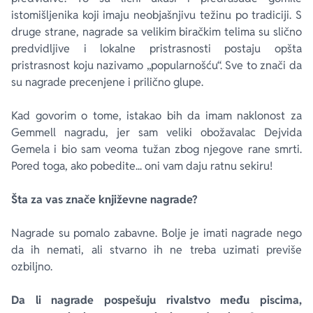
istomišljenika koji imaju neobjašnjivu težinu po tradiciji. S
druge strane, nagrade sa velikim biračkim telima su slično
predvidljive i lokalne pristrasnosti postaju opšta
pristrasnost koju nazivamo „popularnošću“. Sve to znači da
su nagrade precenjene i prilično glupe.
Kad govorim o tome, istakao bih da imam naklonost za
Gemmell
nagradu, jer sam veliki obožavalac Dejvida
Gemela i bio sam veoma tužan zbog njegove rane smrti.
Pored toga, ako pobedite... oni vam daju ratnu sekiru!
Šta za vas znače književne nagrade?
Nagrade su pomalo zabavne. Bolje je imati nagrade nego
da ih nemati, ali stvarno ih ne treba uzimati previše
ozbiljno.
Da li nagrade pospešuju rivalstvo među piscima,