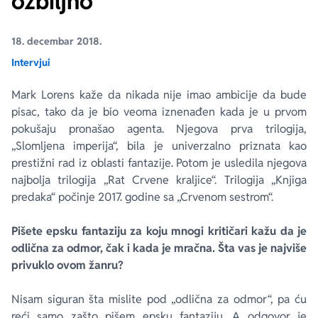
ozbiljno
Ekranizovane knjige
Poezija
Bojan Ljubenović
Peter Handke
18. decembar 2018.
Intervjui
Za poklon
Lični razvoj i popularna psihologija
Dejan Tiago-Stanković
Harlan Koben
Mark Lorens kaže da nikada nije imao ambicije da bude
pisac, tako da je bio veoma iznenađen kada je u prvom
E-knjige
Biografija
Milica Jakovljević Mir-Jam
Elif Šafak
pokušaju pronašao agenta. Njegova prva trilogija,
„Slomljena imperija“, bila je univerzalno priznata kao
Autori
prestižni rad iz oblasti fantazije. Potom je usledila njegova
najbolja trilogija „Rat Crvene kraljice“. Trilogija „Knjiga
predaka“ počinje 2017. godine sa „Crvenom sestrom“.
Pišete epsku fantaziju za koju mnogi kritičari kažu da je
odlična za odmor, čak i kada je mračna. Šta vas je najviše
privuklo ovom žanru?
Nisam siguran šta mislite pod „odlična za odmor“, pa ću
reći samo zašto pišem epsku fantaziju. A odgovor je