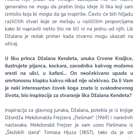
generalno ne mogu da pratim liniju ideje ili lika koji sam
izmislio koja bi mogla da ga inspiriše. Često će biti hiljadu
različitih stvari koje se mešaju u različitim proporcijama
kako bi napravili nešto što ne liči ni na jednu od njih. Lik
Džalana je redak primer kada stvarno mogu ukazati na
uticaj.
U liku princa Džalana Kendeta, unuka Crvene Kraljice,
ilustrujete pijanca, kockara, zavodnika kakvog možemo
sresti na ulici, u kafani... On neočekivano upada u
smrtonosnu klopku kakvu nikad nije očekivao. Da li Vam
je neki interesantan čovek koga znate iz svakodnevnog
života, bio inspiracija za stvaranje lika Džalana Kendeta?
Inspiracija za glavnog junaka, Džalana, potekla je iz knjige
Džordža Mekdonalda Frejzera „Flešman“ (1969) i narednih
nastavaka. Mekdonald Frejzer je sam uzeo Flešmana iz
„Školskih dana“ Tomasa Hjuza (1857), tako da je on