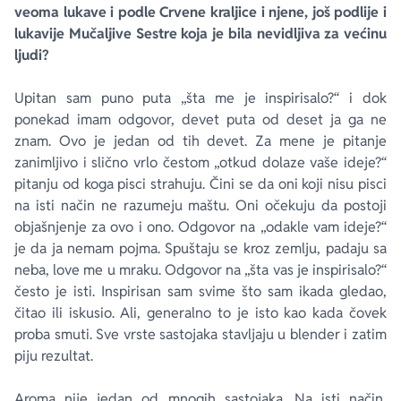
veoma lukave i podle Crvene kraljice i njene, još podlije i
lukavije Mučaljive Sestre koja je bila nevidljiva za većinu
ljudi?
Upitan sam puno puta „šta me je inspirisalo?“ i dok
ponekad imam odgovor, devet puta od deset ja ga ne
znam. Ovo je jedan od tih devet. Za mene je pitanje
zanimljivo i slično vrlo čestom „otkud dolaze vaše ideje?“
pitanju od koga pisci strahuju. Čini se da oni koji nisu pisci
na isti način ne razumeju maštu. Oni očekuju da postoji
objašnjenje za ovo i ono. Odgovor na „odakle vam ideje?“
je da ja nemam pojma. Spuštaju se kroz zemlju, padaju sa
neba, love me u mraku. Odgovor na „šta vas je inspirisalo?“
često je isti. Inspirisan sam svime što sam ikada gledao,
čitao ili iskusio. Ali, generalno to je isto kao kada čovek
proba smuti. Sve vrste sastojaka stavljaju u blender i zatim
piju rezultat.
Aroma nije jedan od mnogih sastojaka. Na isti način,