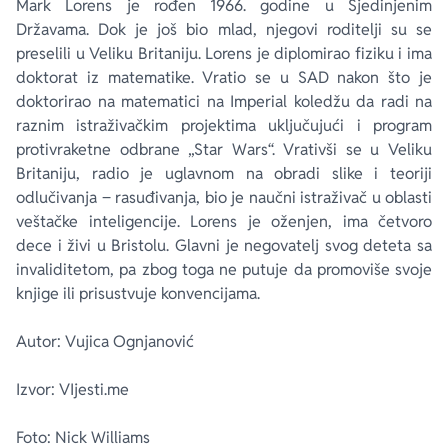
Mark Lorens je rođen 1966. godine u Sjedinjenim
Državama. Dok je još bio mlad, njegovi roditelji su se
preselili u Veliku Britaniju. Lorens je diplomirao fiziku i ima
doktorat iz matematike. Vratio se u SAD nakon što je
doktorirao na matematici na Imperial koledžu da radi na
raznim istraživačkim projektima uključujući i program
protivraketne odbrane „Star Wars“. Vrativši se u Veliku
Britaniju, radio je uglavnom na obradi slike i teoriji
odlučivanja ‒ rasuđivanja, bio je naučni istraživač u oblasti
veštačke inteligencije. Lorens je oženjen, ima četvoro
dece i živi u Bristolu. Glavni je negovatelj svog deteta sa
invaliditetom, pa zbog toga ne putuje da promoviše svoje
knjige ili prisustvuje konvencijama.
Autor: Vujica Ognjanović
Izvor: VIjesti.me
Foto: Nick Williams