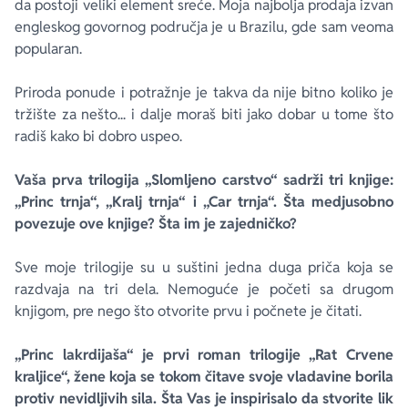
da postoji veliki element sreće. Moja najbolja prodaja izvan
engleskog govornog područja je u Brazilu, gde sam veoma
popularan.
Priroda ponude i potražnje je takva da nije bitno koliko je
tržište za nešto... i dalje moraš biti jako dobar u tome što
radiš kako bi dobro uspeo.
Vaša prva trilogija „Slomljeno carstvo“ sadrži tri knjige:
„Princ trnja“, „Kralj trnja“ i „Car trnja“. Šta medjusobno
povezuje ove knjige? Šta im je zajedničko?
Sve moje trilogije su u suštini jedna duga priča koja se
razdvaja na tri dela. Nemoguće je početi sa drugom
knjigom, pre nego što otvorite prvu i počnete je čitati.
„Princ lakrdijaša“ je prvi roman trilogije „Rat Crvene
kraljice“, žene koja se tokom čitave svoje vladavine borila
protiv nevidljivih sila. Šta Vas je inspirisalo da stvorite lik