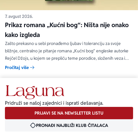
7. avgust 2026.
Prikaz romana „Kućni bog“: Ništa nije onako
kako izgleda
Zašto prekasno u sebi pronađemo ljubav i toleranciju za svoje
bližnje, centralno je pitanje romana „Kućni bog“ engleske autorke
Rejčel Džojs, u kojem se prepliću teme porodice, složenih veza i
umetnosti.
Pročitaj više
Pridruži se našoj zajednici i isprati dešavanja.
PRIJAVI SE NA NEWSLETTER LISTU
PRONAĐI NAJBLIŽI KLUB ČITALACA