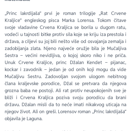
„Princ lakrdijaša“ prvi je roman trilogije „Rat Crvene
Kraljice“ engleskog pisca Marka Lorensa. Tokom čitave
svoje vladavine Crvena Kraljica se borila u dugom ratu,
vodeći u tajnosti bitke protiv sila koje se kriju iza prestola i
država, a ciljevi su joj bili nešto više od osvajanja zemalja i
zadobijanja zlata. Njeno najveće oružje bila je Mučaljiva
Sestra ‒ većini nevidljiva, o kojoj skoro niko i ne priča.
Unuk Crvene Kraljice, princ Džalan Kendet ‒ pijanac,
kockar i zavodnik ‒ jedan je od onih koji mogu da vide
Mučaljivu Sestru. Zadovoljan svojom ulogom nebitnog
člana kraljevske porodice, Džal se pretvara da njegova
grozna baba ne postoji. Ali rat protiv neupokojenih sve je
bliži i Crvena Kraljica poziva svoju porodicu da brani
državu. Džalan misli da to neće imati nikakvog uticaja na
njegov život. Ali on greši. Lorensov roman „Princ lakrdijaša“
objavila je Laguna.