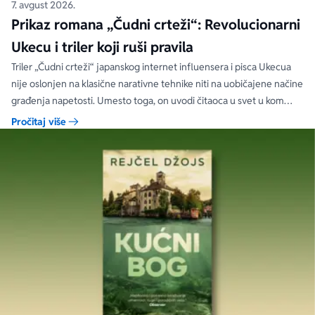
7. avgust 2026.
Prikaz romana „Čudni crteži“: Revolucionarni
Ukecu i triler koji ruši pravila
Triler „Čudni crteži“ japanskog internet influensera i pisca Ukecua
nije oslonjen na klasične narativne tehnike niti na uobičajene načine
građenja napetosti. Umesto toga, on uvodi čitaoca u svet u kom
priložene ilustracije govore više od reči, a ono što je nacrtano često
Pročitaj više
nosi dublju istinu od onoga što je izgovoreno.