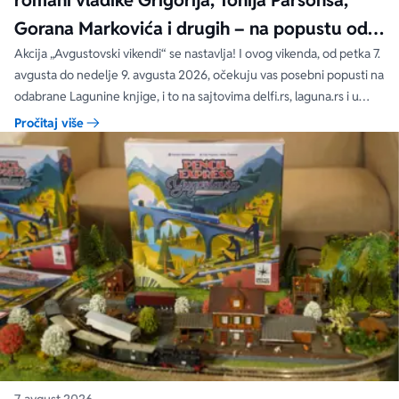
romani vladike Grigorija, Tonija Parsonsa,
Gorana Markovića i drugih – na popustu od
čak 40, 50 i 60%
Akcija „Avgustovski vikendi“ se nastavlja! I ovog vikenda, od petka 7.
avgusta do nedelje 9. avgusta 2026, očekuju vas posebni popusti na
odabrane Lagunine knjige, i to na sajtovima delfi.rs, laguna.rs i u
svim Delfi knjižarama.
Pročitaj više