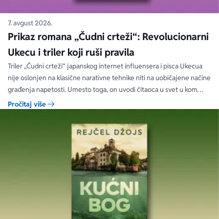
7. avgust 2026.
Prikaz romana „Čudni crteži“: Revolucionarni
Ukecu i triler koji ruši pravila
Triler „Čudni crteži“ japanskog internet influensera i pisca Ukecua
nije oslonjen na klasične narativne tehnike niti na uobičajene načine
građenja napetosti. Umesto toga, on uvodi čitaoca u svet u kom
priložene ilustracije govore više od reči, a ono što je nacrtano često
Pročitaj više
nosi dublju istinu od onoga što je izgovoreno.