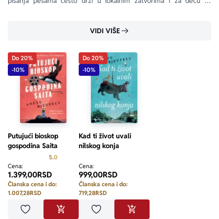
pisanja pesama često drži u lokalnim zatvorima i za decu sa 
posebnim potrebama.
VIDI VIŠE
Do 20%
Do 20%
-10%
-10%
Putujući bioskop
Kad ti život uvali
gospodina Saita
nilskog konja
Prosecna ocena je 5.0 od 5
5.0
Cena:
Cena:
1.399,00
RSD
999,00
RSD
Članska cena i do:
Članska cena i do:
1.007,28
RSD
719,28
RSD
Dodaj u omiljene
Dodaj u omiljene
DODAJ U KORPU
DODAJ U KORPU