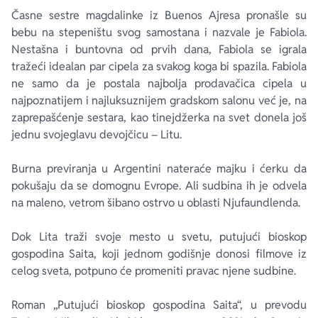
Časne sestre magdalinke iz Buenos Ajresa pronašle su
bebu na stepeništu svog samostana i nazvale je Fabiola.
Nestašna i buntovna od prvih dana, Fabiola se igrala
tražeći idealan par cipela za svakog koga bi spazila. Fabiola
ne samo da je postala najbolja prodavačica cipela u
najpoznatijem i najluksuznijem gradskom salonu već je, na
zaprepašćenje sestara, kao tinejdžerka na svet donela još
jednu svojeglavu devojčicu – Litu.
Burna previranja u Argentini nateraće majku i ćerku da
pokušaju da se domognu Evrope. Ali sudbina ih je odvela
na maleno, vetrom šibano ostrvo u oblasti Njufaundlenda.
Dok Lita traži svoje mesto u svetu, putujući bioskop
gospodina Saita, koji jednom godišnje donosi filmove iz
celog sveta, potpuno će promeniti pravac njene sudbine.
Roman „Putujući bioskop gospodina Saita“, u prevodu