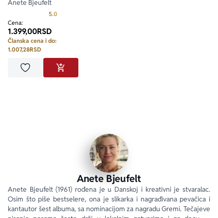
Anete Bjeufelt
Prosecna ocena je 5.0 od 5
5.0
Cena:
1.399,00
RSD
Članska cena i do:
1.007,28
RSD
Dodaj u omiljene
DODAJ U KORPU
Anete Bjeufelt
Anete Bjeufelt (1961) rođena je u Danskoj i kreativni je stvaralac. 
Osim što piše bestselere, ona je slikarka i nagrađivana pevačica i 
kantautor šest albuma, sa nominacijom za nagradu Gremi. Tečajeve 