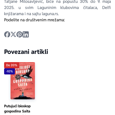
Tatjane Milosavljević, biće na popustu 30% do 9. maja
2025. u svim Laguninim klubovima čitalaca, Delfi
knjižarama i na sajtu laguna.rs.
Podelite na društvenim mrežama:
Povezani artikli
Do 20%
-10%
Putujući bioskop
gospodina Saita