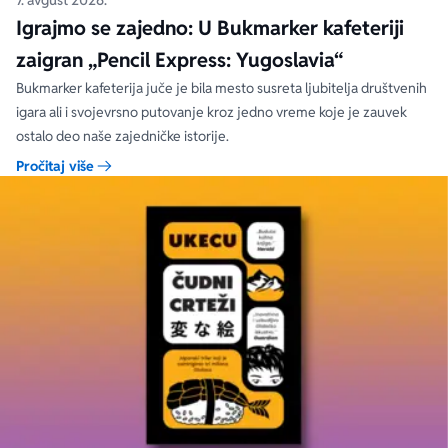
7. avgust 2026.
Igrajmo se zajedno: U Bukmarker kafeteriji
zaigran „Pencil Express: Yugoslavia“
Bukmarker kafeterija juče je bila mesto susreta ljubitelja društvenih
igara ali i svojevrsno putovanje kroz jedno vreme koje je zauvek
ostalo deo naše zajedničke istorije.
Pročitaj više