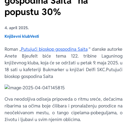
gospodina Saita“ na
popustu 30%
Ekranizovane knjige
Poezija
Bojan Ljubenović
Peter Handke
4. april 2025.
Za poklon
Lični razvoj i popularna psihologija
Dejan Tiago-Stanković
Harlan Koben
Književni klub
Vesti
E-knjige
Biografija
Milica Jakovljević Mir-Jam
Elif Šafak
Roman „
Putujući bioskop gospodina Saita
“ danske autorke
Anete Bjeufelt biće tema 122. tribine Laguninog
Autori
književnog kluba, koja će se održati u petak 9. maja 2025. u
18 sati u kafeteriji Bukmarker u knjižari Delfi SKC.Putujući
bioskop gospodina Saita
Ova neodoljiva odiseja pripoveda o ritmu sreće, dečacima
ribarima sa očima boje ćilibara i pronalaženju porodice na
neočekivanom mestu, o tango cipelama-pobeguljama, o
životu i ljubavi u svim njenim oblicima.