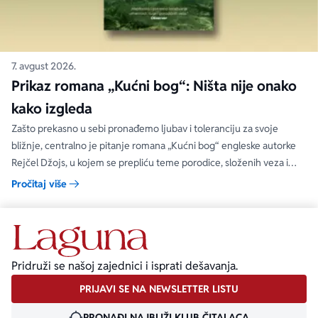
7. avgust 2026.
Prikaz romana „Kućni bog“: Ništa nije onako
kako izgleda
Zašto prekasno u sebi pronađemo ljubav i toleranciju za svoje
bližnje, centralno je pitanje romana „Kućni bog“ engleske autorke
Rejčel Džojs, u kojem se prepliću teme porodice, složenih veza i
umetnosti.
Pročitaj više
Pridruži se našoj zajednici i isprati dešavanja.
PRIJAVI SE NA NEWSLETTER LISTU
PRONAĐI NAJBLIŽI KLUB ČITALACA