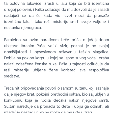
ta polovina lukovice izrasti u lalu koja će biti identična
drugoj polovini, i Falko odlučuje da mu dozvoli da je zasadi
nadajući se da će kada vidi cvet moći da pronađe
identičnu lalu i tako reši misteriju smrti svoje voljene i
nestanka njenog oca.
Paralelno sa ovim narativom teče priča o još jednom
ubistvu: Ibrahim Paša, veliki vizir, poznat je po svojoj
domišljatosti i opsesivnom rešavanju teških slagalica.
Dobija na poklon korpu u kojoj se ispod suvog voća i oraha
nalazi odsečena ženska ruka. Paša u tajnosti odlučuje da
reši misteriju ubijene žene koristeći sva raspoloživa
sredstva.
Treća nit pripovedanja govori o samom sultanu koji saznaje
da je njegov brat, pokojni prethodni sultan, bio zaljubljen u
konkubinu koja je rodila dečaka nakon njegove smrti.
Sultan naređuje da pronađu to dete i ubiju ga odmah, ali
mladić je nestao i niko ne može da mu uđe u trag.