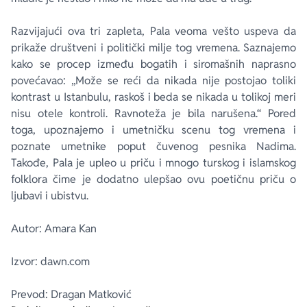
Razvijajući ova tri zapleta, Pala veoma vešto uspeva da
prikaže društveni i politički milje tog vremena. Saznajemo
kako se procep između bogatih i siromašnih naprasno
povećavao: „Može se reći da nikada nije postojao toliki
kontrast u Istanbulu, raskoš i beda se nikada u tolikoj meri
nisu otele kontroli. Ravnoteža je bila narušena.“ Pored
toga, upoznajemo i umetničku scenu tog vremena i
poznate umetnike poput čuvenog pesnika Nadima.
Takođe, Pala je upleo u priču i mnogo turskog i islamskog
folklora čime je dodatno ulepšao ovu poetičnu priču o
ljubavi i ubistvu.
Autor: Amara Kan
Izvor: dawn.com
Prevod: Dragan Matković