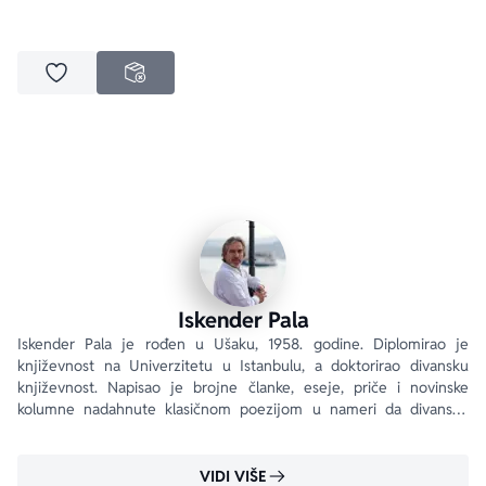
Dodaj u omiljene
NEDOSTUPNO
Iskender Pala
Iskender Pala je rođen u Ušaku, 1958. godine. Diplomirao je 
književnost na Univerzitetu u Istanbulu, a doktorirao divansku 
književnost. Napisao je brojne članke, eseje, priče i novinske 
kolumne nadahnute klasičnom poezijom u nameri da divansku 
književnost približi široj publici.
VIDI VIŠE