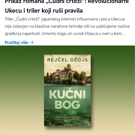
Prikaz romana „Čudni crteži“: Revolucionarni
Ukecu i triler koji ruši pravila
Triler „Čudni crteži“ japanskog internet influensera i pisca Ukecua
nije oslonjen na klasične narativne tehnike niti na uobičajene načine
građenja napetosti. Umesto toga, on uvodi čitaoca u svet u kom
priložene ilustracije govore više od reči, a ono što je nacrtano često
Pročitaj više
nosi dublju istinu od onoga što je izgovoreno.