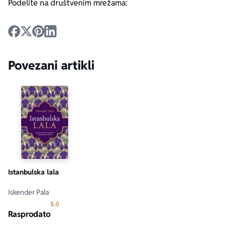
Podelite na društvenim mrežama:
Povezani artikli
Istanbulska lala
Iskender Pala
Prosecna ocena je 5.0 od 5
5.0
Rasprodato