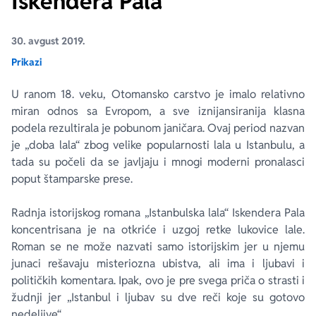
Iskendera Pala
Ekranizovane knjige
Poezija
Bojan Ljubenović
Peter Handke
30. avgust 2019.
Prikazi
Za poklon
Lični razvoj i popularna psihologija
Dejan Tiago-Stanković
Harlan Koben
U ranom 18. veku, Otomansko carstvo je imalo relativno
miran odnos sa Evropom, a sve iznijansiranija klasna
E-knjige
Biografija
Milica Jakovljević Mir-Jam
Elif Šafak
podela rezultirala je pobunom janičara. Ovaj period nazvan
je „doba lala“ zbog velike popularnosti lala u Istanbulu, a
Autori
tada su počeli da se javljaju i mnogi moderni pronalasci
poput štamparske prese.
Radnja istorijskog romana „Istanbulska lala“ Iskendera Pala
koncentrisana je na otkriće i uzgoj retke lukovice lale.
Roman se ne može nazvati samo istorijskim jer u njemu
junaci rešavaju misteriozna ubistva, ali ima i ljubavi i
političkih komentara. Ipak, ovo je pre svega priča o strasti i
žudnji jer „Istanbul i ljubav su dve reči koje su gotovo
nedeljive“.