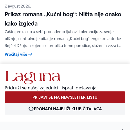
7. avgust 2026.
Prikaz romana „Kućni bog“: Ništa nije onako
kako izgleda
Zašto prekasno u sebi pronađemo ljubav i toleranciju za svoje
bližnje, centralno je pitanje romana „Kućni bog“ engleske autorke
Rejčel Džojs, u kojem se prepliću teme porodice, složenih veza i
umetnosti.
Pročitaj više
Pridruži se našoj zajednici i isprati dešavanja.
PRIJAVI SE NA NEWSLETTER LISTU
PRONAĐI NAJBLIŽI KLUB ČITALACA