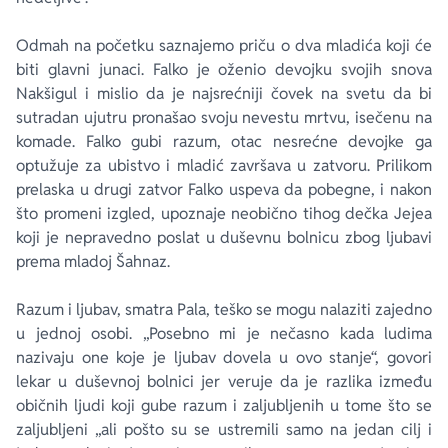
Odmah na početku saznajemo priču o dva mladića koji će
biti glavni junaci. Falko je oženio devojku svojih snova
Nakšigul i mislio da je najsrećniji čovek na svetu da bi
sutradan ujutru pronašao svoju nevestu mrtvu, isečenu na
komade. Falko gubi razum, otac nesrećne devojke ga
optužuje za ubistvo i mladić završava u zatvoru. Prilikom
prelaska u drugi zatvor Falko uspeva da pobegne, i nakon
što promeni izgled, upoznaje neobično tihog dečka Jejea
koji je nepravedno poslat u duševnu bolnicu zbog ljubavi
prema mladoj Šahnaz.
Razum i ljubav, smatra Pala, teško se mogu nalaziti zajedno
u jednoj osobi. „Posebno mi je nečasno kada ludima
nazivaju one koje je ljubav dovela u ovo stanje“, govori
lekar u duševnoj bolnici jer veruje da je razlika između
običnih ljudi koji gube razum i zaljubljenih u tome što se
zaljubljeni „ali pošto su se ustremili samo na jedan cilj i