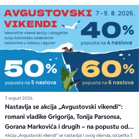
7. avgust 2026.
Nastavlja se akcija „Avgustovski vikendi“:
romani vladike Grigorija, Tonija Parsonsa,
Gorana Markovića i drugih – na popustu od
čak 40, 50 i 60%
Akcija „Avgustovski vikendi“ se nastavlja! I ovog vikenda, od petka 7.