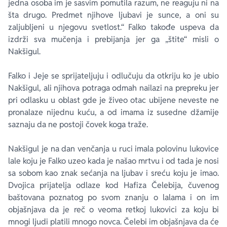
jedna osoba im je sasvim pomutila razum, ne reaguju ni na
šta drugo. Predmet njihove ljubavi je sunce, a oni su
zaljubljeni u njegovu svetlost.“ Falko takođe uspeva da
izdrži sva mučenja i prebijanja jer ga „štite“ misli o
Nakšigul.
Falko i Jeje se sprijateljuju i odlučuju da otkriju ko je ubio
Nakšigul, ali njihova potraga odmah nailazi na prepreku jer
pri odlasku u oblast gde je živeo otac ubijene neveste ne
pronalaze nijednu kuću, a od imama iz susedne džamije
saznaju da ne postoji čovek koga traže.
Nakšigul je na dan venčanja u ruci imala polovinu lukovice
lale koju je Falko uzeo kada je našao mrtvu i od tada je nosi
sa sobom kao znak sećanja na ljubav i sreću koju je imao.
Dvojica prijatelja odlaze kod Hafiza Čelebija, čuvenog
baštovana poznatog po svom znanju o lalama i on im
objašnjava da je reč o veoma retkoj lukovici za koju bi
mnogi ljudi platili mnogo novca. Čelebi im objašnjava da će