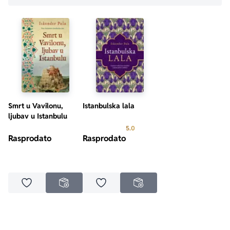
Smrt u Vavilonu,
Istanbulska lala
ljubav u Istanbulu
Prosecna ocena je 5.0 od 5
5.0
Rasprodato
Rasprodato
Dodaj u omiljene
Dodaj u omiljene
NEDOSTUPNO
NEDOSTUPNO