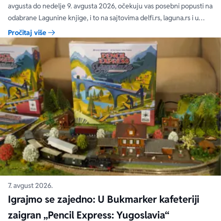
avgusta do nedelje 9. avgusta 2026, očekuju vas posebni popusti na
odabrane Lagunine knjige, i to na sajtovima delfi.rs, laguna.rs i u
svim Delfi knjižarama.
Pročitaj više
7. avgust 2026.
Igrajmo se zajedno: U Bukmarker kafeteriji
zaigran „Pencil Express: Yugoslavia“