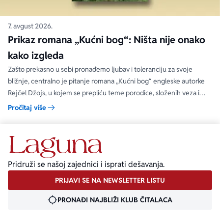
7. avgust 2026.
Prikaz romana „Kućni bog“: Ništa nije onako
kako izgleda
Zašto prekasno u sebi pronađemo ljubav i toleranciju za svoje
bližnje, centralno je pitanje romana „Kućni bog“ engleske autorke
Rejčel Džojs, u kojem se prepliću teme porodice, složenih veza i
umetnosti.
Pročitaj više
Pridruži se našoj zajednici i isprati dešavanja.
PRIJAVI SE NA NEWSLETTER LISTU
PRONAĐI NAJBLIŽI KLUB ČITALACA