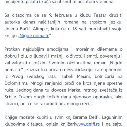
ambijentu palata i kuća sa utisnutim pečatom vremena.
Sa čitaocima će se 9. februara u klubu Teatar družiti
autorka danas najčitanijih romana na srpskom jeziku,
Jelena Bačić Alimpić, koja će u 18 sati predstaviti svoju
knjigu „
Nigde nema te
“.
Protkan najdubljim emocijama i moralnim dilemama o
dobru i zlu, o ljubavi i mržnji, o životu i smrti, poverenju i
zahvalnosti u teškim životnim okolnostima, roman „Nigde
nema te“ je izuzetna priča o nesvakidašnjoj ratnoj heroini
iz Prvog svetskog rata, Izabeli Mesini, bolničarki na
Dolomitima. Mnogi ranjenici proći će kroz njene spretne
ruke. Jednog dana tu dovoze Marka, ratnog izveštača iz
Srbije. Tokom dugih teških dana njegovog oporavka, iako
stranci, oni će se razumeti bez mnogo reči…
Knjige možete kupiti u svim knjižarama Delfi, Laguninim
klubovima čitalaca, onlajn knjižari
www.delfi.rs
i na sajtu