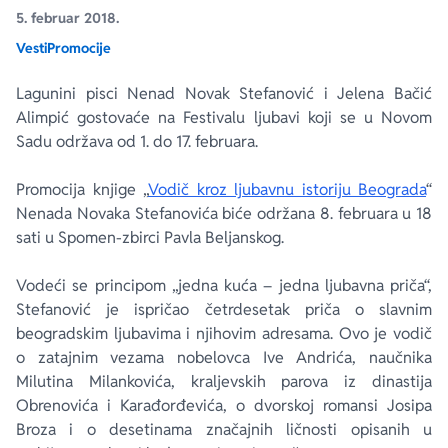
5. februar 2018.
Vesti
Promocije
Ekranizovane knjige
Poezija
Bojan Ljubenović
Peter Handke
Lagunini pisci Nenad Novak Stefanović i Jelena Bačić
Za poklon
Lični razvoj i popularna psihologija
Dejan Tiago-Stanković
Harlan Koben
Alimpić gostovaće na Festivalu ljubavi koji se u Novom
Sadu održava od 1. do 17. februara.
E-knjige
Biografija
Milica Jakovljević Mir-Jam
Elif Šafak
Promocija knjige „
Vodič kroz ljubavnu istoriju Beograda
“
Nenada Novaka Stefanovića biće održana 8. februara u 18
Autori
sati u Spomen-zbirci Pavla Beljanskog.
Vodeći se principom „jedna kuća – jedna ljubavna priča“,
Stefanović je ispričao četrdesetak priča o slavnim
beogradskim ljubavima i njihovim adresama. Ovo je vodič
o zatajnim vezama nobelovca Ive Andrića, naučnika
Milutina Milankovića, kraljevskih parova iz dinastija
Obrenovića i Karađorđevića, o dvorskoj romansi Josipa
Broza i o desetinama značajnih ličnosti opisanih u