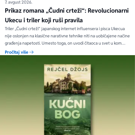
7. avgust 2026.
Prikaz romana „Čudni crteži“: Revolucionarni
Ukecu i triler koji ruši pravila
Triler „Čudni crteži“ japanskog internet influensera i pisca Ukecua
nije oslonjen na klasične narativne tehnike niti na uobičajene načine
građenja napetosti. Umesto toga, on uvodi čitaoca u svet u kom
priložene ilustracije govore više od reči, a ono što je nacrtano često
Pročitaj više
nosi dublju istinu od onoga što je izgovoreno.