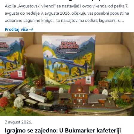
čak 40, 50 i 60%
Akcija „Avgustovski vikendi“ se nastavlja! I ovog vikenda, od petka 7.
avgusta do nedelje 9. avgusta 2026, očekuju vas posebni popusti na
odabrane Lagunine knjige, i to na sajtovima delfi.rs, laguna.rs i u
svim Delfi knjižarama.
Pročitaj više
7. avgust 2026.
Igrajmo se zajedno: U Bukmarker kafeteriji