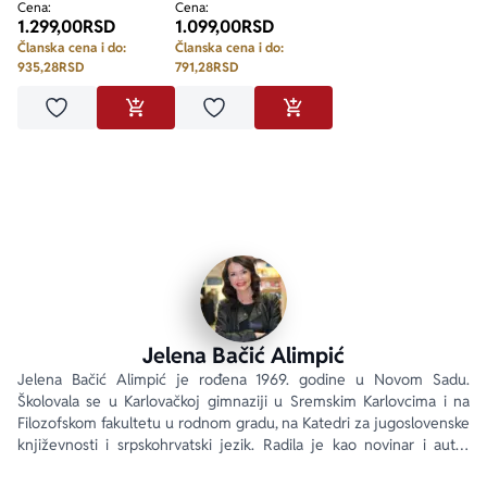
Cena:
Cena:
1.299,00
RSD
1.099,00
RSD
Članska cena i do:
Članska cena i do:
935,28
RSD
791,28
RSD
Dodaj u omiljene
Dodaj u omiljene
DODAJ U KORPU
DODAJ U KORPU
Jelena Bačić Alimpić
Jelena Bačić Alimpić je rođena 1969. godine u Novom Sadu. 
Školovala se u Karlovačkoj gimnaziji u Sremskim Karlovcima i na 
Filozofskom fakultetu u rodnom gradu, na Katedri za jugoslovenske 
književnosti i srpskohrvatski jezik. Radila je kao novinar i autor 
dokumentarnih televizijskih emisija za JRT mrežu i TV Novi Sad u 