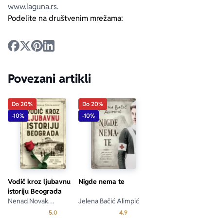
www.laguna.rs
.
Podelite na društvenim mrežama:
Povezani artikli
Do 20%
Do 20%
-10%
-10%
Vodič kroz ljubavnu
Nigde nema te
istoriju Beograda
Nenad Novak
Jelena Bačić Alimpić
Stefanović
Prosecna ocena je 5.0 od 5
Prosecna ocena je 4.9 od 5
5.0
4.9