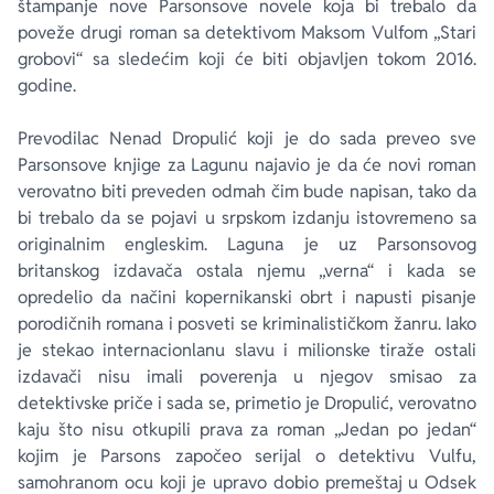
štampanje nove Parsonsove novele koja bi trebalo da
poveže drugi roman sa detektivom Maksom Vulfom „Stari
grobovi“ sa sledećim koji će biti objavljen tokom 2016.
godine.
Prevodilac Nenad Dropulić koji je do sada preveo sve
Parsonsove knjige za Lagunu najavio je da će novi roman
verovatno biti preveden odmah čim bude napisan, tako da
bi trebalo da se pojavi u srpskom izdanju istovremeno sa
originalnim engleskim. Laguna je uz Parsonsovog
britanskog izdavača ostala njemu „verna“ i kada se
opredelio da načini kopernikanski obrt i napusti pisanje
porodičnih romana i posveti se kriminalističkom žanru. Iako
je stekao internacionlanu slavu i milionske tiraže ostali
izdavači nisu imali poverenja u njegov smisao za
detektivske priče i sada se, primetio je Dropulić, verovatno
kaju što nisu otkupili prava za roman „Jedan po jedan“
kojim je Parsons započeo serijal o detektivu Vulfu,
samohranom ocu koji je upravo dobio premeštaj u Odsek