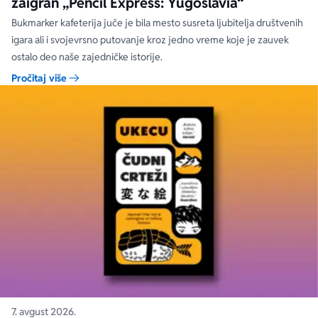
zaigran „Pencil Express: Yugoslavia“
Bukmarker kafeterija juče je bila mesto susreta ljubitelja društvenih
igara ali i svojevrsno putovanje kroz jedno vreme koje je zauvek
ostalo deo naše zajedničke istorije.
Pročitaj više
7. avgust 2026.