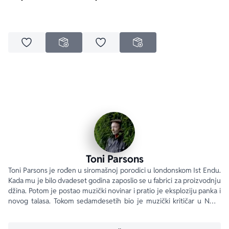
Dodaj u omiljene
Dodaj u omiljene
NEDOSTUPNO
NEDOSTUPNO
Toni Parsons
Toni Parsons je rođen u siromašnoj porodici u londonskom Ist Endu. 
Kada mu je bilo dvadeset godina zaposlio se u fabrici za proizvodnju 
džina. Potom je postao muzički novinar i pratio je eksploziju panka i 
novog talasa. Tokom sedamdesetih bio je muzički kritičar u NME, 
jednom od najuticajnijih muzičkih listova u Britaniji.