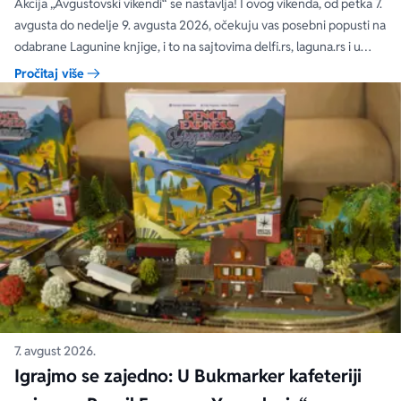
čak 40, 50 i 60%
Akcija „Avgustovski vikendi“ se nastavlja! I ovog vikenda, od petka 7.
avgusta do nedelje 9. avgusta 2026, očekuju vas posebni popusti na
odabrane Lagunine knjige, i to na sajtovima delfi.rs, laguna.rs i u
svim Delfi knjižarama.
Pročitaj više
7. avgust 2026.
Igrajmo se zajedno: U Bukmarker kafeteriji