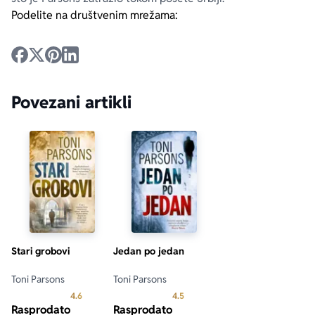
Podelite na društvenim mrežama:
Povezani artikli
Stari grobovi
Jedan po jedan
Toni Parsons
Toni Parsons
Prosecna ocena je 4.6 od 5
Prosecna ocena je 4.5 od 5
4.6
4.5
Rasprodato
Rasprodato