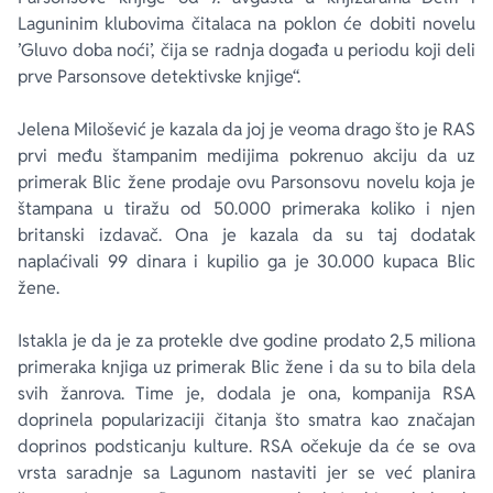
Laguninim klubovima čitalaca na poklon će dobiti novelu
’Gluvo doba noći’, čija se radnja događa u periodu koji deli
prve Parsonsove detektivske knjige“.
Jelena Milošević je kazala da joj je veoma drago što je RAS
prvi među štampanim medijima pokrenuo akciju da uz
primerak Blic žene prodaje ovu Parsonsovu novelu koja je
štampana u tiražu od 50.000 primeraka koliko i njen
britanski izdavač. Ona je kazala da su taj dodatak
naplaćivali 99 dinara i kupilio ga je 30.000 kupaca Blic
žene.
Istakla je da je za protekle dve godine prodato 2,5 miliona
primeraka knjiga uz primerak Blic žene i da su to bila dela
svih žanrova. Time je, dodala je ona, kompanija RSA
doprinela popularizaciji čitanja što smatra kao značajan
doprinos podsticanju kulture. RSA očekuje da će se ova
vrsta saradnje sa Lagunom nastaviti jer se već planira