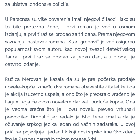
za ubistva londonske policije.
U Parsonsa su više poverenja imali njegovi čitaoci, iako su
to bile pretežno žene, i prvi roman je već u osmom
izdanju, a prvi tiraž se prodao za tri dana. Prema njegovom
saznanju, nastavak romana „Stari grobovi“ je već osigurao
popularnost svom autoru kao novoj zvezdi detektivskog
žanra i prvi tiraž se prodao za jedan dan, a u prodaji je
četvrto Izdanje.
Ružica Merovah je kazala da su je pre početka prodaje
novele-kopče između dva romana obavestile čitateljke i da
je akcija izuzetno uspela, a ono što je preostalo vraćeno je
Laguni koja će ovom novelom darivati buduće kupce. Ona
je veoma srećna što je i ovu novelu preveo vrhunski
prevodilac Dropulić jer redakcija Blic žene smatra da je
očuvanje srpkog jezika jedan od važnih zadataka. U ovoj
priči se pojavljuje i jedan lik koji nosi srpsko ime Gvozden,
što je Parsons zatražio tokom posete Srbiji.