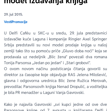
model izdavanja knjiga
Ekranizovane knjige
Poezija
Bojan Ljubenović
Peter Handke
29. jul 2015.
Vesti
Promocije
Za poklon
Lični razvoj i popularna psihologija
Dejan Tiago-Stanković
Harlan Koben
U Delfi Caféu u SKC-u u sredu, 29. jula predstavnici
izdavačke kuće Laguna i kompanije Ringier Axel Springer
E-knjige
Biografija
Milica Jakovljević Mir-Jam
Elif Šafak
Srbija predstavili su novi model prodaje knjiga u našoj
zemlji tako što su pomoću priče „Gluvo doba noći“ koja se
Autori
prodavala uz nedeljnik „Blic žena“ povezali dva romana
Tonija Parsonsa „Jedan po jedan“ i „Stari grobovi“.
O ovom novom načinu podsticanja čitanja govorili su
direktor za časopise koje objavljuje RAS Jelena Milošević,
glavna i odgovorna urednica Blic žene Ružica Merovah,
prevodilac Parsonsovih knjiga Nenad Dropulić, a voditeljka
je bila PR menadžer u Laguni Vanja Gavrovski.
Kako je najavila Gavrovski „svi kupci jedne od ove dve
Parsonsove knjige od 7. avgusta u knjižarama Delfi i